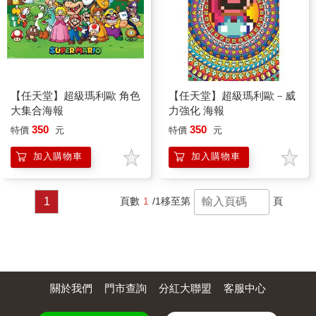
【任天堂】超級瑪利歐 角色
【任天堂】超級瑪利歐－威
大集合海報
力強化 海報
350
350
特價
元
特價
元
加入購物車
加入購物車
1
頁數
1
/1
移至第
頁
關於我們
門市查詢
分紅大聯盟
客服中心