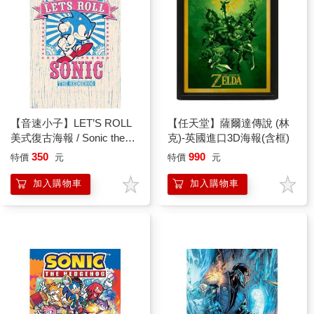
【音速小子】LET’S ROLL
【任天堂】薩爾達傳說 (林
美式復古海報 / Sonic the
克)-英國進口3D海報(含框)
Hedgehog
350
990
特價
元
特價
元
加入購物車
加入購物車