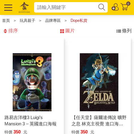
0
首頁
＞
玩具親子
＞
品牌專區
＞
Dope私貨
排序
圖片
條列
路易吉洋樓3 Luigi’s
【任天堂】薩爾達傳說 曠野
Mansion 3 – 英國進口海報
之息 林克主視覺 進口海報/
ZELDA BREATH OF THE
350
350
特價
元
特價
元