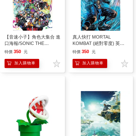
【音速小子】角色大集合 進
真人快打 MORTAL
口海報/SONIC THE
KOMBAT (絕對零度) 英國
HEDGEHOG
進口海報 魔宮帝國
350
350
特價
元
特價
元
加入購物車
加入購物車