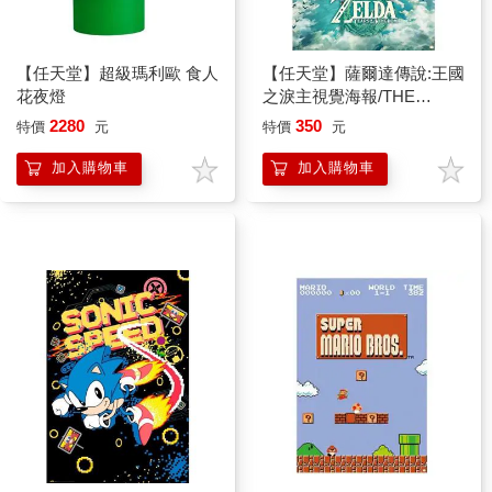
【任天堂】超級瑪利歐 食人
【任天堂】薩爾達傳說:王國
花夜燈
之淚主視覺海報/THE
LEGEND OF ZELDA:
2280
350
特價
元
特價
元
TEARS OF THE
KINGDOM
加入購物車
加入購物車