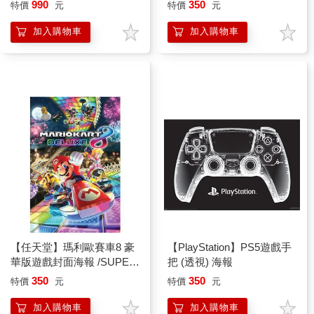
Legend of Zelda: Ocarina of
LEGEND OF ZELDA:
990
350
特價
元
特價
元
Time
TEARS OF THE
KINGDOM
加入購物車
加入購物車
【任天堂】瑪利歐賽車8 豪
【PlayStation】PS5遊戲手
華版遊戲封面海報 /SUPER
把 (透視) 海報
MARIO
350
350
特價
元
特價
元
加入購物車
加入購物車