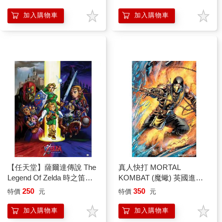
WILD
加入購物車
加入購物車
【任天堂】薩爾達傳說 The
真人快打 MORTAL
Legend Of Zelda 時之笛遊
KOMBAT (魔蠍) 英國進口
戲宣傳海報
海報 魔宮帝國
250
350
特價
元
特價
元
加入購物車
加入購物車