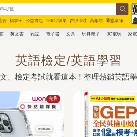
圭吾
楊双子
公益書包
16647續集
吉伊卡哇
高希均
通靈藥師
路邊攤新作
馬斯克
玩具總動員5
超慢跑
館
英文書
雜誌
電子書
文具
玩具親子
3C電玩
家
英語檢定/英語學習
文、檢定考試就看這本！整理熱銷英語
完售