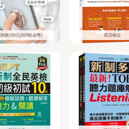
加贈100元(500點金幣)
英語檢定