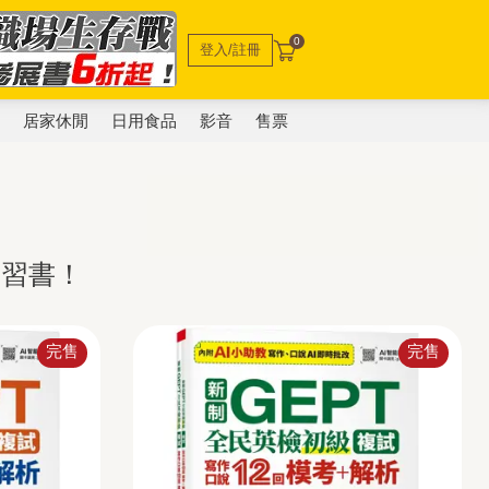
0
登入/註冊
電
居家休閒
日用食品
影音
售票
學習書！
完售
完售