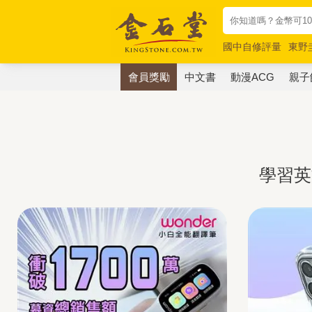
國中自修評量
東野
唯紅花綻放
奧德賽
會員獎勵
中文書
動漫ACG
親子
學習英