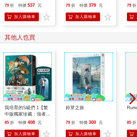
就告訴我這些事
537
379
79
折
特價
元
79
折
特價
元
79
折
加入購物車
加入購物車
其他人也買
我培育的S級們 1【繁
鈴芽之旅
Runw
中版獨家珍藏：強者
BUFF書籤–獵人韓宥
408
300
85
折
特價
元
79
折
特價
元
85
折
辰】
加入購物車
加入購物車