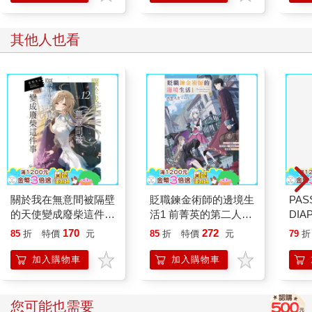
其他人也看
關於我在無意間被隔壁
貶職鍊金術師的邊境生
PAS
的天使變成廢柴這件事
活1 前菁英的第二人生
DIA
12
再次受挫，決定在邊境
SYM
170
272
85
折
特價
元
85
折
特價
元
79
折
悠閒地重新來過 (首刷
級)
限定版)
加入購物車
加入購物車
您可能也需要