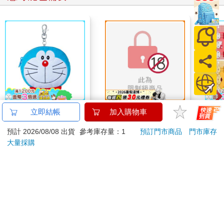
哆啦A夢大臉娃娃
睡眠學習～毫無防備的
【日本
立即結帳
加入購物車
Supercard拉繩造型悠
巨乳辣妹被盡情品嚐…
鷗】
預計 2026/08/08 出貨
參考庫存量：1
預訂門市商品
門市庫存
遊卡【受託代銷】
～
(8款
499
250
特價
元
特價
元
69
折
Kit
大量採購
企鵝
加入購物車
預購限定
您可能會喜歡