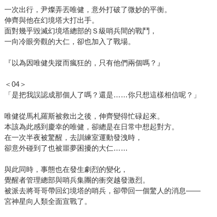
一次出行，尹燦弄丟唯健，意外打破了微妙的平衡。
伸齊與他在幻境塔大打出手。
面對幾乎毀滅幻境塔總部的Ｓ級哨兵間的戰鬥，
一向冷眼旁觀的大仁，卻也加入了戰場。
『以為因唯健失蹤而瘋狂的，只有他們兩個嗎？』
＜04＞
「是把我誤認成那個人了嗎？還是……你只想這樣相信呢？」
唯健從馬札羅斯被救出之後，伸齊變得忙碌起來。
本該為此感到慶幸的唯健，卻總是在日常中想起對方。
在一次半夜被驚醒，去訓練室運動發洩時，
卻意外碰到了也被噩夢困擾的大仁……
與此同時，事態也在發生劇烈的變化，
覺醒者管理總部與哨兵集團的衝突越發激烈。
被派去將哥哥帶回幻境塔的哨兵，卻帶回一個驚人的消息——
宮神星向人類全面宣戰了。