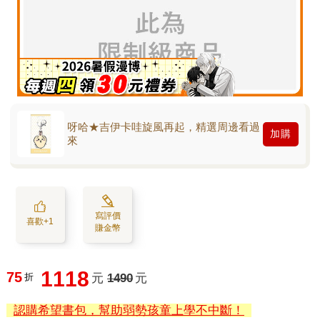
呀哈★吉伊卡哇旋風再起，精選周邊看過
加購
來
寫評價
喜歡+1
賺金幣
1118
75
折
元
1490
元
認購希望書包，幫助弱勢孩童上學不中斷！