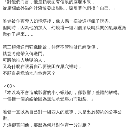
「對他們而言，他是顆表面有傷痕的腐爛水果，
從腐爛處外溢的汁液散發出甜味，吸引著他們撲向自己。」
唯健被伸齊帶入幻境塔後，像人偶一樣被這些瘋子玩弄。
但同時，因為他的加入，幻境塔一組四個頂級哨兵間的氣氛逐漸
微妙了起來……
第三類傳送門狂獵開啟，伸齊不管唯健已經受傷，
執意將他帶入傳送門。
可將他推入地獄的人，
又為什麼在眼看自己要被困在巢穴裡時，
不顧自身危險地向他奔來？
＜03＞
「本以為不會造成影響的小小螺絲釘，卻影響了整體的解構。
一個接一個的齒輪因為無法承受壓力而斷裂。」
唯健一直以為自己對一組四人的疏導，只是出於契約的公事公
辦。
尹燦卻質問他，那麼為何只對伸齊十分討厭？