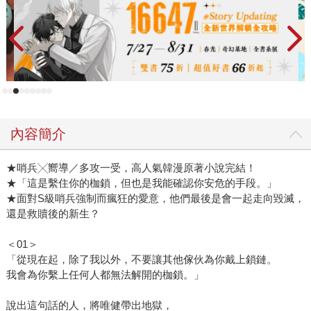
內容簡介
★哨兵╳嚮導／多攻一受，高人氣韓漫原著小說完結！
★「這是繫住你的枷鎖，但也是我能確認你安危的手段。」
★面對S級哨兵強制而瘋狂的愛意，他們最後是會一起走向毀滅，
還是救贖後的新生？
＜01＞
「從現在起，除了我以外，不要讓其他傢伙為你戴上鎖鏈。
我會為你繫上任何人都無法解開的枷鎖。」
說出這句話的人，將唯健帶出地獄，