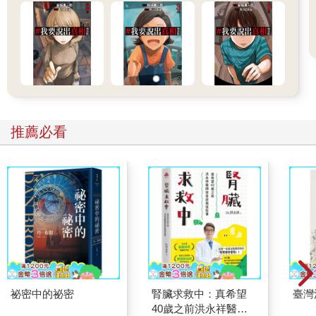
推薦必看
祕密中的祕密
腎臟求救中：真希望
臺灣
40歲之前洪永祥醫師