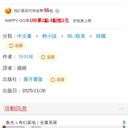
55
預計最高可得金幣
點
?
100累1點 4點抵1元
HAPPY GO享
折抵無上限
分類：
中文書
＞
輕小說
＞
BL /耽美
＞
韓國
追蹤
作者：
아이제
追蹤
譯者：
礁映
出版社：
朧月書版
追蹤
出版日：
2025/11/26
活動訊息
春光ｘ奇幻基地｜全書系展
閱