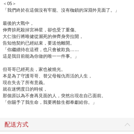
＜05＞
「我們終於在這個沒有牢籠、沒有枷鎖的深淵外見面了。」
最後的大戰中，
伸齊拚死殺掉宮神星，卻也受了重傷。
大仁強行將唯健從瀕死的伸齊身旁拉開，
告知他契約已經結束，要送他離開。
「你繼續待在這裡，也只會被欺負……
這是我目前能為你做的唯一一件事。」
但哥哥已經死去，家也被燒光。
本是為了守護哥哥、替父母報仇而活的人生，
現在失去了所有意義。
就在迷惘度日的時候，
那個原以為不會再見面的人，突然出現在自己面前。
「你賜予了我生命，我要將餘生都奉獻給你。」
配送方式