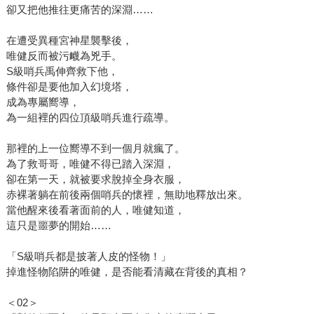
卻又把他推往更痛苦的深淵……
在遭受異種宮神星襲擊後，
唯健反而被污衊為兇手。
S級哨兵禹伸齊救下他，
條件卻是要他加入幻境塔，
成為專屬嚮導，
為一組裡的四位頂級哨兵進行疏導。
那裡的上一位嚮導不到一個月就瘋了。
為了救哥哥，唯健不得已踏入深淵，
卻在第一天，就被要求脫掉全身衣服，
赤裸著躺在前後兩個哨兵的懷裡，無助地釋放出來。
當他醒來後看著面前的人，唯健知道，
這只是噩夢的開始……
「S級哨兵都是披著人皮的怪物！」
掉進怪物陷阱的唯健，是否能看清藏在背後的真相？
＜02＞