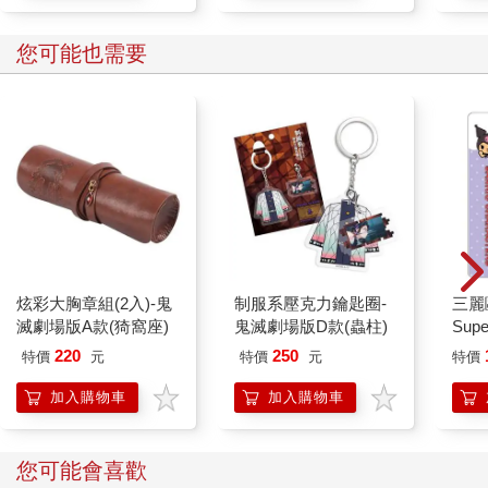
您可能也需要
炫彩大胸章組(2入)-鬼
制服系壓克力鑰匙圈-
三麗
滅劇場版A款(猗窩座)
鬼滅劇場版D款(蟲柱)
Sup
酷洛
220
250
特價
元
特價
元
特價
加入購物車
加入購物車
您可能會喜歡