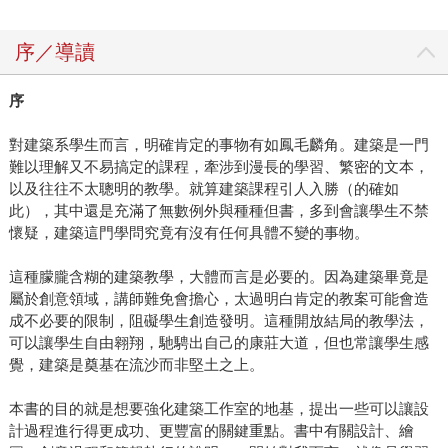
序／導讀
序
對建築系學生而言，明確肯定的事物有如鳳毛麟角。建築是一門
難以理解又不易搞定的課程，牽涉到漫長的學習、繁密的文本，
以及往往不太聰明的教學。就算建築課程引人入勝（的確如
此），其中還是充滿了無數例外與種種但書，多到會讓學生不禁
懷疑，建築這門學問究竟有沒有任何具體不變的事物。
這種朦朧含糊的建築教學，大體而言是必要的。因為建築畢竟是
屬於創意領域，講師難免會擔心，太過明白肯定的教案可能會造
成不必要的限制，阻礙學生創造發明。這種開放結局的教學法，
可以讓學生自由翱翔，馳騁出自己的康莊大道，但也常讓學生感
覺，建築是奠基在流沙而非堅土之上。
本書的目的就是想要強化建築工作室的地基，提出一些可以讓設
計過程進行得更成功、更豐富的關鍵重點。書中有關設計、繪