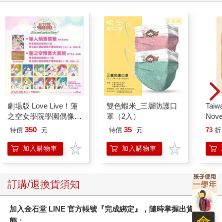
劇場版 Love Live！蓮
雙色蝦米_三層防護口
Taiw
之空女學院學園偶像俱
罩（2入）
Nove
樂部 Bloom Garden
editi
350
35
特價
元
特價
元
73
折
Party單人套票
加入購物車
加入購物車
訂購/退換貨須知
加入金石堂 LINE 官方帳號『完成綁定』，隨時掌握出貨動
態：