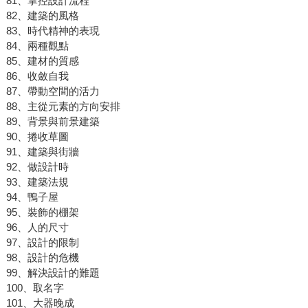
81、掌控設計流程
82、建築的風格
83、時代精神的表現
84、兩種觀點
85、建材的質感
86、收斂自我
87、帶動空間的活力
88、主從元素的方向安排
89、背景與前景建築
90、捲收草圖
91、建築與街牆
92、做設計時
93、建築法規
94、鴨子屋
95、裝飾的棚架
96、人的尺寸
97、設計的限制
98、設計的危機
99、解決設計的難題
100、取名字
101、大器晚成