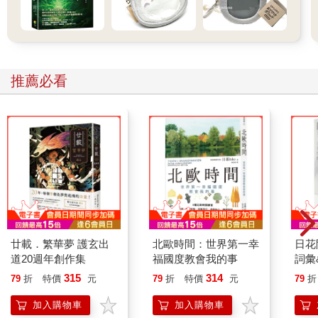
推薦必看
廿載．繁華夢 護玄出
北歐時間：世界第一幸
日花
道20週年創作集
福國度教會我的事
詞彙
315
314
79
折
特價
元
79
折
特價
元
79
折
加入購物車
加入購物車