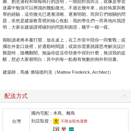
圖、創意過程和簡報執行的說明，一開始對我而言，就像是學習
迷霧中勉強可以辨識的幾點微光。不過近幾年來，由於執業與教
學的經驗，這些微光已逐漸清晰、逐漸明朗。而與它們相關的問
題，依然是建築教育裡的核心焦點：我的學生們一而再地向我證
明，大家在建築課裡碰到的問題和困惑，幾乎一模一樣。
期盼讀者將本書打開，放在桌上，在工作室中陪你一同奮戰；或
擱在外套口袋裡，於通勤時閱讀；或當你需要跳躍思考解決設計
難題時，隨機翻閱。無論你從這些領會中得到什麼，無須我的提
醒，想必大家都明白：其中的每一點都有無數的例外和但書。
建築師，馬修˙佛瑞德列克（Mattew Frederick, Architect）
配送方式
國內宅配：本島、離島
到店取貨：
台灣
不限金額免運費