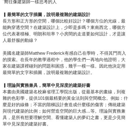
˙嚮往像建築師一樣思考的人
▎
最簡單的文字插圖，說明最複雜的建築設計
長方形和正方形的空間，哪個比較好設計？哪個方位的光線，最
能夠穿透空間？在建築設計上，少即是多嗎？東南西北，哪個方
位代表著積極、明朗和坦率？小房間的走道要如何設計，才是讓
人最舒服的動線？
美國名建築師Matthew Frederick有感自己在學時，不得其門而入
的摸索。在長年的教學過程中，他的學生們一再地向他證明，大
家在建築課裡碰到的問題和困惑，幾乎一模一樣。因此他決定用
最簡單的文字和插圖，說明最複雜的建築設計。
▎
理論與實務兼具，簡單中見深度的建築好書
本書由美國建築名校麻省理工學院出版，從最基本的畫線，到複
雜的色彩學，提供101個最精要的黃金法則與空間概念。例如：什
麼是好的線條；不當的階梯設計會造成什麼樣的傷害；傳統建築
與現代建築的比例；如何營造空間的巨大感…等。理論與實務兼
具，是所有想要理解空間、看懂建築人的夢幻之書，更是少見簡
單中見深度的建築好書。