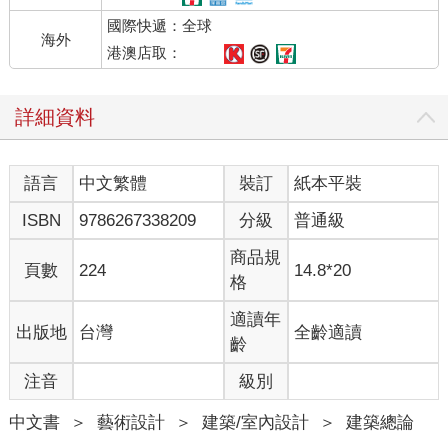
國際快遞：全球
海外
港澳店取：
詳細資料
語言
中文繁體
裝訂
紙本平裝
ISBN
9786267338209
分級
普通級
商品規
頁數
224
14.8*20
格
適讀年
出版地
台灣
全齡適讀
齡
注音
級別
中文書
＞
藝術設計
＞
建築/室內設計
＞
建築總論