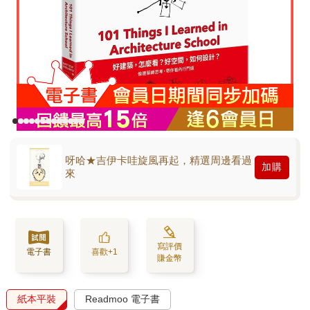
呀哈★吉伊卡哇旋風再起，精選周邊看過
加購
來
寫評價
電子書
喜歡+1
賺金幣
紙本平裝
Readmoo 電子書