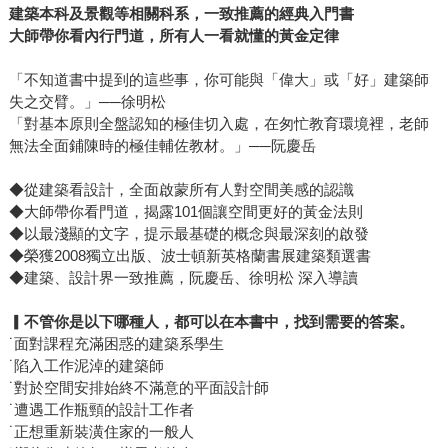
建築本科及景觀等相關科系，一致推薦的經典入門書
大師帶你看內行門道，所有人一看就懂的黃金定律
「不知道書中提到的這些事，你可能與「偉大」或「好」建築師
失之交臂。」──徐明松
「對基本原則全盤認知的極佳切入處，在匆忙教育環境裡，老師
無法全面鋪陳時的極佳輔佐教材。」──阮慶岳
◆從建築看設計，全面啟蒙所有人對空間美感的認識
◆大師帶你看門道，揭露101個讓空間更好的黃金法則
◆以最淺顯的文字，提示最基礎的概念與最深刻的啟發
◆榮獲2008獨立出版、波士頓新英格蘭書展建築類選書
◆建築、設計界一致推薦，阮慶岳、徐明松 深入導讀
▎
不管你是以下哪種人，都可以在本書中，找到需要的答案。
˙面對課程充滿困惑的建築系學生
˙陷入工作泥淖的建築師
˙對於空間安排始終不滿意的平面設計師
˙遭遇工作瓶頸的設計工作者
˙正想重新裝潢住家的一般人