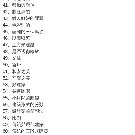
41、移動與對位
42、劃線練習
43、難以解決的問題
44、色彩理論
45、認知的三個層次
46、以簡馭繁
47、正方形建築
48、是否透徹瞭解
49、光線
50、窗戶
51、和諧之美
52、平衡之美
53、好建築
54、幾何圖形
55、小房間的動線
56、建築形式的分類
57、設計案的簡報法
58、比例
59、傳統與現代建築
60、傳統的三段式建築