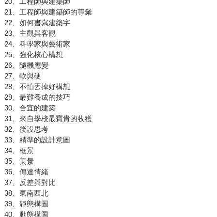
20、工程師與建築師
21、工程師與建築師的專業
22、如何書寫建築字
23、主觀與客觀
24、科學家與藝術家
25、強化核心構想
26、隨機應變
27、軟與硬
28、不怕丟掉好構想
29、最難養成的技巧
30、合宜的建築
31、來自學校最寶貴的收穫
32、後設思考
33、精準的設計意圖
34、框景
35、美景
36、傳達情緒
37、反差與對比
38、東南西北
39、靜態構圖
40、動態構圖