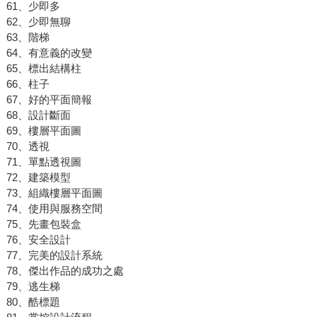
61、少即多
62、少即無聊
63、階梯
64、有意義的改變
65、標出結構柱
66、柱子
67、好的平面簡報
68、設計斷面
69、樓層平面圖
70、透視
71、單點透視圖
72、建築模型
73、組織樓層平面圖
74、使用與服務空間
75、先畫包裝盒
76、安全設計
77、完美的設計系統
78、傑出作品的成功之處
79、逃生梯
80、酷標題