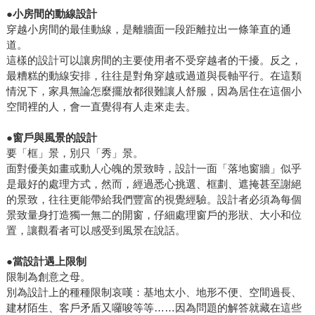
●
小房間的動線設計
穿越小房間的最佳動線，是離牆面一段距離拉出一條筆直的通
道。
這樣的設計可以讓房間的主要使用者不受穿越者的干擾。反之，
最糟糕的動線安排，往往是對角穿越或過道與長軸平行。在這類
情況下，家具無論怎麼擺放都很難讓人舒服，因為居住在這個小
空間裡的人，會一直覺得有人走來走去。
●
窗戶與風景的設計
要「框」景，別只「秀」景。
面對優美如畫或動人心魄的景致時，設計一面「落地窗牆」似乎
是最好的處理方式，然而，經過悉心挑選、框劃、遮掩甚至謝絕
的景致，往往更能帶給我們豐富的視覺經驗。設計者必須為每個
景致量身打造獨一無二的開窗，仔細處理窗戶的形狀、大小和位
置，讓觀看者可以感受到風景在說話。
●
當設計遇上限制
限制為創意之母。
別為設計上的種種限制哀嘆：基地太小、地形不便、空間過長、
建材陌生、客戶矛盾又囉唆等等……因為問題的解答就藏在這些