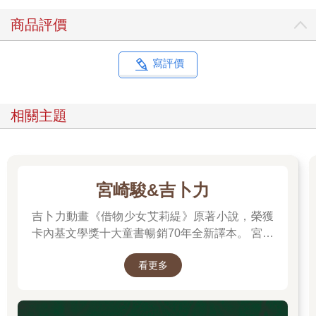
商品評價
寫評價
相關主題
宮崎駿&吉卜力
吉卜力動畫《借物少女艾莉緹》原著小說，榮獲
卡內基文學獎十大童書暢銷70年全新譯本。 宮崎
駿多年前接受專訪時曾說：「我們都跟小小人一
看更多
樣，過著不穩定的生活……我們是借住在這個世
界上。」