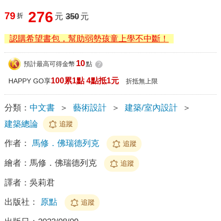
276
79
折
元
350
元
認購希望書包，幫助弱勢孩童上學不中斷！
10
預計最高可得金幣
點
?
100累1點 4點抵1元
HAPPY GO享
折抵無上限
分類：
中文書
＞
藝術設計
＞
建築/室內設計
＞
建築總論
追蹤
作者：
馬修．佛瑞德列克
追蹤
繪者：
馬修．佛瑞德列克
追蹤
譯者：
吳莉君
出版社：
原點
追蹤