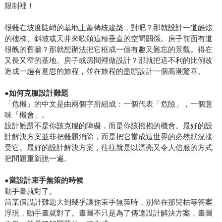
限制裡！
很難在坡度陡峭的基地上蓋傳統建築，對吧？那就設計一道酷炫
的樓梯、斜坡或天井來歌頌這種垂直的空間關係。房子前面有道
很醜的舊牆？那就想辦法把它框成一個有趣又難忘的景觀。得在
又長又窄的基地、房子或房間裡做設計？那就把這不利的比例改
造成一趟有意思的旅程，並在旅程的盡頭設計一個高潮驚喜。
●
如何克服設計難題
「危機」的中文是由兩個字所組成：一個代表「危險」，一個意
味「機會」。
設計難題不是你該克服的障礙，而是你該擁抱的機會。最好的設
計解決方案並非把難題消除，而是把它當成這世界的必然狀況接
受它。最好的設計解決方案，往往就是以漂亮又令人信服的方式
把問題重新說一遍。
●
當設計束手無策的時候
動手畫就對了。
當某個設計難題大到幾乎讓你束手無策時，別坐在那兒枯等答案
浮現，動手畫就對了。畫圖不只是為了傳達設計解決方案，畫圖