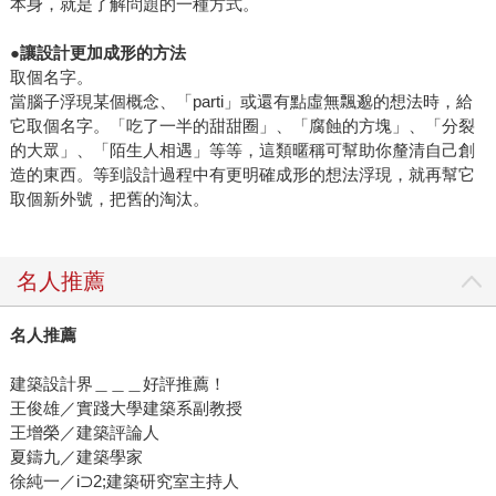
本身，就是了解問題的一種方式。
●
讓設計更加成形的方法
取個名字。
當腦子浮現某個概念、「parti」或還有點虛無飄邈的想法時，給
它取個名字。「吃了一半的甜甜圈」、「腐蝕的方塊」、「分裂
的大眾」、「陌生人相遇」等等，這類暱稱可幫助你釐清自己創
造的東西。等到設計過程中有更明確成形的想法浮現，就再幫它
取個新外號，把舊的淘汰。
名人推薦
名人推薦
建築設計界＿＿＿好評推薦！
王俊雄／實踐大學建築系副教授
王增榮／建築評論人
夏鑄九／建築學家
徐純一／i⊃2;建築研究室主持人