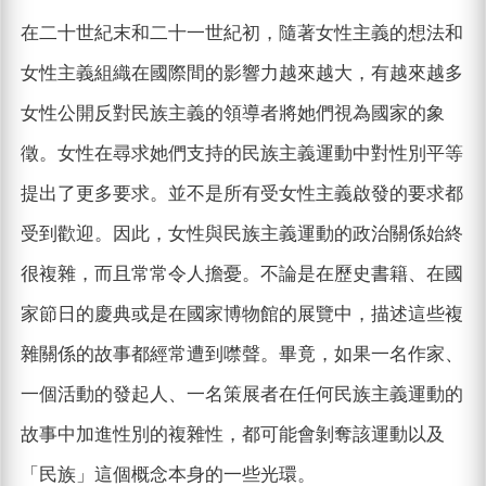
在二十世紀末和二十一世紀初，隨著女性主義的想法和
女性主義組織在國際間的影響力越來越大，有越來越多
女性公開反對民族主義的領導者將她們視為國家的象
徵。女性在尋求她們支持的民族主義運動中對性別平等
提出了更多要求。並不是所有受女性主義啟發的要求都
受到歡迎。因此，女性與民族主義運動的政治關係始終
很複雜，而且常常令人擔憂。不論是在歷史書籍、在國
家節日的慶典或是在國家博物館的展覽中，描述這些複
雜關係的故事都經常遭到噤聲。畢竟，如果一名作家、
一個活動的發起人、一名策展者在任何民族主義運動的
故事中加進性別的複雜性，都可能會剝奪該運動以及
「民族」這個概念本身的一些光環。