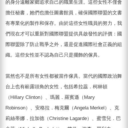
的身分遠離家鄉追求自己的職業生涯。這些女性不僅會
擔任秘書，她們也擔任圖書館員，確保國際聯盟的文書
有專業化的製作和保存。由於這些女性職員的努力，我
們現在才可以重新對國際聯盟提供具啟發性的評價：國
際聯盟除了防止戰爭之外，還是促進國際社會正義的組
織。這些女性並不認為自己只是擺飾的傢具。
當然也不是所有女性都被當作傢具。當代的國際政治舞
台上也有嶄露頭角的女性，包括希拉蕊．柯林頓
（Hillary Clinton）、瑪麗．羅賓遜（Mary
Robinson）、安格拉．梅克爾（Angela Merkel）、克
莉絲蒂娜．拉加德（Christine Lagarde）、蜜雪兒．巴