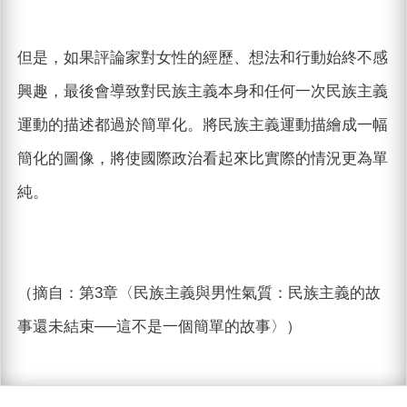
但是，如果評論家對女性的經歷、想法和行動始終不感
興趣，最後會導致對民族主義本身和任何一次民族主義
運動的描述都過於簡單化。將民族主義運動描繪成一幅
簡化的圖像，將使國際政治看起來比實際的情況更為單
純。
（摘自：第3章〈民族主義與男性氣質：民族主義的故
事還未結束──這不是一個簡單的故事〉）