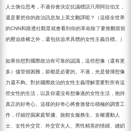
人士換位思考，不過你會決定抗議標語只用阿拉伯文，
還是要把你的政治訊息加上英文翻譯呢？（這樣全世界
的CNN和路透社觀眾就會看到你的革命除了要推翻當前
的壓迫政權之外，還包括追求具體的女性主義目標。）
如果你想對國際政治有可靠的認識，這些想像（還有更
多）儘管很困難，卻都是必要的。不過，光是發揮想像
力還不夠。對於國際政治的女性主義理解需要對所有這
些女性的生活，以及你還沒有想像過的女性生活，抱持
真正的好奇心。這樣的好奇心將會激發出積極的調查工
作，仔細挖掘家庭幫傭、旅館女服務生、女權運動人
士、女性外交官、外交官夫人、男性精英的情婦、縫紉