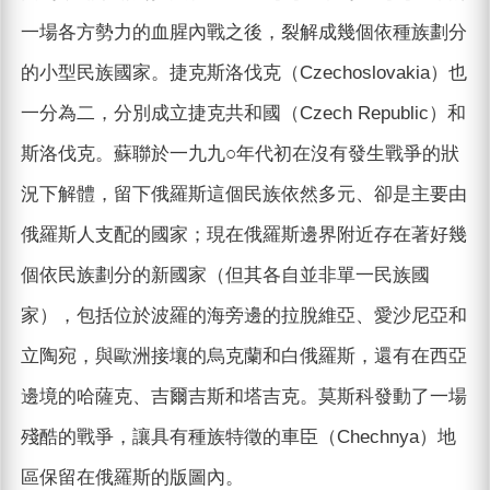
一場各方勢力的血腥內戰之後，裂解成幾個依種族劃分
的小型民族國家。捷克斯洛伐克（Czechoslovakia）也
一分為二，分別成立捷克共和國（Czech Republic）和
斯洛伐克。蘇聯於一九九○年代初在沒有發生戰爭的狀
況下解體，留下俄羅斯這個民族依然多元、卻是主要由
俄羅斯人支配的國家；現在俄羅斯邊界附近存在著好幾
個依民族劃分的新國家（但其各自並非單一民族國
家），包括位於波羅的海旁邊的拉脫維亞、愛沙尼亞和
立陶宛，與歐洲接壤的烏克蘭和白俄羅斯，還有在西亞
邊境的哈薩克、吉爾吉斯和塔吉克。莫斯科發動了一場
殘酷的戰爭，讓具有種族特徵的車臣（Chechnya）地
區保留在俄羅斯的版圖內。