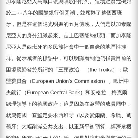
加泰隆尼亞人高喊口號與唱歌的行列。這場經濟危機始
於二○○八年的國際銀行倒閉潮，並席捲了整個西班
牙，但是在這個陽光明媚的五月傍晚，人們是以加泰隆
尼亞人的身分組織起來、走上巴塞隆納街頭，而加泰隆
尼亞人是西班牙的多民族社會中一個自豪的地區性族
群。從示威者的標語中，可以明顯看到他們指責目前的
困境應歸咎於所謂的「三頭政治」（the Troika）：歐
盟委員會（European Union’s Commission）、歐洲中
央銀行（European Central Bank）和安格拉．梅克爾
總理領導下的德國政府；這是因為在歐盟的成員國中，
就屬德國一直堅定要求西班牙（以及愛爾蘭、希臘、葡
萄牙）大幅削減公共支出，以重新平衡預算。經濟危機