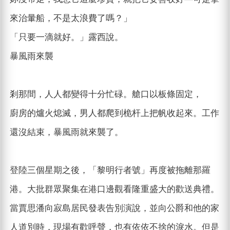
來治暈船，不是太浪費了嗎？」
「只要一滴就好。」露西說。
暴風雨來襲
剎那間，人人都變得十分忙碌。艙口以板條固定，
廚房的爐火熄滅，男人都爬到桅杆上把帆收起來。工作
還沒結束，暴風雨就來襲了。
登陸三個星期之後，「黎明行者號」再度被拖離那羅
港。大批群眾聚集在港口邊觀看隆重盛大的歡送典禮。
當賈思潘向寂島居民發表告別演說，並向公爵和他的家
人道別時，現場有歡呼聲，也有依依不捨的淚水。但是