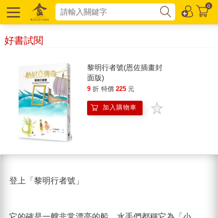
0
好書試閱
黎明行者號(恩佐插畫封
面版)
9
折
特價
225
元
加入購物車
登上「黎明行者號」
它的確是一艘非常漂亮的船，水手們都稱它為「小