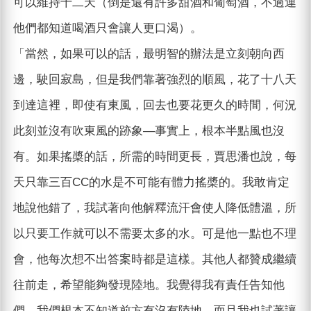
可以維持十二天（倒是還有許多甜酒和葡萄酒，不過連
他們都知道喝酒只會讓人更口渴）。
「當然，如果可以的話，最明智的辦法是立刻朝向西
邊，駛回寂島，但是我們靠著強烈的順風，花了十八天
到達這裡，即使有東風，回去也要花更久的時間，何況
此刻並沒有吹東風的跡象—事實上，根本半點風也沒
有。如果搖槳的話，所需的時間更長，賈思潘也說，每
天只靠三百CC的水是不可能有體力搖槳的。我敢肯定
地說他錯了，我試著向他解釋流汗會使人降低體溫，所
以只要工作就可以不需要太多的水。可是他一點也不理
會，他每次想不出答案時都是這樣。其他人都贊成繼續
往前走，希望能夠發現陸地。我覺得我有責任告知他
們，我們根本不知道前方有沒有陸地，而且我也試著讓