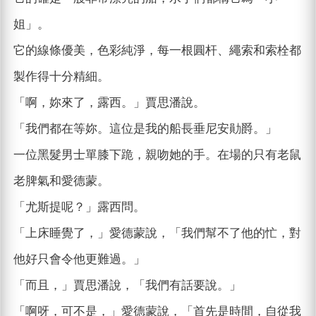
姐」。
它的線條優美，色彩純淨，每一根圓杆、繩索和索栓都
製作得十分精細。
「啊，妳來了，露西。」賈思潘說。
「我們都在等妳。這位是我的船長垂尼安勛爵。」
一位黑髮男士單膝下跪，親吻她的手。在場的只有老鼠
老脾氣和愛德蒙。
「尤斯提呢？」露西問。
「上床睡覺了，」愛德蒙說，「我們幫不了他的忙，對
他好只會令他更難過。」
「而且，」賈思潘說，「我們有話要說。」
「啊呀，可不是，」愛德蒙說，「首先是時間，自從我