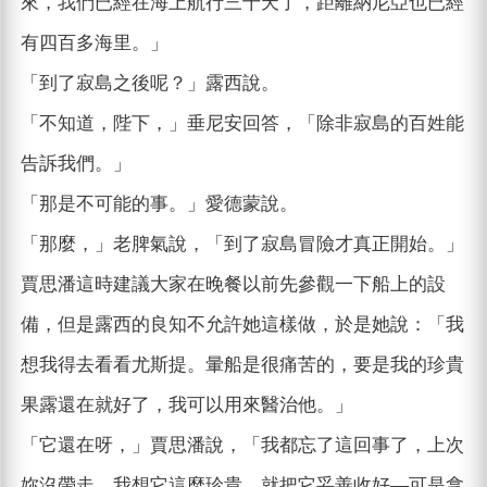
來，我們已經在海上航行三十天了，距離納尼亞也已經
有四百多海里。」
「到了寂島之後呢？」露西說。
「不知道，陛下，」垂尼安回答，「除非寂島的百姓能
告訴我們。」
「那是不可能的事。」愛德蒙說。
「那麼，」老脾氣說，「到了寂島冒險才真正開始。」
賈思潘這時建議大家在晚餐以前先參觀一下船上的設
備，但是露西的良知不允許她這樣做，於是她說：「我
想我得去看看尤斯提。暈船是很痛苦的，要是我的珍貴
果露還在就好了，我可以用來醫治他。」
「它還在呀，」賈思潘說，「我都忘了這回事了，上次
妳沒帶走，我想它這麼珍貴，就把它妥善收好—可是拿