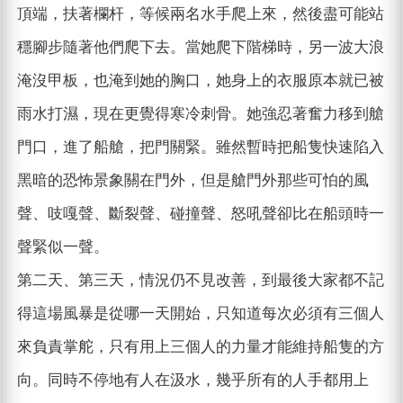
頂端，扶著欄杆，等候兩名水手爬上來，然後盡可能站
穩腳步隨著他們爬下去。當她爬下階梯時，另一波大浪
淹沒甲板，也淹到她的胸口，她身上的衣服原本就已被
雨水打濕，現在更覺得寒冷刺骨。她強忍著奮力移到艙
門口，進了船艙，把門關緊。雖然暫時把船隻快速陷入
黑暗的恐怖景象關在門外，但是艙門外那些可怕的風
聲、吱嘎聲、斷裂聲、碰撞聲、怒吼聲卻比在船頭時一
聲緊似一聲。
第二天、第三天，情況仍不見改善，到最後大家都不記
得這場風暴是從哪一天開始，只知道每次必須有三個人
來負責掌舵，只有用上三個人的力量才能維持船隻的方
向。同時不停地有人在汲水，幾乎所有的人手都用上