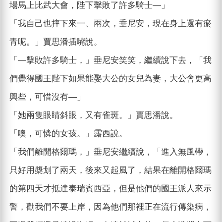
場馬上比武大會，陛下擊敗了許多騎士—」
「我自己也摔下來一、兩次，垂尼安，現在身上還有瘀
青呢。」賈思潘插嘴說。
「—擊敗許多騎士，」垂尼安笑笑，繼續說下去，「我
們覺得國王陛下如果能娶大公的女兒為妻，大公會更高
興些，可惜沒有—」
「她兩隻眼睛斜眼，又有雀斑。」賈思潘說。
「噢，可憐的女孩。」露西說。
「我們離開格爾瑪，」垂尼安繼續說，「進入無風帶，
只好用槳划了兩天，後來又起風了，結果在離開格爾瑪
的第四天才抵達泰瑞賓西亞，但是他們的國王派人來示
警，勸我們不要上岸，因為他們那裡正在流行傳染病，