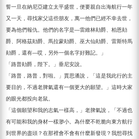
誓一旦在納尼亞建立太平盛世，便要親自出海航行一年
又一天，尋找家父這些朋友，萬一他們已經不幸去世，
要為他們報仇。他們的名字是—雷維林勛爵、柏恩勛
爵、阿格茲勛爵、馬拉蒙勛爵、巫大仙勛爵、雷斯特馬
勛爵，還有—哎，另外一個名字好難記。」
「路普勛爵，陛下。」垂尼安說。
「路普，路普，對啦。」賈思潘說，「這是我此行的主
要目的，不過老脾氣還有一個更大的願望。」這時大家
的眼光都投向老鼠。
「這個願望和我的志氣一樣高，」老脾氣說，「不過也
有可能和我的身材一樣渺小。為什麼不乾脆向東方航行
到世界的盡頭？在那裡會不會有什麼新發現？我想尋找