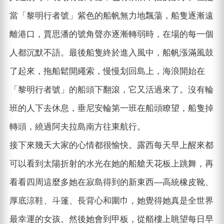
當「黎明行者號」紫色的船帆無力地飄蕩，船隻逐漸遠
離港口，賈思潘的號角聲亦逐漸轉弱時，在場的每一個
人都沉默不語。最後船隻終於進入風中，船帆漲滿風鼓
了起來，拖船鬆開繩索，慢慢划回島上，海浪開始在
「黎明行者號」的船頭下翻滾，它又活過來了。沒有輪
班的人下去休息，垂尼安輪第一班在船頭瞭望，船隻掉
轉頭，繞過阿夫拉島南方往東航行。
接下來幾天大家的心情都很愉快。露西每天早上醒來都
可以看到太陽折射的水光在她的船艙天花板上跳舞，再
看看四周這麼多她在寂島得到的新東西—高統橡皮靴、
厚底涼鞋、斗篷、長背心和圍巾，她覺得她真是全世界
最幸運的女孩。然後她會到甲板，從艏樓上眺望每日早