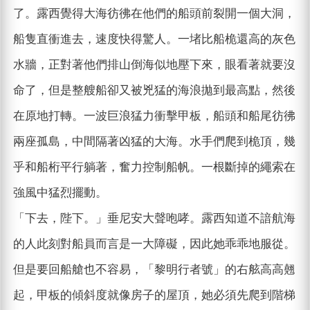
了。露西覺得大海彷彿在他們的船頭前裂開一個大洞，
船隻直衝進去，速度快得驚人。一堵比船桅還高的灰色
水牆，正對著他們排山倒海似地壓下來，眼看著就要沒
命了，但是整艘船卻又被兇猛的海浪拋到最高點，然後
在原地打轉。一波巨浪猛力衝擊甲板，船頭和船尾彷彿
兩座孤島，中間隔著凶猛的大海。水手們爬到桅頂，幾
乎和船桁平行躺著，奮力控制船帆。一根斷掉的繩索在
強風中猛烈擺動。
「下去，陛下。」垂尼安大聲咆哮。露西知道不諳航海
的人此刻對船員而言是一大障礙，因此她乖乖地服從。
但是要回船艙也不容易，「黎明行者號」的右舷高高翹
起，甲板的傾斜度就像房子的屋頂，她必須先爬到階梯