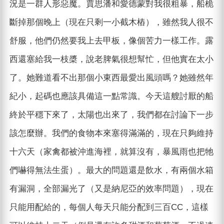
況是一群人形惡魔。賈思潘和愛德蒙對我很粗暴，船桅
斷掉那個晚上（現在只剩一小截木樁），雖然我人很不
舒服，他們仍然要我上去甲板，像個苦力一樣工作。露
西還塞給我一枝槳，說老脾氣很想幫忙，但他實在太小
了。她難道看不出那個小東西最愛出風頭嗎？她雖然年
紀小，起碼也應該具備這一點常識。今天這艘討厭的船
終於平穩下來了，太陽也出來了，我們都在討論下一步
該怎麼辦。我們的食物本來塞得滿滿的，現在只夠維持
十六天（家禽都被沖進海裡，就算沒有，暴風雨也把牠
們嚇得無法生蛋）。最大的問題還是飲水，有兩個水箱
有漏洞，全部漏光了（又是納尼亞的效率問題），現在
只能用配給的，每個人每天只能分配到三百CC，這樣