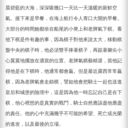
晨碧藍的大海，深深吸幾口一天比一天溫暖的新鮮空
氣。接下來是早餐，在海上航行令人胃口大開的早餐。
大部分的時間她都坐在船尾的小凳上和老脾氣下棋。看
他下棋是件有趣的事，因為棋子對他來說太大，移動棋
盤中央的棋子時，他必須雙手捧著棋子，再踮著腳尖小
心翼翼地擺放在適當的位置。老脾氣棋藝精湛，當他記
得他是在下棋時，他通常都會贏。但是最近露西常常贏
棋，因為老脾氣會走錯棋，譬如他會把騎士一起也送進
皇后和城堡的險境中，這是因為他一時忘記自己是在下
棋，他心裡想的是真實的戰鬥，騎士自然應該盡他應盡
的責任。他的心中充滿幾乎不可能的希望、死亡或光榮
的進攻，以及最後的立場。