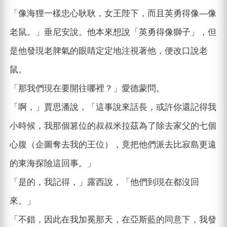
「像海狸一樣忠心耿耿，女王陛下，而且英勇得像—像
老鼠。」垂尼安說。他本來想說「英勇得像獅子」，但
是他發現老脾氣的眼睛定定地注視著他，便改口說老
鼠。
「那我們現在要開往哪裡？」愛德蒙問。
「啊，」賈思潘說，「這事說來話長，或許你還記得我
小時候，我那個篡位的叔叔米拉茲為了除去家父的七個
心腹（企圖奪去我的王位），竟把他們派去比寂島更遠
的東海探險這回事。」
「是的，我記得，」露西說，「他們到現在都沒回
來。」
「不錯，因此在我加冕那天，在亞斯藍的同意下，我發