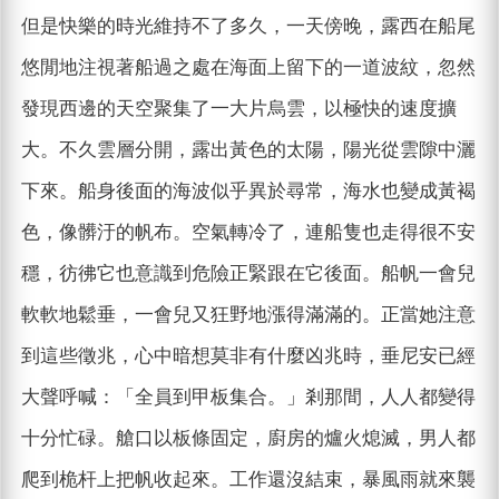
但是快樂的時光維持不了多久，一天傍晚，露西在船尾
悠閒地注視著船過之處在海面上留下的一道波紋，忽然
發現西邊的天空聚集了一大片烏雲，以極快的速度擴
大。不久雲層分開，露出黃色的太陽，陽光從雲隙中灑
下來。船身後面的海波似乎異於尋常，海水也變成黃褐
色，像髒汙的帆布。空氣轉冷了，連船隻也走得很不安
穩，彷彿它也意識到危險正緊跟在它後面。船帆一會兒
軟軟地鬆垂，一會兒又狂野地漲得滿滿的。正當她注意
到這些徵兆，心中暗想莫非有什麼凶兆時，垂尼安已經
大聲呼喊：「全員到甲板集合。」剎那間，人人都變得
十分忙碌。艙口以板條固定，廚房的爐火熄滅，男人都
爬到桅杆上把帆收起來。工作還沒結束，暴風雨就來襲