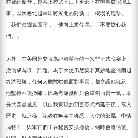
在戴維斯營，越共上校武同江下令部下在辦事處挖掘工
事，以因應北越軍即將展開的對新山一機場的砲擊。
「我們會掘壕固守，」他向上級發電。「不要擔心我
們。」
另外，在美國外交官為記者舉行的一次非正式晚宴上，
撤僑成為唯一話題。馬丁大使仍然莫名其妙地堅信南越
終將戰勝，任何人膽敢哄他面對事實，都會讓他狂怒。
他堅持不談撤離，因為考慮撤離只會重創西貢士氣，助
長共產黨威風，以自我實現的預言形式禍延子孫，寫入
歷史。就這樣，記者在晚宴中獲悉，大使的部屬、中情
局特工、與軍官們正在秘密安排撤僑，到時會將信號、