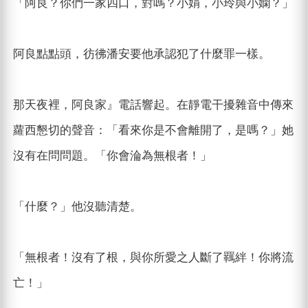
「阿良？你們一家四口，對嗎？小娟，小玲與小嫻？」
阿良點點頭，彷彿潘安要他承認犯了什麼罪一樣。
那天夜裡，阿良家』電話響起。在靜電干擾雜音中傳來
蘿西懇切的聲音：「看來你是不會離開了，是嗎？」她
沒有在問問題。「你會淪為無根者！」
「什麼？」他沒聽清楚。
「無根者！沒有了根，與你所愛之人斷了羈絆！你將流
亡！」