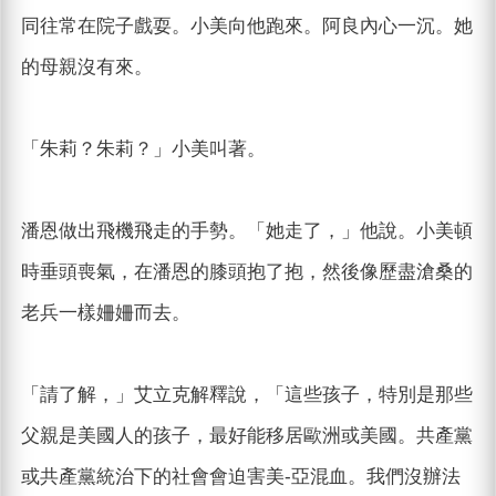
同往常在院子戲耍。小美向他跑來。阿良內心一沉。她
的母親沒有來。
「朱莉？朱莉？」小美叫著。
潘恩做出飛機飛走的手勢。「她走了，」他說。小美頓
時垂頭喪氣，在潘恩的膝頭抱了抱，然後像歷盡滄桑的
老兵一樣姍姍而去。
「請了解，」艾立克解釋說，「這些孩子，特別是那些
父親是美國人的孩子，最好能移居歐洲或美國。共產黨
或共產黨統治下的社會會迫害美-亞混血。我們沒辦法