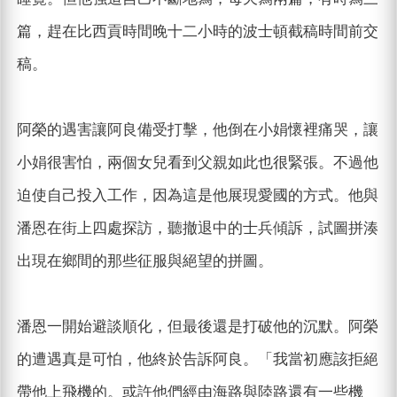
篇，趕在比西貢時間晚十二小時的波士頓截稿時間前交
稿。
阿榮的遇害讓阿良備受打擊，他倒在小娟懷裡痛哭，讓
小娟很害怕，兩個女兒看到父親如此也很緊張。不過他
迫使自己投入工作，因為這是他展現愛國的方式。他與
潘恩在街上四處探訪，聽撤退中的士兵傾訴，試圖拼湊
出現在鄉間的那些征服與絕望的拼圖。
潘恩一開始避談順化，但最後還是打破他的沉默。阿榮
的遭遇真是可怕，他終於告訴阿良。「我當初應該拒絕
帶他上飛機的。或許他們經由海路與陸路還有一些機