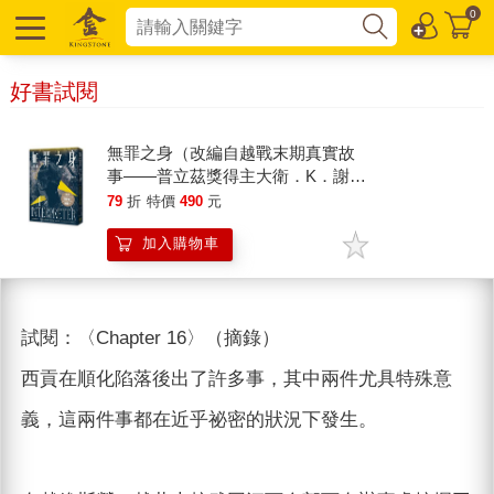
0
好書試閱
無罪之身（改編自越戰末期真實故
事——普立茲獎得主大衛．K．謝普
勒最新史詩鉅作）
79
折
特價
490
元
加入購物車
試閱：〈Chapter 16〉（摘錄）
西貢在順化陷落後出了許多事，其中兩件尤具特殊意
義，這兩件事都在近乎祕密的狀況下發生。