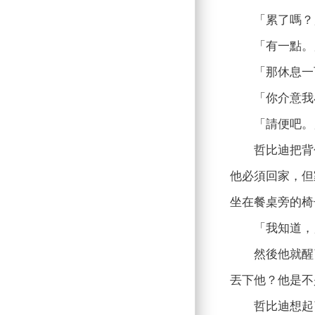
「累了嗎？
「有一點。
「那休息一下
「你介意我小
「請便吧。
哲比迪把背包
他必須回家，但
坐在餐桌旁的椅
「我知道，」
然後他就醒了
丟下他？他是不
哲比迪想起了