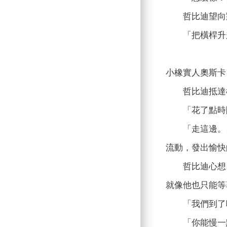
哲比迪望向對
「把橫桿升起
小橡實人奧斯卡
哲比迪抵達橋
「花了點時間
「走這邊。」
流動，發出愉快
哲比迪心想，
就像他也只能等
「我們到了嗎
「你能慢一