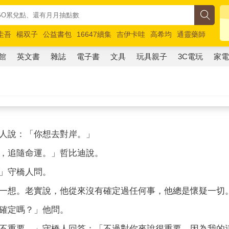
圭吾
楊双子
公益書包
16647續集
吉伊卡哇
高希均
通靈藥師
路邊攤新作
馬斯克
玩具總動員5
超慢跑
館
英文書
雜誌
電子書
文具
玩具親子
3C電玩
家
人說：「你想去對岸。」
追隨命運。」哲比迪說。
守橋人問。
想。老實說，他從來沒有確定過任何事，他總是懷疑一切
定嗎？」他問。
重要，」守橋人回答：「不過對你來說很重要。因為我的這