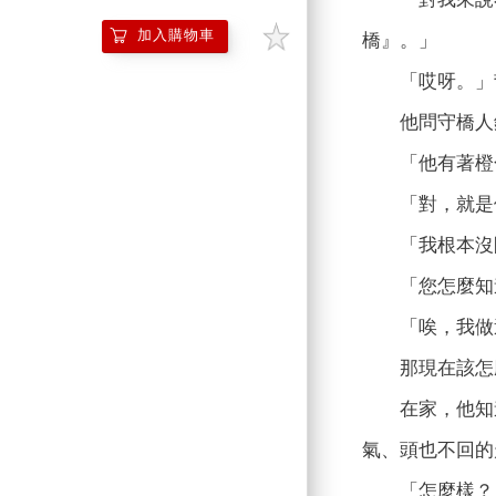
加入購物車
橋』。」
「哎呀。」
他問守橋人銀
「他有著橙色
「對，就是他
「我根本沒問
「您怎麼知道
「唉，我做這
那現在該怎麼
在家，他知道
氣、頭也不回的
「怎麼樣？」