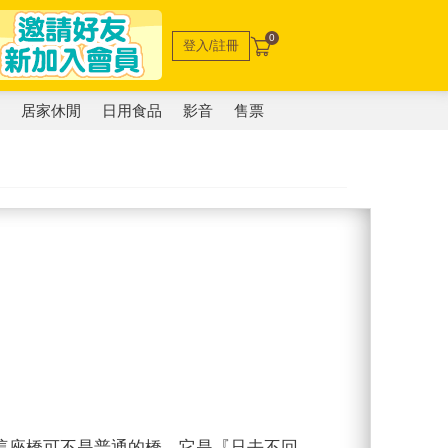
0
登入/註冊
電
居家休閒
日用食品
影音
售票
。
座橋可不是普通的橋。它是『只去不回