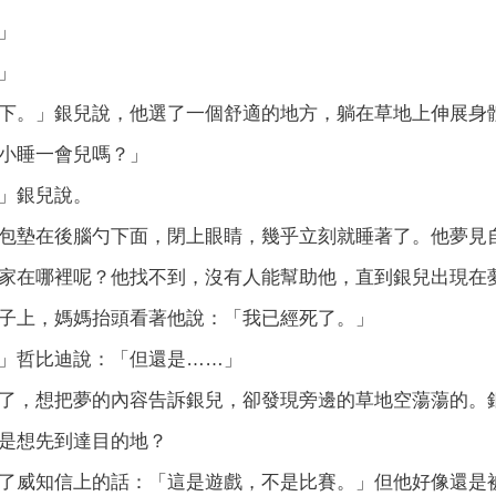
」
」
。」銀兒說，他選了一個舒適的地方，躺在草地上伸展身
睡一會兒嗎？」
」銀兒說。
墊在後腦勺下面，閉上眼睛，幾乎立刻就睡著了。他夢見自
家在哪裡呢？他找不到，沒有人能幫助他，直到銀兒出現在
子上，媽媽抬頭看著他說：「我已經死了。」
哲比迪說：「但還是……」
，想把夢的內容告訴銀兒，卻發現旁邊的草地空蕩蕩的。銀
是想先到達目的地？
威知信上的話：「這是遊戲，不是比賽。」但他好像還是被