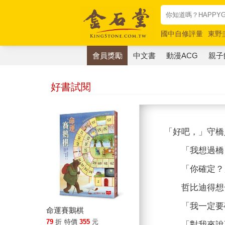
國中自修評量
東野
唯紅花綻放
奧德賽
會員獎勵
中文書
動漫ACG
親子
好書試閱
「好吧，」守橋
「我想過橋，
「你確定？」
哲比迪得想一
「我一定要確
命運賽鵝棋
79
折
特價
355
元
「對我來說不