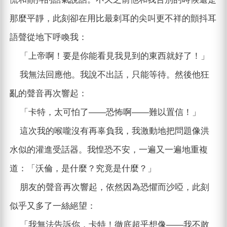
那麼平靜，此刻卻在用比最刺耳的尖叫更不祥的顫抖耳
語聲從地下呼喚我：
「上帝啊！要是你能看見我見到的東西就好了！」
我無法回應他。我說不出話，只能等待。然後他狂
亂的聲音再次響起：
「卡特，太可怕了——恐怖啊——難以置信！」
這次我的喉嚨沒有再辜負我，我激動地把問題像洪
水似的灌進受話器。我惶恐不安，一遍又一遍地重複
道：「沃倫，是什麼？究竟是什麼？」
朋友的聲音再次響起，依然因為恐懼而沙啞，此刻
似乎又多了一絲絕望：
「我無法告訴你，卡特！徹底超乎想像——我不敢