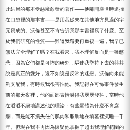
此結局的那本受惡魔啟發的著作——他離開塵世時還揣
在口袋裡的那本書——是用我從未在其他地方見過的字
元寫成的。沃倫甚至不肯告訴我那本書裡寫了什麼。至
於我們研究的性質——難道我還要再重複一遍，我早已
無法完全理解了嗎？在我看來，我不理解反而是一種慈
悲，因為它們都是可怖的研究，驅使我堅持下去的與其
說是真正的愛好，還不如說是反常的迷戀。沃倫向來能
夠支配我，有時候我很害怕他。我記得在可怖事件發生
前的那天夜裡，他的面部表情嚇得我瑟瑟發抖，當時他
在滔滔不絕地講述他的理論：有些屍體為什麼不會腐
爛，而是能不損失任何肌肉和脂肪地在墳墓裡沉睡一千
年。但現在我不再因為懷疑他掌握了超出我理解範圍的