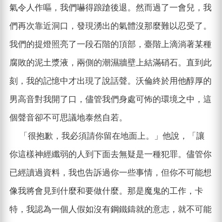
氣令人作嘔，我們嚇得踉蹌後退。然而過了一會兒，我
們再次靠近洞口，發現湧出的氣體沒那麼難以忍受了。
我們的提燈照亮了一段石階的頂部，臺階上滴淌著某種
腐敗的泥土漿液，兩側的潮濕牆壁上結滿硝石。直到此
刻，我的記憶中才出現了說話聲。沃倫終於用他醇厚的
男高音對我開了口，儘管我們身處可怖的環境之中，這
個聲音卻不可思議地泰然自若。
「很抱歉，我必須請你留在地面上。」他說，「讓
你這樣神經纖弱的人到下面去無疑是一種犯罪。儘管你
已經讀過資料，我也告訴過你一些事情，但你不可能想
像我將會見到什麼和要做什麼。那是魔鬼的工作，卡
特，我認為一個人假如沒有鋼鐵鑄就的意志，就不可能