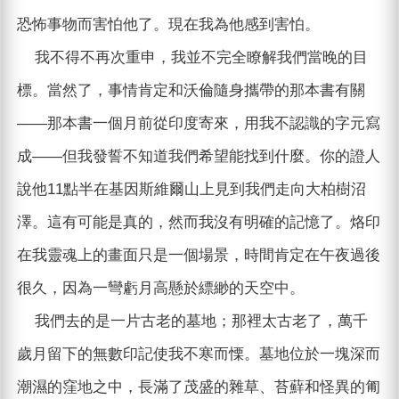
恐怖事物而害怕他了。現在我為他感到害怕。
我不得不再次重申，我並不完全瞭解我們當晚的目
標。當然了，事情肯定和沃倫隨身攜帶的那本書有關
——那本書一個月前從印度寄來，用我不認識的字元寫
成——但我發誓不知道我們希望能找到什麼。你的證人
說他11點半在基因斯維爾山上見到我們走向大柏樹沼
澤。這有可能是真的，然而我沒有明確的記憶了。烙印
在我靈魂上的畫面只是一個場景，時間肯定在午夜過後
很久，因為一彎虧月高懸於縹緲的天空中。
我們去的是一片古老的墓地；那裡太古老了，萬千
歲月留下的無數印記使我不寒而慄。墓地位於一塊深而
潮濕的窪地之中，長滿了茂盛的雜草、苔蘚和怪異的匍