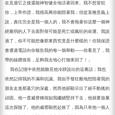
在見過它之後還能神智健全地活著回來。我不想冒犯
你，上帝作證，我很高興你能陪著我；但從某種意義上
說，責任完全是我一個人的，我不會拖著你這麼一個神
經脆弱的人下去面對很可能是死亡或瘋狂的命運。我說
過了，你不可能想像那東西究竟是什麼樣的！但我保證
會通過電話向你報告我的每一個舉動——你看見了，我
帶的線纜很長，足夠我去地心打個來回了！」
我在記憶中依然能聽見他冷靜說出的這番話；我也
依然記得我的不滿和抗議。我似乎發狂般地想陪著我的
朋友走進那墓穴的深處，然而他卻顯示出了絕不動搖的
頑固。他一度威脅稱假如我繼續堅持下去，他就要放棄
這次探險了。他的威脅顯然起效了，因為只有他一個人