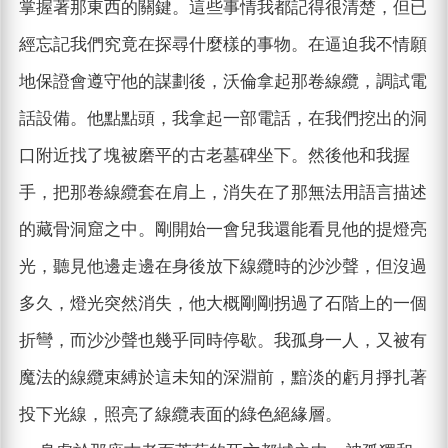
掌握著那東西的關鍵。這些事情我都記得很清楚，但已
經忘記我們究竟在探尋什麼樣的事物。在逼迫我不情願
地保證會遵守他的謀劃後，沃倫拿起那卷線纜，調試電
話設備。他點點頭，我拿起一部電話，在我們挖出的洞
口附近找了塊被磨平的古老墓碑坐下。然後他和我握
手，把那卷線纜套在肩上，消失在了那無法用語言描述
的藏骨洞窟之中。剛開始一會兒我還能看見他的提燈亮
光，聽見他邊走邊在身後放下線纜時的沙沙聲，但沒過
多久，燈光突然消失，他大概剛剛拐過了石階上的一個
折彎，而沙沙聲也幾乎同時停歇。我孤身一人，又被有
魔法的線纜束縛於這未知的深淵前，黯淡的虧月掙扎著
投下光線，照亮了線纜表面的綠色絕緣層。