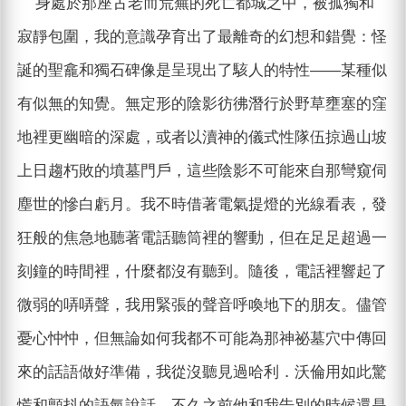
身處於那座古老而荒蕪的死亡都城之中，被孤獨和
寂靜包圍，我的意識孕育出了最離奇的幻想和錯覺：怪
誕的聖龕和獨石碑像是呈現出了駭人的特性——某種似
有似無的知覺。無定形的陰影彷彿潛行於野草壅塞的窪
地裡更幽暗的深處，或者以瀆神的儀式性隊伍掠過山坡
上日趨朽敗的墳墓門戶，這些陰影不可能來自那彎窺伺
塵世的慘白虧月。我不時借著電氣提燈的光線看表，發
狂般的焦急地聽著電話聽筒裡的響動，但在足足超過一
刻鐘的時間裡，什麼都沒有聽到。隨後，電話裡響起了
微弱的哢哢聲，我用緊張的聲音呼喚地下的朋友。儘管
憂心忡忡，但無論如何我都不可能為那神祕墓穴中傳回
來的話語做好準備，我從沒聽見過哈利．沃倫用如此驚
慌和顫抖的語氣說話。不久之前他和我告別的時候還是