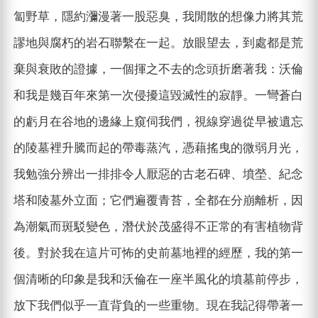
匐野草，隱約瀰漫著一股惡臭，我閒散的想像力將其荒
謬地與腐朽的岩石聯繫在一起。放眼望去，到處都是荒
棄與衰敗的證據，一個揮之不去的念頭折磨著我：沃倫
和我是幾百年來第一次侵擾這毀滅性的寂靜。一彎蒼白
的虧月在谷地的邊緣上窺伺我們，視線穿過從早被遺忘
的陵墓裡升騰而起的帶毒蒸汽，憑藉搖曳的微弱月光，
我勉強分辨出一排排令人厭惡的古老石碑、墳塋、紀念
塔和陵墓外立面；它們遍覆青苔，全都在分崩離析，因
為潮氣而斑駁變色，潛伏於茂盛得不正常的有害植物背
後。對於我在這片可怖的史前墓地裡的經歷，我的第一
個清晰的印象是我和沃倫在一座半風化的墳墓前停步，
放下我們似乎一直背負的一些重物。現在我記得帶著一