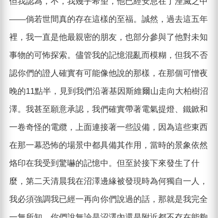
但我認為，不，我幾乎希望，他已經安息在了湮滅之中
——倘若世間真的存在這樣的至福。誠然，過去這五年
裡，我一直是他最親密的朋友，也部分參與了他對未知
事物的可怖探索。儘管我的記憶混亂而模糊，但我不否
認你們的證人確實有可能像他說的那樣，在那個可憎夜
晚的11點半，見到我們沿著基因斯維爾山走向大柏樹沼
澤。我甚至願意承認，我們確實帶著電氣提燈、鐵鍁和
一卷奇怪的電纜，上面連接著一些設備，因為這些東西
在那一幕恐怖的場景中都具備其作用，當時的景象依然
烙印在我受到驚嚇的記憶中。但至於接下來發生了什
麼，第二天清晨我在沼澤邊緣被發現時為何獨自一人，
我必須強調我已經一再向你們說過的話，那就是我完全
一無所知。你們說無論是沼澤內還是附近都不存在能夠