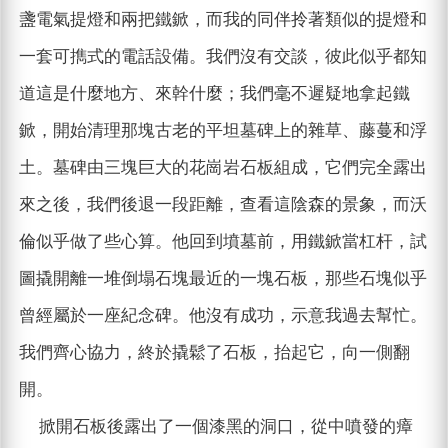
盞電氣提燈和兩把鐵鍁，而我的同伴拎著類似的提燈和
一套可擕式的電話設備。我們沒有交談，彼此似乎都知
道這是什麼地方、來幹什麼；我們毫不遲疑地拿起鐵
鍁，開始清理那塊古老的平坦墓碑上的雜草、藤蔓和浮
土。墓碑由三塊巨大的花崗岩石板組成，它們完全露出
來之後，我們後退一段距離，查看這陰森的景象，而沃
倫似乎做了些心算。他回到墳墓前，用鐵鍁當杠杆，試
圖撬開離一堆倒塌石塊最近的一塊石板，那些石塊似乎
曾經屬於一座紀念碑。他沒有成功，示意我過去幫忙。
我們齊心協力，終於撬鬆了石板，抬起它，向一側翻
開。
掀開石板後露出了一個漆黑的洞口，從中噴發的瘴