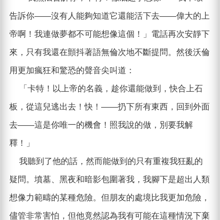
告訴你——沒有人能夠知道它還能活下去——偉大的上
帝啊！我連做夢都不可能想像這個！」電話再次安靜下
來，只有我還在顫抖著語無倫次地不斷提問。然後沃倫
用更加瘋狂和驚恐的聲音尖叫道：
「卡特！以上帝的名義，趁你還能做到，快合上石
板，從這兒逃出去！快！——扔下所有東西，回到外面
去——這是你唯一的機會！照我說的做，別要我解
釋！」
我聽到了他的話，然而能做到的只有重複我狂亂的
疑問。墳墓、黑夜和暗影包圍著我，我腳下是超出人類
想像力範疇的某種危險。但朋友的處境比我更加危險，
儘管非常害怕，但他竟然認為我有可能在這種情況下棄