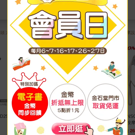
頭 六點
仿人手按摩設
覆蓋按壓
D290｜
【KINYO】隨時躺電動腰背按摩
喬山 JOHNS
枕(IAM-2704)
按式 頸肩按摩器
1980
26
特價
元
特價
2280
3680