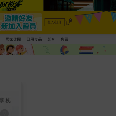
0
登入/註冊
電
居家休閒
日用食品
影音
售票