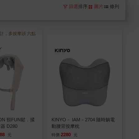
篩選
排序
圖片
條列
計，多按摩頭 六點
ON 頸FUN鬆．揉
KINYO－ IAM－2704 隨時躺電
 D280
動腰背按摩枕
88
2280
元
特價
元