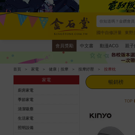
國中自修評量
東野
唯紅花綻放
奧德賽
會員獎勵
中文書
動漫ACG
親子
首頁
＞
家電
＞
健康｜按摩
＞
按摩紓壓
＞
按摩枕
家電
暢銷榜
廚房家電
季節家電
TOP
清潔吸塵
生活家電
照明設備