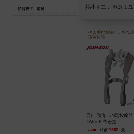
共計
4
筆， 頁數
1
/1
影音視聽 | 電視
仿人手按摩設計，多按摩
覆蓋按壓
喬山 頸肩FUN鬆按摩器 
TAKmE 帶著走
1688
特價
元
2680