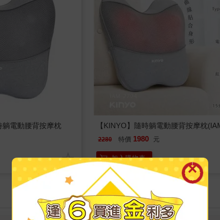
2704 隨時躺電動腰背按摩枕
【KINYO】隨時躺電動腰背按摩枕(IAM-
1980
特價
元
2280
加入購物車