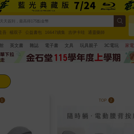
圭吾
楊双子
公益書包
16647續集
吉伊卡哇
通靈藥師
路邊攤新作
馬斯克
玩具總動員5
超慢跑
館
英文書
雜誌
電子書
文具
玩具親子
3C電玩
家
TOP
1
2