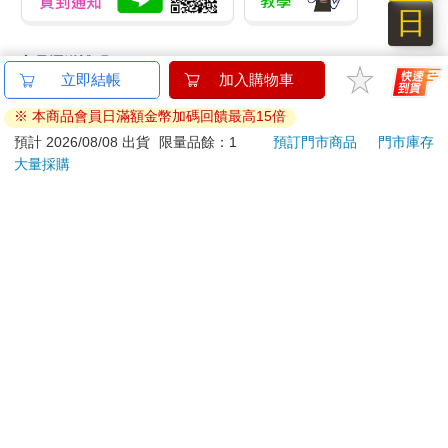
日
商品運送說明：
立即結帳
加入購物車
本公司所提供的產品配送區域範圍目前僅限台灣本島。注
意！收件地址請勿為郵政信箱。
※ 本商品會員日滿額金幣加碼回饋最高15倍
商品將由廠商透過貨運或是郵局寄送。消費者訂購之商品若
預計 2026/08/08 出貨
限量品餘：1
預訂門市商品
門市庫存
無法送達，經電話或 E-mail無法聯繫逾三天者，本公司將取
大量採購
消該筆訂單，並且全額退款。
當廠商出貨後，您會收到E-mail出貨通知，您也可透過【
訂
單查詢
】確認出貨情況。
產品顏色可能會因網頁呈現與拍攝關係產生色差，圖片僅供
參考，商品依實際供貨樣式為準。
如果是大型商品（如：傢俱、床墊、家電、運動器材等）及
需安裝商品，請依商品頁面說明為主。訂單完成收款確認
後，出貨廠商將會和您聯繫確認相關配送等細節。
偏遠地區、樓層費及其它加價費用，皆由廠商於約定配送時
一併告知，廠商將保留出貨與否的權利。
提醒您！！