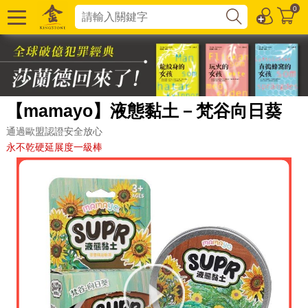
0
【mamayo】液態黏土－梵谷向日葵
通過歐盟認證安全放心
永不乾硬延展度一級棒