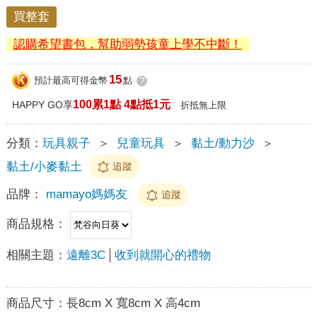
買整套
認購希望書包，幫助弱勢孩童上學不中斷！
15
預計最高可得金幣
點
?
100累1點 4點抵1元
HAPPY GO享
折抵無上限
分類：
玩具親子
＞
兒童玩具
＞
黏土/動力沙
＞
黏土/小麥黏土
追蹤
品牌：
mamayo媽媽友
追蹤
商品規格：
相關主題：
遠離3C
收到就開心的禮物
商品尺寸：
長8cm X 寬8cm X 高4cm