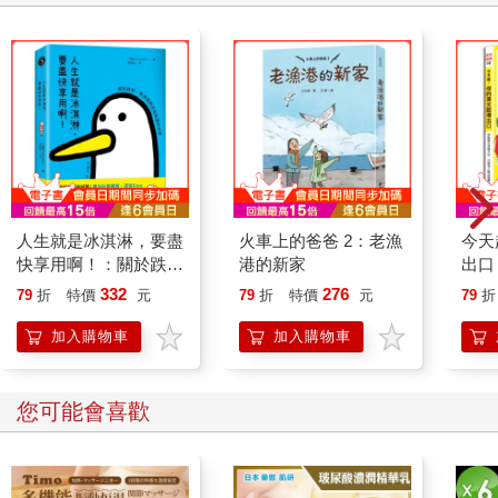
人生就是冰淇淋，要盡
火車上的爸爸 2：老漁
今天
快享用啊！：關於跌
港的新家
出口
倒、焦慮與那些有點累
有不
332
276
79
折
特價
元
79
折
特價
元
79
折
的日常
說真
加入購物車
加入購物車
您可能會喜歡