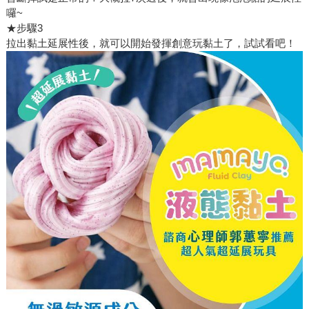
囉~
★步驟3
拉出黏土延展性後，就可以開始發揮創意玩黏土了，試試看吧！