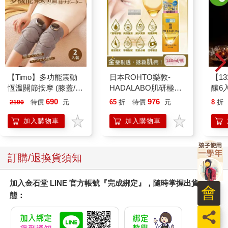
【Timo】多功能震動
日本ROHTO樂敦-
【1
恆溫關節按摩 (膝蓋/
HADALABO肌研極潤
釀6入
肩/手肘通用) 無線充電
金緻7重玻尿酸高效保
690
976
特價
元
65
折
特價
元
8
折
2190
加熱護膝 智能震動護
濕潤澤特濃精華乳液
膝熱敷【雙入組】
140ml/金瓶(Premium
加入購物車
加入購物車
臉部肌膚護理乳霜,素
顏保養乾肌水凝乳)
訂購/退換貨須知
加入金石堂 LINE 官方帳號『完成綁定』，隨時掌握出貨動
會
態：
員