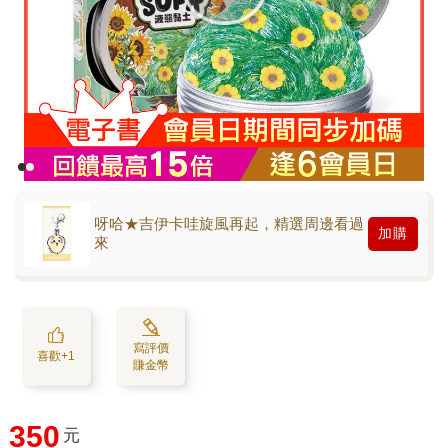
呀哈★吉伊卡哇旋風再起，精選周邊看過
加購
來
寫評價
喜歡+1
賺金幣
350
元