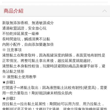
商品介紹
新版無添加香精、無過敏源成分
通過歐盟認證，安全放心玩
不怕乾掉延展度一級棒
長時間遊玩，觸感清爽不沾黏
內附小配件，自由添加樂趣加倍
※ 注意事項
液態黏土在剛拿取時，因為瓶罐深度的關係，表面質地有韌性是
正常情況。將整坨黏土拿出來後，越拉延展度就能越好。
液態黏土本身黏性較強，玩樂時請避開紡織品及橡膠手錶等，避
免沾黏之情形
※ 液態黏土使用教學
★步驟1
打開蓋子⇨將黏土取出：因為液態黏土比較有韌性(硬度高)，需要
用一些力量取出！剛好能訓練末梢指尖肌肉
★步驟2
捏拉黏土⇨拉出黏土延展性：剛開始可以用力捏、用力拉黏土，
會斷掉試是正常的！大概拉7次過後，就會出現像泡泡糖的延展性