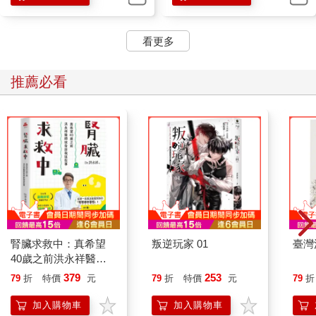
看更多
推薦必看
腎臟求救中：真希望
叛逆玩家 01
臺灣
40歲之前洪永祥醫師
就告訴我這些事
379
253
79
折
特價
元
79
折
特價
元
79
折
加入購物車
加入購物車