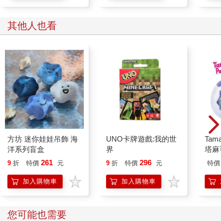
其他人也看
方坊 迷你娃娃吊飾 海
UNO卡牌遊戲:我的世
Tam
洋系列盲盒
界
塔麻
園系
261
296
9
折
特價
元
9
折
特價
元
特價
加入購物車
加入購物車
您可能也需要