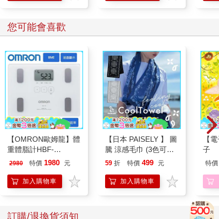
您可能會喜歡
【OMRON歐姆龍】體
【日本 PAISELY 】 圖
【電
重體脂計HBF-
騰 涼感毛巾 (3色可選)
子
212W+送原價2980元
涼感毛巾 涼感巾 冰涼
1980
499
特價
元
59
折
特價
元
特價
2980
電動切菜調理機
巾 日本涼感毛巾 運動
221053
毛巾
加入購物車
加入購物車
訂購/退換貨須知