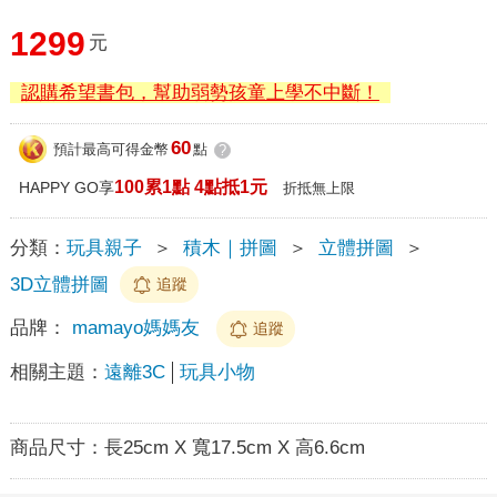
1299
元
認購希望書包，幫助弱勢孩童上學不中斷！
60
預計最高可得金幣
點
?
100累1點 4點抵1元
HAPPY GO享
折抵無上限
分類：
玩具親子
＞
積木｜拼圖
＞
立體拼圖
＞
3D立體拼圖
追蹤
品牌：
mamayo媽媽友
追蹤
相關主題：
遠離3C
玩具小物
商品尺寸：
長25cm X 寬17.5cm X 高6.6cm