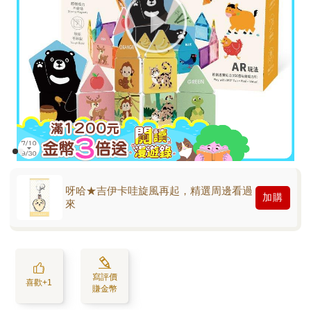
呀哈★吉伊卡哇旋風再起，精選周邊看過
加購
來
寫評價
喜歡+1
賺金幣