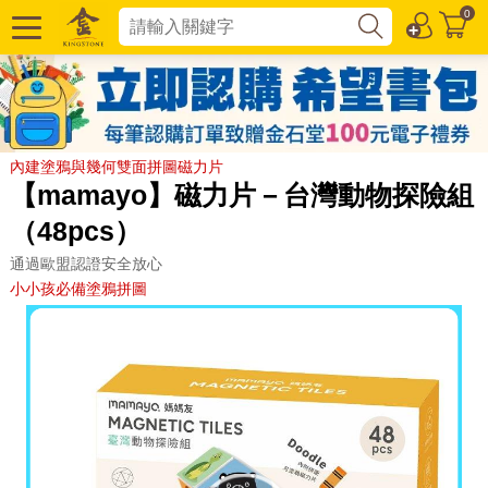
0
內建塗鴉與幾何雙面拼圖磁力片
【mamayo】磁力片－台灣動物探險組
（48pcs）
通過歐盟認證安全放心
小小孩必備塗鴉拼圖