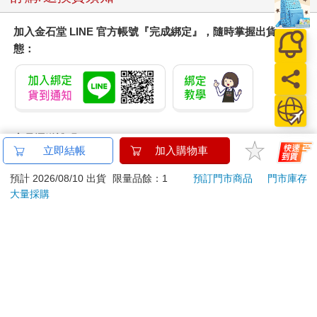
加入金石堂 LINE 官方帳號『完成綁定』，隨時掌握出貨動
態：
商品運送說明：
立即結帳
加入購物車
本公司所提供的產品配送區域範圍目前僅限台灣本島。注
意！收件地址請勿為郵政信箱。
預計 2026/08/10 出貨
限量品餘：1
預訂門市商品
門市庫存
商品將由廠商透過貨運或是郵局寄送。消費者訂購之商品若
大量採購
無法送達，經電話或 E-mail無法聯繫逾三天者，本公司將取
消該筆訂單，並且全額退款。
當廠商出貨後，您會收到E-mail出貨通知，您也可透過【
訂
單查詢
】確認出貨情況。
產品顏色可能會因網頁呈現與拍攝關係產生色差，圖片僅供
參考，商品依實際供貨樣式為準。
如果是大型商品（如：傢俱、床墊、家電、運動器材等）及