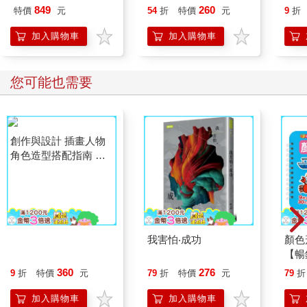
鐵盒與說明書/開放式/
盒 PAPER SHADOW
NBM
849
260
特價
元
54
折
特價
元
9
折
旅行外出/隨身攜帶款/
ART mini
可夢
教具)
Ser
加入購物車
加入購物車
神奇
微型
您可能也需要
創作與設計 插畫人物
我害怕‧成功
顏色
角色造型搭配指南 男
【暢
性篇
360
276
9
折
特價
元
79
折
特價
元
79
折
加入購物車
加入購物車