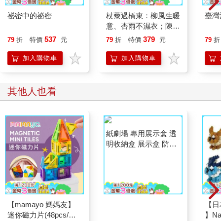
祕密中的祕密
杖藜過橋東：柳風生暖
臺灣
意、杏雨不濕衣；陳亮
恭談以心轉境的適齡漫
537
379
79
折
特價
元
79
折
特價
元
79
折
想
加入購物車
加入購物車
其他人也看
【mamayo 媽媽友】
紙劇場 專用展示盒 透
【日
迷你磁力片(48pcs/附
明收納盒 展示盒 防塵
】Na