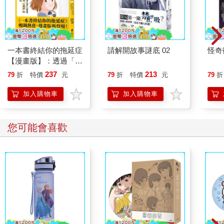
一本書終結你的拖延症
請解開故事謎底 02
怪奇
【漫畫版】：透過「小
行動」打開大腦的行動
237
213
79
折
特價
元
79
折
特價
元
79
折
開關，懶人也能變身
「行動派」的37個科
加入購物車
加入購物車
學方法
您可能會喜歡