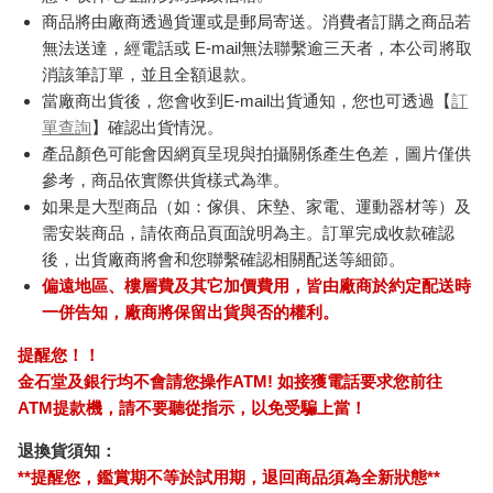
商品將由廠商透過貨運或是郵局寄送。消費者訂購之商品若
無法送達，經電話或 E-mail無法聯繫逾三天者，本公司將取
消該筆訂單，並且全額退款。
當廠商出貨後，您會收到E-mail出貨通知，您也可透過【
訂
單查詢
】確認出貨情況。
產品顏色可能會因網頁呈現與拍攝關係產生色差，圖片僅供
參考，商品依實際供貨樣式為準。
如果是大型商品（如：傢俱、床墊、家電、運動器材等）及
需安裝商品，請依商品頁面說明為主。訂單完成收款確認
後，出貨廠商將會和您聯繫確認相關配送等細節。
偏遠地區、樓層費及其它加價費用，皆由廠商於約定配送時
一併告知，廠商將保留出貨與否的權利。
提醒您！！
金石堂及銀行均不會請您操作ATM! 如接獲電話要求您前往
ATM提款機，請不要聽從指示，以免受騙上當！
退換貨須知：
**提醒您，鑑賞期不等於試用期，退回商品須為全新狀態**