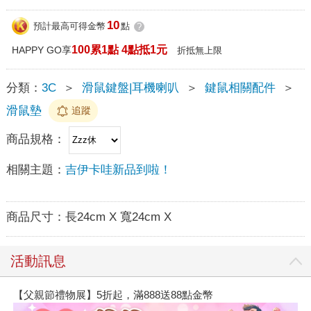
10
預計最高可得金幣
點
?
100累1點 4點抵1元
HAPPY GO享
折抵無上限
分類：
3C
＞
滑鼠鍵盤|耳機喇叭
＞
鍵鼠相關配件
＞
滑鼠墊
追蹤
商品規格：
相關主題：
吉伊卡哇新品到啦！
商品尺寸：
長24cm X 寬24cm X
活動訊息
【父親節禮物展】5折起，滿888送88點金幣