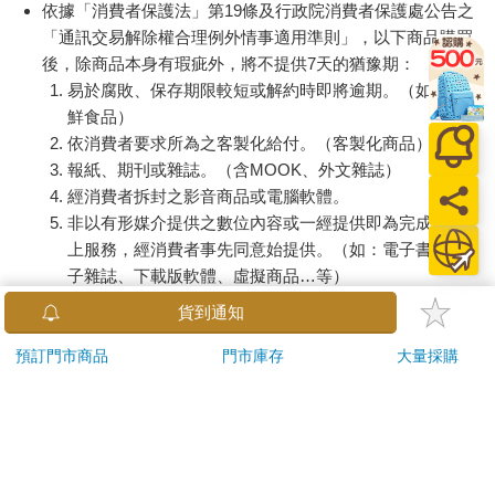
依據「消費者保護法」第19條及行政院消費者保護處公告之
「通訊交易解除權合理例外情事適用準則」，以下商品購買
後，除商品本身有瑕疵外，將不提供7天的猶豫期：
易於腐敗、保存期限較短或解約時即將逾期。（如：生
鮮食品）
依消費者要求所為之客製化給付。（客製化商品）
報紙、期刊或雜誌。（含MOOK、外文雜誌）
經消費者拆封之影音商品或電腦軟體。
非以有形媒介提供之數位內容或一經提供即為完成之線
上服務，經消費者事先同意始提供。（如：電子書、電
子雜誌、下載版軟體、虛擬商品…等）
已拆封之個人衛生用品。（如：內衣褲、刮鬍刀、除毛
貨到通知
刀…等）
若非上列種類商品，均享有到貨7天的猶豫期（含例假
預訂門市商品
門市庫存
大量採購
日）。
辦理退換貨時，商品（組合商品恕無法接受單獨退貨）必須
是您收到商品時的原始狀態（包含商品本體、配件、贈品、
保證書、所有附隨資料文件及原廠內外包裝…等），請勿直
接使用原廠包裝寄送，或於原廠包裝上黏貼紙張或書寫文