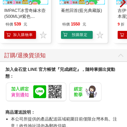
IMPACT冰雪奇緣水壺
驀然回首(藍光典藏版)
吉伊
(500ML)#紫色
本屋
IMDSB01PL
539
1550
特價
元
特價
元
9
折
加入購物車
預購限定
訂購/退換貨須知
加入金石堂 LINE 官方帳號『完成綁定』，隨時掌握出貨動
態：
商品運送說明：
本公司所提供的產品配送區域範圍目前僅限台灣本島。注
意！收件地址請勿為郵政信箱。