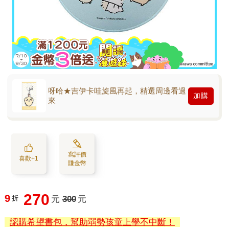
呀哈★吉伊卡哇旋風再起，精選周邊看過
加購
來
寫評價
喜歡+1
賺金幣
270
9
折
元
300
元
認購希望書包，幫助弱勢孩童上學不中斷！