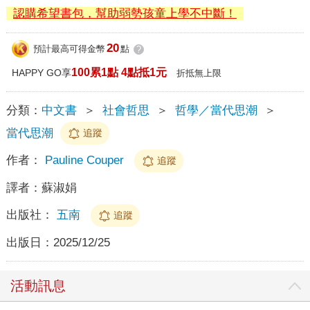
認購希望書包，幫助弱勢孩童上學不中斷！
20
預計最高可得金幣
點
?
100累1點 4點抵1元
HAPPY GO享
折抵無上限
分類：
中文書
＞
社會哲思
＞
哲學／當代思潮
＞
當代思潮
追蹤
作者：
Pauline Couper
追蹤
譯者：
蘇淑娟
出版社：
五南
追蹤
出版日：
2025/12/25
活動訊息