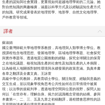
生產的認知與社會實踐，更重視如何超越地理學術的二元論。她
對自然知識的興趣極廣，涵蓋以科學方式及以經驗認知生產方式
的知識。研究成果發表於地理哲學、地形學、自然文化地理學、
戶外教育等領域。
譯者
蘇淑娟
國立臺灣師範大學地理學系教授，具地理與人類學博士學位。教
授課程包含地理思想、發展地理學、區域地理學專題、社會探究
與實作專題等。透過地質公園推動的經驗，探究全球關注的保育
之在地化議題、檢視知識生產的社會性及知識生產的人本侷限，
以為檢視人地關係對韌性環境與永續發展的政策意涵。負責本書
各章之翻譯及全書文責。
王詠萱
高級中學公民教師，具教育碩士學位。關注制度、經驗與意義的
交互生成，並以現象學視角思考公共性如何在日常情境中被展
現；以法學的規範判準，透過地理空間與位置的視野，探問人如
何以「在世存有」理解自身。揭力於認識概念背後的結構。參與
本書第一、二、三、五及九章之初稿翻譯，過程體會思辨性的語
言是開啟讀者通往環境思考的路徑。