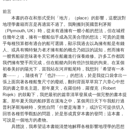
前言
本書的存在和形式受到「地方」（place）的影響，這麼說對
地理學書籍而言是再適當不過了。我剛搬到英國普利茅斯
（Plymouth, UK）時，從未有過擁有一艘小船的想法，但在城裡
住幾年之後，擁有一艘船似乎成為完美合理的想法；可貴的是幾
乎每種預算都有適合的船可選購，顯示我過去以為擁有船是有錢
人、或具有獨特魅力者才擁有船的概念乃錯誤的認知，然而擁有
一艘舊船卻意味著冬天它將在船廠進行保養維修。許多工作都因
我們擁有雙手而完成，但在船艙內則有些許技能的拘束。在某個
初春美好的陽光下，當我站在河岸船尾時，我想到「希望有一本
書⋯⋯ 」，隨後有了「也許⋯⋯ 」的想法，於是我從口袋拿出一
張上面寫著各種船隻尺寸的廢紙，翻到背面草草寫了六章心中想
寫的書之章名主題。那年夏天，在羅伯特．羅傑克（Robert
Rojek）的鼓勵下，我把最初的篇章清單發展成一個完整的書本提
案。那年夏天我的船靜置在溪海之中，某個周日天下午我航行過
普利茅斯海峽時，突然自問「什麼是海灘？」或許它可提供切入
回答各種哲學觀點的問題，於是形成貫穿本書的發問；這本書，
可說是一個地方的產物。
具體說，我希望這本書能清楚地解釋各種影響地理學的思想