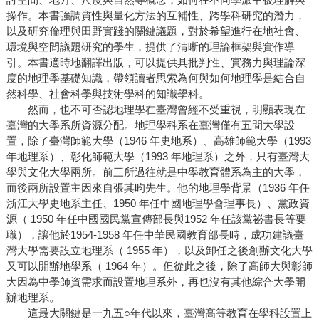
操作。本書強調質性與量化方法的互補性、跨學科研究的潛力，
以及研究倫理與田野實踐的關鍵議題，對於希望進行在地社會、
環境與空間議題研究的學生，提供了清晰的理論框架與實作導
引。本書適時地翻譯出版，可以提供具批判性、實務力與理論深
度的地理學基礎知識，帶領讀者思索為何與如何地理學是結合自
然科學、社會科學與技術學科的知識學科。
然而，也不可否認地理學在臺灣曾經不受重視，明顯表現在
臺灣的大學系所資源分配。地理學科系在臺灣僅有五間大學設
置，除了臺灣師範大學（1946 年史地系）、高雄師範大學（1993
年地理系）、彰化師範大學（1993 年地理系）之外，只有臺灣大
學與文化大學兩所。前三所過往就是中學教育體系為主的大學，
而後兩所設置主因來自張其昀先生。他的地理學背景（1936 年任
浙江大學史地系主任、1950 年任中國地理學會理事長）、黨政資
源（ 1950 年任中國國民黨宣傳部長與1952 年任該黨祕書長等要
職），讓他於1954-1958 年任中華民國教育部長時，成功建議臺
灣大學需要設立地理系（ 1955 年），以及卸任之後創辦文化大學
又可以開辦地學系（ 1964 年）。但從此之後，除了高師大與彰師
大因為中學師資需求而設置地理系外，再也沒有其他綜合大學開
辦地理系。
這最大關鍵是一九五○年代以來，臺灣高等教育在學科設置上