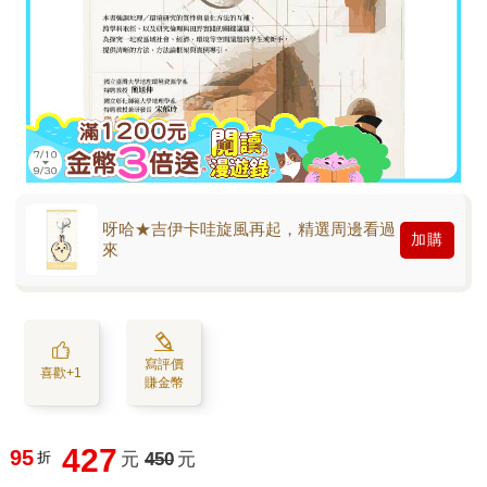
呀哈★吉伊卡哇旋風再起，精選周邊看過
加購
來
寫評價
喜歡+1
賺金幣
427
95
折
元
450
元