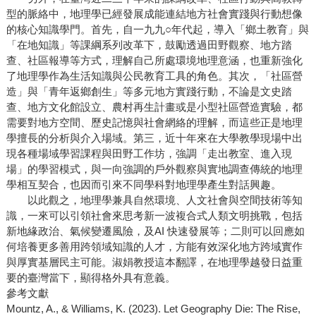
型的脈絡中，地理學已經發展成能連結地方社會實踐與行動想像
的核心知識學門。首先，自一九九○年代起，導入「鄉土教育」與
「在地知識」等課綱系列改革下，鼓勵透過田野觀察、地方踏
查、社區報導等方式，理解自己所處環境地理意涵，也重新強化
了地理學作為生活知識與公民教育工具的角色。其次，「社區營
造」與「青年返鄉創生」等多元地方實踐行動，不論是文史踏
查、地方文化館設立、農村再生計畫或是小型社區營造實驗，都
需要對地方空間、歷史記憶與社會網絡的理解，而這些正是地理
學擅長的分析與介入場域。第三，近十年來在大學教學現場中出
現各種場域學習課程與田野工作坊，強調「走出教室、進入現
場」的學習模式，與一向強調的戶外觀察與實地調查傳統的地理
學相互契合，也因而引來不同學科對地理學產生對話興趣。
以此觀之，地理學兼具自然環境、人文社會與空間技術等知
識，一來可以引領社會來思考新一波複合式人類文明挑戰，包括
新地緣政治、氣候變遷風險，及AI 快速發展等；二則可以回應如
何培養更多善用跨領域知識的人才，方能有效深化地方跨域實作
與厚實基層民主可能。淑娟教授這本翻譯，在地理學越發日益重
要的臺灣當下，顯得格外具有意義。
參考文獻
Mountz, A., & Williams, K. (2023). Let Geography Die: The Rise,