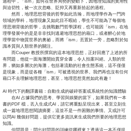
過程中，「ism」如何在世界局勢的變動下，因地理知識的實用性
與迫切性，被一次次忽略、貶抑又再重新拾起的過程。
然而，地理思想背後的哲學如此浩瀚，而地理學作為一門跨
領域的學科，地理現象又如此目不暇給，學生不可能為了每個地
理思潮背後的哲學，去挑戰數門哲學課程，也可能因「ism」在地
理學發展中的是是非非找到逃避地理思想的藉口，或者醉心於地
理學當中物質世界的奧祕，而將「ism」丟置於一旁，忽略對於知
識本質與人類世界的關注。
而Couper 教授所撰寫的這本地理思想，正好回應了上述的所
有問題，他從一面海灘開始貫穿全書，令人拍案叫絕。人類的世
界，猶如多層次的海灘，包括著流動的社會生態系統，這不僅僅
是現象，而是從各種「ism」可被透視的世界。我們再也沒有任何
藉口不去理解地理思想，甚至，地理思想竟然如此有趣！
AI 時代下的翻譯書籍：自動生成的破碎答案或系統性的知識體驗
在AI 占據我們的思考、學習與娛樂的當下，如果我們有一本
書的PDF 檔，丟入生成式AI，請它將重點呈現出來，甚至立刻生
成一篇地理思想閱讀摘要，這並不是一件困難的事情。又或許可
以問AI 幾個好問題，提供它更多資訊來生成我們所要的地理思想
知識。
但問題是：問出好問題的訓練從哪裡來？透過這一本不僅提