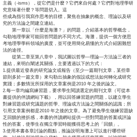
主義（-isms），從它們是什麼？它們來自何處？它們對地理學研
究意味著什麼？等問題切入。這
些成為指引我寫作思考的目標，聚焦在抽象的概念、理論以及研
究的方法論之間建立連結。
第一章以「什麼是海灘？」的問題，介紹基本的哲學概念，
勾勒地理學家可能回答問題的不同方式。海灘，提供一個方便思
考地理學學科領域的廣度，並可使用簡化易懂的方式介紹困難想
法的途徑。
從第二章至第八章中，我試圖以哲學—理論—方法論三者的
連結，來明白闡述其關係，主要透過以下的方式：
1.提供最近發表的研究論文或報告（至少一篇期刊文章，某些章
節則多於一篇文章）來勾勒出抽象的假設或想法如何轉化成研究
實踐；多數情況所採用的文章案例是2010 年之後的論文。
2.每一章均編寫練習題，要求學生閱讀選定的期刊文章（可從本
書提供的伴讀網站下載），用以回答練習題的問題，以建立學生
對練習題或研究議題的哲學、理論或方法論之間關係的認識；所
引用文章案例都是2010 年之後的文章。為了避免學生做練習題缺
乏回饋的挫折感，本書的伴讀網站提供一些對問題的答案或評論
性的答案，使學生在獨立學習時能獲得思考上的「回饋」。
3.使用本書各章討論的觀點，推論說明海灘上可以進行哪些研