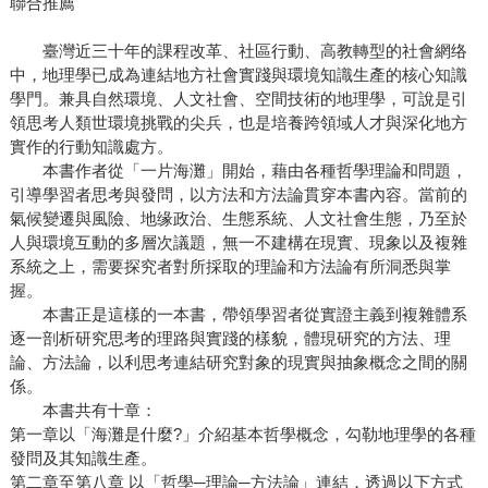
聯合推薦
臺灣近三十年的課程改革、社區行動、高教轉型的社會網络
中，地理學已成為連結地方社會實踐與環境知識生產的核心知識
學門。兼具自然環境、人文社會、空間技術的地理學，可說是引
領思考人類世環境挑戰的尖兵，也是培養跨領域人才與深化地方
實作的行動知識處方。
本書作者從「一片海灘」開始，藉由各種哲學理論和問題，
引導學習者思考與發問，以方法和方法論貫穿本書內容。當前的
氣候變遷與風險、地缘政治、生態系統、人文社會生態，乃至於
人與環境互動的多層次議題，無一不建構在現實、現象以及複雜
系統之上，需要探究者對所採取的理論和方法論有所洞悉與掌
握。
本書正是這樣的一本書，帶領學習者從實證主義到複雜體系
逐一剖析研究思考的理路與實踐的樣貌，體現研究的方法、理
論、方法論，以利思考連結研究對象的現實與抽象概念之間的關
係。
本書共有十章：
第一章以「海灘是什麼?」介紹基本哲學概念，勾勒地理學的各種
發問及其知識生產。
第二章至第八章 以「哲學─理論─方法論」連結，透過以下方式