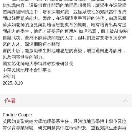
供知識內容，還提供實作問題的地理思想書籍，讓學生在課堂學
習與課後閱讀之中，培養深層知識，並從系統性的知識當中養成
問出好問題的能力。因此，在這翻譯垂手可得的時代，由衷佩服
蘇淑娟老師的遠見與對地理思想教育的期盼。唯有培養出具有提
問能力的學生，他們才能妥善的運用AI 如虎添翼，而非被AI 制約
自廢武功。臺灣不缺解決問題的人才，但我們更需要培養洞察未
來的人才。深深期盼這本翻譯
書的出版，能激勵學生對地理思想的喜愛，增進邏輯思考訓練，
以及洞察世界的能力。
國立彰化師範大學特聘教授兼研發長
中華民國地理學會理事長
宋郁玲
2025. 8.10
作者
Pauline Couper
英國約克聖約翰大學地理學系主任，具河流地形學博士學位及地
質保育專業經驗。研究興趣集中在地理思想，重視知識生產與再