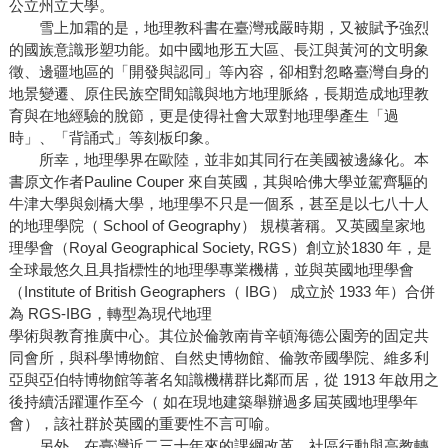
公立州立大學。
雪上加霜的是，地理教科書在臺灣戒嚴時期，又被賦予強烈
的國族意識形塑功能。如中國地形五大區、長江與黃河的文明象
徵、邊疆地區的「開發與認同」等內容，卻相對忽略臺灣自身的
地景變遷、原住民族空間知識與地方地理脈絡，長期造成地理教
育與在地經驗的脫節，更是使得社會大眾對地理學產生「過
時」、「背誦式」等刻板印象。
所幸，地理學界在歐陸，並非如其同行在美國被邊緣化。本
書原文作者Pauline Couper 來自英國，其與哈佛大學並駕齊驅的
牛津大學與劍橋大學，地理學不只是一個系，甚至是以七八十人
的地理學院（ School of Geography） 規模著稱。又英國皇家地
理學會（Royal Geographical Society, RGS）創立於1830 年，是
全球最悠久且具指標性的地理學專業機構，並與英國地理學會
（Institute of British Geographers（ IBG） 成立於 1933 年）合併
為 RGS-IBG，轉型為現代地理
學術與教育推廣中心。其位於倫敦南肯辛頓海德公園旁的固定共
同會所，與科學博物館、自然史博物館、倫敦帝國學院、維多利
亞與亞伯特博物館等著名知識機構群比鄰而居，從 1913 年啟用之
後持續活躍運作至今（ 如在現地建築舉辦過多屆英國地理學年
會），該社群於英國的重要性不言可喻。
另外，在臺灣近二三十年來的課綱改革、社區行動與高教轉