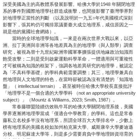
深受美國為主的高教體系發展影響。哈佛大學於1948 年關閉地理
系的事件對國際地理學社群造成衝擊，也間接影響了臺灣學界對
於地理學正當性的判斷 （以及說明於一九五○年代美國模式深刻
影響下，張其昀仍可獨排眾議要臺大成立地理系，咸信原因之一
就是他的黨國社會網絡）。
當時的全球地理學知識，一來是在兩次世界大戰以來，以亞
洲、拉丁美洲與非洲等各地差異為主的地理學（與人類學）調查
研究，被視為替十九世紀歐洲帝國軍事擴張提供地緣政治知識而
飽受攻擊；二則是受到啟蒙運動科學革命，一體適用與可重複性
才可被稱為知識的框架下，強調各地差異研究的地理學，被認定
為「不具科學基礎」的學科典範需要調整；其三，地理學兼具自
然地理與人文地理的特色，在當時卻被認為沒有清楚的「知識地
盤」（ intellectual terrain），甚至被時任哈佛大學校長直接批評
「地理學不是一個合適的大學學科 （not an appropriate university
subject）」（Mountz & Williams, 2023; Smith, 1987）。
常春藤聯盟陸續仿效執牛耳的哈佛大學關閉地理系後，美國
學界逐漸將地理學當成「僅適合中學教育」的學科。這也是常春
藤私立名校多半沒有地理系，所謂全球百大大學排名中，少數上
榜有地理系的美國名校如加州柏克萊大學、威斯康辛大學麥迪遜
分校、明尼蘇達大學等，則是多少需要肩負中學地理師資培育的