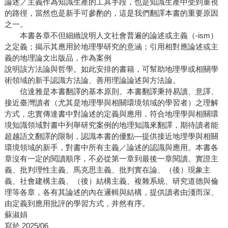
論述／主義作為知識生產的工具手段，也是知識生產中受到重視
的路徑，當然也是新手可參酌的，這是我們翻譯本書的重要原因
之一。
本書各章不但細緻說明人文社會普遍的論述或主義（-ism）
之定義；揭示其應用於地理學研究的意涵；引用相對應論述或主
義的地理論文出版品，作為案例
說明該方法論與哲學。如此安排的書籍，可幫助地理學或相關學
術領域的新手認識方法論、善用理論論述與方法論。
信達雅是本書翻譯的基本原則。本書翻譯秉持易讀、意譯、
接近臺灣讀者（尤其是地理學與相關環境領域的學習者）之理解
方式，忠實傳達書中對論述的定義與應用，符合地理學與相關環
境知識領域對書中列舉研究案例的地理知識來翻譯，期待讀者能
超越語文翻譯的限制，認識本書的優點—提供接近地理學與相關
環境領域的新手，對書中所有主義／論述的認識與應用。本書各
章沒有一定的閱讀順序，不必從第一章到最後一章閱讀。實證主
義、批判理性主義、馬克思主義、批判實在論、（後）現象主
義、社會建構主義、（後）結構主義、複雜系統、研究道德與倫
理等各章，各有其論述的內在邏輯與結構，提供讀者由淺而深、
由定義到應用批評的學習方式，井然有序。
蘇淑娟
寫於 2025/06