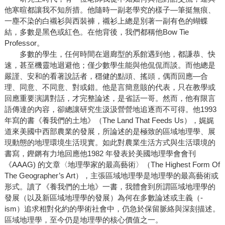
他寒暄都讓我不知所措。他隨時一副老學究的樣子—筆挺無痕、
一塵不染的白襯衫與西裝褲，襯衫上總是別著一副有色的蝴蝶
結，多數是黑色或紅色。在他背後，我們都稱他Bow Tie
Professor。
多數的學生，任何時間在迴廊型的系館遇到他，都謙恭、快
速，甚至機靈地迴避他；僅少數學生能與他侃侃而談。而他總是
嚴謹、安和的看著說話者，穩健的點頭、搖頭，偶而回應—合
理、同意、不同意、對或錯。他是言簡意賅的代表，只在教學或
回應重要演講對話，才完整論述，是省話一哥。然而，他有限言
語傳達的內容，卻總讓研究生汲汲營營地追逐而不可得。他1993
年寫的書《養我們的土地》（The Land That Feeds Us），娓娓
道來美國中西部農業的發展，所論述的是極致的區域地理學、展
現動態的地理環境生活現實。如此對農業生活方式與生活環境的
書寫，鏗鏘有力地回應他1982 年發表於美國地理學會會刊
《AAAG) 的文章〈地理學家的最高藝術〉（The Highest Form Of
The Geographer’s Art），主張區域地理學是地理學的最高藝術或
形式。讀了《養我們的土地》一書，我體會到所謂區域地理學的
發展（以及新區域地理學的發展）為何在多數論述或主義（-
ism）追求相對化約的學術社會中，仍急於保留脈絡與深刻描述。
區域地理學，至今仍是地理學的核心價值之一。