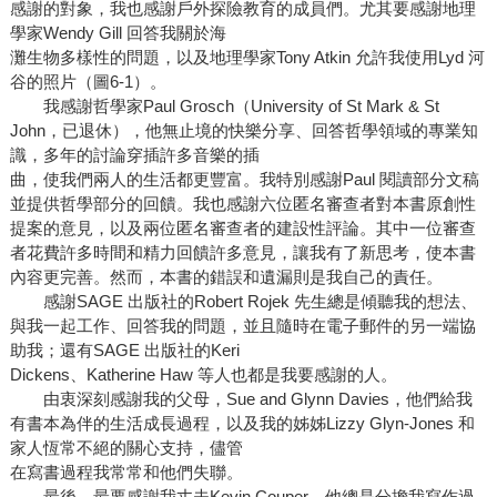
感謝的對象，我也感謝戶外探險教育的成員們。尤其要感謝地理
學家Wendy Gill 回答我關於海
灘生物多樣性的問題，以及地理學家Tony Atkin 允許我使用Lyd 河
谷的照片（圖6-1）。
我感謝哲學家Paul Grosch（University of St Mark & St
John，已退休），他無止境的快樂分享、回答哲學領域的專業知
識，多年的討論穿插許多音樂的插
曲，使我們兩人的生活都更豐富。我特別感謝Paul 閱讀部分文稿
並提供哲學部分的回饋。我也感謝六位匿名審查者對本書原創性
提案的意見，以及兩位匿名審查者的建設性評論。其中一位審查
者花費許多時間和精力回饋許多意見，讓我有了新思考，使本書
內容更完善。然而，本書的錯誤和遺漏則是我自己的責任。
感謝SAGE 出版社的Robert Rojek 先生總是傾聽我的想法、
與我一起工作、回答我的問題，並且隨時在電子郵件的另一端協
助我；還有SAGE 出版社的Keri
Dickens、Katherine Haw 等人也都是我要感謝的人。
由衷深刻感謝我的父母，Sue and Glynn Davies，他們給我
有書本為伴的生活成長過程，以及我的姊姊Lizzy Glyn-Jones 和
家人恆常不絕的關心支持，儘管
在寫書過程我常常和他們失聯。
最後，最要感謝我丈夫Kevin Couper，他總是分擔我寫作過