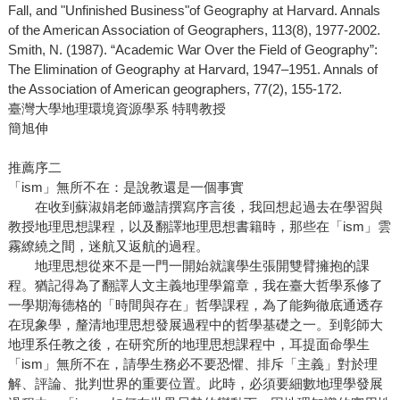
Fall, and "Unfinished Business"of Geography at Harvard. Annals
of the American Association of Geographers, 113(8), 1977-2002.
Smith, N. (1987). “Academic War Over the Field of Geography”:
The Elimination of Geography at Harvard, 1947–1951. Annals of
the Association of American geographers, 77(2), 155-172.
臺灣大學地理環境資源學系 特聘教授
簡旭伸
推薦序二
「ism」無所不在：是說教還是一個事實
在收到蘇淑娟老師邀請撰寫序言後，我回想起過去在學習與
教授地理思想課程，以及翻譯地理思想書籍時，那些在「ism」雲
霧繚繞之間，迷航又返航的過程。
地理思想從來不是一門一開始就讓學生張開雙臂擁抱的課
程。猶記得為了翻譯人文主義地理學篇章，我在臺大哲學系修了
一學期海德格的「時間與存在」哲學課程，為了能夠徹底通透存
在現象學，釐清地理思想發展過程中的哲學基礎之一。到彰師大
地理系任教之後，在研究所的地理思想課程中，耳提面命學生
「ism」無所不在，請學生務必不要恐懼、排斥「主義」對於理
解、評論、批判世界的重要位置。此時，必須要細數地理學發展