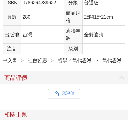
ISBN
9786264239622
分級
普通級
商品規
頁數
280
25開15*21cm
格
適讀年
出版地
台灣
全齡適讀
齡
注音
級別
中文書
＞
社會哲思
＞
哲學／當代思潮
＞
當代思潮
商品評價
寫評價
相關主題