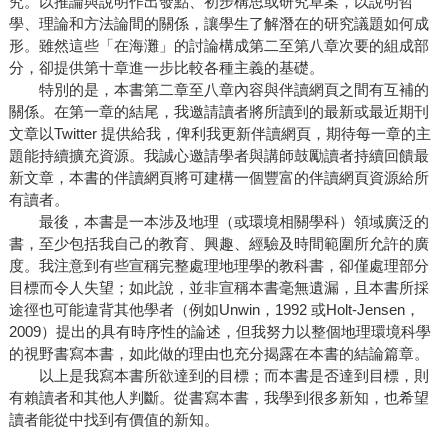
究。以推論與說明作出發點、初步構思或研究草案，以說明哲
學、理論和方法論間的關係，讓學生了解潛在的研究議題如何成
形。雖然這些「在海灘」的討論構成第二至第八章次要的組成部
分，卻提供第十章進一步比較各種主義的基礎。
特別的是，本書第二章至八章內容與伴讀網頁之間有互補的
關係。在第一章的結尾，我邀請讀者將所讀到的最新或最近期刊
文章以Twitter 提供給我，俾利我更新伴讀網頁，期待每一章的主
題能持續擴充資源。我誠心邀請學者與講師鼓勵讀者持續回饋最
新文章，本書的伴讀網頁將可建構一個豐富的伴讀網頁資源給所
有讀者。
最後，本書是一本涉及地理（或環境相關學科）領域廣泛的
書，至少包括我自己的教育、興趣、經驗及時間範圍所允許的廣
度。我注意到有些宣稱完整處理地理學的教科書，卻僅處理部分
目標而令人失望；如此說，並非宣稱本書毫無遺漏，且本書所採
途徑也可能違背其他學者（例如Unwin，1992 或Holt-Jensen，
2009）提出的具有時序性的論述，但我努力以整個地理環境科學
的視野書寫本書，如此做的理由也充分揭露在本書的結論篇章。
以上是我寫本書所欲達到的目標；而本書是否達到目標，則
有賴讀者和其他人判斷。從書寫本書，我學到很多新知，也希望
讀者能從中找到有價值的新知。