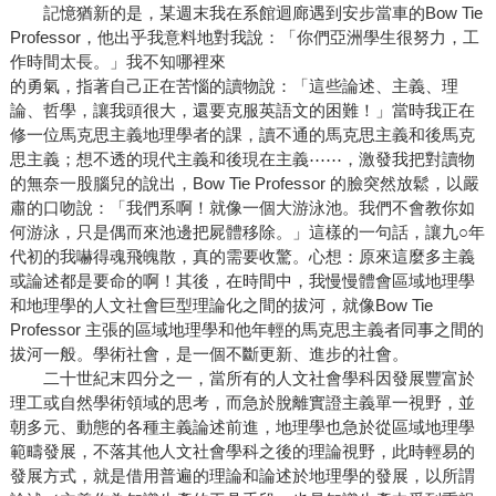
記憶猶新的是，某週末我在系館迴廊遇到安步當車的Bow Tie
Professor，他出乎我意料地對我說：「你們亞洲學生很努力，工
作時間太長。」我不知哪裡來
的勇氣，指著自己正在苦惱的讀物說：「這些論述、主義、理
論、哲學，讓我頭很大，還要克服英語文的困難！」當時我正在
修一位馬克思主義地理學者的課，讀不通的馬克思主義和後馬克
思主義；想不透的現代主義和後現在主義⋯⋯，激發我把對讀物
的無奈一股腦兒的說出，Bow Tie Professor 的臉突然放鬆，以嚴
肅的口吻說：「我們系啊！就像一個大游泳池。我們不會教你如
何游泳，只是偶而來池邊把屍體移除。」這樣的一句話，讓九○年
代初的我嚇得魂飛魄散，真的需要收驚。心想：原來這麼多主義
或論述都是要命的啊！其後，在時間中，我慢慢體會區域地理學
和地理學的人文社會巨型理論化之間的拔河，就像Bow Tie
Professor 主張的區域地理學和他年輕的馬克思主義者同事之間的
拔河一般。學術社會，是一個不斷更新、進步的社會。
二十世紀末四分之一，當所有的人文社會學科因發展豐富於
理工或自然學術領域的思考，而急於脫離實證主義單一視野，並
朝多元、動態的各種主義論述前進，地理學也急於從區域地理學
範疇發展，不落其他人文社會學科之後的理論視野，此時輕易的
發展方式，就是借用普遍的理論和論述於地理學的發展，以所謂