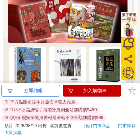
立即結帳
加入購物車
※ 下方點圖前往本月金石堂強力推薦
推薦必看
※ FUNY冰晶渦輪手持製冷風扇全站加購價$490
※ Q版企鵝安全隨身警報器全站不限金額加購價$99
預計 2026/08/19 出貨
購買後進貨
預訂門市商品
門市庫存
大量採購