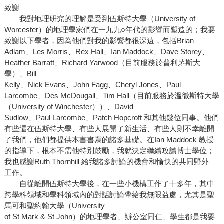
致謝
我對地理研究的理解是受到伍斯特大學（University of
Worcester）的地理學家們在一九九○年代的影響而塑造的；我要
致謝以下學者，因為他們對我的影響都很深遠，包括Brian
Adlam、Les Morris、Rex Hall、Ian Maddock、Dave Storey、
Heather Barratt、Richard Yarwood（目前服務於普利茅斯大
學）、Bill
Kelly、Nick Evans、John Fagg、Cheryl Jones、Paul
Larcombe、Des McDougall、Tim Hall（目前服務於溫徹斯特大學
（University of Winchester））、David
Sudlow、Paul Larcombe、Patch Hopcroft 和其他幾位同事。他們
有些還在伍斯特大學、有些人展開了新生活、有些人則不幸離開
了我們，他們都提供本書書寫的諸多基礎。在Ian Maddock 教授
的指導下，根本不需他特別鼓勵，我就決定繼續攻讀博士學位；
我也感謝Ruth Thornhill 給我諸多討論的機會和愉快的共同野外
工作。
自從離開伍斯特大學後，在一些小機構工作了十多年，其中
跨學科領域和學科領域內的對話討論帶給我無限益處，尤其是聖
馬可和聖約翰大學（University
of St Mark & St John）的地理學者、辦公室同仁、學生都是我要