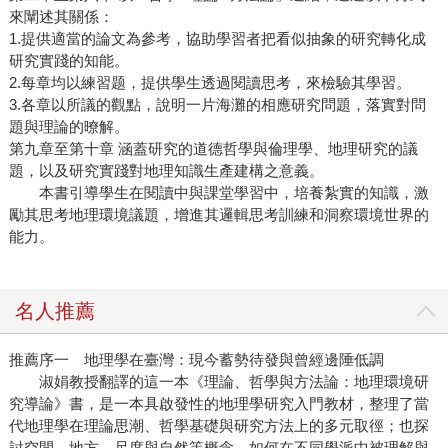
來闡述其關係：
1.提供適當的論文為參考，協助學習者把看似抽象的研究轉化成
研究實踐的知能。
2.每章均以練習题，提供學生透過閱讀思考，來檢驗其學習。
3.各章以所議的觀點，說明一片海灘的相應研究問題，落實對問
題與理論的暸解。
第九章至第十章 涵蓋研究的道德哲學與倫理學、地理研究的議
題，以及研究實踐對地理知識生產建構之意義。
本書引導學生在閱讀中與課堂學習中，培養紮實的知識，激
勵其思考地理環境議題，增進其邏輯思考訓練和洞察環境世界的
能力。
名人推薦
推薦序一 地理學在臺灣：現今蓄勢待發與曾經邊陲低調
淑娟教授翻譯的這一本《理論、哲學與方法論：地理環境研
究導論》書，是一本具啟發性的地理學研究入門教材，整理了當
代地理學在理論思潮、哲學基礎與研究方法上的多元取徑；也探
討空間、地方、尺度與自然等概念，如何在不同學派中被理解與