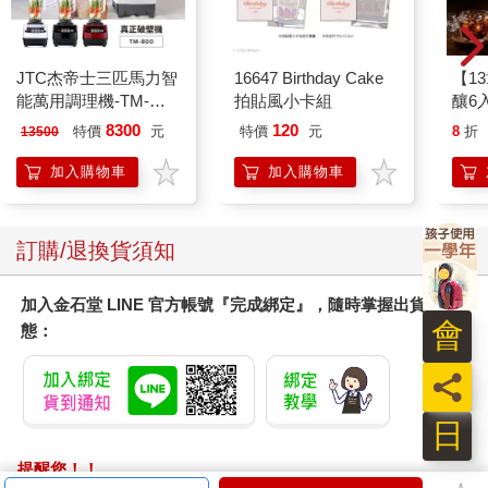
我們以企業的角度進行分析之後判斷，無論如何，零排放汽車都
會是未來的趨勢之一。究竟是什麼時候以及到什麼程度都還有討
論的空間，但是絕對沒有人可以有把握地說，汽車產業的遠大願
景之中沒有零排放運輸的容身之處。因此，從以上種種推導出來
JTC杰帝士三匹馬力智
16647 Birthday Cake
【1
的結論，顯然就是如果我們有相關的技術，也能生產出效能良好
能萬用調理機-TM-
拍貼風小卡組
釀6入
的平價車款，那麼，我們就必須推出產品。在未來十年內，電動
800-黑-公司貨(真正破
8300
120
特價
元
特價
元
8
折
13500
車的市占率會達到一成。
壁機/高敏敏推薦)
加入購物車
加入購物車
接著，戈恩審視自己的思維和動機：
因為到了關鍵的時間點，當必要的技術就位，你在進行充分的分
析之後，瞭解到自己有必要往這個方向前進，就必須要有人開口
訂購/退換貨須知
說：「好吧，我們得硬著頭皮做，我們要往前進。」在每一種科
技領域，都必須要有人跨出第一步。我們就是在跨出第一步，而
加入金石堂 LINE 官方帳號『完成綁定』，隨時掌握出貨動
且引以為傲，因為我們深信這絕對會帶來不少益處。
會
態：
Nissan Leaf在二〇一一年獲選為世界年度風雲車（World Car of
the Year），到了二〇二〇年更成為將近十年來全球最暢銷的電動
員
車。戈恩大膽預測的一成市占率則是早在二〇一八年就在某個國
家成真：挪威有四成五的新車都是電動車。
日
是什麼讓戈恩有信心像這樣賭上整間公司的未來？他決定將公司
二〇〇七年的五十億美元研究預算，半數都投入電動車的開發──
提醒您！！
就算無視全球各地專家的警告也在所不惜。這股自信究竟從何而