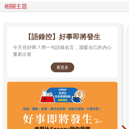
一九六一年五月二十五日，美國總統約翰．甘迺迪（John F.
相關主題
Kennedy）向特別舉行的美國國會聯席會議宣佈，美國要在十年
之內讓人類登上月球。甘迺迪並不知道達成這項目標的方法──在
他發表演說的當下，火箭、所需的技術和知識都還不存在。即便
如此，當時蘇聯在太空旅行領域有突出的表現，因此激勵了甘迺
迪展望構想中的未來成就，並且展現出可以實現目標的信心。這
【語錄控】好事即將發生
樣的成就也真的實現了──就在一九六九年七月二十日。
今天你好嗎？用一句語錄名言，溫暖自己的內心
這項成就並不是因為單一個人的信心而實現，甘迺迪所激發和展
現的其實是整個國家對於共同目標的信念。因此，我在本書中探
重新出發
討的不只是個人層面，抱持信心或缺乏信心都可以是集體的心理
狀態。我們會在新聞快報中聽到「消費者信心」、「市場信
看更多
心」、「企業信心」、甚至是「國民信心」等用詞，那麼個人的
信心和這些更宏觀的經濟與政治概念又有何關聯？
經濟和政治可能會深深影響到數百萬名個人的自信，而且反之亦
然。舉例來說，研究顯示，成長過程中經歷經濟衰退的十八歲至
二十五歲年輕人，比較不相信單靠個人努力就可以成功。
二〇二〇年因為Covid-19疫情而引起的經濟動盪在在證明了這一
點；在一份針對兩千名十六歲至二十五歲年輕人的英國研究中，
四成一的研究對象表示自己的未來目標似乎「難以企及」，三成
八目前覺得自己「永遠不會有成功的人生」。