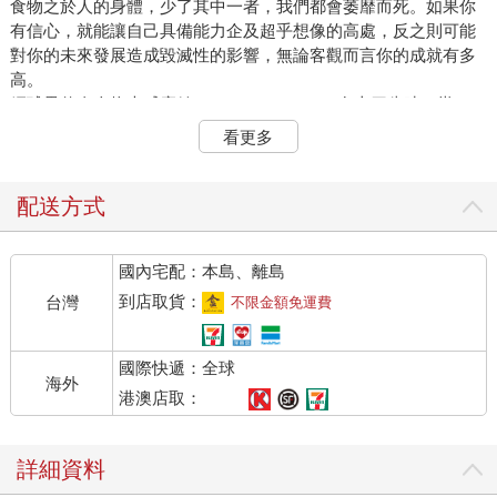
食物之於人的身體，少了其中一者，我們都會萎靡而死。如果你
有信心，就能讓自己具備能力企及超乎想像的高處，反之則可能
對你的未來發展造成毀滅性的影響，無論客觀而言你的成就有多
高。
網球界傳奇人物大威廉絲（Venus Williams）在十四歲時，當
ABC新聞台問她是否有信心在下一場可能會相當膠著的比賽中擊
看更多
敗對手，她的回答是：「我很有信心。」記者略顯驚訝地追問：
「為什麼你可以回答得這麼自然？」「因為我相信自己很有信
心。」這位未來的球后用理所當然的口氣說道。
配送方式
將近二十五年後，二〇一八年大威廉絲接受《紐約時報》（New
York Times）採訪時表示：「我覺得自己之所以有這樣的成就，
國內宅配：本島、離島
是因為我相信自己，而且我發現這種信心是從學習和培養而來。
其實，我每天都會鍛鍊我的自信心，就像去健身房或在球場上訓
到店取貨：
台灣
不限金額免運費
練一樣。」本書會從科學和精神科學的角度探討信心究竟是能夠
後天習得的技能，或必定是與生俱來的天賦。
國際快遞：全球
樂觀、希望和自尊都是很容易和信心混為一談的概念，不過我會
海外
在後文說明，這些概念和信心有一項根本上的差異：信心可以驅
港澳店取：
使行動。你可以是樂觀的人，滿懷所有問題到最後都會迎刃而解
的希望，但卻從不相信自己有能力影響結果，或者更明確地說，
詳細資料
那份樂觀完全沒有建立在現實的基礎之上。你也可以有很高的自
尊心，自我感覺良好，卻沒有自信能達成特定的目標。