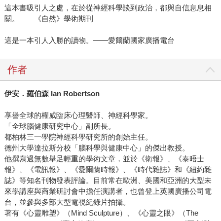
這本書吸引人之處，在於從神經科學談到政治，都與自信息息相
關。——《自然》學術期刊
這是一本引人入勝的讀物。——愛爾蘭國家廣播電台
作者
伊安．羅伯森 Ian Robertson
享譽全球的權威臨床心理醫師、神經科學家。
「全球腦健康研究中心」副所長。
都柏林三一學院神經科學研究所的創始主任。
德州大學達拉斯分校「腦科學與健康中心」的傑出教授。
他撰寫過無數舉足輕重的學術文章，並於《衛報》、《泰晤士
報》、《電訊報》、《愛爾蘭時報》、《時代雜誌》和《紐約雜
誌》等知名刊物發表評論。目前常在歐洲、美國和亞洲的大型未
來學講座與商業研討會中擔任演講者，也曾登上英國廣播公司電
台，並參與多部大型電視紀錄片拍攝。
著有《心靈雕塑》（Mind Sculpture）、《心靈之眼》（The