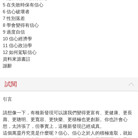
5 在失敗時保有信心
6 信心破壞者
7 性別落差
8 學會變得有信心
9 過度自信
10 信心經濟學
11 信心政治學
12 如何駕馭信心
資料來源書註
謝辭
試閱
引言
請想像一下，有種新發現可以讓我們變得更富有、更健康、更長
壽、更聰明、更寬容、更快樂、更積極也更創新。你也許會心
想，太誇張了，但事實上，這種新發現已經成真。
這個萬靈丹究竟是什麼呢？信心。信心之於人的積極進取，就如