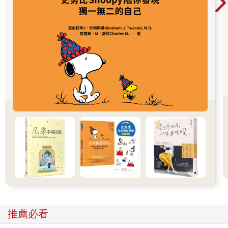
將近半個世代的信心程度大幅滑落，將會撼動英國和其他國家數
十年的社會、經濟和政治結構。在經濟繁榮時期，年輕人比較容
易有追求和達成目標的信心。然而，個人的信心對於國家發展的
影響實在太過巨大，歷經過年輕人口信心大崩盤的國家會更難重
返經濟繁榮的狀態。
信心之所以如此重要的另一個原因，就是有自信的人會活得更
久、更快樂也更健康。例如有多項研究顯示，如果伴侶對於你的
身體狀況有信心，你在歷經心臟衰竭之後會活得更久。此外，信
心有傳染性；家族、社群和整個國家的興衰，都有可能取決於滿
懷信心或喪失信心的蔓延程度。美國「鏽帶」（Rust Belt）社群
從一九八〇年代開始逐漸式微，不只是因為產業沒落，也因為信
心低落有如病毒般四處傳染，逐漸侵蝕當地人的士氣，有雄心壯
志想解決問題的人也因此轉身離開。一如個人層面的信心，集體
信心也可以經由學習獲得，我們會在本書後半部談到這個主題。
研究證實這種傳染性也會透過家庭、運動、商業、社區和整個國
家蔓延，而在信心消長的同時，人的大腦和其他身體部位的生理
狀況都會出現明顯的變化。舉例來說，只要你有信心能夠面對害
怕的事物，就可以有效刺激免疫系統，儘管你還是有恐懼感。因
為有信心，你正視自身焦慮的可能性會大幅提升。反之亦然：如
推薦必看
果你對於自己面對恐懼的能力沒有信心，成功化解恐懼的機率就
會降低。