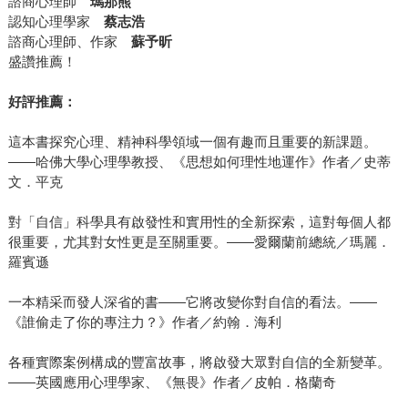
諮商心理師
瑪那熊
認知心理學家
蔡志浩
諮商心理師、作家
蘇予昕
盛讚推薦！
好評推薦：
這本書探究心理、精神科學領域一個有趣而且重要的新課題。
——哈佛大學心理學教授、《思想如何理性地運作》作者／史蒂
文．平克
對「自信」科學具有啟發性和實用性的全新探索，這對每個人都
很重要，尤其對女性更是至關重要。——愛爾蘭前總統／瑪麗．
羅賓遜
一本精采而發人深省的書——它將改變你對自信的看法。——
《誰偷走了你的專注力？》作者／約翰．海利
各種實際案例構成的豐富故事，將啟發大眾對自信的全新變革。
——英國應用心理學家、《無畏》作者／皮帕．格蘭奇