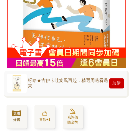
呀哈★吉伊卡哇旋風再起，精選周邊看過
加購
來
寫評價
好書
喜歡+1
賺金幣