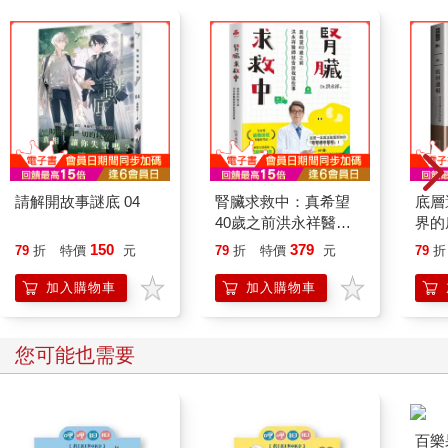
那麼所謂的「信心」究竟是什麼？我們都以為自己知道信心的樣
貌，但唯有透過深入探討近幾十年來的傑出科學研究，我們才能
真正理解這個概念。信心會以什麼形式顯現在我們的心理、大
腦、甚至是身體狀態？信心是從何而來，又是如何傳播？ 信心是
普世皆然的狀態，還是會因為文化、性別或階級而有不同的顯現
形式？會有信心過剩的情況嗎，這種情況會造成什麼後果？相對
的，如果缺乏信心，有辦法學習變得更有信心嗎？還有最重要的
問題：不論是在個人、家庭、社群、企業和整個國家的層面，我
們要如何在重新理解信心之後，運用這項知識造福全世界？
請解開故事謎底 04
腎臟求救中：真希望
底層
第一章
40歲之前洪永祥醫師
界的
信心是什麼？
就告訴我這些事
150
379
79
折
特價
元
79
折
特價
元
79
折
二〇一八年十一月十九日下午四點三十五分，識別碼為N155AN
加入購物車
加入購物車
的私人灣流（Gulfstream）噴射機在東京羽田機場降落，這款速
度最快且最長程的商務噴射機在輪胎接觸跑道時發出刺耳的聲
響，遠方略顯蒼白的冬日太陽漸漸滑落東京偌大的地平線之下。
您可能也需要
登機梯展開的同時，機上唯一的乘客將視線從平板電腦移開，心
不在焉地抬起頭，並透過橢圓形窗戶向外望。一看到白色廂型車
停靠在飛機旁，一陣驚慌感竄過他的全身。他看著一大批穿著深
色西裝的東京地方檢察廳人馬，衝上階梯將他逮捕。
百樂果