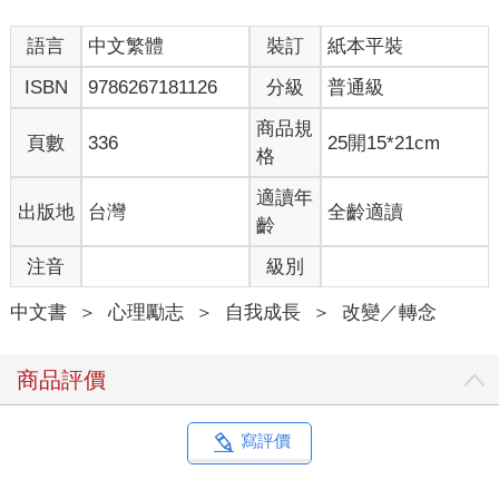
未來充滿不確定性，而信心是一種面對未來的心態，因為預期會
語言
中文繁體
裝訂
紙本平裝
成功而排除了未來的不確定性。自信指的是經過計算後篤定自己
多半會獲勝，而這份篤定是源於過去的表現。信心之所以可以創
ISBN
9786267181126
分級
普通級
造未來，是因為行動奠定了基礎。而且就如大威廉絲所說的，信
心可以經由學習獲得。
商品規
頁數
336
25開15*21cm
信心的組成分為兩個部份：第一部份是你篤定自己可以做到某件
格
事，也就是所謂的「可以做到」（can do）元素；第二部份則是
認為自己做到某件事之後世界會稍有改變的信念，也就是所謂的
適讀年
出版地
台灣
全齡適讀
「可以實現」（can happen）元素。
齡
也許你確信自己可以做更多運動（可以做到），但卻懷疑這是否
注音
級別
能真的幫助你減重（無法實現）。或者，也許你認同如果人人都
降低化石燃料用量就可以減緩全球暖化（可以實現），卻不認為
中文書
＞
心理勵志
＞
自我成長
＞
改變／轉念
自己有辦法減少使用量（無法做到）。如果要讓信心發揮百分之
百的強大作用，就需要徹底結合內心世界「可以做到」以及外在
世界「可以實現」這兩大信念。
商品評價
因此，實現可能性的關鍵就在於信心。信心是通往未來的橋樑，
是人類獨有的能力，可以設想出尚未存在的事物，並且以此為目
標努力。數千年以來，信心驅動著全體人類進步，從醫學技術突
寫評價
破讓人類壽命得以延長，到美國太空總署（NASA）將航海家一
號（Voyager 1）送上銀河系都是如此。