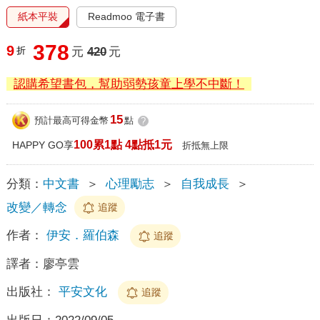
紙本平裝
Readmoo 電子書
378
9
折
元
420
元
認購希望書包，幫助弱勢孩童上學不中斷！
15
預計最高可得金幣
點
?
100累1點 4點抵1元
HAPPY GO享
折抵無上限
分類：
中文書
＞
心理勵志
＞
自我成長
＞
改變／轉念
追蹤
作者：
伊安．羅伯森
追蹤
譯者：
廖亭雲
出版社：
平安文化
追蹤