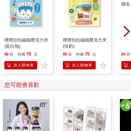
卡洛斯．戈恩（Carlos Ghosn）是首位非日裔的日本車廠會長，
聯名
也是促成雷諾（Renault）、日產（Nissan）和三菱
（Mitsubishi）史無前例跨國結盟的推手，為這三家陷入困境的企
業帶來了始料未及的轉機。戈恩在一九九九年接任日產的營運長
時，公司的負債為二百二十九億美元，而八年後，在他擔任日產
執行長執行長的第三年，公司有七十億的獲利。
哩哩扣扣磁鐵壓克力夾
哩哩扣扣磁鐵壓克力夾
戈恩徹底改造企業和文化規則的方法，就是先出手相救，再把三
(藍白拖)
(珍奶)
間位於地球兩端的大型企業合而為一。後來，他更成為倡導個人
75
75
運輸革新的領頭羊，推出全球銷量數一數二的電動車：Nissan
88
折
特價
元
88
折
特價
元
84
折
Leaf。
加入購物車
加入購物車
二〇〇四年，科技巨頭Intel的傳奇執行長安迪．葛洛夫（Andy
Grove）對戈恩說，傳統車廠未必有生產電動車的能力。接著到
了二〇一一年，在引起廣大迴響的紀錄片《電動車的複仇》
您可能會喜歡
（Revenge of the Electric Car）中，《華爾街日報》（Wall Street
Journal）專欄作家丹．尼爾（Dan Neil）則是向戈恩說了這番
話：「你全力發展電動車和Leaf，等於是拿自己的職業生涯和日
產的未來打賭。」
儘管如此，戈恩仍懷抱著願景繼續向前，他選擇聆聽另一種聲
音，也就是自己的聲音，或者更明確地說，他聆聽的是信心的聲
音。他義無反顧的原因如下：