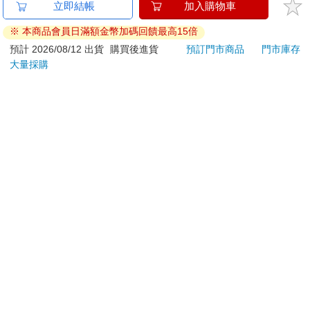
金石堂及銀行均不會請您操作ATM! 如接獲電話要求您前往
立即結帳
加入購物車
來？
ATM提款機，請不要聽從指示，以免受騙上當！
遭到逮捕一週後，不知所措的卡洛斯．戈恩身在東京拘置所，盯
※ 本商品會員日滿額金幣加碼回饋最高15倍
著四．八平方空尺牢房門上的單閂小窗。這座位在市中心的監獄
退換貨須知：
預計 2026/08/12 出貨
購買後進貨
預訂門市商品
門市庫存
收容了三千名犯人，還在最近裝設了絞架，一九九五年東京地鐵
大量採購
**提醒您，鑑賞期不等於試用期，退回商品須為全新狀態**
沙林毒氣事件的主謀麻原彰晃就是在這裡被處以絞刑。
依據「消費者保護法」第19條及行政院消費者保護處公告之
戈恩每天有三十分鐘的運動時間，以及幾乎一模一樣的清淡三
「通訊交易解除權合理例外情事適用準則」，以下商品購買
餐。在冬季，多數的日本公共建築如學校都沒有暖氣可用，而東
後，除商品本身有瑕疵外，將不提供7天的猶豫期：
京拘置所也不例外。戈恩只能忍受寒冷，還被禁止在白天睡覺。
易於腐敗、保存期限較短或解約時即將逾期。（如：生
這位全球最知名、最成功的企業高層人物怎麼會落得如此下場？
如果說這樣的後果有啟示，我們可以對信心有什麼更進一步的認
鮮食品）
識──不只是信心的正面影響，還有負面影響？
依消費者要求所為之客製化給付。（客製化商品）
報紙、期刊或雜誌。（含MOOK、外文雜誌）
娜迪雅．穆拉德（Nadia Murad）十九歲那一年，在二〇一四年八
經消費者拆封之影音商品或電腦軟體。
月十五日，從一陣不祥的沙漠塵土之中，伊斯蘭國（ISIS）的黑
非以有形媒介提供之數位內容或一經提供即為完成之線
旗出現。大批人馬跟在Toyota Land Cruiser越野車後方，轟隆隆
上服務，經消費者事先同意始提供。（如：電子書、電
地駛進她的家鄉，位於伊拉克北部且信仰亞茲迪教（Yazidi）的克
子雜誌、下載版軟體、虛擬商品…等）
邱村（Kocho）。數小時之內，穆拉德的母親和六名兄弟遭到屠
已拆封之個人衛生用品。（如：內衣褲、刮鬍刀、除毛
殺，接著眼神空洞的達伊沙（Daesh）戰士擄走她當作性奴。
刀…等）
他們把穆拉德送往摩蘇爾（Mosul），她在當地遭到強暴和毒打，
若非上列種類商品，均享有到貨7天的猶豫期（含例假
像牲畜一樣地被買賣，在三個月間落入一雙又一雙污穢的手中，