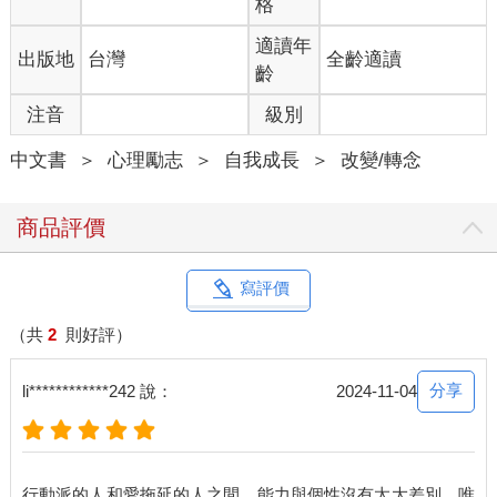
格
適讀年
出版地
台灣
全齡適讀
齡
注音
級別
中文書
＞
心理勵志
＞
自我成長
＞
改變/轉念
商品評價
寫評價
（共
2
則好評）
分享
li************242 說：
2024-11-04
行動派的人和愛拖延的人之間，能力與個性沒有太大差別。唯