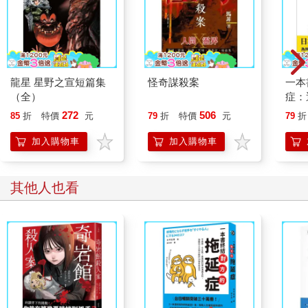
龍星 星野之宣短篇集
怪奇謀殺案
一本
（全）
症：
開大
272
506
85
折
特價
元
79
折
特價
元
79
折
人也
的3
加入購物車
加入購物車
其他人也看