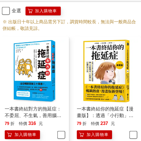
全選
加入購物車
※ 出版日十年以上商品需另下訂，調貨時間較長，無法與一般商品合
併結帳，敬請見諒。
一本書終結對方的拖延症：
一本書終結你的拖延症【漫
不委屈、不生氣，善用腦科
畫版】：透過「小行動」打
學與溝通法則，激勵別人立
開大腦的行動開關，懶人也
316
237
79
折
特價
元
79
折
特價
元
刻行動的34個有效技巧
能變身「行動派」的37個科
加入購物車
加入購物車
學方法