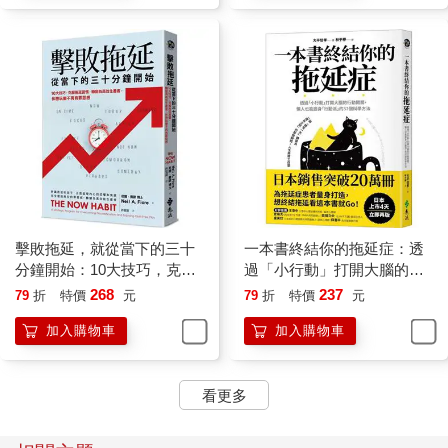
擊敗拖延，就從當下的三十
一本書終結你的拖延症：透
分鐘開始：10大技巧，克服
過「小行動」打開大腦的行
拖延習慣，轉變為高效生產
動開關，懶人也能變身「行
268
237
79
折
特價
元
79
折
特價
元
者，休閒時光不再有罪惡感
動派」的37個科學方法
加入購物車
加入購物車
看更多