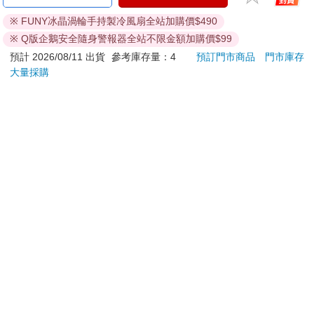
(480ml)史迪奇ALOHA
Supercard拉繩造型悠
件組
※ FUNY冰晶渦輪手持製冷風扇全站加購價$490
遊卡【受託代銷】
420
499
53
折
特價
元
特價
元
59
折
※ Q版企鵝安全隨身警報器全站不限金額加購價$99
加入購物車
加入購物車
預計 2026/08/11 出貨
參考庫存量：4
預訂門市商品
門市庫存
大量採購
您可能會喜歡
吉伊卡哇 造型貼紙-紫
【預購8月暫定】萬代
吉伊
代理版 日本PB 魂商店
限定 數碼寶貝 D-ARK
67
3790
96
折
特價
元
特價
元
96
折
25周年彩色進化版