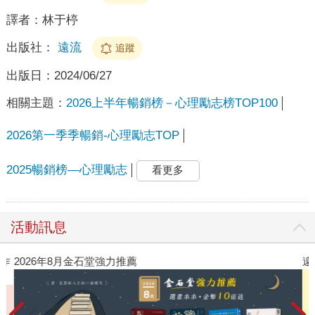
譯者：
林于楟
出版社：
遠流
追蹤
出版日：
2024/06/27
相關主題：
2026上半年暢銷榜－心理勵志榜TOP100
2026第一季季暢銷-心理勵志TOP
2025暢銷榜—心理勵志
看更多
活動訊息
作
2026年8月金石堂強力推薦
遠