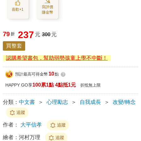
寫評價
喜歡+1
賺金幣
237
79
折
元
300
元
買整套
認購希望書包，幫助弱勢孩童上學不中斷！
10
預計最高可得金幣
點
?
100累1點 4點抵1元
HAPPY GO享
折抵無上限
分類：
中文書
＞
心理勵志
＞
自我成長
＞
改變/轉念
追蹤
作者：
大平信孝
追蹤
繪者：
河村万理
追蹤