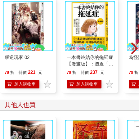
叛逆玩家 02
一本書終結你的拖延症
為怪
【漫畫版】：透過「小
行動」打開大腦的行動
221
237
79
折
特價
元
79
折
特價
元
79
折
開關，懶人也能變身
「行動派」的37個科
加入購物車
加入購物車
學方法
其他人也買