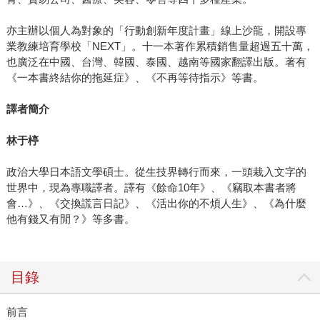
亦主辦以個人為對象的「行動創新年度計畫」線上沙龍，開設專
業教練培育學校「NEXT」。十一本著作累積銷售量超過五十萬，
也廣泛在中國、台灣、韓國、泰國、越南等國家翻譯出版。著有
《一本書終結你的拖延症》、《不再等待指示》等書。
譯者簡介
林于楟
政治大學日本語文學碩士。從生技界轉行而來，一頭栽入文字的
世界中，現為專職譯者。譯有《餘命10年》、《竊取本書者將
會…》、《交換謊言日記》、《活出你的不煩人生》、《為什麼
他有錢又有閒？》等多書。
目錄
前言