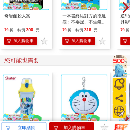
奇岩館殺人案
一本書終結對方的拖延
逆思
症：不委屈、不生氣，
具影
善用腦科學與溝通法
人生
300
316
79
折
特價
元
79
折
特價
元
79
折
則，激勵別人立刻行動
的34個有效技巧
加入購物車
加入購物車
您可能也需要
Skater直飲冷水壺
哆啦A夢大臉娃娃
小呸
立即結帳
加入購物車