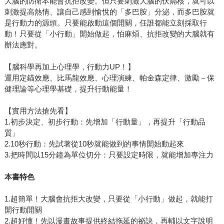
大腦的防衛本能會抗拒改變。但只要刺激大腦的伏隔核，就可以
刺激提高熱情、讓自己感到愉悅的「多巴胺」分泌，而多巴胺就
是行動力的源頭。只要能啟動這個開關，任誰都能立刻採取行
動！只要從「小行動」開始做起，怕麻煩、抗拒改變的大腦就有
辦法應對。
【腦科學再加上心理學，行動力UP！】
運用定錨效應、比馬龍效應、心理演練、帕金森定律、激勵－保
健理論等心理學基礎，提升行動能量！
【實用方法搶先看】
1.初步決定、初步行動：先增加「行動量」，再提升「行動品
質」
2.10秒行動：先試著從10秒就能做到的事情開始動起來
3.把時間以15分鐘為單位切分：只要設定時限，就能增加專注力
本書特色
1.超簡單！大腦會抗拒大改變，只要從「小行動」做起，就能打
開行動開關
2.超好懂！先以漫畫故事提供終結拖延的祕訣，再輔以文字說明