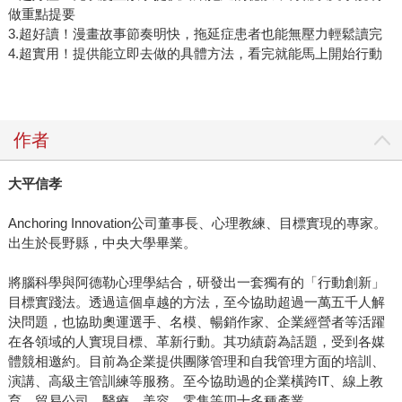
做重點提要
3.超好讀！漫畫故事節奏明快，拖延症患者也能無壓力輕鬆讀完
4.超實用！提供能立即去做的具體方法，看完就能馬上開始行動
作者
大平信孝
Anchoring Innovation公司董事長、心理教練、目標實現的專家。
出生於長野縣，中央大學畢業。
將腦科學與阿德勒心理學結合，研發出一套獨有的「行動創新」
目標實踐法。透過這個卓越的方法，至今協助超過一萬五千人解
決問題，也協助奧運選手、名模、暢銷作家、企業經營者等活躍
在各領域的人實現目標、革新行動。其功績蔚為話題，受到各媒
體競相邀約。目前為企業提供團隊管理和自我管理方面的培訓、
演講、高級主管訓練等服務。至今協助過的企業橫跨IT、線上教
育、貿易公司、醫療、美容、零售等四十多種產業。