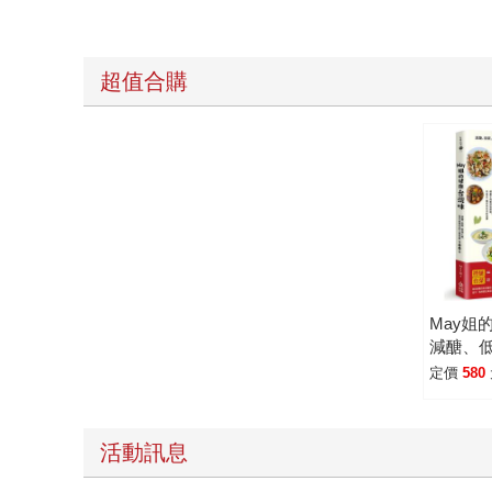
超值合購
May姐
減醣、
桌，每
定價
580
提案 10
活動訊息