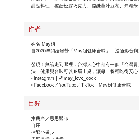
甜點料理：控醣松露巧克力、控醣薑汁豆花、無糯米
作者
姓名:May姐
自2020年開始經營「May姐健康台味」，透過影
發現！無論走到哪裡，台灣人心中都有一個「台灣胃
法，健康與台味可以並肩上桌，讓每一餐都吃得安心
• Instagram｜@may_love_cook
• Facebook／YouTube／TikTok｜May姐健康台味
目錄
推薦序／思思醫師
自序
控醣小撇步
去腥高湯小撇步