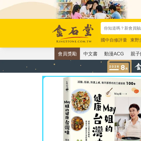
國中自修評量
東野
唯紅花綻放
奧德賽
會員獎勵
中文書
動漫ACG
親子