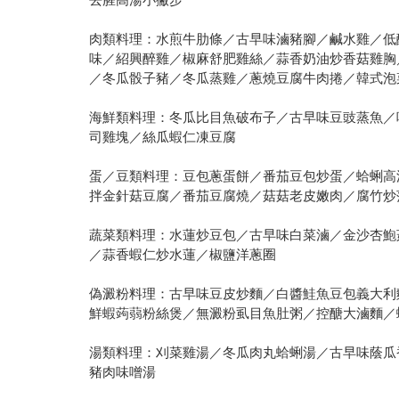
肉類料理：水煎牛肋條／古早味滷豬腳／鹹水雞／低
味／紹興醉雞／椒麻舒肥雞絲／蒜香奶油炒香菇雞胸
／冬瓜骰子豬／冬瓜蒸雞／蔥燒豆腐牛肉捲／韓式泡
海鮮類料理：冬瓜比目魚破布子／古早味豆豉蒸魚／
司雞塊／絲瓜蝦仁凍豆腐
蛋／豆類料理：豆包蔥蛋餅／番茄豆包炒蛋／蛤蜊高
拌金針菇豆腐／番茄豆腐燒／菇菇老皮嫩肉／腐竹炒
蔬菜類料理：水蓮炒豆包／古早味白菜滷／金沙杏鮑
／蒜香蝦仁炒水蓮／椒鹽洋蔥圈
偽澱粉料理：古早味豆皮炒麵／白醬鮭魚豆包義大利
鮮蝦蒟蒻粉絲煲／無澱粉虱目魚肚粥／控醣大滷麵／
湯類料理：刈菜雞湯／冬瓜肉丸蛤蜊湯／古早味蔭瓜
豬肉味噌湯