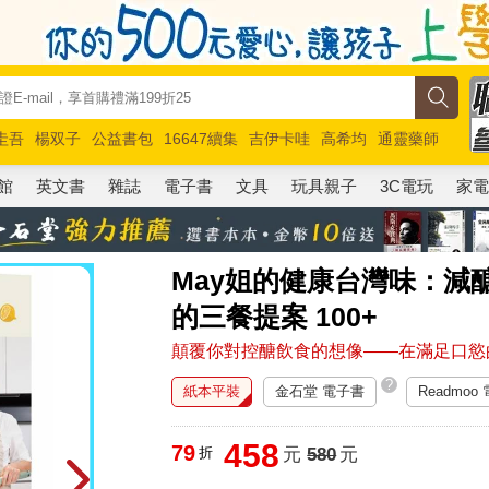
圭吾
楊双子
公益書包
16647續集
吉伊卡哇
高希均
通靈藥師
路邊攤新作
馬斯克
玩具總動員5
超慢跑
館
英文書
雜誌
電子書
文具
玩具親子
3C電玩
家
May姐的健康台灣味：減
的三餐提案 100+
顛覆你對控醣飲食的想像——在滿足口慾
?
紙本平裝
金石堂 電子書
Readmoo
458
79
折
元
580
元