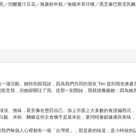
尼／控醣薑汁豆花／無澱粉年糕／無糯米草仔粿／黑芝麻巴斯克乳酪
辦的一場活動。她特別跟我說，因為我們共同的朋友 Tim 提到我也
要特別留意我，但她卻關注了我。從那一刻開始，我就很佩服她：因為
清淡、無味，甚至像在懲罰自己。加上市面上大多數的食譜偏西式，
白飯、米粉、麵條這些主食幾乎是基本款，要同時兼顧健康與美味，
深理解我們每個人心裡都有一個「台灣胃」，那是家的味道，是小時候