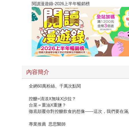
閱讀漫遊錄-2026上半年暢銷榜
內容簡介
全網60萬粉絲、千萬次點閱
控醣=清淡X無味X沙拉？
台菜＝重油X重鹽？
徹底顛覆你對控醣飲食的想像——這次，我們要在滿
專業推薦 思思醫師