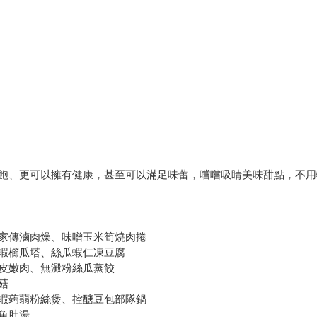
飽、更可以擁有健康，甚至可以滿足味蕾，嚐嚐吸睛美味甜點，不用
家傳滷肉燥、味噌玉米筍燒肉捲
蝦櫛瓜塔、絲瓜蝦仁凍豆腐
皮嫩肉、無澱粉絲瓜蒸餃
菇
蝦蒟蒻粉絲煲、控醣豆包部隊鍋
魚肚湯