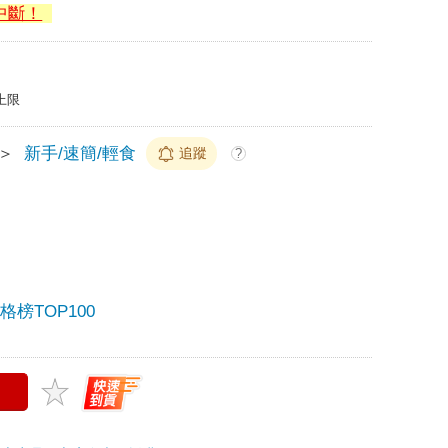
中斷！
上限
＞
新手/速簡/輕食
追蹤
?
榜TOP100