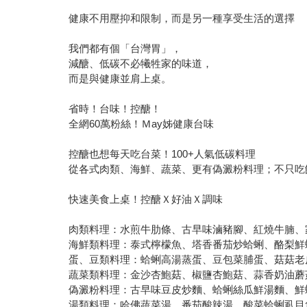
健康不用壓抑和限制，而是另一種享受生活的選擇
我們都有個「台灣胃」，
減醣、低碳不必犧牲家的味道，
而是與健康並肩上桌。
省時！台味！控醣！
全網60萬粉絲！Ｍay姊健康台味
控醣也想每天吃台菜！100+人氣低碳料理
從各式肉類、海鮮、蔬菜、更有偽澱粉料理；不只吃
快速美食上桌！控醣Ｘ好油Ｘ調味
肉類料理：水煎牛肋條、古早味滷豬腳、紅燒牛腩、
海鮮類料理：泰式檸檬魚、塔香番茄炒蛤蜊、酪梨鮮
蛋、豆類料理：蛤蜊高湯蒸蛋、豆包菜脯蛋、菇菇老
蔬菜類料理：金沙杏鮑菇、椒鹽杏鮑菇、蒜香奶油蘑
偽澱粉料理：古早味豆皮炒麵、蛤蜊絲瓜鮮湯麵、鮮
湯類料理：哈佛蔬菜湯、番茄酸辣湯、酸菜蛤蜊虱目