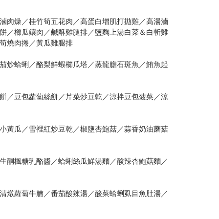
滷肉燥／桂竹筍五花肉／高蛋白增肌打拋雞／高湯滷
餅／櫛瓜鑲肉／鹹酥雞腿排／鹽麴上湯白菜＆白斬雞
筍燒肉捲／黃瓜雞腿排
茄炒蛤蜊／酪梨鮮蝦櫛瓜塔／蒸龍膽石斑魚／鮪魚起
餅／豆包蘿蔔絲餅／芹菜炒豆乾／涼拌豆包菠菜／涼
小黃瓜／雪裡紅炒豆乾／椒鹽杏鮑菇／蒜香奶油蘑菇
生酮楓糖乳酪醬／蛤蜊絲瓜鮮湯麵／酸辣杏鮑菇麵／
清燉蘿蔔牛腩／番茄酸辣湯／酸菜蛤蜊虱目魚肚湯／