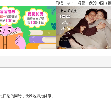
飛吧，鴻！：母親、我與中國（暢
足口慾的同時，優雅地擁抱健康。