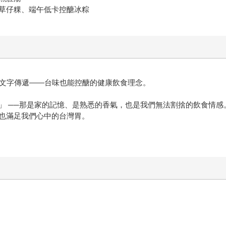
草仔粿、端午低卡控醣冰粽
音與文字傳遞——台味也能控醣的健康飲食理念。
」 ──那是家的記憶、是熟悉的香氣，也是我們無法割捨的飲食情
也滿足我們心中的台灣胃。