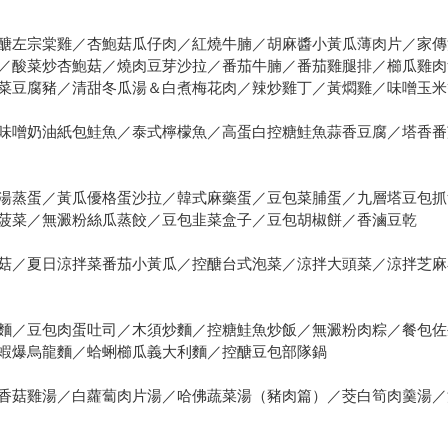
醣左宗棠雞／杏鮑菇瓜仔肉／紅燒牛腩／胡麻醬小黃瓜薄肉片／家傳
／酸菜炒杏鮑菇／燒肉豆芽沙拉／番茄牛腩／番茄雞腿排／櫛瓜雞肉
菜豆腐豬／清甜冬瓜湯＆白煮梅花肉／辣炒雞丁／黃燜雞／味噌玉米
味噌奶油紙包鮭魚／泰式檸檬魚／高蛋白控糖鮭魚蒜香豆腐／塔香番
湯蒸蛋／黃瓜優格蛋沙拉／韓式麻藥蛋／豆包菜脯蛋／九層塔豆包抓
菠菜／無澱粉絲瓜蒸餃／豆包韭菜盒子／豆包胡椒餅／香滷豆乾
菇／夏日涼拌菜番茄小黃瓜／控醣台式泡菜／涼拌大頭菜／涼拌芝麻
麵／豆包肉蛋吐司／木須炒麵／控糖鮭魚炒飯／無澱粉肉粽／餐包佐
蝦爆烏龍麵／蛤蜊櫛瓜義大利麵／控醣豆包部隊鍋
香菇雞湯／白蘿蔔肉片湯／哈佛蔬菜湯（豬肉篇）／茭白筍肉羹湯／