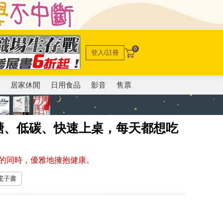
0
登入/註冊
電
居家休閒
日用食品
影音
售票
醣、低碳、快速上桌，每天都想吃
的同時，優雅地擁抱健康。
 電子書