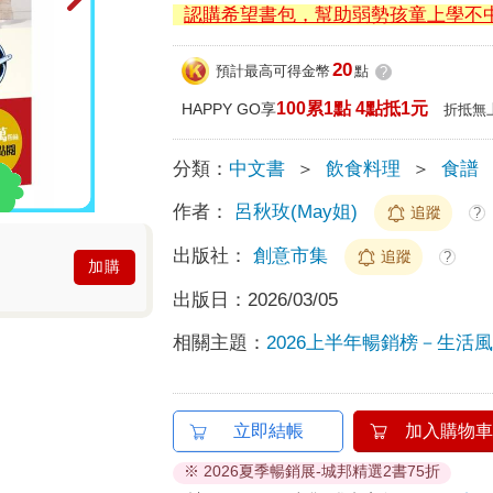
認購希望書包，幫助弱勢孩童上學不
20
預計最高可得金幣
點
?
100累1點 4點抵1元
HAPPY GO享
折抵無
分類：
中文書
＞
飲食料理
＞
食譜
作者：
呂秋玫(May姐)
追蹤
?
出版社：
創意市集
追蹤
?
加購
出版日：
2026/03/05
相關主題：
2026上半年暢銷榜－生活風格
立即結帳
加入購物車
※ 2026夏季暢銷展-城邦精選2書75折