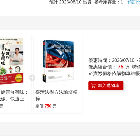
預計 2026/08/10 出貨
參考庫存量：1
預訂
優惠時間：2026/07/10 ~20
優惠組合價：
75
折
特
※實際價格依購物車結帳
加入購物車
的健康台灣味：
臺灣法學方法論壇精
低碳、快速上
粹
天都想吃的三餐
元
定價
750
元
0+