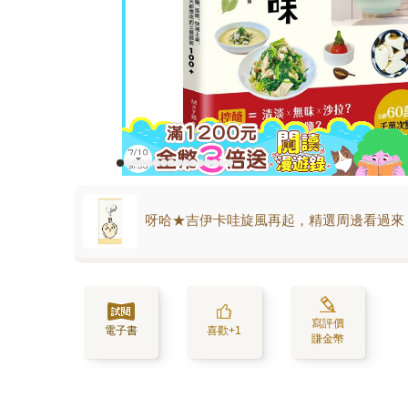
呀哈★吉伊卡哇旋風再起，精選周邊看過來
寫評價
電子書
喜歡+1
賺金幣