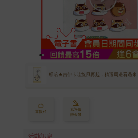
呀哈★吉伊卡哇旋風再起，精選周邊看過來
寫評價
喜歡+1
賺金幣
活動訊息