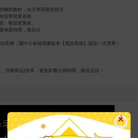
的輔助教材，自主學習最佳指引。
加倍學習更有效。
習、複習更聚焦。
握考題時間，衝高分。
堂本站官網，國中小各校用書版本【查詢系統】讓你一次買齊！
。
般、預購商品)併單，避免影響出貨時間，敬請見諒！