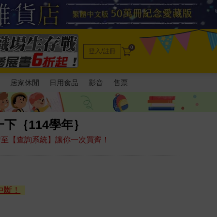
0
登入/註冊
電
居家休閒
日用食品
影音
售票
下｛114學年｝
，請至【查詢系統】讓你一次買齊！
中斷！