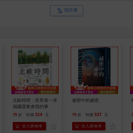
寫評價
北歐時間：世界第一幸
祕密中的祕密
福國度教會我的事
314
537
79
折
特價
元
79
折
特價
元
加入購物車
加入購物車