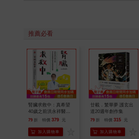
推薦必看
腎臟求救中：真希望
廿載．繁華夢 護玄出
40歲之前洪永祥醫師
道20週年創作集
就告訴我這些事
379
315
79
折
特價
元
79
折
特價
元
加入購物車
加入購物車