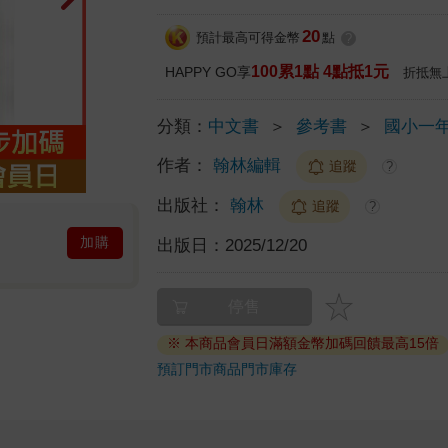
20
預計最高可得金幣
點
?
100累1點 4點抵1元
HAPPY GO享
折抵無
分類：
中文書
＞
參考書
＞
國小一
作者：
翰林編輯
追蹤
?
出版社：
翰林
追蹤
?
加購
出版日：
2025/12/20
停售
※ 本商品會員日滿額金幣加碼回饋最高15倍
預訂門市商品
門市庫存