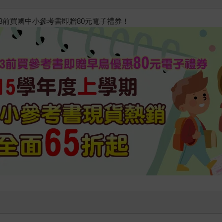
/23前買國中小參考書即贈80元電子禮券！