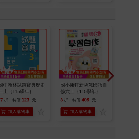
國中翰林試題寶典歷史
國小康軒新挑戰國語自
國小康
二上｛115學年｝
修六上｛115學年｝
量自然五
年｝
123
408
77
折
特價
元
8
折
特價
元
77
折
加入購物車
加入購物車
加