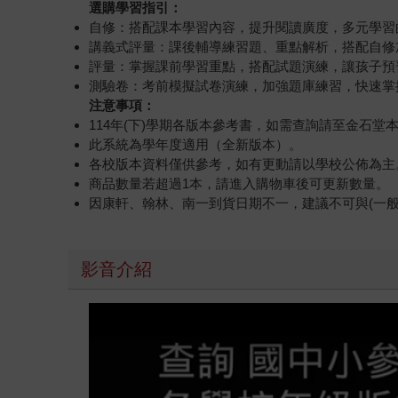
選購學習指引：
自修：搭配課本學習內容，提升閱讀廣度，多元學習
講義式評量：課後輔導練習題、重點解析，搭配自修
評量：掌握課前學習重點，搭配試題演練，讓孩子預
測驗卷：考前模擬試卷演練，加強題庫練習，快速掌
注意事項：
114年(下)學期各版本參考書，如需查詢請至金石
此系統為學年度適用（全新版本）。
各校版本資料僅供參考，如有更動請以學校公佈為主
商品數量若超過1本，請進入購物車後可更新數量。
因康軒、翰林、南一到貨日期不一，建議不可與(一
影音介紹