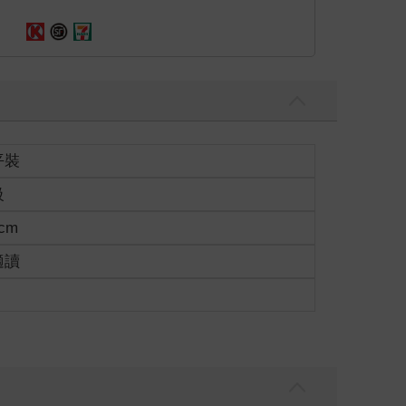
平裝
級
6cm
適讀