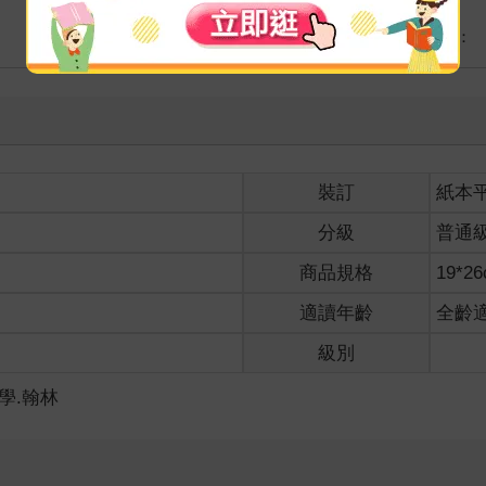
海外
港澳店取：
裝訂
紙本
分級
普通
商品規格
19*2
適讀年齡
全齡
級別
數學.翰林