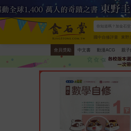
國中自修評量
東野
唯紅花綻放
奧德賽
會員獎勵
中文書
動漫ACG
親子