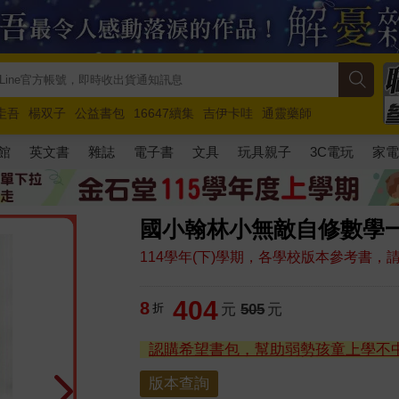
圭吾
楊双子
公益書包
16647續集
吉伊卡哇
通靈藥師
路邊攤新作
馬斯克
玩具總動員5
超慢跑
館
英文書
雜誌
電子書
文具
玩具親子
3C電玩
家
國小翰林小無敵自修數學一
114學年(下)學期，各學校版本參考書
404
8
折
元
505
元
認購希望書包，幫助弱勢孩童上學不
版本查詢