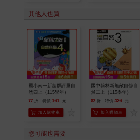
其他人也買
國小南一新超群評量自
國中翰林新無敵自修自
然四上｛115學年｝
然二上｛115學年｝
161
426
77
折
特價
元
82
折
特價
元
加入購物車
加入購物車
您可能也需要