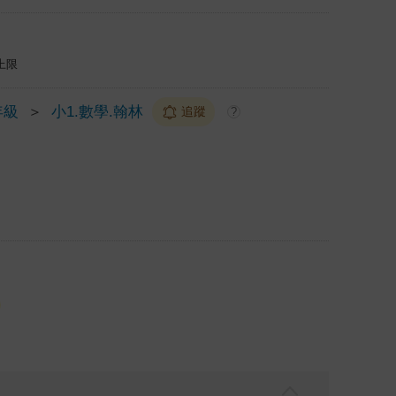
上限
年級
＞
小1.數學.翰林
追蹤
?