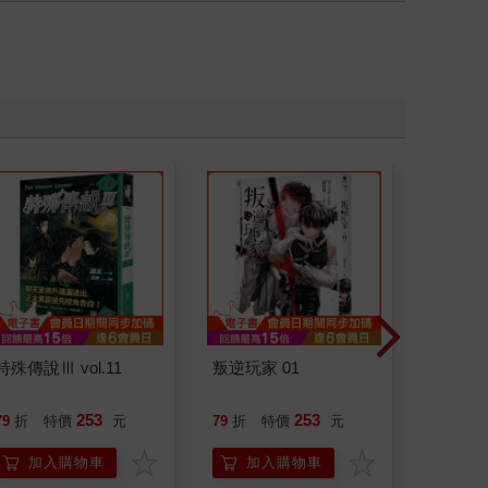
特殊傳說Ⅲ vol.11
叛逆玩家 01
如果西遊
：《如
喵》作
253
253
79
折
特價
元
79
折
特價
元
79
折
【首卷
加入購物車
加入購物車
加