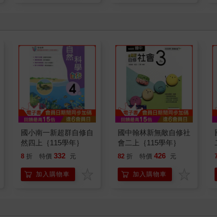
國小南一新超群自修自
國中翰林新無敵自修社
然四上｛115學年｝
會二上｛115學年｝
332
426
8
折
特價
元
82
折
特價
元
加入購物車
加入購物車