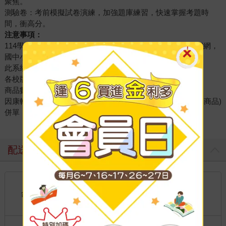
聚焦。
測驗卷：考前模擬試卷演練，加強題庫練習，快速掌握考題時
間，衝高分。
注意事項：
114學年(下)學期各版本參考書，如需查詢請至金石堂本站官網，
國中小各校用書版本【查詢系統】讓你一次買齊！
此系統為學年度適用（全新版本）。
各校版本資料僅供參考，如有更動請以學校公佈為主。
商品數量若超過1本，請進入購物車後可更新數量。
因康軒、翰林、南一到貨日期不一，建議不可與(一般、預購商品)
併單，避免影響出貨時間，敬請見諒！
配送方式
國內宅配：本島、離島
到店取貨：
台灣
不限金額免運費
國際快遞：全球