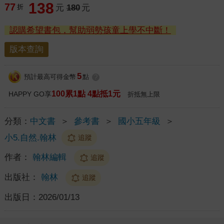
138
77
折
元
180
元
認購希望書包，幫助弱勢孩童上學不中斷！
版本查詢
5
預計最高可得金幣
點
?
100累1點 4點抵1元
HAPPY GO享
折抵無上限
分類：
中文書
＞
參考書
＞
國小五年級
＞
小5.自然.翰林
追蹤
作者：
翰林編輯
追蹤
出版社：
翰林
追蹤
出版日：
2026/01/13