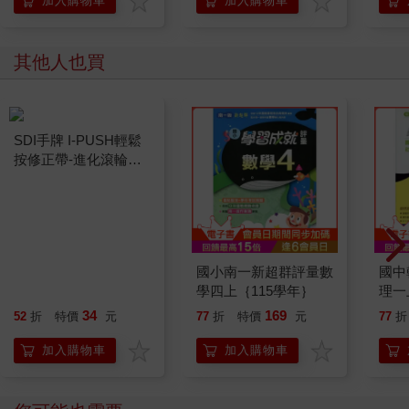
加入購物車
加入購物車
學方法
其他人也買
SDI手牌 I-PUSH輕鬆
國小南一新超群評量數
國中
按修正帶-進化滾輪
學四上｛115學年｝
理一
5M-M-×6M-紫
34
169
52
折
特價
元
77
折
特價
元
77
折
加入購物車
加入購物車