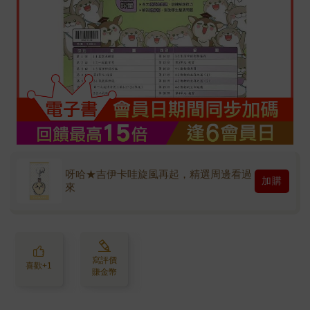
呀哈★吉伊卡哇旋風再起，精選周邊看過
加購
來
寫評價
喜歡+1
賺金幣