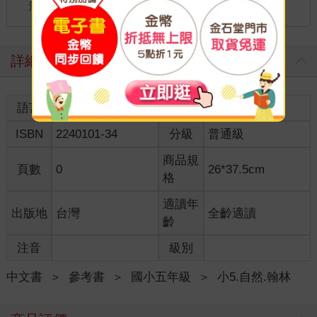
海外
港澳店取：
詳細資料
語言
中文繁體
裝訂
紙本平裝
ISBN
2240101-34
分級
普通級
商品規
頁數
0
26*37.5cm
格
適讀年
出版地
台灣
全齡適讀
齡
注音
級別
中文書
＞
參考書
＞
國小五年級
＞
小5.自然.翰林