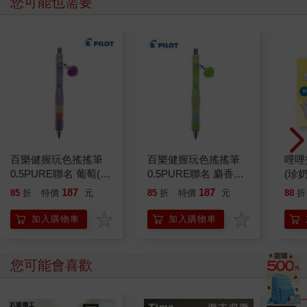
您可能也需要
百樂健握玩色搖搖筆
百樂健握玩色搖搖筆
哩哩
0.5PURE聯名 葡萄(限
0.5PURE聯名 麝香葡
(珍奶
量)
萄(限量)
187
187
85
折
特價
元
85
折
特價
元
88
折
加入購物車
加入購物車
您可能會喜歡