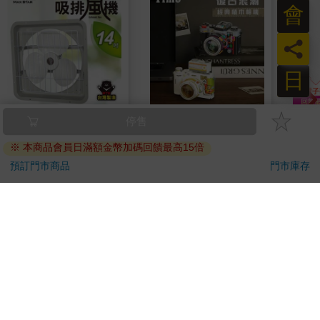
會
員
日
【太星電工】風神14
【Timo】復古浪潮 經
連同
停售
吋壁式通風扇(吸排風
典積木相機 禮物
（全
※ 本商品會員日滿額金幣加碼回饋最高15倍
機)
850
349
特價
元
51
折
特價
元
特價
1499
預訂門市商品
門市庫存
加入購物車
加入購物車
訂購/退換貨須知
加入金石堂 LINE 官方帳號『完成綁定』，隨時掌握出貨動
態：