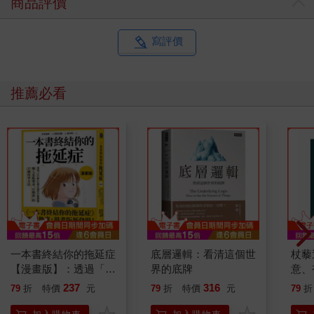
商品評價
寫評價
推薦必看
一本書終結你的拖延症
底層邏輯：看清這個世
杖藜
【漫畫版】：透過「小
界的底牌
意、
行動」打開大腦的行動
恭談
237
316
79
折
特價
元
79
折
特價
元
79
折
開關，懶人也能變身
想
「行動派」的37個科