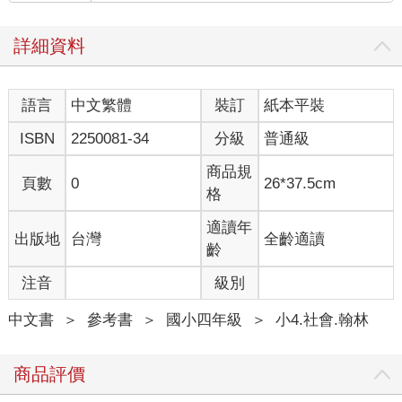
詳細資料
語言
中文繁體
裝訂
紙本平裝
ISBN
2250081-34
分級
普通級
商品規
頁數
0
26*37.5cm
格
適讀年
出版地
台灣
全齡適讀
齡
注音
級別
中文書
＞
參考書
＞
國小四年級
＞
小4.社會.翰林
商品評價