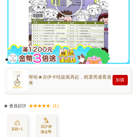
呀哈★吉伊卡哇旋風再起，精選周邊看過
加購
來
★
會員好評
★★★★★（1）
寫評價
喜歡+1
賺金幣