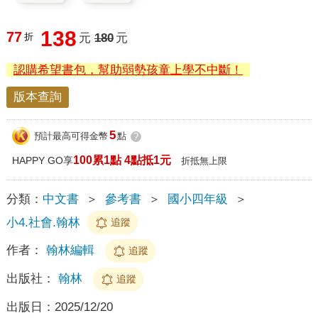
138
77
折
元
180
元
認購希望書包，幫助弱勢孩童上學不中斷！
版本查詢
5
預計最高可得金幣
點
?
100累1點 4點抵1元
HAPPY GO享
折抵無上限
分類：
中文書
＞
參考書
＞
國小四年級
＞
小4.社會.翰林
追蹤
作者：
翰林編輯
追蹤
出版社：
翰林
追蹤
出版日：
2025/12/20