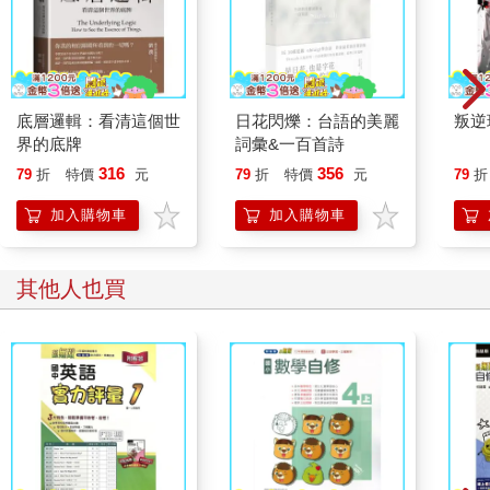
底層邏輯：看清這個世
日花閃爍：台語的美麗
叛逆
界的底牌
詞彙&一百首詩
316
356
79
折
特價
元
79
折
特價
元
79
折
加入購物車
加入購物車
其他人也買