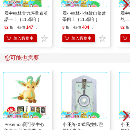
國中翰林實力評量卷英
國小翰林小無敵自修數
國中
語一上｛115學年｝
學四上｛115學年｝
然二
147
404
82
折
特價
元
8
折
特價
元
82
折
加入購物車
加入購物車
您可能也需要
Pokemon寶可夢中心
小呸角-直式易拉扣證
小呸