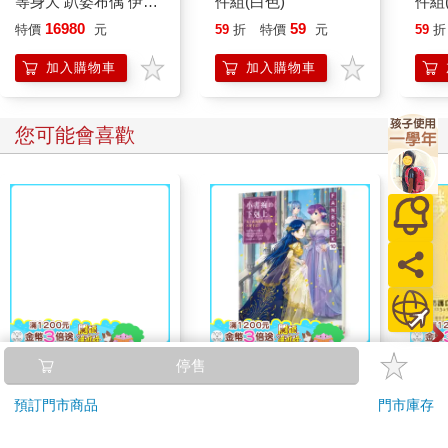
等身大 趴姿布偶 伊布
件組(白色)
件組
家族 玩偶 娃娃（葉伊
16980
59
特價
元
59
折
特價
元
59
折
布）
加入購物車
加入購物車
您可能會喜歡
FoodSaver真空密鮮盒
2入組（中－1.2L）
小書痴的下剋上
雙色
停售
FANBOOK(10)：為了
罩（
預訂門市商品
門市庫存
成為圖書管理員不擇手
899
236
特價
元
79
折
特價
元
特價
段！