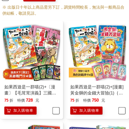
※ 出版日十年以上商品需另下訂，調貨時間較長，無法與一般商品合
併結帳，敬請見諒。
如果西遊是一群喵(2)+〔漫
如果西遊是一群喵(2)+[漫畫]
畫〕【毛茸茸演義】三國爭
黃金獅的金錢大冒險(1)｛附
霸帥翻天(1)【二冊套書】(附
✦理財小高手．角色對戰牌
728
750
75
折
特價
元
75
折
特價
元
✦逐鹿天下「限定」英雄戰
卡4張｝【2冊套書】
加入購物車
加入購物車
鬥卡４張）