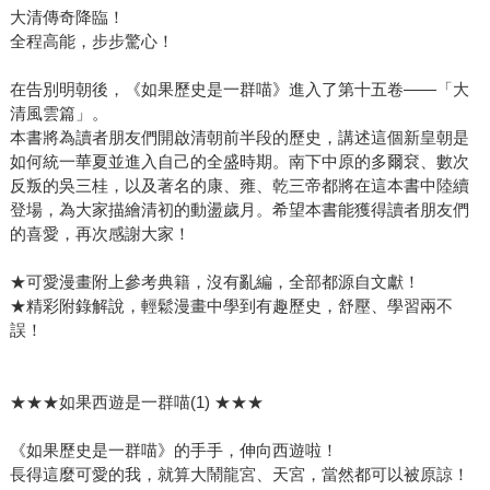
大清傳奇降臨！
全程高能，步步驚心！
在告別明朝後，《如果歷史是一群喵》進入了第十五卷——「大
清風雲篇」。
本書將為讀者朋友們開啟清朝前半段的歷史，講述這個新皇朝是
如何統一華夏並進入自己的全盛時期。南下中原的多爾袞、數次
反叛的吳三桂，以及著名的康、雍、乾三帝都將在這本書中陸續
登場，為大家描繪清初的動盪歲月。希望本書能獲得讀者朋友們
的喜愛，再次感謝大家！
★可愛漫畫附上參考典籍，沒有亂編，全部都源自文獻！
★精彩附錄解說，輕鬆漫畫中學到有趣歷史，舒壓、學習兩不
誤！
★★★如果西遊是一群喵(1) ★★★
《如果歷史是一群喵》的手手，伸向西遊啦！
長得這麼可愛的我，就算大鬧龍宮、天宮，當然都可以被原諒！