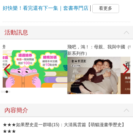
好快樂！看完還有下一集｜套書專門店
看更多
活動訊息
飛吧，鴻！：母親、我與中國（暢銷全球逾1500萬冊《鴻》最
2
新系列作）
內容簡介
★★★如果歷史是一群喵(15)：大清風雲篇【萌貓漫畫學歷史】
★★★