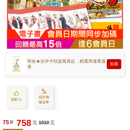
呀哈★吉伊卡哇旋風再起，精選周邊看過
加購
來
寫評價
喜歡+1
賺金幣
758
75
折
元
1010
元