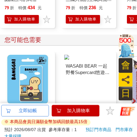
變：為何我們愛劉備、
434
236
79
折
特價
元
79
折
特價
元
79
折
恨曹操？看經典如何承
載道德判斷、人物愛憎
加入購物車
加入購物車
與時代想像
您可能也需要
會
員
日
BANGGRI Supercard
WASABI BEAR 一起
三麗
立即結帳
加入購物車
悠遊卡-GINGAE【受
野餐Supercard悠遊卡-
Sup
※ 本商品會員日滿額金幣加碼回饋最高15倍
託代銷】
芥末熊【受託代銷】
酷洛
150
150
特價
元
特價
元
特價
預計 2026/08/07 出貨
參考庫存量：1
預訂門市商品
門市庫存
大量採購
加入購物車
加入購物車