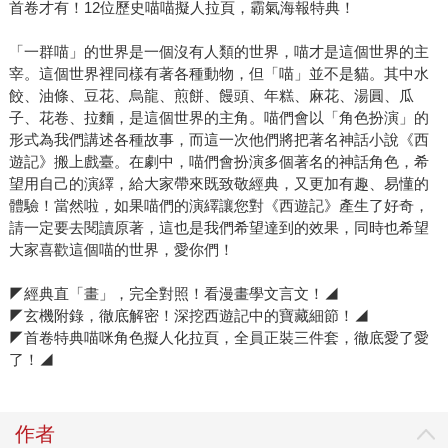
首卷才有！12位歷史喵喵擬人拉頁，霸氣海報特典！
「一群喵」的世界是一個沒有人類的世界，喵才是這個世界的主
宰。這個世界裡同樣有著各種動物，但「喵」並不是貓。其中水
餃、油條、豆花、烏龍、煎餅、饅頭、年糕、麻花、湯圓、瓜
子、花卷、拉麵，是這個世界的主角。喵們會以「角色扮演」的
形式為我們講述各種故事，而這一次他們將把著名神話小說《西
遊記》搬上戲臺。在劇中，喵們會扮演多個著名的神話角色，希
望用自己的演繹，給大家帶來既致敬經典，又更加有趣、易懂的
體驗！當然啦，如果喵們的演繹讓您對《西遊記》產生了好奇，
請一定要去閱讀原著，這也是我們希望達到的效果，同時也希望
大家喜歡這個喵的世界，愛你們！
◤經典直「畫」，完全對照！看漫畫學文言文！◢
◤玄機附錄，徹底解密！深挖西遊記中的寶藏細節！◢
◤首卷特典喵咪角色擬人化拉頁，全員正裝三件套，徹底愛了愛
了！◢
作者