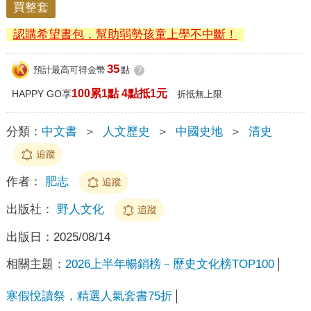
買整套
認購希望書包，幫助弱勢孩童上學不中斷！
35
預計最高可得金幣
點
?
100累1點 4點抵1元
HAPPY GO享
折抵無上限
分類：
中文書
＞
人文歷史
＞
中國史地
＞
清史
追蹤
作者：
肥志
追蹤
出版社：
野人文化
追蹤
出版日：
2025/08/14
相關主題：
2026上半年暢銷榜－歷史文化榜TOP100
寒假悅讀祭，精選人氣套書75折