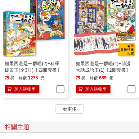
如果西遊是一群喵(2)+科學
如果西遊是一群喵(1)+萌漫
破案王(全3冊)【四冊套書】
大話成語王(1)【2冊套書】
1275
689
75
折
特價
元
75
折
特價
元
加入購物車
加入購物車
看更多
相關主題