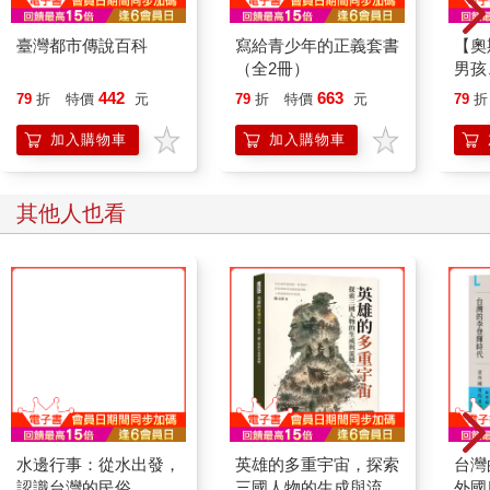
臺灣都市傳說百科
寫給青少年的正義套書
【奧
（全2冊）
男孩
馬：
442
663
79
折
特價
元
79
折
特價
元
79
折
贈經
加入購物車
加入購物車
其他人也看
水邊行事：從水出發，
認識台灣的民俗
英雄的多重宇宙，探索
台灣
三國人物的生成與流
外國