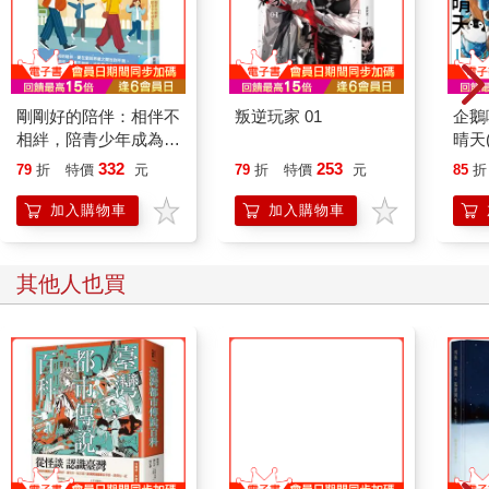
剛剛好的陪伴：相伴不
叛逆玩家 01
企鵝
相絆，陪青少年成為想
晴天
要的自己
「謹
332
253
79
折
特價
元
79
折
特價
元
85
折
加入購物車
加入購物車
其他人也買