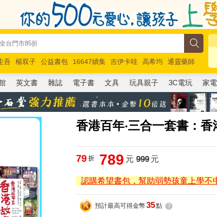
圭吾
楊双子
公益書包
16647續集
吉伊卡哇
高希均
通靈藥師
路邊攤新作
馬斯克
玩具總動員5
超慢跑
館
英文書
雜誌
電子書
文具
玩具親子
3C電玩
家
香港百年‧三合一套書：
789
79
折
元
999
元
認購希望書包，幫助弱勢孩童上學不
35
預計最高可得金幣
點
?