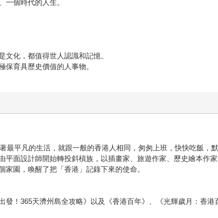
、一個時代的人生。
是文化，都值得世人認識和記憶。
極保育具歷史價值的人事物。
港過著最平凡的生活，就跟一般的香港人相同，匆匆上班，快快吃飯，
由平面設計師開始轉投斜槓族，以插畫家、旅遊作家、歷史繪本作家
個家園，喚醒了把「香港」記錄下來的使命。
！365天濟州島全攻略》以及《香港百年》、《光輝歲月：香港百年I