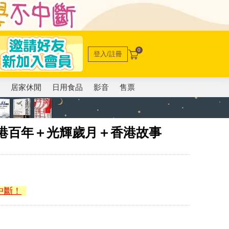
0
登入/註冊
電
居家休閒
日用食品
影音
售票
香港百年＋光輝歲月＋香港故事
中斷！