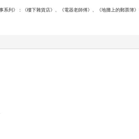
事系列》：《樓下雜貨店》、《電器老師傅》、《地攤上的郵票簿》
星