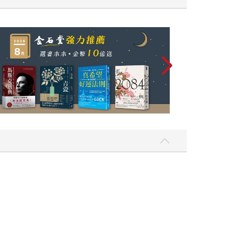
飛吧，鴻！：母