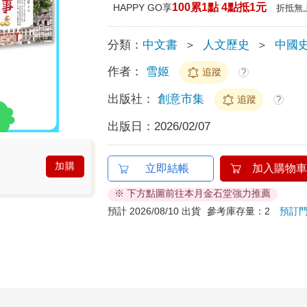
100累1點 4點抵1元
HAPPY GO享
折抵無
分類：
中文書
＞
人文歷史
＞
中國
作者：
雪姬
追蹤
?
出版社：
創意市集
追蹤
?
出版日：
2026/02/07
加購
立即結帳
加入購物車
※ 下方點圖前往本月金石堂強力推薦
預計 2026/08/10 出貨
參考庫存量：2
預訂