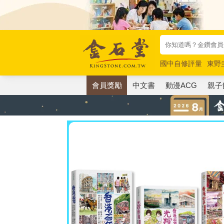
國中自修評量
東野
唯紅花綻放
奧德賽
會員獎勵
中文書
動漫ACG
親子