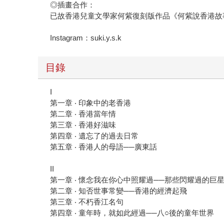
◎插畫合作：
已故香港兒童文學家何紫復刻版作品《何紫說香港故
Instagram：suki.y.s.k
目錄
I
第一章 ‧ 印象中的老香港
第二章 ‧ 香港當年情
第三章 ‧ 香港好滋味
第四章 ‧ 遺忘了的過去日常
第五章 ‧ 香港人的母語──廣東話
II
第一章 ‧ 懷念我在你心中照耀過──那些閃耀過的巨
第二章 ‧ 知否世事常變──香港的經濟起飛
第三章 ‧ 不朽香江名句
第四章 ‧ 童年時，就如此經過──八○後的童年世界