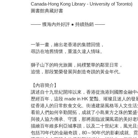
Canada-Hong Kong Library - University of Toronto)
圖書館典藏好書
─── 獲海內外好評 ● 持續熱銷 ───
一筆一畫，繪出老香港的集體回憶，
尋訪在地舊情懷，重溫久違人情味。
獅子山下的時光旅圖，純樸繁華的鄰里日常，
追憶，那段繁榮發展與創造奇蹟的黃金年代。
【內容簡介】
講述自十九世紀開埠以來，香港從漁港到國際金融中
歷經百年，這段 made in HK 驚豔、璀璨且迷人的
從香港人的日常飲食文化、街邊建築風格等人文生活
看前人們如何辛勤開拓，成就了小島東方之珠的繁盛
與後人協力傳承、守護，那將面臨波瀾風霜的美好老
描繪百年維多利亞城事蹟，以及二十世紀末，風光且
包括70年代的金融奇蹟，80～90年代的影劇成就、