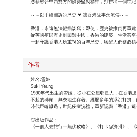
憑藉融合中西雙方的優勢堅韌精神，打拚出一個世紀
～～以手繪圖訴說歷史 ❤ 讓香港故事永流傳～～
香港，永遠無法輕描淡寫：即使，歷史被推倒再重建
從英國殖民歷史到回歸中國，香港的建築、生活甚至
一起守護香港人所重視的百年歷史，喚醒人們務必積
作者
姓名:雪姬
Suki Yeung
1980年代出生的雪姬，從小在公屋邨長大，在香
不起的磚頭，無奈地生存著。經歷多年的浮沉打拚，
時代巨輪輾過，世紀疫症洗禮，重新認識「香港」這
◎出版作品：
《一個人去旅行—無伏攻略》、《打卡@濟州》、《出發