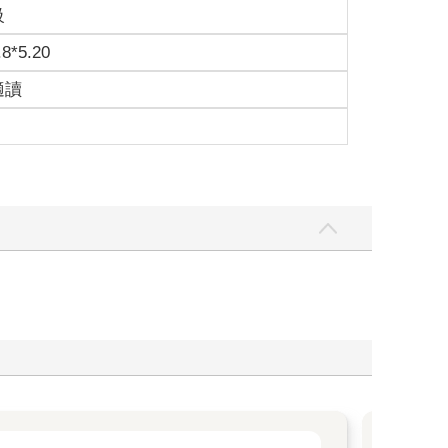
級
.8*5.20
適讀