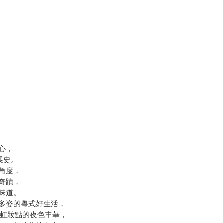
心，
發展史。
角度，
奇蹟，
味道。
多姿的粵式好生活，
霓虹妝點的夜色丰華，