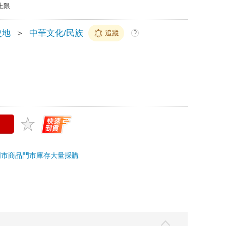
上限
史地
＞
中華文化/民族
追蹤
?
門市商品
門市庫存
大量採購