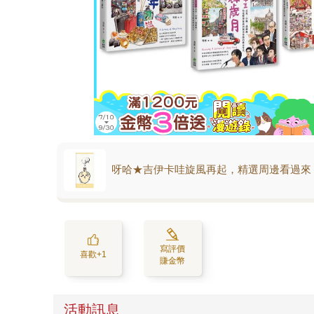
呀哈★吉伊卡哇旋風再起，精選周邊看過來
寫評價
喜歡+1
賺金幣
活動訊息