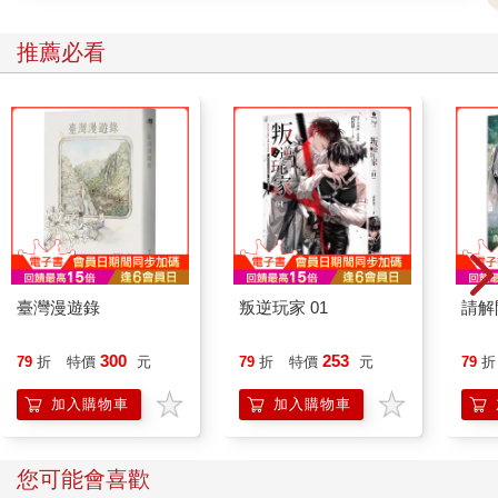
推薦必看
臺灣漫遊錄
叛逆玩家 01
請解
300
253
79
折
特價
元
79
折
特價
元
79
折
加入購物車
加入購物車
您可能會喜歡