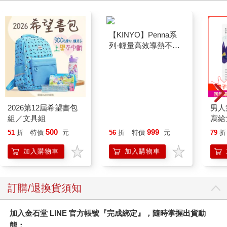
2026第12屆希望書包
【KINYO】Penna系
男人
組／文具組
列-輕量高效導熱不沾
寫給
平煎鍋30cm
500
999
51
折
特價
元
56
折
特價
元
79
折
加入購物車
加入購物車
訂購/退換貨須知
加入金石堂 LINE 官方帳號『完成綁定』，隨時掌握出貨動
態：