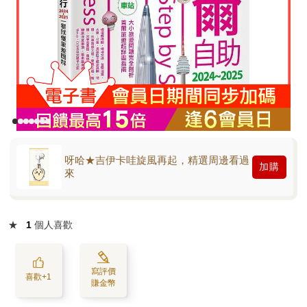
呀哈★吉伊卡哇旋風再起，精選周邊看過
加購
來
★
1
個人喜歡
寫評價
喜歡+1
賺金幣