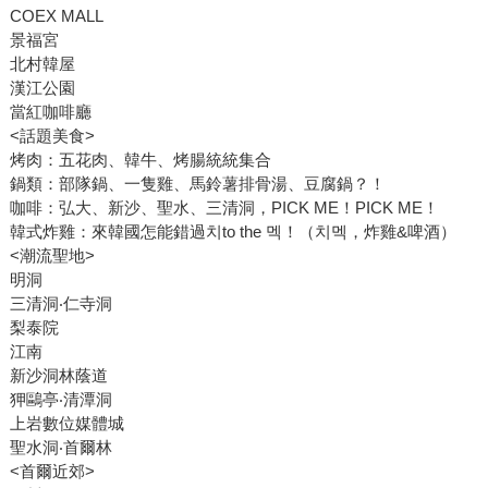
COEX MALL
景福宮
北村韓屋
漢江公園
當紅咖啡廳
<話題美食>
烤肉：五花肉、韓牛、烤腸統統集合
鍋類：部隊鍋、一隻雞、馬鈴薯排骨湯、豆腐鍋？！
咖啡：弘大、新沙、聖水、三清洞，PICK ME！PICK ME！
韓式炸雞：來韓國怎能錯過치to the 멕！（치멕，炸雞&啤酒）
<潮流聖地>
明洞
三清洞‧仁寺洞
梨泰院
江南
新沙洞林蔭道
狎鷗亭‧清潭洞
上岩數位媒體城
聖水洞‧首爾林
<首爾近郊>