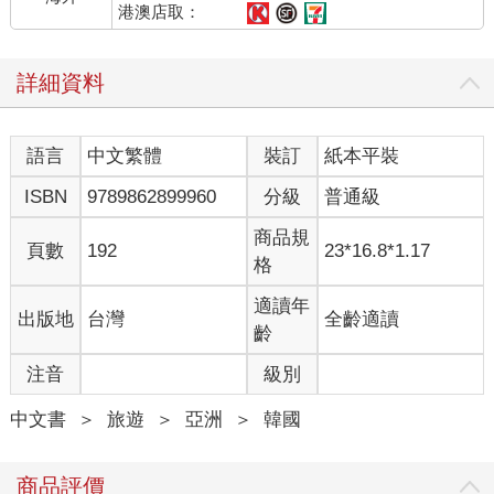
港澳店取：
詳細資料
語言
中文繁體
裝訂
紙本平裝
ISBN
9789862899960
分級
普通級
商品規
頁數
192
23*16.8*1.17
格
適讀年
出版地
台灣
全齡適讀
齡
注音
級別
中文書
＞
旅遊
＞
亞洲
＞
韓國
商品評價