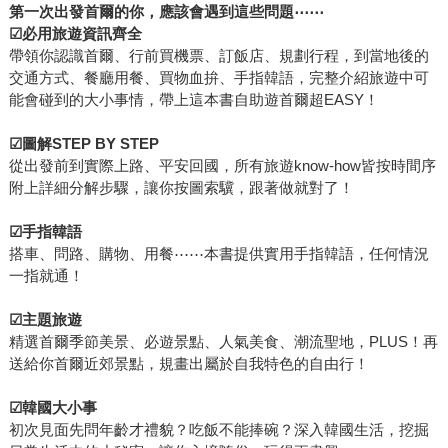
第一次出發首爾的你，應該會遇到這些問題⋯⋯
☑必用旅遊資訊齊全
帶領你認識首爾、行前買機票、訂飯店、規劃行程，到當地後的
交通方式、餐廳用餐、買物血拚、手指韓語，完整介紹旅遊中可
能會碰到的大小事情，帶上這本書自助遊首爾超EASY！
☑圖解STEP BY STEP
從出發前到實際上路、平安回國，所有旅遊know-how皆按時間序
附上詳細分解步驟，讓你按圖索驥，跟著做就對了！
☑手指韓語
搭車、問路、購物、用餐⋯⋯本書提供實用手指韓語，任何情況
一指就通！
☑主題旅遊
精選首爾季節美景、必遊景點、人氣美食、潮流聖地，PLUS！再
送給你首爾近郊景點，規畫出屬於自我特色的自由行！
☑韓國大小事
初次見面先問年齡才禮貌？吃飯不能捧碗？深入韓國生活，挖掘