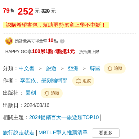
252
79
折
元
320
元
認購希望書包，幫助弱勢孩童上學不中斷！
10
預計最高可得金幣
點
?
100累1點 4點抵1元
HAPPY GO享
折抵無上限
分類：
中文書
＞
旅遊
＞
亞洲
＞
韓國
追蹤
作者：
李聖依、墨刻編輯部
追蹤
出版社：
墨刻
追蹤
出版日：
2024/03/16
相關主題：
2024暢銷百大—旅遊類TOP10
旅行說走就走
MBTI-E型人推薦清單
看更多