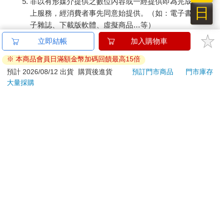
非以有形媒介提供之數位內容或一經提供即為完成之線
日
上服務，經消費者事先同意始提供。（如：電子書、電
子雜誌、下載版軟體、虛擬商品…等）
已拆封之個人衛生用品。（如：內衣褲、刮鬍刀、除毛
立即結帳
加入購物車
刀…等）
※ 本商品會員日滿額金幣加碼回饋最高15倍
若非上列種類商品，均享有到貨7天的猶豫期（含例假
日）。
預計 2026/08/12 出貨
購買後進貨
預訂門市商品
門市庫存
大量採購
辦理退換貨時，商品（組合商品恕無法接受單獨退貨）必須
是您收到商品時的原始狀態（包含商品本體、配件、贈品、
保證書、所有附隨資料文件及原廠內外包裝…等），請勿直
接使用原廠包裝寄送，或於原廠包裝上黏貼紙張或書寫文
字。
退回商品若無法回復原狀，將請您負擔回復原狀所需費用，
嚴重時將影響您的退貨權益。