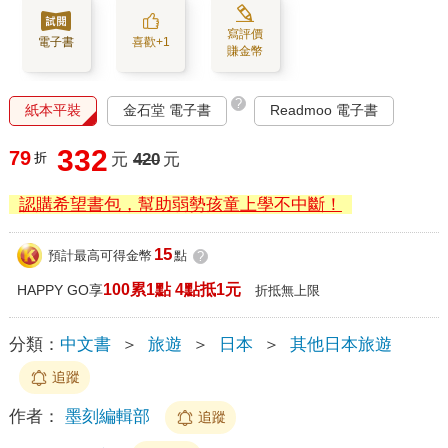
寫評價
電子書
喜歡+1
賺金幣
?
紙本平裝
金石堂 電子書
Readmoo 電子書
332
79
折
元
420
元
認購希望書包，幫助弱勢孩童上學不中斷！
15
預計最高可得金幣
點
?
100累1點 4點抵1元
HAPPY GO享
折抵無上限
分類：
中文書
＞
旅遊
＞
日本
＞
其他日本旅遊
追蹤
作者：
墨刻編輯部
追蹤