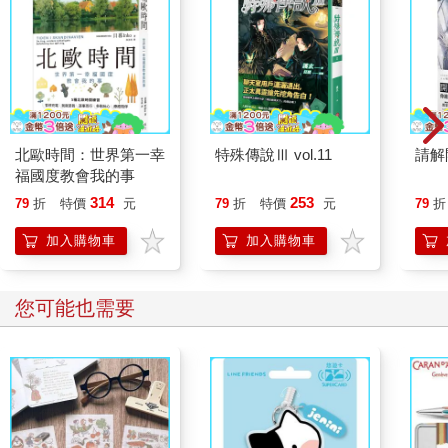
北歐時間：世界第一幸
特殊傳說Ⅲ vol.11
請解
福國度教會我的事
314
253
79
折
特價
元
79
折
特價
元
79
折
加入購物車
加入購物車
您可能也需要