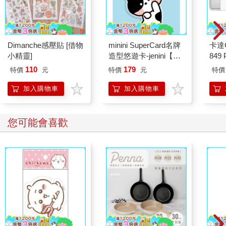
Dimanche感壓貼 [借物
minini SuperCard名牌
卡達C
小精靈]
造型悠遊卡-jenini【受
849 
託代銷】
ED.
110
179
特價
元
特價
元
特價
加入購物車
加入購物車
您可能會喜歡