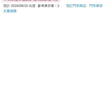
退換貨須知：
預計 2026/08/10 出貨
參考庫存量：2
預訂門市商品
門市庫存
大量採購
**提醒您，鑑賞期不等於試用期，退回商品須為全新狀態**
依據「消費者保護法」第19條及行政院消費者保護處公告之
「通訊交易解除權合理例外情事適用準則」，以下商品購買
後，除商品本身有瑕疵外，將不提供7天的猶豫期：
易於腐敗、保存期限較短或解約時即將逾期。（如：生
鮮食品）
依消費者要求所為之客製化給付。（客製化商品）
報紙、期刊或雜誌。（含MOOK、外文雜誌）
經消費者拆封之影音商品或電腦軟體。
非以有形媒介提供之數位內容或一經提供即為完成之線
上服務，經消費者事先同意始提供。（如：電子書、電
子雜誌、下載版軟體、虛擬商品…等）
已拆封之個人衛生用品。（如：內衣褲、刮鬍刀、除毛
刀…等）
若非上列種類商品，均享有到貨7天的猶豫期（含例假
日）。
辦理退換貨時，商品（組合商品恕無法接受單獨退貨）必須