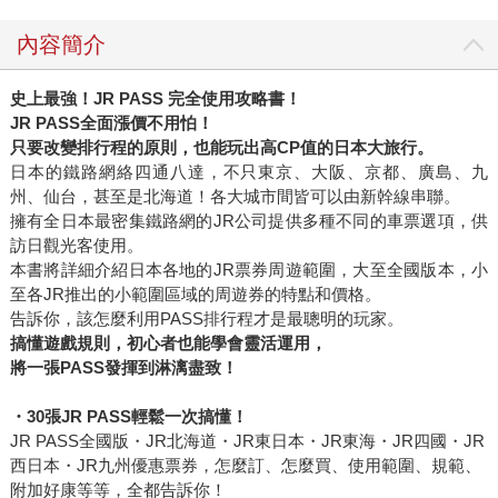
內容簡介
史上最強！
JR PASS
完全使用攻略書！
JR PASS
全面漲價不用怕！
只要改變排行程的原則，也能玩出高
CP
值的日本大旅行。
日本的鐵路網絡四通八達，不只東京、大阪、京都、廣島、九
州、仙台，甚至是北海道！各大城市間皆可以由新幹線串聯。
擁有全日本最密集鐵路網的JR公司提供多種不同的車票選項，供
訪日觀光客使用。
本書將詳細介紹日本各地的JR票券周遊範圍，大至全國版本，小
至各JR推出的小範圍區域的周遊券的特點和價格。
告訴你，該怎麼利用PASS排行程才是最聰明的玩家。
搞懂遊戲規則，初心者也能學會靈活運用，
將一張
PASS
發揮到淋漓盡致！
・
30
張
JR PASS
輕鬆
一次搞懂！
JR PASS全國版・JR北海道・JR東日本・JR東海・JR四國・JR
西日本・JR九州優惠票券，怎麼訂、怎麼買、使用範圍、規範、
附加好康等等，全都告訴你！