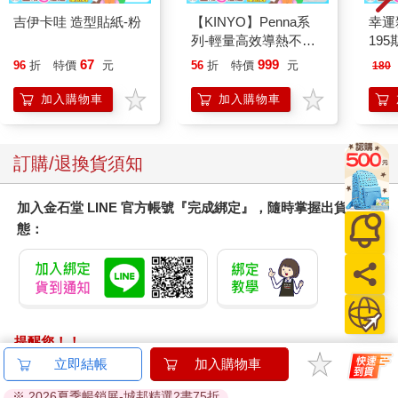
吉伊卡哇 造型貼紙-粉
【KINYO】Penna系
幸運
列-輕量高效導熱不沾
195
平煎鍋30cm
67
999
96
折
特價
元
56
折
特價
元
180
加入購物車
加入購物車
訂購/退換貨須知
加入金石堂 LINE 官方帳號『完成綁定』，隨時掌握出貨動
態：
提醒您！！
金石堂及銀行均不會請您操作ATM! 如接獲電話要求您前往
立即結帳
加入購物車
ATM提款機，請不要聽從指示，以免受騙上當！
※ 2026夏季暢銷展-城邦精選2書75折