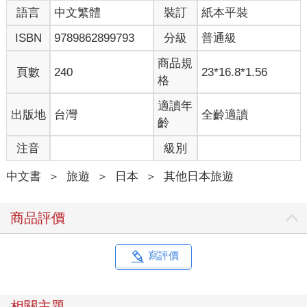
語言
中文繁體
裝訂
紙本平裝
ISBN
9789862899793
分級
普通級
商品規
頁數
240
23*16.8*1.56
格
適讀年
出版地
台灣
全齡適讀
齡
注音
級別
中文書
＞
旅遊
＞
日本
＞
其他日本旅遊
商品評價
寫評價
相關主題