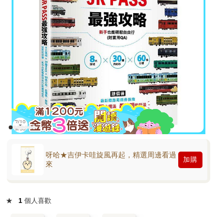
呀哈★吉伊卡哇旋風再起，精選周邊看過
加購
來
★
1
個人喜歡