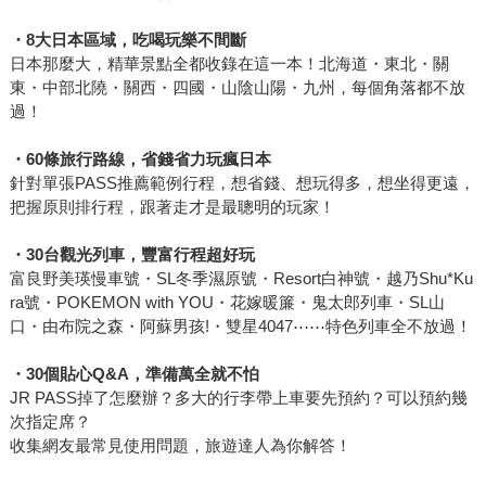
・
8
大日本區域，吃喝玩樂不間斷
日本那麼大，精華景點全都收錄在這一本！北海道・東北・關
東・中部北隢・關西・四國・山陰山陽・九州，每個角落都不放
過！
・
60
條旅行路線，省錢省力玩瘋日本
針對單張PASS推薦範例行程，想省錢、想玩得多，想坐得更遠，
把握原則排行程，跟著走才是最聰明的玩家！
・
30
台觀光列車，豐富行程超好玩
富良野美瑛慢車號・SL冬季濕原號・Resort白神號・越乃Shu*Ku
ra號・POKEMON with YOU・花嫁暖簾・鬼太郎列車・SL山
口・由布院之森・阿蘇男孩!・雙星4047⋯⋯特色列車全不放過！
・30
個貼心Q&A
，準備萬全就不怕
JR PASS掉了怎麼辦？多大的行李帶上車要先預約？可以預約幾
次指定席？
收集網友最常見使用問題，旅遊達人為你解答！