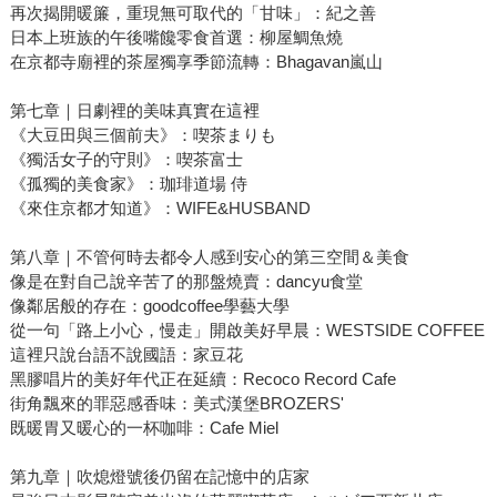
再次揭開暖簾，重現無可取代的「甘味」：紀之善
日本上班族的午後嘴饞零食首選：柳屋鯛魚燒
在京都寺廟裡的茶屋獨享季節流轉：Bhagavan嵐山
第七章｜日劇裡的美味真實在這裡
《大豆田與三個前夫》：喫茶まりも
《獨活女子的守則》：喫茶富士
《孤獨的美食家》：珈琲道場 侍
《來住京都才知道》：WIFE&HUSBAND
第八章｜不管何時去都令人感到安心的第三空間＆美食
像是在對自己說辛苦了的那盤燒賣：dancyu食堂
像鄰居般的存在：goodcoffee學藝大學
從一句「路上小心，慢走」開啟美好早晨：WESTSIDE COFFEE
這裡只說台語不說國語：家豆花
黑膠唱片的美好年代正在延續：Recoco Record Cafe
街角飄來的罪惡感香味：美式漢堡BROZERS'
既暖胃又暖心的一杯咖啡：Cafe Miel
第九章｜吹熄燈號後仍留在記憶中的店家