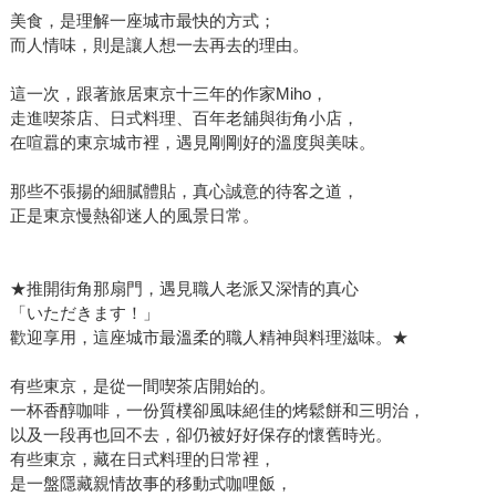
美食，是理解一座城市最快的方式；
而人情味，則是讓人想一去再去的理由。
這一次，跟著旅居東京十三年的作家Miho，
走進喫茶店、日式料理、百年老舖與街角小店，
在喧囂的東京城市裡，遇見剛剛好的溫度與美味。
那些不張揚的細膩體貼，真心誠意的待客之道，
正是東京慢熱卻迷人的風景日常。
★推開街角那扇門，遇見職人老派又深情的真心
「いただきます！」
歡迎享用，這座城市最溫柔的職人精神與料理滋味。★
有些東京，是從一間喫茶店開始的。
一杯香醇咖啡，一份質樸卻風味絕佳的烤鬆餅和三明治，
以及一段再也回不去，卻仍被好好保存的懷舊時光。
有些東京，藏在日式料理的日常裡，
是一盤隱藏親情故事的移動式咖哩飯，