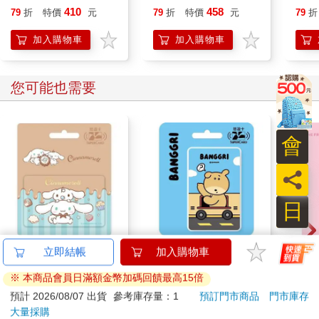
個可愛麵包，最道地的
桌，每天都想吃的三餐
410
458
79
折
特價
元
79
折
特價
元
79
折
懷舊滋味
提案 100+
加入購物車
加入購物車
您可能也需要
會
員
日
三麗鷗可可戀心
BANGGRI Supercard
mini
立即結帳
加入購物車
SuperCard悠遊卡-大
悠遊卡-MUNGGU【受
造型
※ 本商品會員日滿額金幣加碼回饋最高15倍
耳狗【受託代銷】
託代銷】
cho
150
150
特價
元
特價
元
特價
預計 2026/08/07 出貨
參考庫存量：1
預訂門市商品
門市庫存
大量採購
加入購物車
加入購物車