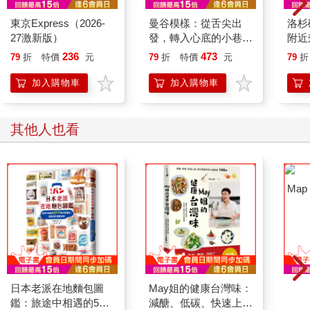
東京Express（2026-
曼谷模樣：從舌尖出
洛杉
27激新版）
發，轉入心底的小巷，
附近
看見不一樣的曼谷
越愛
236
473
79
折
特價
元
79
折
特價
元
79
折
（最
加入購物車
加入購物車
其他人也看
日本老派在地麵包圖
May姐的健康台灣味：
Map
鑑：旅途中相遇的500
減醣、低碳、快速上