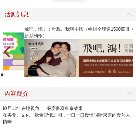
活動訊息
閱讀漫遊錄-2026上半年暢銷榜
飛
新
內容簡介
旅居13年在地視角 ╳ 深度書寫東京故事
在美食、文化、飲食記憶之間，一口一口慢慢咀嚼東京的慢熱人
情味