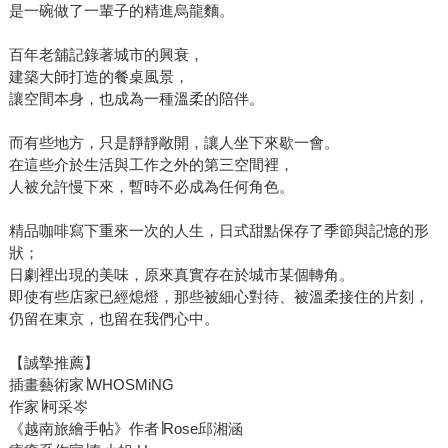
是一碗做了一輩子的精進烏龍麵。
百年老舖記錄著城市的興衰，
建築大師打造的餐桌風景，
讓空間本身，也成為一種溫柔的陪伴。
而有些地方，只是靜靜敞開，讓人坐下來歇一會。
在這些介於生活與工作之外的第三空間裡，
人被允許慢下來，暫時不必成為任何角色。
精品咖啡寫下重來一次的人生，日式甜點保存了季節與記憶的形
狀；
日劇裡出現的美味，原來真實存在於城市某個轉角。
即使有些店家已經熄燈，那些被細心對待、被溫柔接住的片刻，
仍留在東京，也留在我們心中。
【誠摯推薦】
插畫藝術家∣WHOSMiNG
作家∣柯采岑
《越南旅繪手帖》作者∣Rose邱湘涵