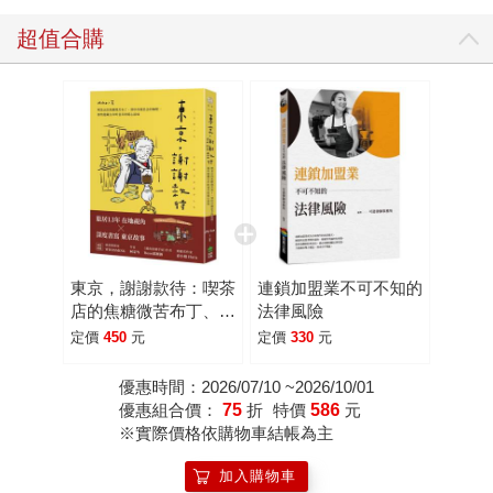
超值合購
東京，謝謝款待：喫茶
連鎖加盟業不可不知的
店的焦糖微苦布丁、刻
法律風險
印母親思念的咖哩⋯那
定價
450
元
定價
330
元
些隱藏在市町巷弄的暖
心滋味
優惠時間：2026/07/10 ~2026/10/01
優惠組合價：
75
折
特價
586
元
※實際價格依購物車結帳為主
加入購物車