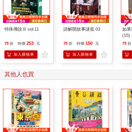
特殊傳說Ⅲ vol.11
請解開故事謎底 03
如果
(1
貓漫
253
150
79
折
特價
元
79
折
特價
元
79
折
加入購物車
加入購物車
其他人也買