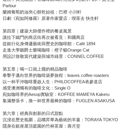
Parlour
蘭姆葡萄奶油夾心餅乾始祖：巴裡 小川軒
日劇《宛如阿修羅》原著作家愛店：喫茶去 快生軒
第四章｜建築大師傑作裡的餐桌風景
讓拉下鐵門的商店街再次被看見：和國商店
從銀行化身傳遞藝術與歷史的咖啡館：Café 1894
走進大學聽爵士樂喝咖啡：橙子貓Orange Cat
用設計致敬當代建築與城市綠景：CONNEL COFFEE
第五章｜喝一口就上癮的精品咖啡
拳擊手邁向世界的咖啡築夢旅程：leaves coffee roasters
以一杯手沖咖啡重啟人生：PHILOCOFFEA表參道店
感受澳洲獨有的咖啡文化：Single O
宛如咖啡界的Aesop實驗室：KOFFEE MAMEYA Kakeru
集滿整張卡，換一杯世界最棒的咖啡：FUGLEN ASAKUSA
第六章｜經典與創新的日式甜點
沉浸在歷史氛圍，品嚐昇華為藝術的羊羹：TORAYA TOKYO
隱身在銀座屋頂庭園的竹林茶屋：壽月堂