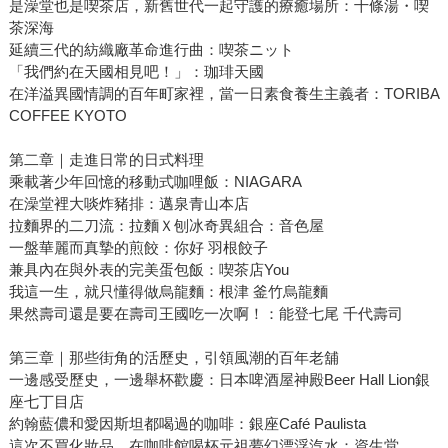
是澡堂也是喫茶店，新舊世代一起守護的療癒場所：十條湯・喫
茶深海
延續三代的紡織廠革命進行曲：喫茶ニット
「我們約在天國相見吧！」：珈琲天國
在洋溢異國情調的百年町家裡，當一日素食養生主義者：TORIBA
COFFEE KYOTO
第二章｜走進日常的日式料理
乘載著少年回憶的移動式咖哩飯：NIAGARA
在澡堂裡大啖炸豬排：邁泉青山本店
拉麵界的二刀流：拉麵Ｘ刨冰奇異組合：音色屋
一盤華麗而真摯的煎餃：你好 羽根餃子
兼具內在與外表的完美蛋包飯：喫茶店You
我這一生，就只懂得做烏龍麵：根津 釜竹烏龍麵
果然壽司還是要在壽司王國吃一次啊！：能登七尾 千代壽司
第三章｜那些街角的活歷史，引領風潮的百年老舖
一邊感受歷史，一邊舉杯歡慶：日本啤酒屋神殿Beer Hall Lion銀
座七丁目店
約翰藍儂和愛因斯坦都喝過的咖啡：銀座Café Paulista
這次不買化妝品，在咖啡館喝杯元祖夢幻漂浮汽水：資生堂