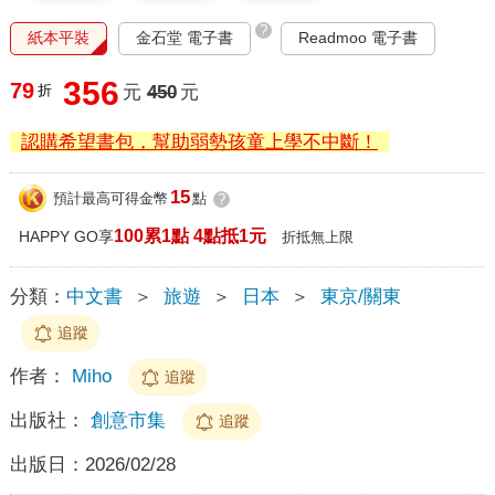
?
紙本平裝
金石堂 電子書
Readmoo 電子書
356
79
折
元
450
元
認購希望書包，幫助弱勢孩童上學不中斷！
15
預計最高可得金幣
點
?
100累1點 4點抵1元
HAPPY GO享
折抵無上限
分類：
中文書
＞
旅遊
＞
日本
＞
東京/關東
追蹤
作者：
Miho
追蹤
出版社：
創意市集
追蹤
出版日：
2026/02/28