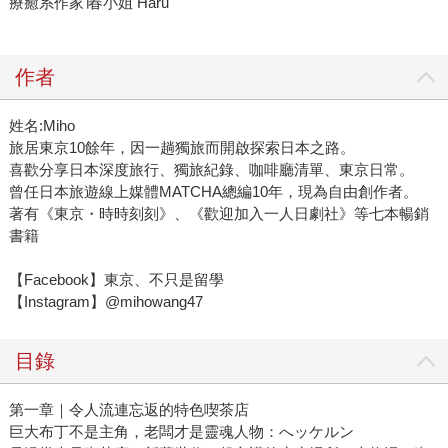
療癒系作家∣春小姐 Haru
作者
姓名:Miho
旅居東京10餘年，因一趟獨旅而開啟探索日本之路。
喜歡分享日本深度旅行、獨旅紀錄、咖啡廳清單、東京日常。
曾任日本旅遊線上媒體MATCHA總編10年，現為自由創作者。
著有《東京・時時刻刻》、《歡迎加入一人日劇社》等七本暢銷
書籍
【Facebook】東京、不只是留學
【Instagram】@mihowang47
目錄
第一章｜令人流連忘返的特色喫茶店
巨大布丁不是主角，老闆才是靈魂人物：へッケルン