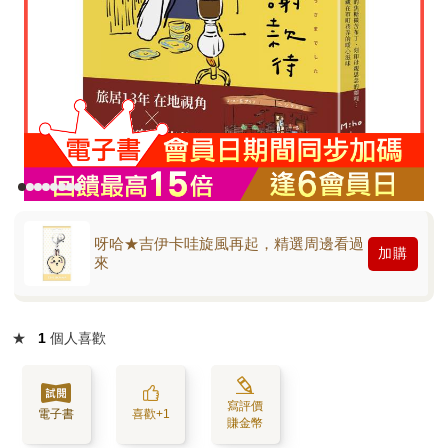
呀哈★吉伊卡哇旋風再起，精選周邊看過
加購
來
★
1
個人喜歡
寫評價
電子書
喜歡+1
賺金幣