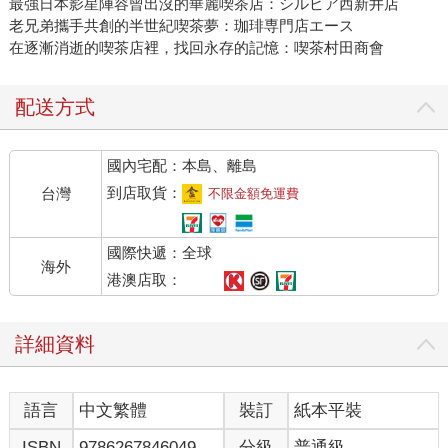
最強日本影星陣容曾出沒的華麗喫茶店：シルビア西新井店
老兄弟攜手共創的半世紀喫茶夢：珈琲専門店エース
在逐漸消逝的喫茶店裡，找回永存的記憶：喫茶村田商會
配送方式
國內宅配：本島、離島
到店取貨：
台灣
不限金額免運費
國際快遞：全球
海外
港澳店取：
詳細資料
語言
中文繁體
裝訂
紙本平裝
ISBN
9786267846049
分級
普通級