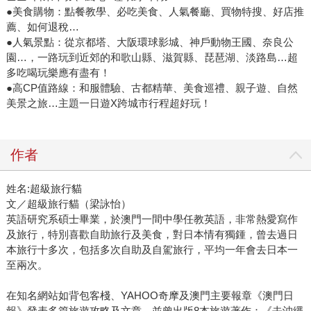
●美食購物：點餐教學、必吃美食、人氣餐廳、買物特搜、好店推
薦、如何退稅…
●人氣景點：從京都塔、大阪環球影城、神戶動物王國、奈良公
園…，一路玩到近郊的和歌山縣、滋賀縣、琵琶湖、淡路島…超
多吃喝玩樂應有盡有！
●高CP值路線：和服體驗、古都精華、美食巡禮、親子遊、自然
美景之旅…主題一日遊X跨城市行程超好玩！
作者
姓名:超級旅行貓
文／超級旅行貓（梁詠怡）
英語研究系碩士畢業，於澳門一間中學任教英語，非常熱愛寫作
及旅行，特別喜歡自助旅行及美食，對日本情有獨鍾，曾去過日
本旅行十多次，包括多次自助及自駕旅行，平均一年會去日本一
至兩次。
在知名網站如背包客棧、YAHOO奇摩及澳門主要報章《澳門日
報》發表多篇旅遊攻略及文章，並曾出版8本旅遊著作：《去沖繩