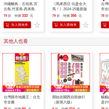
沖繩離島：石垣島‧宮
《馬來西亞 玩盡全大
台灣
古島‧竹富島‧西表島
馬！》2024-25最新版
市全
332
356
79
折
特價
元
79
折
特價
元
78
折
加入購物車
加入購物車
其他人也看
台灣縣市地圖王：台北
開始在關西自助旅行
貓貓
市全圖
（新第六版）
是什
隨書
94
414
78
折
特價
元
9
折
特價
元
79
折