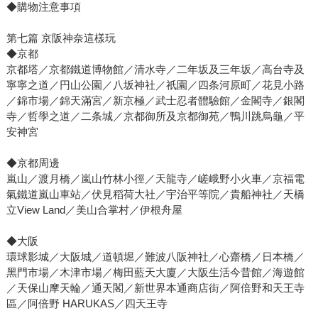
◆購物注意事項
第七篇 京阪神奈這樣玩
◆京都
京都塔／京都鐵道博物館／清水寺／二年坂及三年坂／高台寺及
寧寧之道／円山公園／八坂神社／祇園／四条河原町／花見小路
／錦市場／錦天滿宮／新京極／武士忍者體驗館／金閣寺／銀閣
寺／哲學之道／二条城／京都御所及京都御苑／鴨川跳烏龜／平
安神宮
◆京都周邊
嵐山／渡月橋／嵐山竹林小徑／天龍寺／嵯峨野小火車／京福電
氣鐵道嵐山車站／伏見稻荷大社／宇治平等院／貴船神社／天橋
立View Land／美山合掌村／伊根舟屋
◆大阪
環球影城／大阪城／道頓堀／難波八阪神社／心齋橋／日本橋／
黑門市場／木津市場／梅田藍天大廈／大阪生活今昔館／海遊館
／天保山摩天輪／通天閣／新世界本通商店街／阿倍野和天王寺
區／阿倍野 HARUKAS／四天王寺