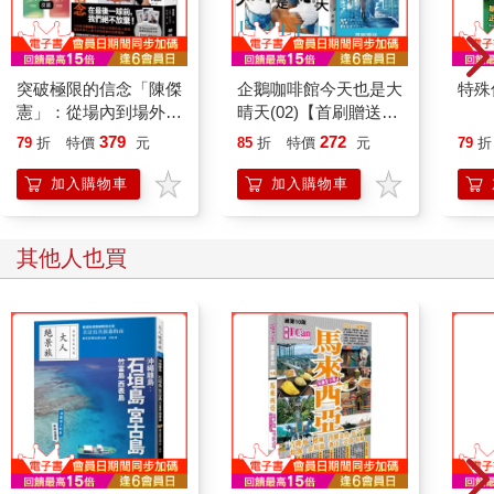
突破極限的信念「陳傑
企鵝咖啡館今天也是大
特殊傳
憲」：從場內到場外，
晴天(02)【首刷贈送
台灣隊長全力以赴的堅
「謹賀新年」收藏卡】
379
272
79
折
特價
元
85
折
特價
元
79
折
持與自白 （限量典藏
「日常私服小卡組」）
加入購物車
加入購物車
其他人也買