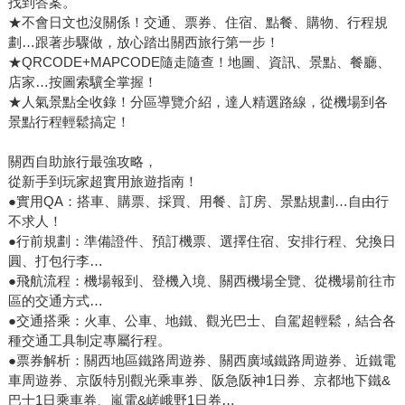
找到答案。
★不會日文也沒關係！交通、票券、住宿、點餐、購物、行程規
劃…跟著步驟做，放心踏出關西旅行第一步！
★QRCODE+MAPCODE隨走隨查！地圖、資訊、景點、餐廳、
店家…按圖索驥全掌握！
★人氣景點全收錄！分區導覽介紹，達人精選路線，從機場到各
景點行程輕鬆搞定！
關西自助旅行最強攻略，
從新手到玩家超實用旅遊指南！
●實用QA：搭車、購票、採買、用餐、訂房、景點規劃…自由行
不求人！
●行前規劃：準備證件、預訂機票、選擇住宿、安排行程、兌換日
圓、打包行李…
●飛航流程：機場報到、登機入境、關西機場全覽、從機場前往市
區的交通方式…
●交通搭乘：火車、公車、地鐵、觀光巴士、自駕超輕鬆，結合各
種交通工具制定專屬行程。
●票券解析：關西地區鐵路周遊券、關西廣域鐵路周遊券、近鐵電
車周遊券、京阪特別觀光乘車券、阪急阪神1日券、京都地下鐵&
巴士1日乘車券、嵐電&嵯峨野1日券…