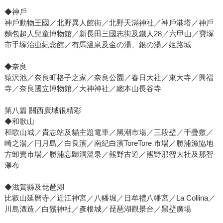
◆神戶
神戶動物王國／北野異人館街／北野天滿神社／神戶港塔／神戶
麵包超人兒童博物館／新長田三國志街及鐵人28／六甲山／寶塚
市手塚治虫紀念館／有馬溫泉及金の湯、銀の湯／姬路城
◆奈良
猿沢池／奈良町格子之家／奈良公園／春日大社／東大寺／興福
寺／奈良國立博物館／大神神社／總本山長谷寺
第八篇 關西廣域很精彩
◆和歌山
和歌山城／貴志站及貓主題電車／黑潮市場／三段壁／千疊敷／
崎之湯／円月島／白良濱／南紀白濱ToreTore 市場／勝浦漁協地
方卸賣市場／勝浦忘歸洞溫泉／熊野古道／熊野那智大社及那智
瀑布
◆滋賀縣及琵琶湖
比叡山延曆寺／近江神宮／八幡堀／日牟禮八幡宮／La Collina／
川島酒造／白鬚神社／彥根城／琵琶湖觀景台／黑壁廣場