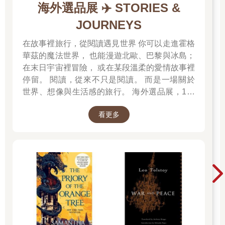
海外選品展 ✈️ STORIES &
JOURNEYS
在故事裡旅行，從閱讀遇見世界 你可以走進霍格
華茲的魔法世界， 也能漫遊北歐、巴黎與冰島；
在末日宇宙裡冒險， 或在某段溫柔的愛情故事裡
停留。 閱讀，從來不只是閱讀。 而是一場關於
世界、想像與生活感的旅行。 海外選品展，1折
起 限量空運商品，先搶先贏 週週商品更新
看更多