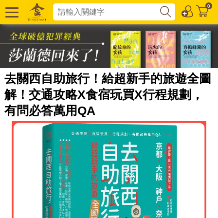
0
去關西自助旅行！給超新手的旅遊全圖
解！交通攻略X食宿玩買X行程規劃，
有問必答萬用QA