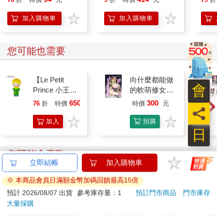
倡泡
加入購物車
加入購物車
您可能也需要
【Le Petit
向什麼都能做
會
Prince 小王
的軟萌修女魅
子】CR2062
魔懺悔榨精
650
300
76
折
特價
元
特價
元
員
軟綿綿的小王
子紓壓捏捏公
加入
預購
仔
日
購物
限定
車
您可能會喜歡
立即結帳
加入購物車
※ 本商品會員日滿額金幣加碼回饋最高15倍
預計 2026/08/07 出貨
參考庫存量：1
預訂門市商品
門市庫存
大量採購