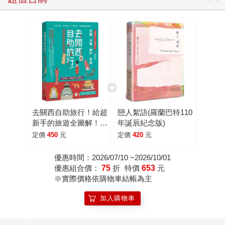
去關西自助旅行！給超
戀人絮語(羅蘭巴特110
新手的旅遊全圖解！交
年誕辰紀念版)
通攻略X食宿玩買X行
定價
450
元
定價
420
元
程規劃，有問必答萬用
QA
優惠時間：2026/07/10 ~2026/10/01
優惠組合價：
75
折
特價
653
元
※實際價格依購物車結帳為主
加入購物車