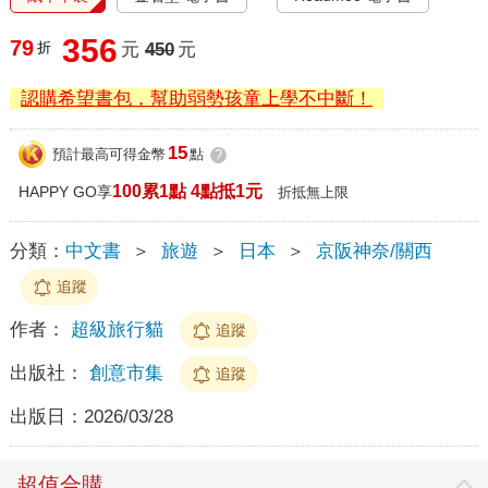
356
79
折
元
450
元
認購希望書包，幫助弱勢孩童上學不中斷！
15
預計最高可得金幣
點
?
100累1點 4點抵1元
HAPPY GO享
折抵無上限
分類：
中文書
＞
旅遊
＞
日本
＞
京阪神奈/關西
追蹤
作者：
超級旅行貓
追蹤
出版社：
創意市集
追蹤
出版日：
2026/03/28
超值合購