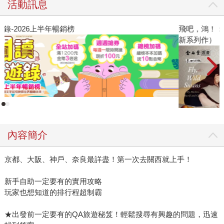
活動訊息
閱讀漫遊錄-2026上半年暢銷榜
飛
新
內容簡介
京都、大阪、神戶、奈良最詳盡！第一次去關西就上手！
新手自助一定要有的實用攻略
玩家也想知道的排行程超制霸
★出發前一定要有的QA旅遊秘笈！輕鬆搜尋有興趣的問題，迅速