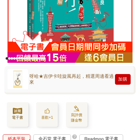
呀哈★吉伊卡哇旋風再起，精選周邊看過
加購
來
寫評價
電子書
喜歡+1
賺金幣
?
紙本平裝
金石堂 電子書
Readmoo 電子書