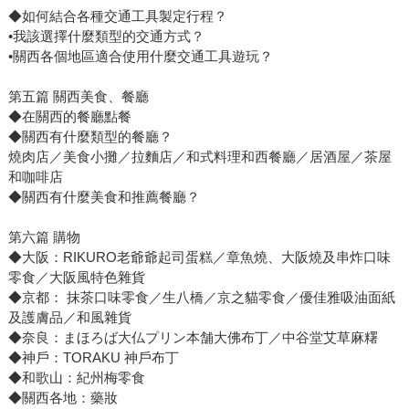
◆如何結合各種交通工具製定行程？
•我該選擇什麼類型的交通方式？
•關西各個地區適合使用什麼交通工具遊玩？
第五篇 關西美食、餐廳
◆在關西的餐廳點餐
◆關西有什麼類型的餐廳？
燒肉店／美食小攤／拉麵店／和式料理和西餐廳／居酒屋／茶屋
和咖啡店
◆關西有什麼美食和推薦餐廳？
第六篇 購物
◆大阪：RIKURO老爺爺起司蛋糕／章魚燒、大阪燒及串炸口味
零食／大阪風特色雜貨
◆京都： 抹茶口味零食／生八橋／京之貓零食／優佳雅吸油面紙
及護膚品／和風雜貨
◆奈良：まほろば大仏プリン本舗大佛布丁／中谷堂艾草麻糬
◆神戶：TORAKU 神戶布丁
◆和歌山：紀州梅零食
◆關西各地：藥妝