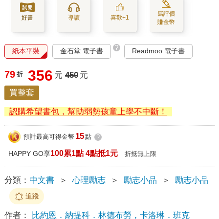
寫評價
好書
導讀
喜歡+1
賺金幣
?
紙本平裝
金石堂 電子書
Readmoo 電子書
356
79
折
元
450
元
買整套
認購希望書包，幫助弱勢孩童上學不中斷！
15
預計最高可得金幣
點
?
100累1點 4點抵1元
HAPPY GO享
折抵無上限
分類：
中文書
＞
心理勵志
＞
勵志小品
＞
勵志小品
追蹤
作者：
比約恩．納提科．林德布勞，卡洛琳．班克