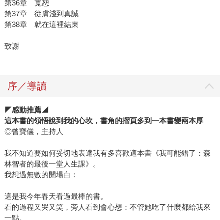
第36章 寬恕
第37章 從膚淺到真誠
第38章 就在這裡結束
致謝
序／導讀
◤感動
推薦
◢
這本書的領悟說到我的心坎，書角的摺頁多到一本書變兩本厚
◎曾寶儀，主持人
我不知道要如何妥切地表達我有多喜歡這本書《我可能錯了：森
林智者的最後一堂人生課》。
我想過無數的開場白：
這是我今年春天看過最棒的書。
看的過程又哭又笑，旁人看到會心想：不管她吃了什麼都給我來
一點。