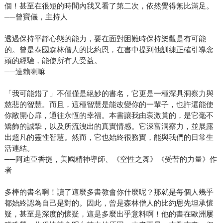
個！甚至在很短的時間內我又看了第二次，依然覺得無比滿足。
──曾寶儀，主持人
透過保持平靜心態的能力，要在面對困難時保持樂觀是有可能
的。曾是泰國森林僧人的比約恩，在書中提到他訓練正確引導念
頭的經驗，能使所有人受益。
──達賴喇嘛
「我可能錯了」不僅僅是絕妙的書名，它更是一種深具洞察力與
慈悲的智慧。而且，這種智慧是能改變你的一輩子，也許還能使
你敞開心扉，通往永恆的幸福。本書讓我由衷激賞的，是它毫不
矯飾的誠摯，以及所流洩出的真實情感。它深富洞察力，並展露
出超凡的靈性智慧。然而，它也始終很務實，能與我們的日常生
活連結。
──阿迪亞香提，美國精神導師、《空性之舞》《受苦的力量》作
者
多棒的書名啊！讀了這麼多書教會你什麼呢？那就是每個人幾乎
都始終認為自己是對的。因此，曾是森林僧人的比約恩先坦承懷
疑，甚至是深度的懷疑，這是多麼出乎意料啊！他的書在歐洲屢