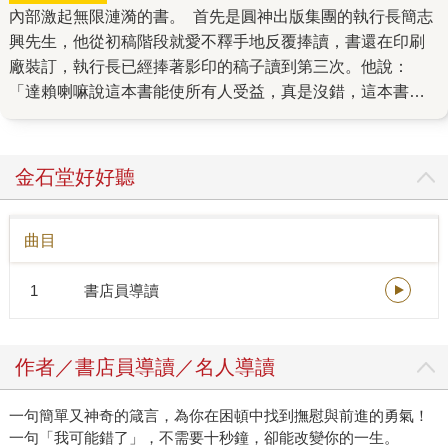
內部激起無限漣漪的書。 首先是圓神出版集團的執行長簡志
興先生，他從初稿階段就愛不釋手地反覆捧讀，書還在印刷
廠裝訂，執行長已經捧著影印的稿子讀到第三次。他說：
「達賴喇嘛說這本書能使所有人受益，真是沒錯，這本書能
幫助讀者找到心的平靜。」他還說，社內曾出版過許多對讀
者有益、帶動閱讀潮流的書，像是《原子習慣》、《被討厭
的勇氣》，書名都有一種「流行口號」的魔力，內容則有著
金石堂好好聽
轉化讀者生命的巨大能量，而《我可能錯了》也有著同樣的
特質，是一本能帶來撫慰的書。 這本書在農曆年前上架，印
曲目
製時程特別緊湊，但是很幸運的，我們即時得到當今古巴重
量級且身價最高的藝術家托馬斯．桑切斯授權畫作《崇敬》
1
書店員導讀
（Adoracio?n）來設計書封（連諾貝爾文學獎得主馬奎斯也
是他的忠實粉絲！），推薦人許瑞云醫師更是一個週末就讀
完，文思泉湧寫下了推薦序，她說：「一般書籍帶來『知
作者／書店員導讀／名人導讀
識』，而這本書是作者的親身體驗，文字飽含真實的穿透
力，有太多值得細細思考的智慧……《我可能錯了》像一句
一句簡單又神奇的箴言，為你在困頓中找到撫慰與前進的勇氣！
箴言，可以幫助很多伴侶、家人跳脫爭吵或冷戰。」 《我可
一句「我可能錯了」，不需要十秒鐘，卻能改變你的一生。
能錯了》在瑞典和歐洲已經長銷三年，獲獎連連，去年在韓