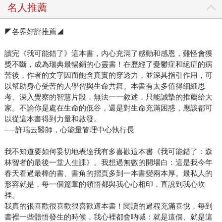
名人推薦
◤各界好評推薦◢
讀完《我可能錯了》這本書，內心充滿了感動和感恩，難怪會獲
獎不斷，成為瑞典最暢銷的心靈書！在歷經了憂鬱症和絕症的病
苦後，作者的文字因而飽含真實的穿透力，並深具指引作用，可
以幫助身心受苦的人學習與生命共舞。本書有太多值得細細思
考、深入覺察的智慧片段，無法一一敘述，只能誠摯的推薦給大
家。不論你是處在生命的低谷，還是對生命充滿困惑，應該都可
以從這本書得到力量和啟發。
──許瑞云醫師，心能量管理中心執行長
我不知道要如何妥切地表達我有多喜歡這本書《我可能錯了：森
林智者的最後一堂人生課》。我想過無數的開場白：這是我今年
春天看過最棒的書、書角的摺頁多到一本書變兩本厚。最私人的
形容就是，每一個篇章的領悟都與我心心相印，直說到我心坎
裡。
我真的很喜歡很喜歡很喜歡這本書！閱讀的過程充滿喜悅，每到
書裡一些體悟發生的時候，我心裡都會吶喊：就是這個、就是這