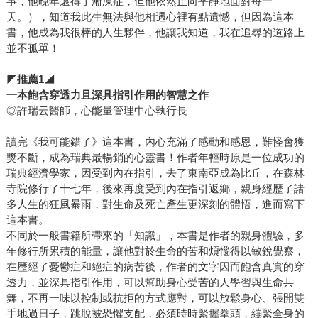
事，他晚年還得了漸凍症，但他依然正向平靜地面對每一
天。），知道我此生無法與他相遇心裡有點遺憾，但因為這本
書，他成為我很棒的人生夥伴，他讓我知道，我在追尋的道路上
並不孤單！
◤
推薦
1
◢
一本飽含穿透力且深具指引作用的智慧之作
◎許瑞云醫師，心能量管理中心執行長
讀完《我可能錯了》這本書，內心充滿了感動和感恩，難怪會獲
獎不斷，成為瑞典最暢銷的心靈書！作者年輕時原是一位成功的
瑞典經濟學家，因受到內在指引，去了東南亞成為比丘，在森林
寺院修行了十七年，後來再度受到內在指引返鄉，親身經歷了諸
多人生的狂風暴雨，對生命及死亡產生更深刻的體悟，進而寫下
這本書。
不同於一般書籍所帶來的「知識」，本書是作者的親身體驗，多
年修行所累積的能量，讓他對於生命的苦和煩惱得以敏銳覺察，
在歷經了憂鬱症和絕症的病苦後，作者的文字因而飽含真實的穿
透力，並深具指引作用，可以幫助身心受苦的人學習與生命共
舞，不再一味以控制或抗拒的方式應對，可以放鬆身心、張開雙
手地過日子，跳脫被恐懼支配，必須時時緊握拳頭，繃緊全身的