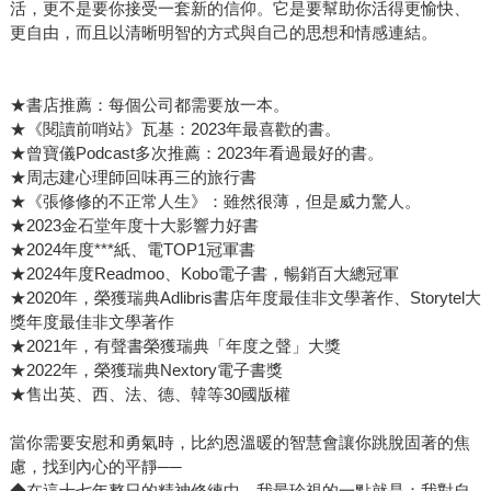
活，更不是要你接受一套新的信仰。它是要幫助你活得更愉快、
更自由，而且以清晰明智的方式與自己的思想和情感連結。
★書店推薦：每個公司都需要放一本。
★《閱讀前哨站》瓦基：2023年最喜歡的書。
★曾寶儀Podcast多次推薦：2023年看過最好的書。
★周志建心理師回味再三的旅行書
★《張修修的不正常人生》：雖然很薄，但是威力驚人。
★2023金石堂年度十大影響力好書
★2024年度***紙、電TOP1冠軍書
★2024年度Readmoo、Kobo電子書，暢銷百大總冠軍
★2020年，榮獲瑞典Adlibris書店年度最佳非文學著作、Storytel大
獎年度最佳非文學著作
★2021年，有聲書榮獲瑞典「年度之聲」大獎
★2022年，榮獲瑞典Nextory電子書獎
★售出英、西、法、德、韓等30國版權
當你需要安慰和勇氣時，比約恩溫暖的智慧會讓你跳脫固著的焦
慮，找到內心的平靜──
◆在這十七年整日的精神修練中，我最珍視的一點就是：我對自