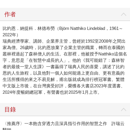
作者
比約恩．納提科．林德布勞（Björn Natthiko Lindeblad，1961～
2022年）
瑞典經濟學家、講師、企業界主管，曾經於1992至2008年之間出
家為僧。26歲時，比約恩放棄了企業主管的職業，轉而在泰國的
叢林裡過起了森林僧人的生活。在那裡，他被授予Natthiko這個名
字，意思是「在智慧中成長的人」。他的《我可能錯了：森林智
者的最後一堂人生課》一書贏得了瑞典人民的喜愛，講述了比約
恩的人生旅程，以及他對一個人如何能過上更自由、更有意義的
生活所獲得的來之不易見解，甫出版就成為排行榜冠軍書。繁體
中文版上市後，在台灣廣受好評，榮獲各大書店2023年度選書、
2024年度暢銷總冠軍，有聲書也於2025年1月上市。
目錄
〈推薦序〉一本飽含穿透力且深具指引作用的智慧之作 許瑞云
醫師