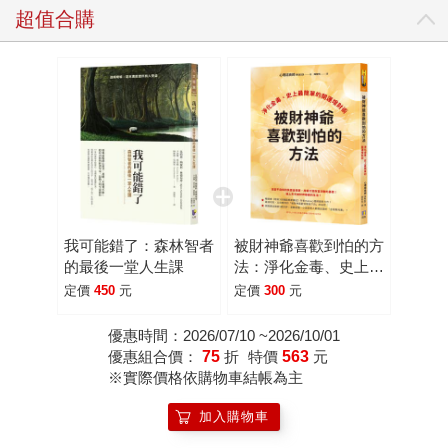
超值合購
我可能錯了：森林智者
被財神爺喜歡到怕的方
的最後一堂人生課
法：淨化金毒、史上最
簡單的開運增財術
定價
450
元
定價
300
元
優惠時間：2026/07/10 ~2026/10/01
優惠組合價：
75
折
特價
563
元
※實際價格依購物車結帳為主
加入購物車