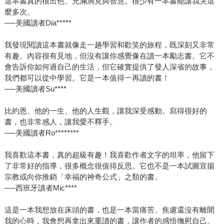
這本書真的很出色、充滿洞見與智慧。很少有一本書能讓我哭這
麼多次。
──美國讀者Dia*****
我發現閱讀這本書就像走一趟學習和歡笑的旅程，既深刻又非常
有趣。內容很有見地，但沒有讓你感覺像在讀一本勵志書。它不
會告訴你如何過自己的生活，但它確實提供了發人深省的故事，
我們都可以從中學習。它是一本值得一再讀的書！
──美國讀者Su****
比約恩、他的一生、他的人生觀，讓我深受感動。寫得很好的
書，也非常感人，讓我愛不釋手。
──美國讀者Ro********
我喜歡這本書，真的超級有趣！我喜歡作者文字的坦率，他留下
了非常好的指導，很多概念很值得反思。它也不是一本試圖宣揚
宗教或向你推銷「幸福的神奇公式」之類的書。
──西班牙讀者Mic****
這是一本我想放在床頭的書，也是一本當痛苦、焦慮還沒有離開
我的心時，我會想再拿出來重讀的書，讓作者的感悟撫慰自己。