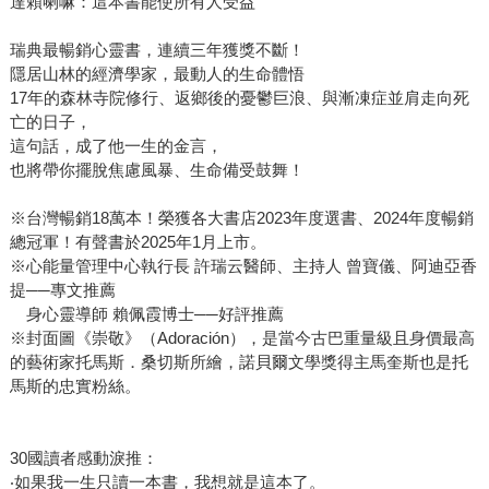
達賴喇嘛：這本書能使所有人受益
瑞典最暢銷心靈書，連續三年獲獎不斷！
隱居山林的經濟學家，最動人的生命體悟
17年的森林寺院修行、返鄉後的憂鬱巨浪、與漸凍症並肩走向死
亡的日子，
這句話，成了他一生的金言，
也將帶你擺脫焦慮風暴、生命備受鼓舞！
※台灣暢銷18萬本！榮獲各大書店2023年度選書、2024年度暢銷
總冠軍！有聲書於2025年1月上市。
※心能量管理中心執行長 許瑞云醫師、主持人 曾寶儀、阿迪亞香
提──專文推薦
身心靈導師 賴佩霞博士──好評推薦
※封面圖《崇敬》（Adoración），是當今古巴重量級且身價最高
的藝術家托馬斯．桑切斯所繪，諾貝爾文學獎得主馬奎斯也是托
馬斯的忠實粉絲。
30國讀者感動淚推：
‧如果我一生只讀一本書，我想就是這本了。