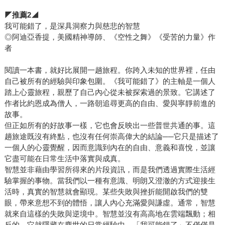
◤
推薦
2
◢
我可能錯了，是深具洞察力與慈悲的智慧
◎阿迪亞香提，美國精神導師、《空性之舞》《受苦的力量》作
者
閱讀一本書，就好比展開一趟旅程。你跨入未知的世界裡，任由
自己被所有的經驗與印象包圍。《我可能錯了》的主軸是一個人
踏上心靈旅程，親歷了自己內心從未被探索過的景致。它講述了
作者比約恩成為僧人，一路朝追尋更高的自由、愛與寧靜前進的
故事。
但正如所有的好故事一樣，它也會反映出一些普世共通的事。這
趟旅途既沒有終點，也沒有任何崇高偉大的結論──它只是描述了
一個人的心靈覺醒，因而意識到內在的自由、意義和喜悅，並讓
它盡可能在日常生活中落實與成真。
智慧並非藉由學習所得來的片段資訊，而是我們透過實際生活經
驗掌握的事物。當我們以一種有意識、明朗又澄澈的方式迎接生
活時，真實的智慧就會顯現。某些失敗與挫折能開啟我們的雙
眼，帶來意想不到的體悟，讓人內心充滿愛與謙虛。通常，智慧
就來自這樣的失敗與逆境中。智慧並沒有高高地在雲端飄動；相
反的，它就隱藏在塵世的日常經驗中。「我可能錯了」不僅僅是