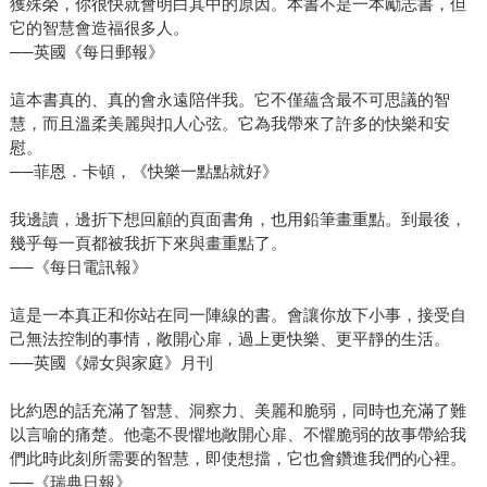
獲殊榮，你很快就會明白其中的原因。本書不是一本勵志書，但
它的智慧會造福很多人。
──英國《每日郵報》
這本書真的、真的會永遠陪伴我。它不僅蘊含最不可思議的智
慧，而且溫柔美麗與扣人心弦。它為我帶來了許多的快樂和安
慰。
──菲恩．卡頓，《快樂一點點就好》
我邊讀，邊折下想回顧的頁面書角，也用鉛筆畫重點。到最後，
幾乎每一頁都被我折下來與畫重點了。
──《每日電訊報》
這是一本真正和你站在同一陣線的書。會讓你放下小事，接受自
己無法控制的事情，敞開心扉，過上更快樂、更平靜的生活。
──英國《婦女與家庭》月刊
比約恩的話充滿了智慧、洞察力、美麗和脆弱，同時也充滿了難
以言喻的痛楚。他毫不畏懼地敞開心扉、不懼脆弱的故事帶給我
們此時此刻所需要的智慧，即使想擋，它也會鑽進我們的心裡。
──《瑞典日報》