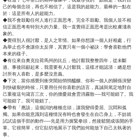
己的每個念頭，再也不相信了。這是我的超能力。最棒的一點在
於：這是所有人的超能力。
◆我不會鼓勵任何人進行正面思考。完全不鼓勵。我個人並不相
信正面思考有特別大的力量。我一直覺得正面思考是比較膚淺表
象的。
◆覺得別人很討厭，是人之常情。如果你想讓一個人好相處，行
為舉止也不會讓你太反彈，其實只有一個小祕訣：學會喜歡他們
本來的樣子。
◆有位來自奧克拉荷馬州的比丘，他討厭我整整四年，從未斷
過。事後回顧起來，我需要有人討厭我，這樣才能認清：總是想
討所有人喜歡，是多麼沒意義。
◆下次，當你感覺到衝突開始悄悄醞釀、你和一個人的關係演變
到快破裂的時候，只要用任何你喜歡的語言，真誠與篤定地對自
己重複這句箴言三次，你的擔憂就會雲消霧散──我可能錯了。我
可能錯了。我可能錯了。
◆帶有「應該」這個詞的種種念頭，讓我變得委屈、沉悶和孤
獨。如果你能意識到這種情況有時也會發生在自己身上，不妨就
試試這個手部的動作──先是用力握緊拳頭，然後鬆開成張開的手
掌。它很簡單，但它貼切地展示了我們如何能放下自己太執著的
事。