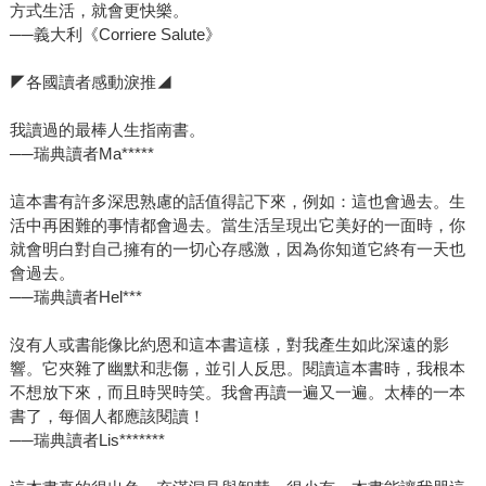
方式生活，就會更快樂。
──義大利《Corriere Salute》
◤各國讀者感動淚推◢
我讀過的最棒人生指南書。
──瑞典讀者Ma*****
這本書有許多深思熟慮的話值得記下來，例如：這也會過去。生
活中再困難的事情都會過去。當生活呈現出它美好的一面時，你
就會明白對自己擁有的一切心存感激，因為你知道它終有一天也
會過去。
──瑞典讀者Hel***
沒有人或書能像比約恩和這本書這樣，對我產生如此深遠的影
響。它夾雜了幽默和悲傷，並引人反思。閱讀這本書時，我根本
不想放下來，而且時哭時笑。我會再讀一遍又一遍。太棒的一本
書了，每個人都應該閱讀！
──瑞典讀者Lis*******