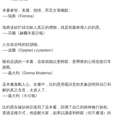
本書睿智、美麗、熱情，而且文筆幽默。
──瑞典《Femina》
瑞典送給忙碌北歐人真正的禮物，就是前森林僧人比約恩。
──芬蘭《赫爾辛基日報》
人生低谷時的好讀物。
──波蘭《Opętani czytaniem》
睡前必讀的一本書，這樣就能以更輕鬆、更釋懷的心情迎接日常
挑戰。
──義大利《Donna Moderna》
這本書激勵人心。在書中，比約恩用最詩意的意象說明與自己和
解的真正含意，太迷人了。
──義大利《今日報》
比約恩在確診絕症後寫了這本書，回溯了自己的精神修行旅程。
透過這種方式，他提醒大家，如果以謙虛和輕鬆（但不膚淺）的