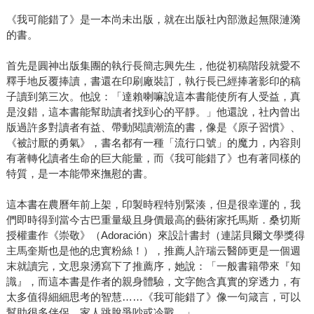
《我可能錯了》是一本尚未出版，就在出版社內部激起無限漣漪
的書。
首先是圓神出版集團的執行長簡志興先生，他從初稿階段就愛不
釋手地反覆捧讀，書還在印刷廠裝訂，執行長已經捧著影印的稿
子讀到第三次。他說：「達賴喇嘛說這本書能使所有人受益，真
是沒錯，這本書能幫助讀者找到心的平靜。」他還說，社內曾出
版過許多對讀者有益、帶動閱讀潮流的書，像是《原子習慣》、
《被討厭的勇氣》，書名都有一種「流行口號」的魔力，內容則
有著轉化讀者生命的巨大能量，而《我可能錯了》也有著同樣的
特質，是一本能帶來撫慰的書。
這本書在農曆年前上架，印製時程特別緊湊，但是很幸運的，我
們即時得到當今古巴重量級且身價最高的藝術家托馬斯．桑切斯
授權畫作《崇敬》（Adoración）來設計書封（連諾貝爾文學獎得
主馬奎斯也是他的忠實粉絲！），推薦人許瑞云醫師更是一個週
末就讀完，文思泉湧寫下了推薦序，她說：「一般書籍帶來『知
識』，而這本書是作者的親身體驗，文字飽含真實的穿透力，有
太多值得細細思考的智慧……《我可能錯了》像一句箴言，可以
幫助很多伴侶、家人跳脫爭吵或冷戰。」