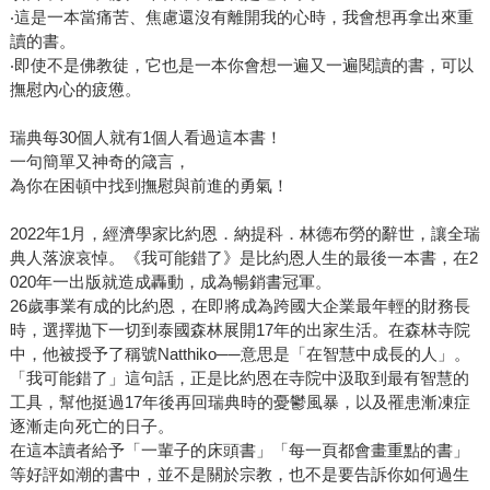
‧這是一本當痛苦、焦慮還沒有離開我的心時，我會想再拿出來重
讀的書。
‧即使不是佛教徒，它也是一本你會想一遍又一遍閱讀的書，可以
撫慰內心的疲憊。
瑞典每30個人就有1個人看過這本書！
一句簡單又神奇的箴言，
為你在困頓中找到撫慰與前進的勇氣！
2022年1月，經濟學家比約恩．納提科．林德布勞的辭世，讓全瑞
典人落淚哀悼。《我可能錯了》是比約恩人生的最後一本書，在2
020年一出版就造成轟動，成為暢銷書冠軍。
26歲事業有成的比約恩，在即將成為跨國大企業最年輕的財務長
時，選擇拋下一切到泰國森林展開17年的出家生活。在森林寺院
中，他被授予了稱號Natthiko──意思是「在智慧中成長的人」。
「我可能錯了」這句話，正是比約恩在寺院中汲取到最有智慧的
工具，幫他挺過17年後再回瑞典時的憂鬱風暴，以及罹患漸凍症
逐漸走向死亡的日子。
在這本讀者給予「一輩子的床頭書」「每一頁都會畫重點的書」
等好評如潮的書中，並不是關於宗教，也不是要告訴你如何過生