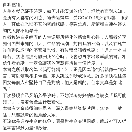
自我壓迫。
人生本就充滿不確定，如何才能安然的信任，坦然的面對未知，
是所有人都有的困惑。過去這幾年，受COVID-19疫情影響，很多
人一直處在恐懼不安的緊繃狀態，導致焦慮、憂鬱和自律神經失
調的人數不斷攀升。
作者透過自身經歷的人生逆境所轉化的體會與心得，與讀者分享
如何面對未知的明天、生命的低潮、對自我的不滿，以及在死亡
跟前難以忽視的不安及恐懼。有位韓國讀者就說：「這是一本當
痛苦、焦慮還沒有離開我的心時，我會想再拿出來重讀的書。相
信作者的話，一定會讓我的智慧再增長一個跨度。」
本書之所以取名為《我可能錯了》，正是因為這句話就像一句箴
言，可以幫助很多伴侶、家人跳脫爭吵或冷戰。許多爭執往往肇
因於每個人都堅持自己是對的，他人是錯的。但事實真是如此
嗎？
下次發現自己又陷入爭吵時，不妨試著好好的默念幾次「我可能
錯了」，看看會產生什麼變化。
本書有太多值得細細思考、深入覺察的智慧片段，無法一一敘
述，只能誠摯的推薦給大家。
不論你是處在生命的低谷，還是對生命充滿困惑，應該都可以從
這本書得到力量和啟發。