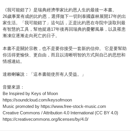
國出版後長踞排行榜至今，2022年底更獲選為YES24書店讀
《我可能錯了》是瑞典經濟學家比約恩人生的最後一本書。
者心中的「年度之書」。許多人說，掩卷後放聲大哭，同時
26歲事業有成的比約恩，選擇拋下一切到泰國森林展開17年的出
感覺到心溫暖了起來，這不是一本悲傷的書，而是一本安慰
家生活。「我可能錯了」這句話，正是比約恩在寺院中汲取到最
之書，會讓人思考人生，想要放在床頭，感覺焦慮時就隨手
有智慧的工具，幫他挺過17年後再回瑞典的憂鬱風暴，以及罹患
翻開重讀。 除了來自圓神執行長身為出版人對於好書的熱切
漸凍症逐漸走向死亡的日子。
目光，我也實實在在地在《我可能錯了》出版前夕，感受到
本書不是關於宗教，也不是要你接受一套新的信仰。 它是要幫助
這句話所激起的共鳴。讀完書的同事們，開始用「我可能錯
你活得更愉快、更自由，而且以清晰明智的方式與自己的思想和
了」、「我錯了」、「我真的錯了」作為工作溝通時的開場
情感連結。
白，打開EMAIL，我不禁會心一笑，同時也深刻體會到，本
來或許會有些緊張、摩擦的溝通課題，有了這句話所帶來的
達賴喇嘛說：「這本書能使所有人受益。」
暫停、柔軟和寬容，一切都變得容易許多。 《我可能錯了》
聽似輕描淡寫，但這卻是比約恩．納提科．林德布勞在經歷
音樂來源：
17年的森林僧侶生活、噬人的憂鬱風暴、找到摯愛卻罹患罕
Be Inspired by Keys of Moon
https://soundcloud.com/keysofmoon
病的巨大打擊、陪伴父親經歷安樂死，又正面擁抱自己的生
Music promoted by https://www.free-stock-music.com
命終點之後，所淬鍊出的智慧。話語很輕，說出來，或打成
Creative Commons / Attribution 4.0 International (CC BY 4.0)
文字，甚至寫在紙上，不需要十秒鐘，卻能改變你的一生。
https://creativecommons.org/licenses/by/4.0/