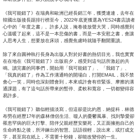
《我可能錯了》在瑞典和歐洲已經長銷三年，獲獎連連，去年在
韓國出版後長踞排行榜至今，2022年底更獲選為YES24書店讀者
心中的「年度之書」。許多人說，掩卷後放聲大哭，同時感覺到
心溫暖了起來，這不是一本悲傷的書，而是一本安慰之書，會讓
人思考人生，想要放在床頭，感覺焦慮時就隨手翻開重讀。
除了來自圓神執行長身為出版人對於好書的熱切目光，我也實實
在在地在《我可能錯了》出版前夕，感受到這句話所激起的共
鳴。讀完書的同事們，開始用「我可能錯了」、「我錯了」、
「我真的錯了」作為工作溝通時的開場白，打開EMAIL，我不禁
會心一笑，同時也深刻體會到，本來或許會有些緊張、摩擦的溝
通課題，有了這句話所帶來的暫停、柔軟和寬容，一切都變得容
易許多。
《我可能錯了》聽似輕描淡寫，但這卻是比約恩．納提科．林德
布勞在經歷17年的森林僧侶生活、噬人的憂鬱風暴、找到摯愛卻
罹患罕病的巨大打擊、陪伴父親經歷安樂死，又正面擁抱自己的
生命終點之後，所淬鍊出的智慧。話語很輕，說出來，或打成文
字，甚至寫在紙上，不需要十秒鐘，卻能改變你的一生。