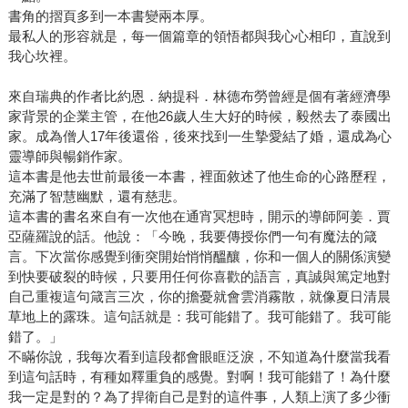
書角的摺頁多到一本書變兩本厚。
最私人的形容就是，每一個篇章的領悟都與我心心相印，直說到
我心坎裡。
來自瑞典的作者比約恩．納提科．林德布勞曾經是個有著經濟學
家背景的企業主管，在他26歲人生大好的時候，毅然去了泰國出
家。成為僧人17年後還俗，後來找到一生摯愛結了婚，還成為心
靈導師與暢銷作家。
這本書是他去世前最後一本書，裡面敘述了他生命的心路歷程，
充滿了智慧幽默，還有慈悲。
這本書的書名來自有一次他在通宵冥想時，開示的導師阿姜．賈
亞薩羅說的話。他說：「今晚，我要傳授你們一句有魔法的箴
言。下次當你感覺到衝突開始悄悄醞釀，你和一個人的關係演變
到快要破裂的時候，只要用任何你喜歡的語言，真誠與篤定地對
自己重複這句箴言三次，你的擔憂就會雲消霧散，就像夏日清晨
草地上的露珠。這句話就是：我可能錯了。我可能錯了。我可能
錯了。」
不瞞你說，我每次看到這段都會眼眶泛淚，不知道為什麼當我看
到這句話時，有種如釋重負的感覺。對啊！我可能錯了！為什麼
我一定是對的？為了捍衛自己是對的這件事，人類上演了多少衝