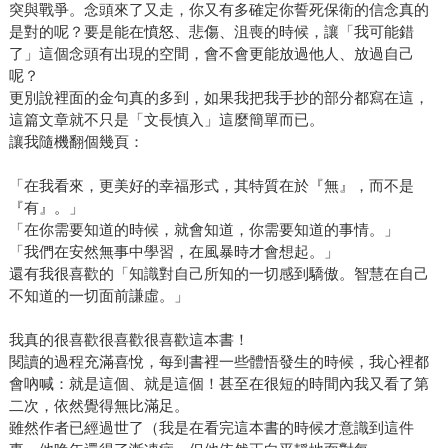
突與戰爭。念頭來了又走，你又有多確定你誓死保衛的信念真的
是對的呢？要是能在憤怒、悲傷、沮喪的時候，讓「我可能錯
了」這個念頭有出現的空間，會不會更能放過他人、放過自己
呢？
更別說裡面的金句真的多到，如果我把我手抄的部分都寫在這，
這篇文章就不只是「文長慎入」這麼簡單而已。
讓我隨機翻個幾頁：
「在我看來，更美好的幸福形式，其特質在於『無』，而不是
『有』。」
「在你需要知道的時候，就會知道，你需要知道的事情。」
「我們在安然無事中學習，在風暴時才會想起。」
還有我很喜歡的「知識對自己所知的一切感到驕傲。智慧在自己
不知道的一切面前謙虛。」
我真的很喜歡很喜歡很喜歡這本書！
閱讀的過程充滿喜悅，每到書裡一些體悟發生的時候，我心裡都
會吶喊：就是這個、就是這個！甚至在很短的時間內我又看了第
二次，依然覺得無比滿足。
雖然作者已經過世了（我是在看完這本書的時候才意識到這件