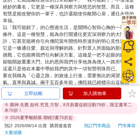
絕妙的書名，它更是一種深具洞察力與慈悲的智慧。而且，這種
智慧是能改變你的一輩子，也許還能使你敞開心扉，通往永恆的
幸福。
以「我可能錯了」的心態過生活，是開闊心智與心胸的一項先決
條件。這是一種智慧，能為你打開通往更宏深洞察力的大門。也
許，它甚至能將你引向佛陀當年開悟時所達到的明心見性深度。
它是一條通往愛、親近與理解的路。針對眾人所面臨的那些重大
挑戰，它也能將我們引向解決方案。這雖是一把不起眼的鑰匙，
卻能開啟重重大門。比約恩與我們分享他身為僧人一路所學，而
這還只是他在本書中帶給我們的其中一項智慧明珠而已。
要在我稱為「心靈之路」的旅途上行進，需要無比的渴望、勇
氣、直率與真誠。兩千五百多年前，佛陀就已經標示出這條路
徑。我們常會覺得，這就像在黑暗中跌跌撞撞地走著，永遠在找
立即結帳
加入購物車
尋能夠指引方向的微光。其中有些微光，神祕地源自我們的內心
──往往是在你最意想不到、甚至不覺得自己值得受到它們指引時
※ 圓神.先覺.如何.究竟.方智，8月新書促銷活動79折，限定書單二
出現。有些微光反倒來自外在，它們的形式有生活經驗、樂於提
本75折！
供幫助的指導者與老師們，或是我們接觸到神祕智慧的時刻──這
※ 2026夏季暢銷展-聯經2書75折起
些神祕智慧似乎以最令人出乎意料的方式，伸出慈悲的手。
預計 2026/08/14 出貨
購買後進貨
預訂門市商品
門市庫存
我們的內心深處都有一股強烈的渴望，想過更自由、有歸屬感和
大量採購
真實的生活。但要回應這股渴望，絕非易事，因此許多人竭盡全