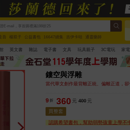
圭吾
楊双子
公益書包
16647續集
吉伊卡哇
通靈藥師
路邊攤新作
馬斯克
玩具總動員5
超慢跑
館
英文書
雜誌
電子書
文具
玩具親子
3C電玩
家
鏤空與浮雕
當代華文創作最背離正統、偏離正道，卻
360
9
折
元
400
元
買整套
認購希望書包，幫助弱勢孩童上學不