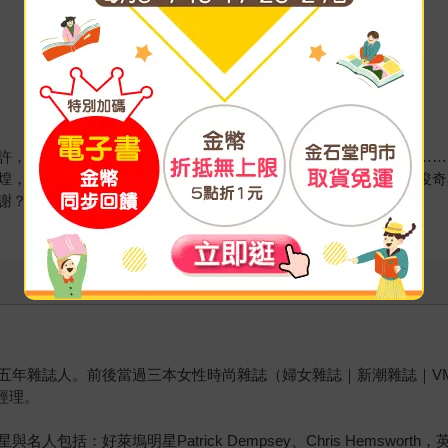
許，梁朝偉，梅豔芳，基努李維，他讓他們一起在伸展台上亮相……
煌，更多時候他迷戀時尚伸展台上充滿魅惑又造作的身體……范俊奇
謝？
年雜誌人。前後當過三本女性時尚雜誌（婦女雜誌｜新潮雜誌｜VMa
經理。
好萊塢明星Patrick Dempsey、Chris Hemsworth，英國時