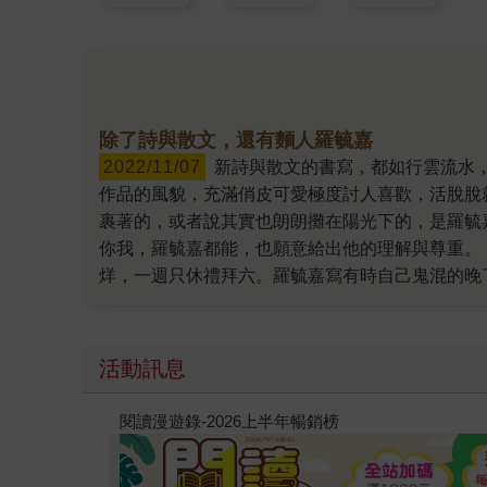
除了詩與散文，還有麵人羅毓嘉
2022/11/07
新詩與散文的書寫，都如行雲流水，彷若信手即可拈來的羅毓嘉，在此次的散文新作《阿姨們》，特別是輯首的「阿姨」篇，展現出截然不同他以往
作品的風貌，充滿俏皮可愛極度討人喜歡，活脫脫
裹著的，或者說其實也朗朗攤在陽光下的，是羅毓
你我，羅毓嘉都能，也願意給出他的理解與尊重。
烊，一週只休禮拜六。羅毓嘉寫有時自己鬼混的晚
段時日，再次開業時，什麼都沒變。唯一變的是，
精」，老闆會咕噥著「我們、才沒、有加、味精」
天、怎麼、不是、吃香菇、雞麵？」 一個麵攤老
活動訊息
折扣；而那是一個人看待自身的方式，不因為是服
過。 甚至當羅毓嘉吃完結帳，但發現自己只有大
教場電影版
找給羅毓嘉，全是翻向同一面的、整理妥當的百元
尊重對等的互動，且能如此細膩觀察後寫下，並呈