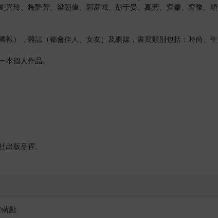
劉嘉玲、梅艷芳、梁朝偉、郭富城、彭于晏、萬芳、齊秦、齊豫、順
國報），雜誌（都會佳人、女友）及網媒，書寫類別包括：時尚、生
一本個人作品。
社出版品裡。
◎蔣勳