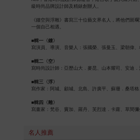
級時尚品牌設計師及精錶創辦人。
《鏤空與浮雕》書寫三十位藝文界名人，將他們斑斕
一個自己相遇。
■
輯一〈鏤〉
寫演員、導演、音樂人：張國榮、張曼玉、梁朝偉、
■
輯二〈空〉
寫時尚設計師：亞歷山大．麥昆、山本耀司、安迪．
■
輯三〈浮〉
寫作家：阿城、顧城、北島、許廣平、蘇珊．桑塔格
■
輯四〈雕〉
寫畫家：梵谷、竇加、羅丹、芙烈達．卡蘿、草間彌
名人推薦