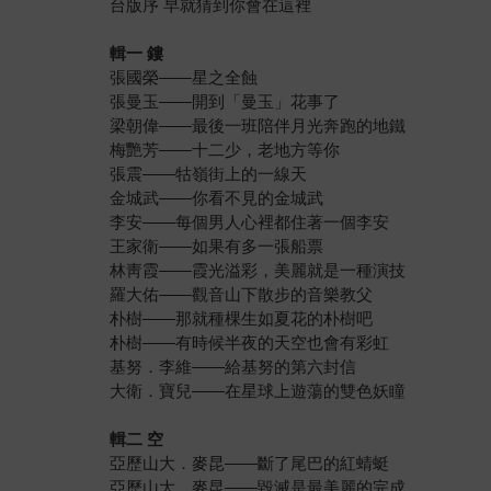
台版序 早就猜到你會在這裡
輯一 鏤
張國榮——星之全蝕
張曼玉——開到「曼玉」花事了
梁朝偉——最後一班陪伴月光奔跑的地鐵
梅艷芳——十二少，老地方等你
張震——牯嶺街上的一線天
金城武——你看不見的金城武
李安——每個男人心裡都住著一個李安
王家衛——如果有多一張船票
林靑霞——霞光溢彩，美麗就是一種演技
羅大佑——觀音山下散步的音樂教父
朴樹——那就種棵生如夏花的朴樹吧
朴樹——有時候半夜的天空也會有彩虹
基努．李維——給基努的第六封信
大衛．寶兒——在星球上遊蕩的雙色妖瞳
輯二 空
亞歷山大．麥昆——斷了尾巴的紅蜻蜓
亞歷山大．麥昆——毀滅是最美麗的完成