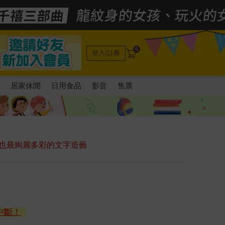
0
登入/註冊
電
居家休閒
日用食品
影音
售票
也最絢麗多彩的文字造藝
中斷！