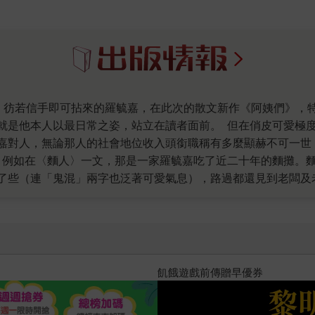
就是他本人以最日常之姿，站立在讀者面前。 但在俏皮可愛極
嘉對人，無論那人的社會地位收入頭銜職稱有多麼顯赫不可一世
 例如在〈麵人〉一文，那是一家羅毓嘉吃了近二十年的麵攤。
了些（連「鬼混」兩字也泛著可愛氣息），路過都還見到老闆及
老闆看起來蒼老了些、腳步沒以前利索，回應也略顯慢與含糊。
；吃飽了要離開，老闆會輕輕問說「可以、收了、齁」。連羅毓
闆與顧客的溝通、牢記顧客的吃食習慣，就只是老闆的日常；也
務業，不因為是藍領，更不因終日與高溫蒸氣汗水為伍，而卑微
鈔，他跟老闆說不好意思要你找。老闆回應：「沒有、關係。」
十字殺手【艾迪．弗林系列 前
鈔。「來、九百塊、找你。」 文末，羅毓嘉寫「那麼齊整。那
現出各式有滋有味的羅毓嘉，也讓人動容。 總能展現對人的關