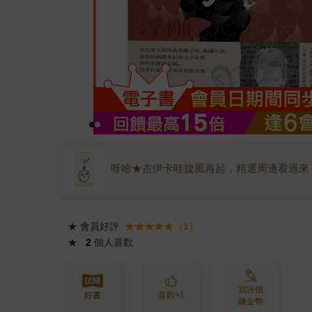
呀哈★吉伊卡哇旋風再起，精選周邊看過來
★
會員好評
★★★★★（1）
★
2
個人喜歡
寫評價
好書
喜歡+1
賺金幣