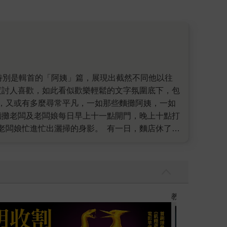
度討人喜歡，如此看似歡樂輕鬆的文字氛圍底下，包
，又或有多麼尋常平凡，一如那些麵攤阿姨，一如
麵攤老闆及老闆娘每日早上十一點開門，晚上十點打
老闆娘忙進忙出灑掃的身影。 有一日，麵店休了一
 但哪怕如此，排隊時，當有客人說「我的不要加味
嘉某日點了不是他平日吃的，老闆還問他：「今
從未因老闆身體不適，而現在沒以前身手俐落就打了
，而自覺低人一等，麵攤老闆的腰桿挺得再直不
老闆掏掏圍裙口袋，翻出一疊鈔票，點了九張百元鈔
傳】
世界上最透明
麼自信的一間老麵店。」但與麵攤老闆彼此之間充滿
懷的羅毓嘉，在《阿姨們》的另外兩輯內容，則分別