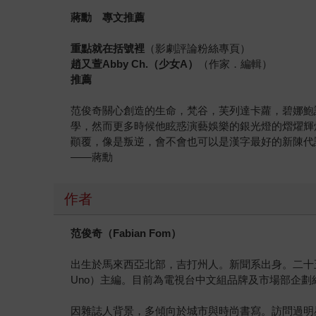
蔣勳 專文推薦
重點就在括號裡
（影劇評論粉絲專頁）
趙又萱Abby Ch.（少女A）
（作家．編輯）
推薦
范俊奇關心創造的生命，梵谷，芙列達卡蘿，碧娜鮑
學，然而更多時候他眩惑演藝娛樂的銀光燈的熠燿輝
顚覆，像是叛逆，會不會也可以是漢字最好的新陳代
——蔣勳
作者
范俊奇（Fabian Fom
）
出生於馬來西亞北部，吉打州人。新聞系出身。二十五
Uno）主編。目前為電視台中文組品牌及市場部企劃
因雜誌人背景，多傾向於城市與時尚書寫。訪問過明星與名人包括：