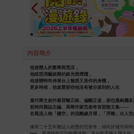
是同志書寫以及因疫情之故，近三年未見面的伴侶
以自己相信的方式被對待著。
內容簡介
他迷戀人的繁華與荒涼，
他眩惑演藝娛樂的銀光燈熠燿，
他迷戀時尚伸展台上魅惑又造作的身體，
更多時候，他貪愛那些他沒有被分派到的人生
當代華文創作最背離正統、偏離正道，卻也最絢麗多
前時尚雜誌主編、馬華作家范俊奇首部散文集——
在風流人物「鏤空」的流離歲月裡，「浮雕」出人世
擁有二十五年雜誌人經歷的范俊奇，傾向於城市與時尚書寫。訪問過
nes，香港時尚設計師鄧達智，港台歌手藝人羅大