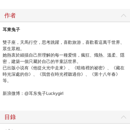
作者
耳東兔子
雙子座，天馬行空，思考跳躍，喜歡旅游，喜歡看這萬千世界、
眾生眾相。
她熱衷於細描自己所理解的每一種爱情，瘋狂、熾熱、溫柔、隱
密，建築一個只屬於自己的半童話世界。
已出版小说有《他從火光中走來》、《暗格裡的祕密》、《藏在
時光深處的你》、《我曾在時光裡聽過你》、《第十八年春》
等。
新浪微博：@耳东兔子Luckygirl
目錄