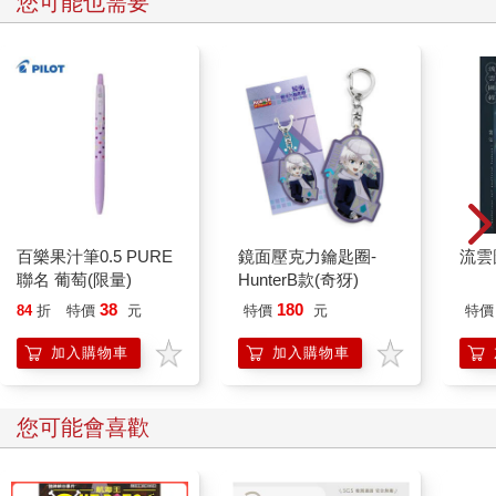
您可能也需要
百樂果汁筆0.5 PURE
鏡面壓克力鑰匙圈-
流雲
聯名 葡萄(限量)
HunterB款(奇犽)
38
180
84
折
特價
元
特價
元
特價
加入購物車
加入購物車
您可能會喜歡