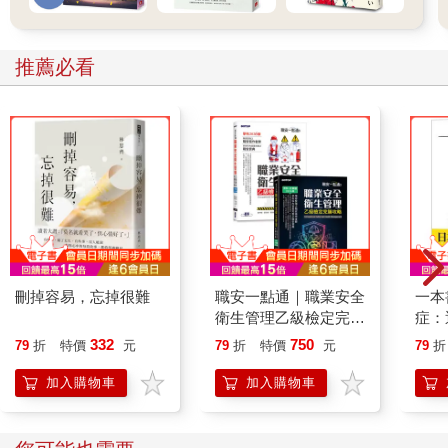
推薦必看
刪掉容易，忘掉很難
職安一點通｜職業安全
一本
衛生管理乙級檢定完勝
症：
攻略｜2026版(套書)
開大
332
750
79
折
特價
元
79
折
特價
元
79
折
人也
的3
加入購物車
加入購物車