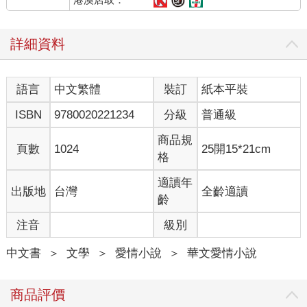
詳細資料
語言
中文繁體
裝訂
紙本平裝
ISBN
9780020221234
分級
普通級
商品規
頁數
1024
25開15*21cm
格
適讀年
出版地
台灣
全齡適讀
齡
注音
級別
中文書
＞
文學
＞
愛情小說
＞
華文愛情小說
商品評價