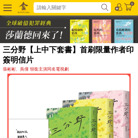
0
三分野【上中下套書】首刷限量作者印
簽明信片
張彬彬、吳倩 領銜主演同名電視劇