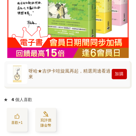
呀哈★吉伊卡哇旋風再起，精選周邊看過
加購
來
★
4
個人喜歡
寫評價
喜歡+1
賺金幣