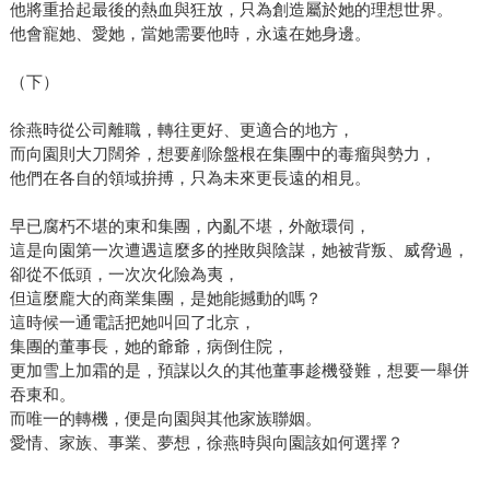
他將重拾起最後的熱血與狂放，只為創造屬於她的理想世界。
他會寵她、愛她，當她需要他時，永遠在她身邊。
（下）
徐燕時從公司離職，轉往更好、更適合的地方，
而向園則大刀闊斧，想要剷除盤根在集團中的毒瘤與勢力，
他們在各自的領域拚搏，只為未來更長遠的相見。
早已腐朽不堪的東和集團，內亂不堪，外敵環伺，
這是向園第一次遭遇這麼多的挫敗與陰謀，她被背叛、威脅過，
卻從不低頭，一次次化險為夷，
但這麼龐大的商業集團，是她能撼動的嗎？
這時候一通電話把她叫回了北京，
集團的董事長，她的爺爺，病倒住院，
更加雪上加霜的是，預謀以久的其他董事趁機發難，想要一舉併
吞東和。
而唯一的轉機，便是向園與其他家族聯姻。
愛情、家族、事業、夢想，徐燕時與向園該如何選擇？