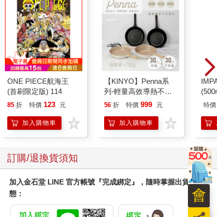
ONE PIECE航海王
【KINYO】Penna系
IM
(首刷限定版) 114
列-輕量高效導熱不沾
(50
平煎鍋30cm
IMC
123
999
85
折
特價
元
56
折
特價
元
特價
加入購物車
加入購物車
訂購/退換貨須知
加入金石堂 LINE 官方帳號『完成綁定』，隨時掌握出貨動
會
態：