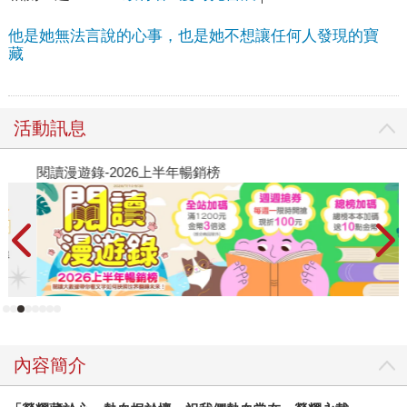
他是她無法言說的心事，也是她不想讓任何人發現的寶
藏
活動訊息
閱讀漫遊錄-2026上半年暢銷榜
飢
內容簡介