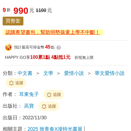
990
9
折
元
1100
元
買整套
認購希望書包，幫助弱勢孩童上學不中斷！
45
預計最高可得金幣
點
?
100累1點 4點抵1元
HAPPY GO享
折抵無上限
分類：
中文書
＞
文學
＞
愛情小說
＞
華文愛情小說
追蹤
作者：
耳東兔子
追蹤
出版社：
高寶
追蹤
出版日：
2022/11/30
相關主題：
2025 致青春X漫時光書展