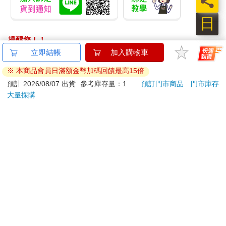
員
日
提醒您！！
金石堂及銀行均不會請您操作ATM! 如接獲電話要求您前往
立即結帳
加入購物車
ATM提款機，請不要聽從指示，以免受騙上當！
※ 本商品會員日滿額金幣加碼回饋最高15倍
退換貨須知：
預計 2026/08/07 出貨
參考庫存量：1
預訂門市商品
門市庫存
大量採購
**提醒您，鑑賞期不等於試用期，退回商品須為全新狀態**
依據「消費者保護法」第19條及行政院消費者保護處公告之
「通訊交易解除權合理例外情事適用準則」，以下商品購買
後，除商品本身有瑕疵外，將不提供7天的猶豫期：
易於腐敗、保存期限較短或解約時即將逾期。（如：生
鮮食品）
依消費者要求所為之客製化給付。（客製化商品）
報紙、期刊或雜誌。（含MOOK、外文雜誌）
經消費者拆封之影音商品或電腦軟體。
非以有形媒介提供之數位內容或一經提供即為完成之線
上服務，經消費者事先同意始提供。（如：電子書、電