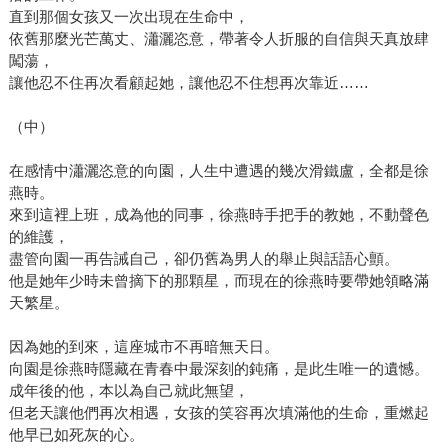
直到那個女孩又一次出現在生命中，
依舊那麼光芒萬丈、瀟灑恣意，帶著令人折服的自信與天真放肆
闖蕩，
讓他忍不住再次看顧起她，讓他忍不住想再次靠近……
（中）
在感情中瀟灑恣意的向園，人生中遭遇的幾次滑鐵盧，全都是徐
燕時。
來到這裡上班，成為他的同事，徐燕時手把手的教她，不動聲色
的維護，
盡管向園一再告誡自己，卻仍舊為男人的舉止與話語心顫。
他是她年少時未曾摘下的那顆星，而現在的徐燕時要帶她領略滿
天繁星。
因為她的到來，這座城市不再暗無天日。
向園是徐燕時隱藏在青春中最深刻的鈍痛，是此生唯一的遺憾。
成年後的他，本以為自己就此無望，
但老天讓他們再次相遇，女孩的笑容再次填滿他的生命，重燃起
他早已如死灰的心。