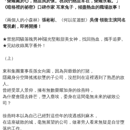
「榮耀藏於心，熱血抿於懷。祝我們熱血常在，榮耀永載。」
《暗格裡的祕密》口碑作家
耳東兔子
，傾盡熱血的職場故事！
《兩個人的小森林》
張彬彬
、
《何以笙簫默》
吳倩
領銜主演同名
電視劇，即將開播！
★禁慾悶騷落魄男神Í陽光堅毅甜美女神，找回熱血，攜手追夢。
★完結收錄萬字番外！
（上）
東和集團董事長孫女向園，因為與爺爺的打賭，
隱藏身分空降搖搖欲墜的子公司，沒想到在這裡遇到了熟悉的故
人。
曾經受眾人景仰，擁有無數榮耀加身的徐燕時，
為什麼會隱去鋒芒，墮入塵埃，委身在這間毫無未來的破敗公
司？
徐燕時本以為自己已經對這些年的境遇感到麻木，
在這座破敗的城，毫無展望的公司，做著旁人看來無疑是自甘墮
落的工作。