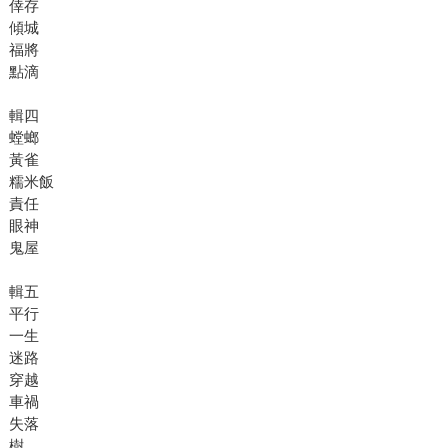
倖存
傾城
福將
點滴
輯四
螳螂
黃雀
糯米飯
責任
眼神
鬼屋
輯五
平行
一生
迷路
穿越
車禍
失落
樹