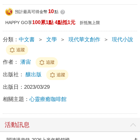
10
預計最高可得金幣
點
?
100累1點 4點抵1元
HAPPY GO享
折抵無上限
分類：
中文書
＞
文學
＞
現代華文創作
＞
現代小說
追蹤
作者：
潘宙
追蹤
出版社：
釀出版
追蹤
出版日：
2023/03/29
相關主題：
心靈療癒咖啡館
活動訊息
閱讀漫遊錄-2026上半年暢銷榜
飢