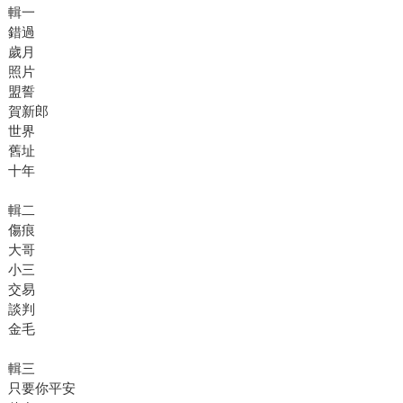
輯一
錯過
歲月
照片
盟誓
賀新郎
世界
舊址
十年
輯二
傷痕
大哥
小三
交易
談判
金毛
輯三
只要你平安