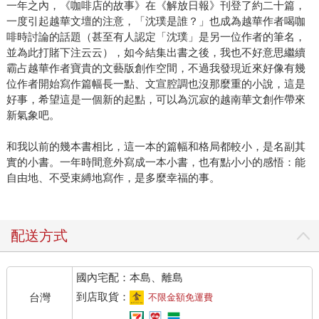
一年之內，《咖啡店的故事》在《解放日報》刊登了約二十篇，
一度引起越華文壇的注意，「沈璞是誰？」也成為越華作者喝咖
啡時討論的話題（甚至有人認定「沈璞」是另一位作者的筆名，
並為此打賭下注云云），如今結集出書之後，我也不好意思繼續
霸占越華作者寶貴的文藝版創作空間，不過我發現近來好像有幾
位作者開始寫作篇幅長一點、文宣腔調也沒那麼重的小說，這是
好事，希望這是一個新的起點，可以為沉寂的越南華文創作帶來
新氣象吧。
和我以前的幾本書相比，這一本的篇幅和格局都較小，是名副其
實的小書。一年時間意外寫成一本小書，也有點小小的感悟：能
自由地、不受束縛地寫作，是多麼幸福的事。
配送方式
國內宅配：本島、離島
到店取貨：
台灣
不限金額免運費