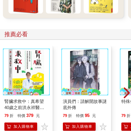
推薦必看
腎臟求救中：真希望
演員們：請解開故事謎
特殊傳
40歲之前洪永祥醫師
底外傳
就告訴我這些事
379
95
79
折
特價
元
79
折
特價
元
79
折
加入購物車
加入購物車