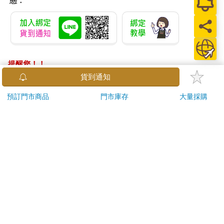
態：
提醒您！！
金石堂及銀行均不會請您操作ATM! 如接獲電話要求您前往
貨到通知
ATM提款機，請不要聽從指示，以免受騙上當！
預訂門市商品
門市庫存
大量採購
退換貨須知：
**提醒您，鑑賞期不等於試用期，退回商品須為全新狀態**
依據「消費者保護法」第19條及行政院消費者保護處公告之
「通訊交易解除權合理例外情事適用準則」，以下商品購買
後，除商品本身有瑕疵外，將不提供7天的猶豫期：
易於腐敗、保存期限較短或解約時即將逾期。（如：生
鮮食品）
依消費者要求所為之客製化給付。（客製化商品）
報紙、期刊或雜誌。（含MOOK、外文雜誌）
經消費者拆封之影音商品或電腦軟體。