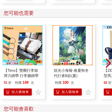
您可能也需要
【Timo】雙圈行李箱
炫光小海報-春夏秋冬
【ZE
彈力綁帶 行李捆綁帶
代行者B款(夏)
型馬
（牛
149
100
51
折
特價
元
特價
元
62
折
加入購物車
加入購物車
您可能會喜歡