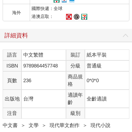
國際快遞：全球
海外
港澳店取：
詳細資料
語言
中文繁體
裝訂
紙本平裝
ISBN
9789864457748
分級
普通級
商品規
頁數
236
0*0*0
格
適讀年
出版地
台灣
全齡適讀
齡
注音
級別
中文書
＞
文學
＞
現代華文創作
＞
現代小說