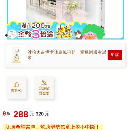
呀哈★吉伊卡哇旋風再起，精選周邊看過
加購
來
寫評價
喜歡+1
賺金幣
288
9
折
元
320
元
認購希望書包，幫助弱勢孩童上學不中斷！