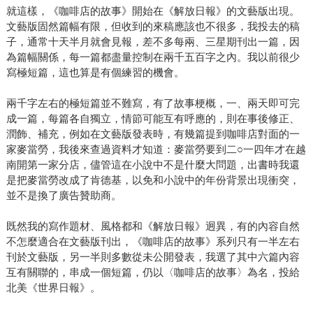
就這樣，《咖啡店的故事》開始在《解放日報》的文藝版出現。
文藝版固然篇幅有限，但收到的來稿應該也不很多，我投去的稿
子，通常十天半月就會見報，差不多每兩、三星期刊出一篇，因
為篇幅關係，每一篇都盡量控制在兩千五百字之內。我以前很少
寫極短篇，這也算是有個練習的機會。
兩千字左右的極短篇並不難寫，有了故事梗概，一、兩天即可完
成一篇，每篇各自獨立，情節可能互有呼應的，則在事後修正、
潤飾、補充，例如在文藝版發表時，有幾篇提到咖啡店對面的一
家麥當勞，我後來查過資料才知道：麥當勞要到二○一四年才在越
南開第一家分店，儘管這在小說中不是什麼大問題，出書時我還
是把麥當勞改成了肯德基，以免和小說中的年份背景出現衝突，
並不是換了廣告贊助商。
既然我的寫作題材、風格都和《解放日報》迥異，有的內容自然
不怎麼適合在文藝版刊出，《咖啡店的故事》系列只有一半左右
刊於文藝版，另一半則多數從未公開發表，我選了其中六篇內容
互有關聯的，串成一個短篇，仍以〈咖啡店的故事〉為名，投給
北美《世界日報》。