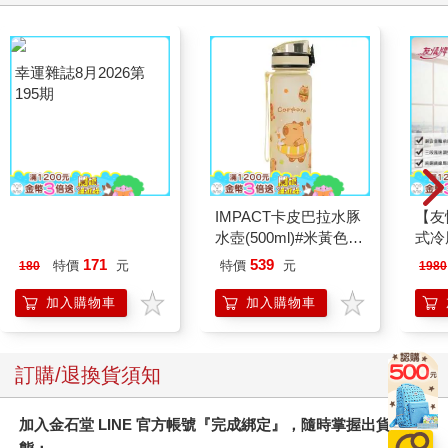
幸運雜誌8月2026第
IMPACT卡皮巴拉水豚
【友
195期
水壺(500ml)#米黃色
式冷風
IM00B18YL
按鍵
171
539
特價
元
特價
元
180
1980
加入購物車
加入購物車
訂購/退換貨須知
加入金石堂 LINE 官方帳號『完成綁定』，隨時掌握出貨動