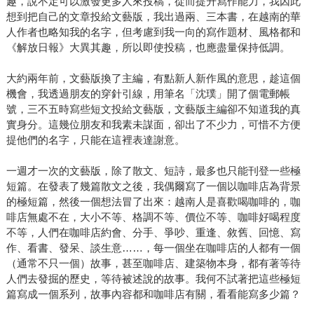
趣，說不定可以激發更多人來投稿，從而提升寫作能力，我因此
想到把自己的文章投給文藝版，我出過兩、三本書，在越南的華
人作者也略知我的名字，但考慮到我一向的寫作題材、風格都和
《解放日報》大異其趣，所以即使投稿，也應盡量保持低調。
大約兩年前，文藝版換了主編，有點新人新作風的意思，趁這個
機會，我透過朋友的穿針引線，用筆名「沈璞」開了個電郵帳
號，三不五時寫些短文投給文藝版，文藝版主編卻不知道我的真
實身分。這幾位朋友和我素未謀面，卻出了不少力，可惜不方便
提他們的名字，只能在這裡表達謝意。
一週才一次的文藝版，除了散文、短詩，最多也只能刊登一些極
短篇。在發表了幾篇散文之後，我偶爾寫了一個以咖啡店為背景
的極短篇，然後一個想法冒了出來：越南人是喜歡喝咖啡的，咖
啡店無處不在，大小不等、格調不等、價位不等、咖啡好喝程度
不等，人們在咖啡店約會、分手、爭吵、重逢、敘舊、回憶、寫
作、看書、發呆、談生意……，每一個坐在咖啡店的人都有一個
（通常不只一個）故事，甚至咖啡店、建築物本身，都有著等待
人們去發掘的歷史，等待被述說的故事。我何不試著把這些極短
篇寫成一個系列，故事內容都和咖啡店有關，看看能寫多少篇？