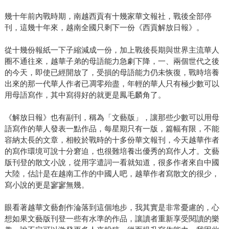
幾十年前內戰時期，南越西貢有十幾家華文報社，戰後全部停
刊，這幾十年來，越南全國只剩下一份《西貢解放日報》。
從十幾份報紙一下子縮減成一份，加上戰後長期與世界主流華人
圈不通往來，越華子弟的母語能力急劇下降，一、兩個世代之後
的今天，即使已經開放了，受損的母語能力仍未恢復，戰時培養
出來的那一代華人作者已凋零殆盡，年輕的華人只有極少數可以
用母語寫作，其中寫得好的就更是鳳毛麟角了。
《解放日報》也有副刊，稱為「文藝版」，讓那些少數可以用母
語寫作的華人發表一點作品，每星期只有一版，篇幅有限，不能
容納太長的文章，相較於戰時的十多份華文報刊，今天越華作者
的寫作環境可說十分窘迫，也很難培養出優秀的寫作人才。文藝
版刊登的散文小說，從用字遣詞一看就知道，很多作者來自中國
大陸，估計是在越南工作的中國人吧，越華作者寫散文的很少，
寫小說的更是寥寥無幾。
眼看著越華文藝創作淪落到這個地步，我其實是非常憂慮的，心
想如果文藝版刊登一些有水準的作品，讓讀者重新享受閱讀的樂