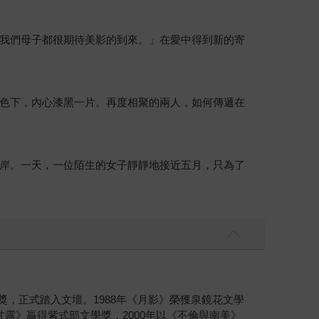
我們母子都很期待美影的到來。」在愛中得到新的寄
色下，內心漆黑一片。再度相聚的兩人，如何傳遞在
岸。一天，一位陌生的女子靜靜地接近五月，只為了
獎，正式踏入文壇。1988年《月影》榮獲泉鏡花文學
甘露》贏得紫式部文學獎，2000年以《不倫與南美》