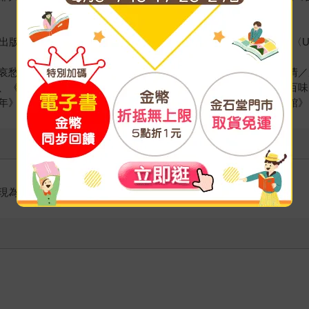
大利1993年獲思康諾獎、1996年的Fendissime文學獎〈U
愁的預感》、《蜥蜴》、《白河夜船》、《蜜月旅行》、《無情／厄
、《阿根廷婆婆》、《盡頭的回憶》、《雛菊的人生》、《食記百味
年》、《這樣那樣生活的訣竅》、《在花床上午睡》、《千鳥酒館》
現為專職譯者，譯作多種。