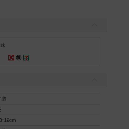
全球
平裝
級
3*19cm