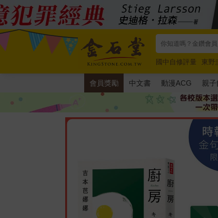
國中自修評量
東野
唯紅花綻放
奧德賽
會員獎勵
中文書
動漫ACG
親子