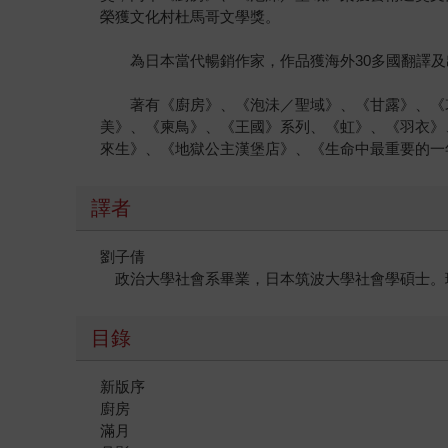
榮獲文化村杜馬哥文學獎。
為日本當代暢銷作家，作品獲海外30多國翻譯及出版。於義
著有《廚房》、《泡沬／聖域》、《甘露》、《哀
美》、《柬鳥》、《王國》系列、《虹》、《羽衣》
來生》、《地獄公主漢堡店》、《生命中最重要的一
譯者
劉子倩
政治大學社會系畢業，日本筑波大學社會學碩士。
目錄
新版序
廚房
滿月