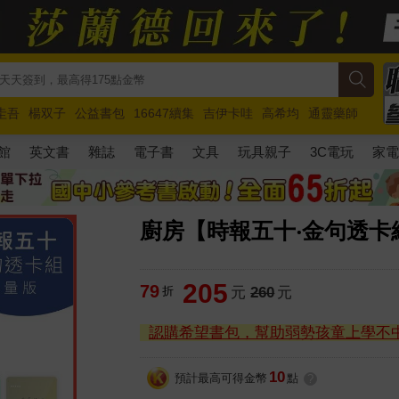
圭吾
楊双子
公益書包
16647續集
吉伊卡哇
高希均
通靈藥師
路邊攤新作
馬斯克
玩具總動員5
超慢跑
館
英文書
雜誌
電子書
文具
玩具親子
3C電玩
家
廚房【時報五十‧金句透卡
205
79
折
元
260
元
認購希望書包，幫助弱勢孩童上學不
10
預計最高可得金幣
點
?