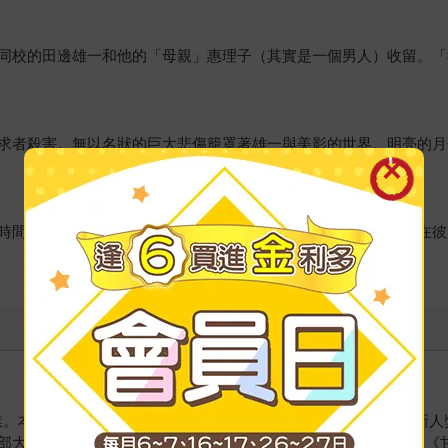
同校的田邊雄一和他的「母親」惠理子（其實是一個男人）收留。「
求者殺害。無以名狀的巨大悲傷籠罩著雄一與美影的世界。明亮的月
時間如河不停地流動，死亡像一道巨大的鴻溝，將逝去的戀人留在彼
。本名吉本真秀子，1987 年以小說《廚房》獲第六屆「海燕」新人
臣新人獎。1989年以《柬鳥》贏得山本周五郎獎，1995 年以《