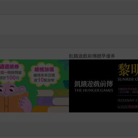
十字殺手【艾迪．弗林系列 前傳