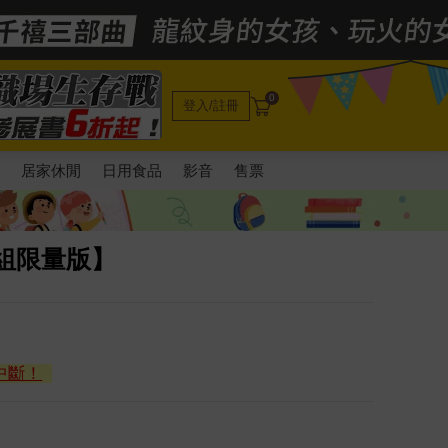
0
登入/註冊
電
居家休閒
日用食品
影音
售票
組限量版】
中斷！