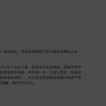
亡倏忽降臨、骨肉至親瞬變亡故而遺世孤獨的少女，
大口吃下去的力量；儘管沒有血緣關係，卻能早早跨
會遭遇更多低潮，痛苦會一次一次捲土重來，所愛的
段療傷的過程。」紀念所有曾經懷抱過書中的夢中廚
芭娜娜，能常伴你左右。