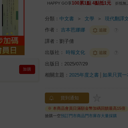
100累1點 4點抵1元
HAPPY GO享
折抵無
分類：
中文書
＞
文學
＞
現代翻譯
作者：
吉本芭娜娜
追蹤
?
譯者：
劉子倩
出版社：
時報文化
追蹤
?
出版日：
2025/07/29
加購
相關主題：
2025年度之書
如果只買一
貨到通知
※ 本商品會員日滿額金幣加碼回饋最高15倍
搶購一空
預訂門市商品
門市庫存
大量採購