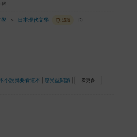
上限
文學
＞
日本現代文學
追蹤
?
本小說就要看這本
感受型閱讀
看更多