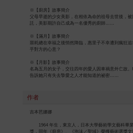
※【廚房】故事簡介
父母早逝的少女美影，在相依為命的祖母去世後，被
託，美影期許自己成為一名優秀的廚師……
※【滿月】故事簡介
噩耗總在幸福之後悄然降臨，惠里子不幸遭到瘋狂追
乎對方的心意？
※【月影】故事簡介
名為五月的女子，交往四年的愛人因車禍意外亡故。
告訴她只有失去摯愛之人才能知道的祕密……
作者
吉本芭娜娜
1964 年生，東京人，日本大學藝術學文藝科畢業
獎，同年《廚房》、《泡沬／聖域》榮獲藝術選獎文部大