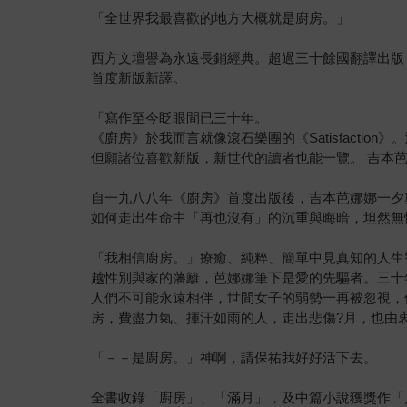
「全世界我最喜歡的地方大概就是廚房。」
西方文壇譽為永遠長銷經典。超過三十餘國翻譯出版
首度新版新譯。
「寫作至今眨眼間已三十年。
《廚房》於我而言就像滾石樂團的《Satisfactio
但願諸位喜歡新版，新世代的讀者也能一覽。 吉本
自一九八八年《廚房》首度出版後，吉本芭娜娜一夕
如何走出生命中「再也沒有」的沉重與晦暗，坦然無
「我相信廚房。」療癒、純粹、簡單中見真知的人生
越性別與家的藩籬，芭娜娜筆下是愛的先驅者。三十
人們不可能永遠相伴，世間女子的弱勢一再被忽視，
房，費盡力氣、揮汗如雨的人，走出悲傷?月，也由
「－－是廚房。」神啊，請保祐我好好活下去。
全書收錄「廚房」、「滿月」，及中篇小說獲獎作「