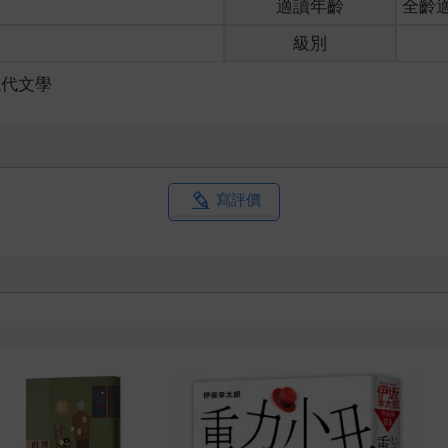
適讀年齡
全齡
級別
現代文學
寫評價