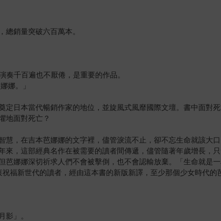
，總銷量突破六百萬本。
n》。演奏千百遍也不厭倦，是重要的作品。
芭娜娜。」
奠定日本當代暢銷作家的地位，並旋風式風靡國際文壇。書中面對死
懼地面對死亡？
智慧，在吉本芭娜娜的文字裡，儘管淚流不止，卻不忘生命就該大口
年來，這部經典名作在被需要的讀者間傳遞，儘管隨著年歲增長，只
但芭娜娜深切祈求人們不會被擊倒，也不會認輸放棄。「生命就是一
衷祝福新世代的讀者，經由這本書的新版新譯，至少那個少女時代的
月影」。