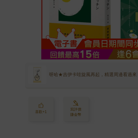
呀哈★吉伊卡哇旋風再起，精選周邊看過來
寫評價
喜歡+1
賺金幣