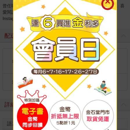
曾任職唱片公司、出版社、電腦娛樂產業，目前為專職譯者。喜
愛閱讀與書寫，用翻譯看世界。
Instagram：hsianghsiang3.0做翻譯的人
配送方式
國內宅配：本島、離島
到店取貨：
台灣
不限金額免運費
國際快遞：全球
海外
港澳店取：
詳細資料
語言
中文繁體
裝訂
紙本平裝