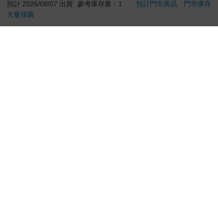
兔款(妮飄擤鼻舒適面
預計 2026/08/07 出貨
參考庫存量：1
預訂門市商品
門市庫存
紙/細緻親膚紙手帕/溫
大量採購
加入購物車
預購限定
和無香潔膚紙巾/無螢
光劑擦拭巾)
您可能會喜歡
【電子書】病嬌魔法師
幻獸帕魯卡牌遊戲 第
【電
對石像少女情有獨鍾
一彈 補充包 Dawn of
然不
——魔女融化在愛徒的
Palpagos（日文版一
105
1490
特價
元
特價
元
特價
熱吻裡【漫畫版】(1)
盒）
電子書
加入購物車