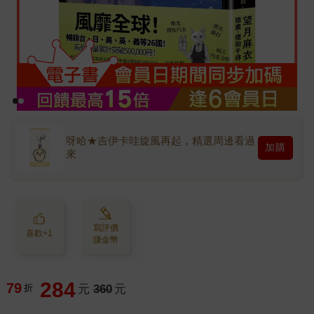
呀哈★吉伊卡哇旋風再起，精選周邊看過
加購
來
寫評價
喜歡+1
賺金幣
284
79
折
元
360
元