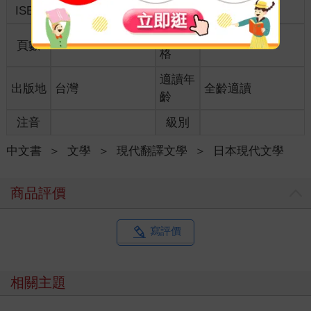
ISBN
9786264430135
分級
普通級
商品規
頁數
272
12.8*18.8*0.0
格
適讀年
出版地
台灣
全齡適讀
齡
注音
級別
中文書
＞
文學
＞
現代翻譯文學
＞
日本現代文學
商品評價
寫評價
相關主題