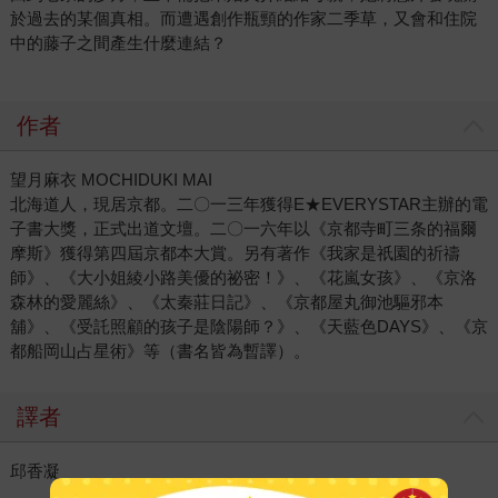
於過去的某個真相。而遭遇創作瓶頸的作家二季草，又會和住院
中的藤子之間產生什麼連結？
作者
望月麻衣 MOCHIDUKI MAI
北海道人，現居京都。二〇一三年獲得E★EVERYSTAR主辦的電
子書大獎，正式出道文壇。二〇一六年以《京都寺町三条的福爾
摩斯》獲得第四屆京都本大賞。另有著作《我家是祇園的祈禱
師》、《大小姐綾小路美優的祕密！》、《花嵐女孩》、《京洛
森林的愛麗絲》、《太秦莊日記》、《京都屋丸御池驅邪本
舖》、《受託照顧的孩子是陰陽師？》、《天藍色DAYS》、《京
都船岡山占星術》等（書名皆為暫譯）。
譯者
邱香凝