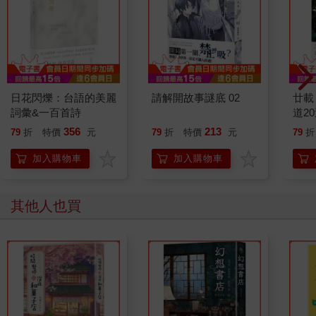
日花閃爍：台語的美麗
請解開故事謎底 02
廿載
詞彙&一百首詩
道2
356
213
79
折
特價
元
79
折
特價
元
79
折
加入購物車
加入購物車
其他人也買