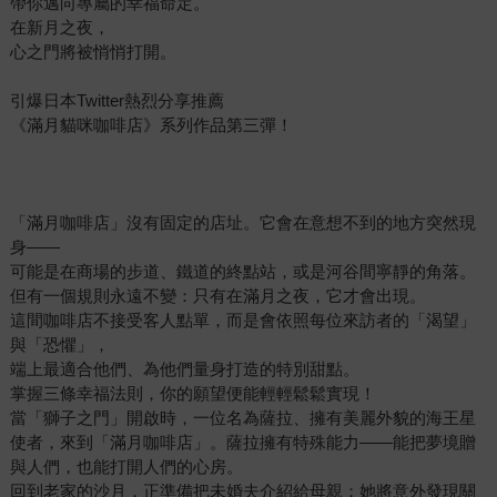
帶你邁向專屬的幸福命定。
在新月之夜，
心之門將被悄悄打開。
引爆日本Twitter熱烈分享推薦
《滿月貓咪咖啡店》系列作品第三彈！
「滿月咖啡店」沒有固定的店址。它會在意想不到的地方突然現
身——
可能是在商場的步道、鐵道的終點站，或是河谷間寧靜的角落。
但有一個規則永遠不變：只有在滿月之夜，它才會出現。
這間咖啡店不接受客人點單，而是會依照每位來訪者的「渴望」
與「恐懼」，
端上最適合他們、為他們量身打造的特別甜點。
掌握三條幸福法則，你的願望便能輕輕鬆鬆實現！
當「獅子之門」開啟時，一位名為薩拉、擁有美麗外貌的海王星
使者，來到「滿月咖啡店」。薩拉擁有特殊能力——能把夢境贈
與人們，也能打開人們的心房。
回到老家的沙月，正準備把未婚夫介紹給母親；她將意外發現關