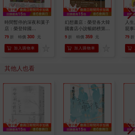
時間暫停的深夜和菓子
幻想書店：榮登各大韓
人生
店：榮登韓國
國書店小說暢銷榜第1
屁事
Ridibooks奇幻小說排
名！從有聲劇、電子書
典藏
300
359
79
折
特價
元
9
折
特價
元
79
折
行榜第1名！史上首
再到紙本書——創下韓
例！在韓國尚未上市
國出版界首見的「逆行
加入購物車
加入購物車
前，海外11國版權火
神話」！
速售出！
其他人也看