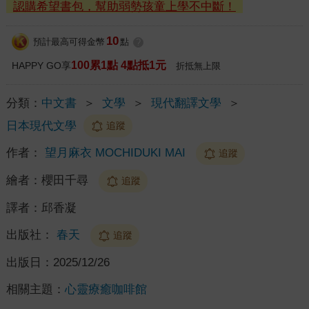
認購希望書包，幫助弱勢孩童上學不中斷！
10
預計最高可得金幣
點
?
100累1點 4點抵1元
HAPPY GO享
折抵無上限
分類：
中文書
＞
文學
＞
現代翻譯文學
＞
日本現代文學
追蹤
作者：
望月麻衣 MOCHIDUKI MAI
追蹤
繪者：
櫻田千尋
追蹤
譯者：
邱香凝
出版社：
春天
追蹤
出版日：
2025/12/26
相關主題：
心靈療癒咖啡館