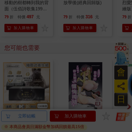
移動的樹都轉到我的背
放學後(經典回歸版)
烈愛
面（伍佰詩歌集1990–
繪版
2026）
視劇原
497
316
79
折
特價
元
79
折
特價
元
79
折
球羅
加入購物車
加入購物車
您可能也需要
會
員
日
日本Nepia王子-鼻貴族
向什麼都能做的軟萌修
北極
立即結帳
加入購物車
超柔軟滋潤型三層抽取
女魅魔懺悔榨精
18m
※ 本商品會員日滿額金幣加碼回饋最高15倍
式衛生紙130抽/盒-黑
752
300
58
折
特價
元
特價
元
88
折