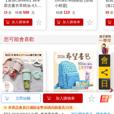
【澳洲Careline】綿羊
Dimanche感壓貼 [借物
穎寶
霜含薰衣草精油-4入組
小精靈]
(進
100ml/瓶
599
110
19
折
特價
元
特價
元
89
折
加入購物車
加入購物車
您可能會喜歡
會
員
日
【Kolin 歌林】無線
2026第12屆希望書包
跟我
立即結帳
加入購物車
Tritan隨行果汁機(KJE-
組／文具組
第35
※ 本商品會員日滿額金幣加碼回饋最高15倍
MN502)
720
500
特價
元
51
折
特價
元
1280
180