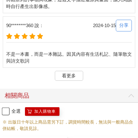
看著照片，開始倒轉我的半熟人生。
故事起源是一個少男找了幾個夥伴，不是選秀，不是通過公司亂
湊安排，
目標一致，像個獨立舞團地站上了大舞臺。
分享
90********360 說：
2024-10-15
出道四十多天就開演唱會，第一場粉絲居然好多萬，笑聲淚水不
斷，忙到回不了家。
盡情揮灑二十多歲的汗水，亞洲巡迴，登上節目、雜誌排行榜，
搶先拿到已記不得的光環。
不是一本書，而是一本雜誌。因其內容有生活札記、隨筆散文
那時幕後比幕前發生的事情好玩，每天換車繞好久才能回去，因
為私生粉跟慘了。
等等，這個名詞好像不屬於那個年代，而且我用來創作的名字，
看更多
這十年有偷偷換過。
回到那時我們只是繞了半個亞洲的孩子，名利來得太快，也來得
太慢。小孩不懂大人，所以自己開始作亂；大人也看不懂小孩，
相關商品
一與四不等於五的拆。
像是灌籃高手、海賊王的信賴，突然變成一場商業拼盤，某些東
西被撕開，時間會把它閤起來，卻又閤不起來。
全選
加入購物車
※ 出版日十年以上商品需另下訂，調貨時間較長，無法與一般商品合
Forever young的存在，
併結帳，敬請見諒。
好久沒有真誠地大笑，靈魂的天真少了一半。
想要擁有日漫英雄的價值觀，才發現自己欣賞的其實是反派。