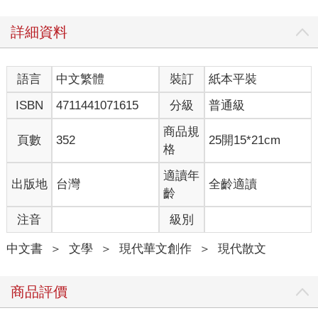
且在這部「文字紀錄片」裡，可以直觀的展現出Toro他個人的價
值觀、對人生的體悟以及處世哲學，你也可以總結成這本書是他
詳細資料
對這個世界的解讀跟態度。如果說「閱讀是投資報酬率最高的事
情」，那麼這本文字含金量很高的《我們沒有約好的明天》，必
定是一項回報率很高的閱讀投資。
語言
中文繁體
裝訂
紙本平裝
前言
ISBN
4711441071615
分級
普通級
這是一本學習人生功課的書，渺小的我只能提供我的人生歷練經
商品規
頁數
352
25開15*21cm
驗。
格
你們知道書跟網路文字有什麼不一樣的意義嗎？
四十歲的我看起來很有邏輯，能言善辯，為何我要寫「書」？而
適讀年
出版地
台灣
全齡適讀
不是拍攝一支影片？或是接受好幾段的訪談？
齡
因為印刷過的紙張是可以被燒毀，或是慢慢跟地球土壤同化或不
注音
級別
同化，但是出書就是一個時代被記錄下來的文物。
這些文字都是我一字一句看過、想過、修過、寫過。
中文書
＞
文學
＞
現代華文創作
＞
現代散文
不是加以表情或聲線的闡述，是極其矯情卻又不矯情的敘述，人
生一半的領悟，也是能夠直接連結我們之間實體的禮物。
文字是一種難以想像的力量，我不太接觸網路社群世界，所以這
商品評價
本書裡的照片，彌補了這些年應該放在社群但沒有的。
這本書算是我前十年的「社群照片精選吧」！