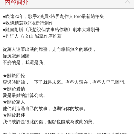
內容簡介
●睽違20年，歌手x演員x跨界創作人Toro最新隨筆集
●收錄精選歌詞&新詩創作
●隨書附贈《我想說個故事給你聽》劇本大綱別冊
●作詞人 方文山 誠摯作序推薦
從萬人連署出演的舞臺，走向籍籍無名的幕後，
從沉寂到回歸──
不變的是，我還是我。
★關於回憶
穿過時間線，一下子就是未來。有些人還在，有些人早已離開。
★關於愛情
愛是最難的計算公式。
★關於家人
他們創造過自己的故事，也期待你的故事。
★關於夥伴
我們或許是彼此的傷，但願也能成為彼此的藥。