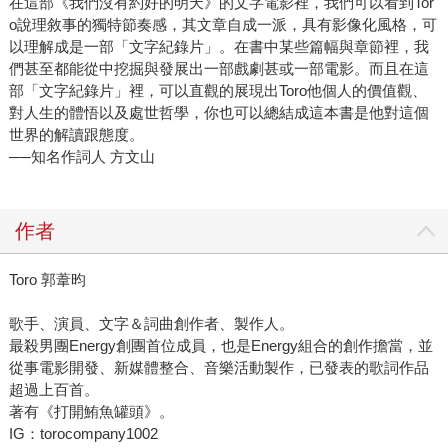
在這部《我們沒有約好的明天》的文字電影裡，我們可以看到Tor
o說理敘事的獨特節奏感，其文章自成一派，具有影像化風格，可
以理解成是一部「文字紀錄片」。在書中某些篇幅與章節裡，我
們甚至都能從中挖掘與發展出一部戲劇甚或一部電影。而且在這
部「文字紀錄片」裡，可以直觀的展現出Toro他個人的價值觀、
對人生的體悟以及處世哲學，你也可以總結成這本書是他對這個
世界的解讀跟態度。
──知名作詞人 方文山
作者
Toro 郭葦昀
歌手、演員、文字＆詞曲創作者、製作人。
最殺男團Energy創團首位成員，也是Energy組合的創作擔當，並
從事電影開發、新媒體整合、音樂活動製作，已發表的歌詞作品
超過上百首。
著有《打開鮪魚罐頭》。
IG：torocompany1002