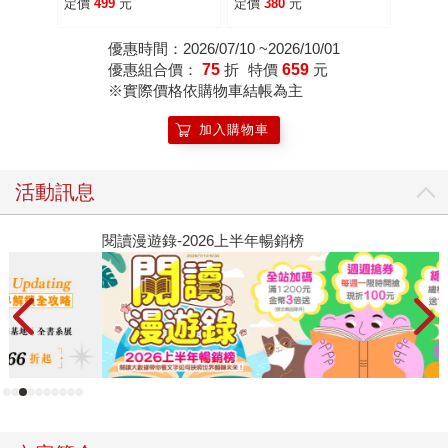
曆書卡+隨書贈送《我
定價
499
元
定價
380
元
想說個故事給你聽》劇
本大綱別冊】
優惠時間：2026/07/10 ~2026/10/01
優惠組合價：
75
折
特價
659
元
※實際價格依購物車結帳為主
加入購物車
活動訊息
閱讀漫遊錄-2026上半年暢銷榜
飢