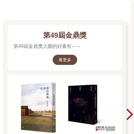
幾年後，換了一批臉孔嶄新的事業夥伴，發現五個人署名合作，
比自己簽名給五萬個歌迷更難。
電腦裡寫了一百個故事跟企畫案，以為起碼可以完成一半，實際
落實的大概是0.03％……
自己做的東西都要自己買單，發現其實比的不是創意，是後臺；
第49屆金鼎獎
自我實現跟產業需求永遠不簡單。
還記得在北京時假裝住五星級飯店，請別人的司機送我們回去，
第49屆金鼎獎入圍的好書有～～
在Lobby轉一轉，確認司機離開後，才跟夥伴走到旁邊廉價的旅
館。
看更多
打腫臉充胖子的透支，懂得自己不是唯一的天才。
Forever young的剛剛好，
我做的好事不算少，那些小奸小惡應該也把它忘掉。
站了C位多年，懂得站旁邊也很好。沒有銷量熱度、復不復出的
困擾，而我其實可以這樣一直到老。
轉眼數十載，身邊換了一個又一個的伴，中間疑惑自己到底愛的
是女是男，我覺得現在應該可以找到真愛。
創作、IP、作詞、寫本、演唱會、音樂劇，企畫過天王天后天
團，昨天跟世界最大的饒舌品牌老闆一起吃晚餐，隔天跟新崛起
的地下樂團小朋友共患難，觀念不停切換。