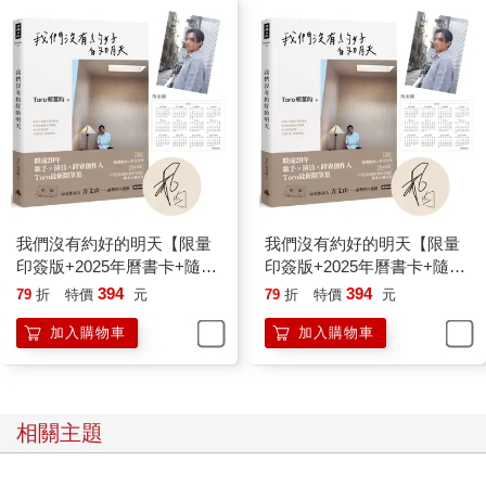
好像人生就停在那幾年的不孤單，外面的世界也只記得你當時等
級的腦袋。
可是，每一天的記憶都像寶藏一樣停留在腦海。
一開始只能撐著，底氣夠強、混搭傲氣，努力把有時同事、有時
對手的朋友打敗（5566、F4、183、棒棒堂、五月天、飛輪
海）。
說著沒消化的臺詞，不會演戲卻稱霸電視臺，這些劇還是很多人
看。
每個月過著飛行少年的生活，把飛機當作睡眠艙，終於在馬來西
亞破了當地紀錄，但回到飯店卻開始悲觀，慢慢失去朋友，失去
我們沒有約好的明天【限量
我們沒有約好的明天【限量
家人，失去價值觀……
印簽版+2025年曆書卡+隨書
印簽版+2025年曆書卡+隨書
認識的人愈多，發現朋友圈愈窄，最好的時代也是最壞。
贈送《我想說個故事給你
贈送《我想說個故事給你
394
394
79
折
特價
元
79
折
特價
元
訂了飛往紐約的機票，決定把自己關起來。收入來自娛樂還給娛
聽》劇本大綱別冊】
聽》劇本大綱別冊】
樂，於是投資了樂團、舞團，開始蓄鬍裝成熟，跟人對賭、投
加入購物車
加入購物車
資、攤牌，以為很成功的失敗，卻被一個晚輩偶像說教：「你以
為你在做事，但其實你都在玩。」
收起行囊，穿起西裝，飛去了香港，跟著億萬大老闆打造電影經
濟和慈善活動。
相關主題
酒醉的上海，那些巨大或假裝龐大公司的老闆，在KTV應酬時還
是會點第一百次的〈放手〉來調侃自己。