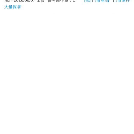
預計 2026/08/07 出貨
參考庫存量：1
預訂門市商品
門市庫存
大量採購
加入購物車
加入購物車
訂購/退換貨須知
加入金石堂 LINE 官方帳號『完成綁定』，隨時掌握出貨動
態：
提醒您！！
金石堂及銀行均不會請您操作ATM! 如接獲電話要求您前往
ATM提款機，請不要聽從指示，以免受騙上當！
退換貨須知：
**提醒您，鑑賞期不等於試用期，退回商品須為全新狀態**
依據「消費者保護法」第19條及行政院消費者保護處公告之