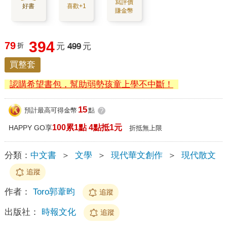
寫評價
好書
喜歡+1
賺金幣
394
79
折
元
499
元
買整套
認購希望書包，幫助弱勢孩童上學不中斷！
15
預計最高可得金幣
點
?
100累1點 4點抵1元
HAPPY GO享
折抵無上限
分類：
中文書
＞
文學
＞
現代華文創作
＞
現代散文
追蹤
作者：
Toro郭葦昀
追蹤
出版社：
時報文化
追蹤