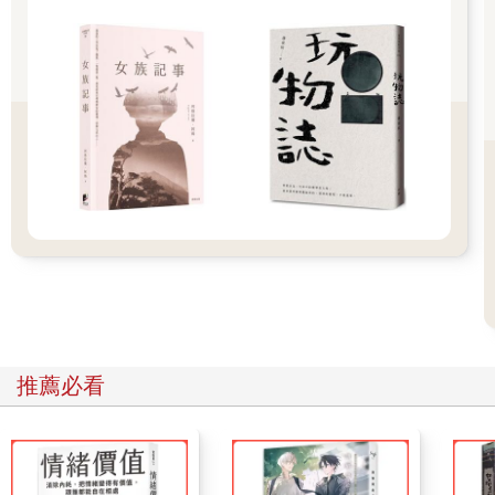
當了還在找錢的總裁，看著報導裡的自己，居然是那些記者提醒
我，曾經是個瀟灑可愛的少男。
人生只過了一半，當年那些卡片裡許願嫁給我的少女，也好像不
存在。
穿過時間線，一下子就是未來。有些人還在，有些人已經離開。
有些電話播了號碼卻已經更換，那些你看不起的成了天菜，有些
英雄卻輸在一場狂歡。
如今最紅的網紅告訴你，四十歲的自己其實不用修圖、修掉眼
袋。
抱歉，我剛剛暫停寫詞，看了鏡子還是覺得自己很帥。
找不到一顆按鈕，讓人生倒帶。
但我活著就是為了創造精彩，還在擔心的你，不用擔心了。
以上算是我的告白。終於，二十年了，我沒成寇也還沒封王，雖
然彼此的目標不同，但是終點一樣會到達。
推薦必看