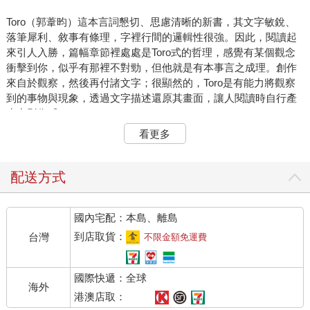
Toro（郭葦昀）這本言詞懇切、思慮清晰的新書，其文字敏銳、
落筆犀利、敘事有條理，字裡行間的邏輯性很強。因此，閱讀起
來引人入勝，篇幅章節裡處處是Toro式的哲理，感覺有某個觀念
衝擊到你，似乎有那裡不對勁，但他就是有本事言之成理。創作
來自於觀察，然後再付諸文字；很顯然的，Toro是有能力將觀察
到的事物與現象，透過文字描述還原其畫面，讓人閱讀時自行產
生出影像感。
這本《我們沒有約好的明天》嚴格說起來，不是一本書，而是一
看更多
本雜誌。因其內容有生活札記、隨筆散文與詩文歌詞，以及社會
觀察跟行業評論文，所以實在很難將它定調為單一元素與類別的
書。如果我們把 《我們沒有約好的明天》當成一部電影來觀看與
配送方式
欣賞，你會發現Toro在這部電影裡的角色多變且轉換很大，一下
是青春熱血義無反顧的大男孩，一下是具有文青氣質的歌詞作
國內宅配：本島、離島
者，接著又成為滔滔不絕激勵人心的演說家，然後瞬間又轉換成
心思縝密的專業經理人
到店取貨：
台灣
不限金額免運費
在這部《我們沒有約好的明天》的文字電影裡，我們可以看到
Toro說理敘事的獨特節奏感，其文章自成一派，具有影像化風
國際快遞：全球
格，可以理解成是一部「文字紀錄片」。在書中某些篇幅與章節
海外
裡，我們甚至都能從中挖掘與發展出一部戲劇甚或一部電影。而
港澳店取：