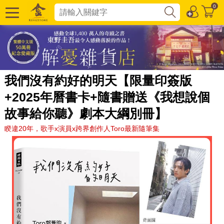
0
我們沒有約好的明天【限量印簽版
+2025年曆書卡+隨書贈送《我想說個
故事給你聽》劇本大綱別冊】
睽違20年，歌手x演員x跨界創作人Toro最新隨筆集