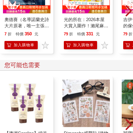
奧德賽（名導諾蘭史詩
光的所在：2026本屋
吉伊
大片原著，唯一主張
大賞入圍作！瀨尾麻衣
的傢
【奧德賽作者是女性】
子傾注人生之作
350
331
7
折
特價
元
79
折
特價
元
79
折
傳奇譯本）
加入購物車
加入購物車
您可能也需要