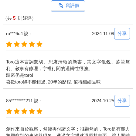
沒有當藝人的這些年，甚至放棄「Toro」稱呼的這些年，我大概
寫評價
長什麼樣子？
做了什麼？都在這本書裡。
（共
5
則好評）
***
一直相信轉念可以改變人生，我甚至用轉念的概念寫了一個故事
分享
ru***6u4 說：
2024-11-09
叫「12」，還拿到了優良劇本獎項。
不太接觸網路世界的我，2022年6月，轉念寫下了這段文字，放在
我不太用的網路上。
這一段文字，在科技進步下，透過了網路傳播出去。
Toro這本言詞懇切、思慮清晰的新書，其文字敏銳、落筆犀
一開始四萬人看，後來四十萬人看到，最後可能有四百萬人看
利、敘事有條理，字裡行間的邏輯性很強。
了。
歸來仍是toro!
但那些人沒有直接影響我的生命，四億人看了又如何？
原來，這顆星球上，有四個人看了。
那四個人，是我人生進入社會的起點，也是外界對我的認知。
而他們看到了。
分享
85********211 說：
2024-10-25
下面是改變「我們」人生的韻腳文字：
突然被時光追趕，倒數時間到了，好像就該被打開。
這可能是我的前半生自傳，就只是娛樂人類的一粒塵埃。
輕輕地，我打開了家門，那些海報已經泛黃積塵，
創作來自於觀察，然後再付諸文字；很顯然的，Toro是有能力
這麼剛好，我是個念舊的人。
將觀察到的事物與現象，透過文字描述還原其畫面，讓人閱讀