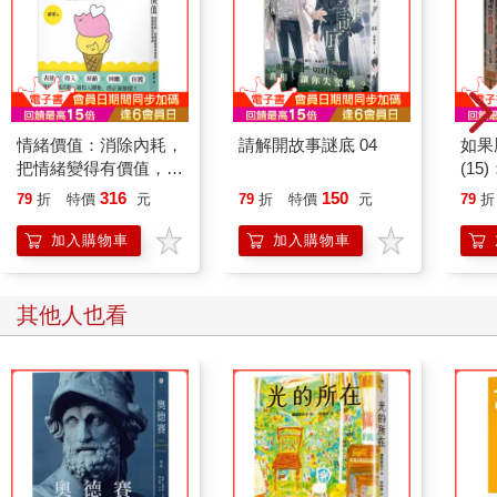
情緒價值：消除內耗，
請解開故事謎底 04
如果
把情緒變得有價值，跟
(1
誰都能自在相處
貓漫
316
150
79
折
特價
元
79
折
特價
元
79
折
加入購物車
加入購物車
其他人也看