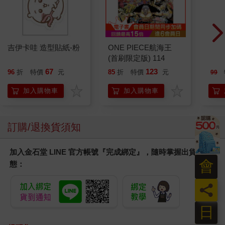
拿出手機上網查詢人力銀行的打工資訊，她什麼都不熟悉，什麼
都看不懂。什麼是POS系統？什麼叫站滿八小時？為什麼每個打
工都是有經驗者優先錄取？
她忽然有點想哭。不是因為委屈，而是因為那種「怎麼會這麼
吉伊卡哇 造型貼紙-粉
ONE PIECE航海王
今周
難」的感覺從四面八方包圍過來。
(首刷限定版) 114
154
不不不，她不是被寵壞的千金大小姐，絕對不是！她一定可以找
67
123
96
折
特價
元
85
折
特價
元
99
到打工獨立！一定可以！她撐著頭，深吸一口氣，眼眶發酸，但
還是沒讓淚掉下來。
加入購物車
加入購物車
一陣涼風忽然從窗戶的縫隙吹進來，她喃喃的說：「好像有點
冷……」
說完這句話，她才發現，台中的夏夜怎麼會冷？
訂購/退換貨須知
不是冷，是她從未感到如此孤單，如此的，孤立無援。
每當這種時候，莫知微就會想起許久不見的父親。
加入金石堂 LINE 官方帳號『完成綁定』，隨時掌握出貨動
父親莊淳元是中小企業的富二代，剛結婚時，他和莫慧美感情不
會
錯，原本莫知微是跟父親姓，因為這樣，她不像莫家這一代姓名
態：
中間都是用「浚」這個字，而是取名莊知微。
員
但後來，莊淳元受不了莫慧美的強勢易怒，夫妻感情越來越差，
莊淳元偶然被同事誘惑出軌，立刻被莫慧美抓住把柄要求離婚以
及女兒的撫養權，因為被握有外遇的實證，莊淳元輸了法庭的攻
日
防戰，莫慧美贏得莊知微的撫養權和監護權，但莊淳元捨不得和