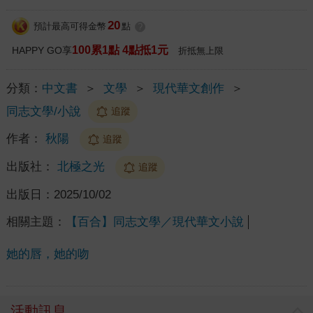
20
預計最高可得金幣
點
?
100累1點 4點抵1元
HAPPY GO享
折抵無上限
分類：
中文書
＞
文學
＞
現代華文創作
＞
同志文學/小說
追蹤
作者：
秋陽
追蹤
出版社：
北極之光
追蹤
出版日：
2025/10/02
相關主題：
【百合】同志文學／現代華文小說
她的唇，她的吻
活動訊息