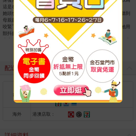
這是在演戲嗎？」
她頭也不回的走出家門，門「碰」的一聲關上時，她還隱隱聽到
母親的怒吼聲：「現在馬上給我回來！」
咬緊下唇，她拉著匆忙打包的行李箱走往電梯，走進電梯，她用
顫抖的手按下關門鍵。
走出大樓，她急促的往前走，像是要將一切全拋在腦後似的一直
走一直走。
看更多
剛入夜，台中的夜晚吹著涼風，路燈照在柏油路上，光線很淡，
像是也不想介入這場突如其來的離家出走。
手機震動個不停，全是母親打來的電話，她索性把手機關機。
配送方式
心情激動又混亂，憤怒和委屈交雜，有許多想和母親爭辯的話，
但她每說一句母親就回以十句尖銳的咆嘯，夾雜著許多對她的羞
國內宅配：本島、離島
辱。
強烈的憤怒和委屈全梗在胸口，她再也說不出話，取而代之的是
到店取貨：
台灣
不限金額免運費
強烈的逃離衝動。
發了瘋似的拿出行李箱胡亂塞了些換洗衣物跟重要物品，她無視
母親的怒吼奪門而出。
港澳店取：
海外
心中充滿絕望。
那是生她養她的人，也是無止盡控制她羞辱她的人。
不要再忍受下去了！再也不要了！
詳細資料