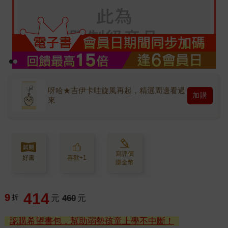
呀哈★吉伊卡哇旋風再起，精選周邊看過
加購
來
寫評價
好書
喜歡+1
賺金幣
414
9
折
元
460
元
認購希望書包，幫助弱勢孩童上學不中斷！