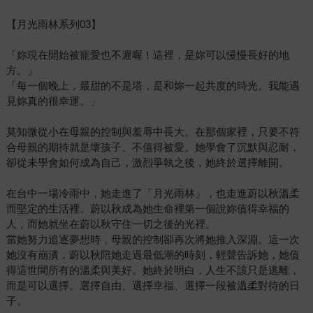
【月光雨林系列03】
「妳現在開始被寵愛也不遲喔！這裡，是妳可以慢慢長好的地
方。」
「每一個晚上，最甜的不是塔，是和妳一起共度的時光。我能遇
見妳真的很幸運。」
莫知微從小在母親的控制與羞辱中長大。在那個家裡，只要不符
合母親的期待就是壞孩子、不值得被愛。她學會了沉默與忍耐，
卻從未學會如何成為自己，激烈爭執之後，她終於選擇離開。
在台中一場冷雨中，她走進了「月光雨林」，也走進蔚以秋溫柔
而堅定的生活裡。蔚以秋成為她生命裡第一個說妳值得幸福的
人，而她就坐在蔚以秋守住一切之後的光裡。
當她努力追逐夢想時，母親的控制卻再次將她推入深淵。這一次
她沒有崩潰，蔚以秋陪她走過最低潮的時刻，輕聲告訴她，她值
得這世間所有的溫柔與美好。她終於明白，人生不該只是逃離，
而是可以選擇。選擇自由、選擇幸福、選擇一段被溫柔對待的日
子。