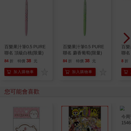
讓母親失望。高一那年數學努力考及格，卻仍舊被母親冷眼以
對，她努力參加繪畫比賽獲獎的畫畫，母親看都沒看就丟了，說
畫這些沒營養的東西有什麼用？
她以為上了大學之後，只要她力求表現，母親就會改變態度，但
母親只要看到她的作品，說出口的都是：「難看」、「沒用」、
「浪費錢」，彷彿她念的不是美術系，而是某種必須靠懺悔才能
贖清的罪孽。
今天她剛畫完一幅新的構圖，還來不及收好就被母親突襲，母親
百樂果汁筆0.5 PURE
百樂果汁筆0.5 PURE
百樂果
嫌惡的指著畫說：「妳覺得這叫作品？我看妳根本不想有出息，
聯名 頂級白桃(限量)
聯名 麝香葡萄(限量)
聯名
才會一直畫這些沒人看的垃圾！」說完便丟下一句：「明天去學
38
38
84
折
特價
元
84
折
特價
元
8
折
校辦休學，我已經幫妳查好重考班了，拿個商管的學位，未來才
能進莫氏企業上班！」
加入購物車
加入購物車
那一瞬間，她什麼都聽不見了。只覺得腦中嗡嗡作響，彷彿整個
世界都往她的胸口壓下來。
您可能會喜歡
於是她胡亂收了行李，穿著家居服拉著行李箱就衝出家門。腦中
只有一個念頭，她不要再待在那個令她窒息的家。
她不要再畫畫給母親看了，不要再為了討好那個永遠不會滿意的
母親而委屈自己。她只想好好活一次，只為自己活。
她有強烈的意志，但現在，她不得不面對現實，刷卡買了一堆日
用品，戶頭裡只剩少少的七千元，她得想辦法找到打工，才有可
能獨立。