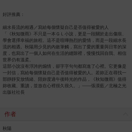
好評推薦：
細水長流的相遇／寫給每個懷疑自己是否值得被愛的人
「《秋知微雨》不只是一本ＧＬ小說，更是一段關於走出傷痕、
學會選擇幸福的旅程。這不是喧嘩熱烈的愛情，而是一段細水長
流的相遇。秋陽用少見的內斂筆觸，寫出了愛的重量與日常的深
度，也寫出了一個人如何在生活的縫隙裡，慢慢找回自我、相信
世界仍有溫柔。
這部小說沒有浮誇的煽情，卻字字句句都寫進了心裡。它更像是
一封信，寫給每個懷疑自己是否值得被愛的人。若妳正在尋找一
部靜靜安放情緒、陪妳度過午後時光的作品，《秋知微雨》值得
妳收藏、重讀，並放在心裡很久很久。」——張漠藍／北極之光
出版社社長
作者
秋陽