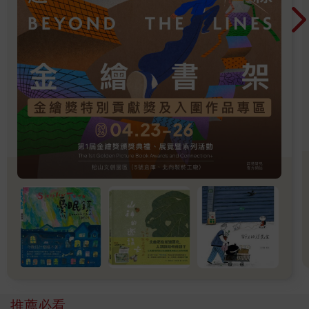
沐浴乳、洗髮精、臉盆……
走出雅房，她去附近的賣場採買，幸好這裡鄰近大學，賣場東西
齊全且便宜，她買了一堆生活用品，刷卡付費。
付了房租和兩個月的押金之後，現金只剩七千元了。她的學生信
用卡額度是兩萬元，印象中前陣子買了衣服包包刷了幾千元，如
果持續刷卡消費卻沒有收入，她肯定付不出下一期卡費。
回到房裡，她用剛買來的抹布、掃把和拖把仔細的打掃房間，再
鋪好床單、弄好被套和枕頭套，過往不曾做過這種勞動，費時許
久才把棉被裝進被套，她忍不住大嘆了一口氣。
莫知微家境富裕，外公是莫氏企業董事長莫偉華的堂弟，雖然不
是嫡系，但母親莫慧美精明能幹，在莫氏企業台中分公司擔任高
階主管。
她從小住在電梯大樓、房間裡有冷氣、書桌和獨立衛浴。打掃阿
姨會定時來整理打掃，她從來不用自己洗衣服或鋪床單，東西亂
放都會有人幫她整理回去。她也不曾逛過租屋網站或自己申請過
電話網路、更不曾用過公用洗衣機。
即將升上大二，她做夢也沒有想到自己會在崩潰邊緣離家出走，
確切來說，她是被母親給逼走的。
她的性格文靜，從小，她就努力當個聽話的乖小孩。但是，不知
推薦必看