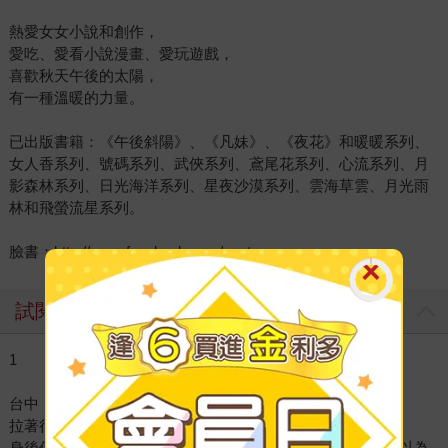
熱愛女女小說和創作，
愛吃、愛看小說漫畫、愛玩遊戲，
喜歡秋天午後的太陽，
有一種溫暖的力量。
已出版書籍：《午後斜陽》、《凡妹》、《夜花》和暖暖系列、
女人香系列、號碼系列、武俠系列、鳶尾花系列、心流系列、月
影森林系列、日光海洋系列、星夜沙漠系列、雲海草雲、月光雨
林和飛螢流星系列。
臉書：http://www.facebook.com/ventsun
試閱
1
台中，八月。
拉著行李箱用力打開門，莫知微的指節還在微微顫抖。
身後傳來母親怒吼的聲音：「妳這樣算什麼？離家出走？妳以為