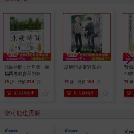
怎麼，數學課本翻開她總覺得像外星文字，從國小她就搞不懂那
些六邊形八邊形或是最小公倍數最大公因數到底是幹嘛的，升上
國中數學一題比一題難，理化也沒好到哪兒去，成績單發下來總
是滿江紅，母親看著她的考卷臉色難看之至罵個不停。
莫家的親戚中，人人都很聰明很會念書，唯有她像個笨蛋連及格
的成績都拿不到，她唯一熱愛的只有畫畫，只有在繪畫的世界她
才能獲得一絲平靜。
升高中時，母親無視她的抗爭硬是把她弄進一所私立女中，她的
成績總是吊車尾非常糟糕，要升大學時，她費盡心力抗爭，努力
拜託親友為她說話，才得以進私立大學讀美術系，但母親只要看
北歐時間：世界第一幸
請解開故事謎底 04
腎臟
到她的畫作就感到厭惡。
福國度教會我的事
40
今天，母親看到她又在畫圖就發飆了，鐵了心逼她休學重考，一
就告
314
150
79
折
特價
元
79
折
特價
元
79
折
心想要她改讀商管未來好進莫氏企業上班，說明天就要帶她去學
校辦休學！
加入購物車
加入購物車
她不想重考也不想進莫氏企業上班，更不想放棄美術系放棄畫
畫！她不能讓母親支配她的人生！
這、是、她、的、人、生！憑什麼任母親擺布？
您可能也需要
為什麼別人都有溫柔貼心的母親，她卻只能在恐懼和壓力中長
大？
她不是不曾努力，她也曾試著迎合、試著表現好一點、試著不要