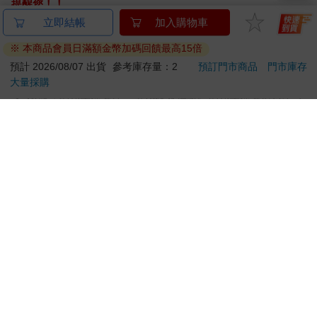
提醒您！！
她分開，就把當時年僅六歲的莊知微帶走躲起來。
金石堂及銀行均不會請您操作ATM! 如接獲電話要求您前往
立即結帳
加入購物車
其實，她很懷念跟著莊淳元躲起來的那段日子，父親向來非常疼
愛她，母親則是整日忙於工作對她不聞不問，她跟母親的感情十
ATM提款機，請不要聽從指示，以免受騙上當！
※ 本商品會員日滿額金幣加碼回饋最高15倍
分生疏。
退換貨須知：
預計 2026/08/07 出貨
參考庫存量：2
預訂門市商品
門市庫存
最終，躲了一年多之後，法院的人還是找到他們了，莊知微被莫
大量採購
**提醒您，鑑賞期不等於試用期，退回商品須為全新狀態**
慧美帶走，改名莫知微，莫慧美跟法院申請了保護令，莊淳元不
依據「消費者保護法」第19條及行政院消費者保護處公告之
得接近莫知微，也沒有探視權。
莊淳元大受打擊，遠走高飛去國外工作，莫知微再也沒有父親的
「通訊交易解除權合理例外情事適用準則」，以下商品購買
消息，只剩跋扈易怒的母親日夜不停對她言語虐待和控制。
後，除商品本身有瑕疵外，將不提供7天的猶豫期：
午夜夢迴，她總是渴望父親當初帶著她遠走高飛讓母親再也找不
易於腐敗、保存期限較短或解約時即將逾期。（如：生
到。
鮮食品）
對母親來說，莫知微不是心愛的女兒，只是夫妻法庭攻防戰的戰
依消費者要求所為之客製化給付。（客製化商品）
利品，如此而已。
報紙、期刊或雜誌。（含MOOK、外文雜誌）
經消費者拆封之影音商品或電腦軟體。
☆
非以有形媒介提供之數位內容或一經提供即為完成之線
上服務，經消費者事先同意始提供。（如：電子書、電
莫知微看到租屋處附近的熱炒店在徵人，決定去試試。
子雜誌、下載版軟體、虛擬商品…等）
小小的騎樓貼著紅紙，上頭寫著「平價快炒／徵晚班工讀」，時
已拆封之個人衛生用品。（如：內衣褲、刮鬍刀、除毛
間剛好是她能應付的：傍晚五點到晚上九點。
老闆娘約她四點半來面試。
刀…等）