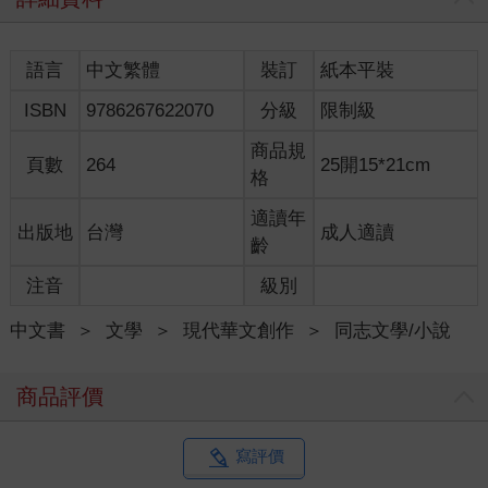
她要離開那個家、離開那個和她有血緣卻不懂得怎麼愛她的女
人！
她不停不停往前走，直到激動的情緒稍稍緩和，累又渴，她走進
語言
中文繁體
裝訂
紙本平裝
便利商店買了一瓶水，一口氣灌了半瓶，她終於稍稍冷靜下來。
ISBN
9786267622070
分級
限制級
站在便利商店裡看著外頭漸漸暗下來的天色，她知道不能流落街
頭，必須找個住處，讓自己有落腳的地方。
商品規
她不想連絡任何親友，不是因為沒有人可以依靠，而是她無力解
頁數
264
25開15*21cm
格
釋。從小到大她已經為自己「為什麼這麼任性」、「為什麼不照
規矩走」解釋太多次了。
適讀年
搭上往大學的公車，她把手機開機，無視一堆未接來電的通知和
出版地
台灣
成人適讀
齡
母親傳來的訊息，她用手機查看大學附近的租屋資訊，也登入網
路銀行確認餘額。
注音
級別
母親給的零用錢不算少，可惜過往缺乏規劃，她總是有多少花多
少，現在戶頭裡只有兩萬兩千元。
中文書
＞
文學
＞
現代華文創作
＞
同志文學/小說
這麼一點錢支撐不了多久，她只能儘可能壓低租屋預算。
下了公車，她打了幾通電話連絡，一個房東說正好有雅房剛空出
商品評價
來，附家具，有對外窗，她立刻過去看。
那是一棟看起來約有三十年歷史的老舊透天厝，一樓是店面，
二、三樓全是專租給學生的雅房，離學校很近。
寫評價
房東是個態度冷漠的中年女子，雅房在三樓，牆面略泛黃，走廊