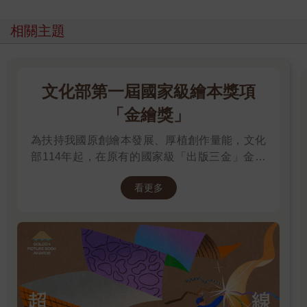
堆了幾箱空紙箱。
空間約有三坪，房裡有老舊的桌椅、單人床和塑膠衣櫥，沒有冰
相關主題
箱，附舊式窗型冷氣，水電費另外算，不能炊煮或養寵物，衛浴
在走廊盡頭，整棟樓共用。
看過學生證，確認她是附近大學的學生，房東同意租屋，一個月
的房租是五千元，必須先支付一個月的租金和兩個月的押金，她
文化部第一屆國家級繪本獎項
上網查詢，租屋確實需要付押金，只得去附近的提款機提領一萬
五千元，回到雅房，她把錢交給房東，兩人簽了約，匆忙中她沒
「金繪獎」
有帶印章出門，房東要她蓋手印，她乖乖蓋了手印。
房東離開了，她盯著牆，牆上留有前任房客貼掛鉤撕下來的痕
為扶持我國原創繪本發展、厚植創作量能，文化
跡。
部114年起，在原有的國家級「出版三金」金鼎
坐在單人床墊上，她茫然的發呆。從未想過真的會走到這一步，
獎、金漫獎、金典獎外，新增「金繪獎」，希望
或許母親也沒料到她會頭也不回的離開，但她真的不想再回去。
看更多
促進台灣圖文出版的多元發展。獎項分為「特別
待在簡陋的房間，她僵硬的盯著牆角一小塊剝落的漆斑，這兒牆
貢獻獎」、「繪本新人獎」、「繪本編輯獎」、
壁有點髒，連窗簾都泛黃，她試著打開窗戶透氣，結果窗框卡
「跨域應用獎」、「年度繪本獎」，以及「金繪
住，打不開。
大獎」。
她無奈嘆氣，輕聲對什麼都沒有的房間說：「這裡，就算再差，
也比家裡自由。」
無論如何，她得設法在這兒安頓下來。單人床上只有一個彈簧床
墊，她必須買床單、枕頭和棉被，還有枕頭套、被套……還需要
什麼？衛生紙、熱水壺？對了，她沒有帶牙膏牙刷，還有毛巾、