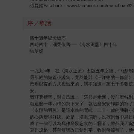
張曼娟Facebook：www.facebook.com/manchuan32
序／導讀
四十週年紀念版序
四時四十，潮聲依舊──《海水正藍》四十年
張曼娟
一九九○年，在《海水正藍》出版五年之後，中國時
最年輕的短篇小說集，竟然能與《汪洋中的一條船》
票用郵寄的方式投出來的，我不知道一萬七千多張選
安。
我盯著榜單，對自己說：「這只是幸運，沒什麼特別
就這麼一年四時的寫下來了，就這麼安安靜靜的寫了
〈永恆的羽翼〉是這本書的開端，二十一歲的我將小
的心跳變得好快。於是，增刪潤飾，投稿到台中烏日
成了一個可以為寫作廢寢忘食的上癮者，雖然我四處
寫作規格，甚至幫我改正錯別字，收到每篇稿子，他