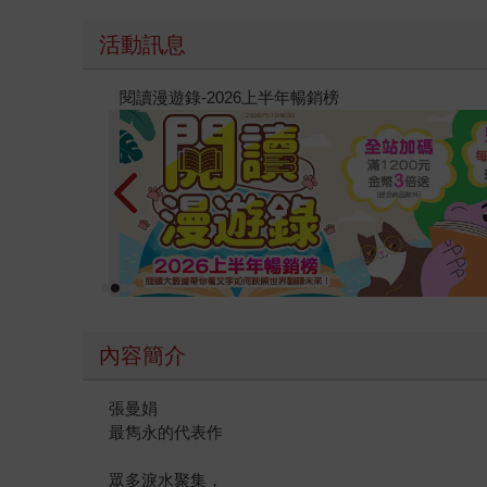
活動訊息
教場電影版
內容簡介
張曼娟
最雋永的代表作
眾多淚水聚集，