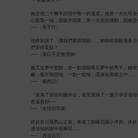
她是他二十幾年回憶中唯一的溫柔。她第一次出現在
心緊緊一縮，緩緩舒開來，第一次切切感動，因她是
──〈長干行〉
他終於說了「讓我們重新開始」，她暗暗期盼過多少
們安排妥貼？
──〈落紅不是無情物〉
她又從夢中驚醒，差一點就能看見夢中的男子。她有
翩，毫不留戀地，一點一點地，隱身在黑暗之中……
──〈儼然記〉
「爸為了跟你到國外去，甚至賣掉了一輩子辛苦僅存
愈遠愈好──
──〈永恆的羽翼〉
終於在日落西山之前，衝進了那幢花園小洋房。終於
過浩劫的家中晃啊晃……
──〈黃道吉日〉