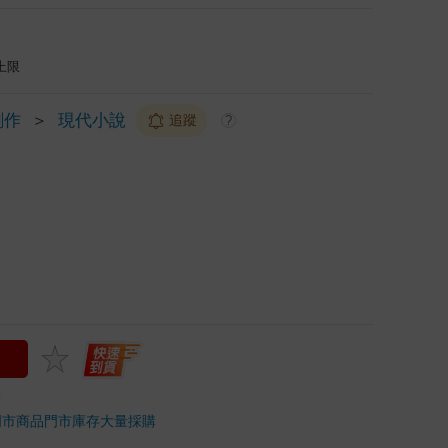
上限
創作
＞
現代小說
追蹤
?
門市商品
門市庫存
大量採購