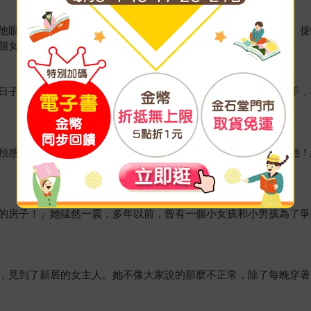
他眼前，只有五歲。他牽著她的手上學、放學；帶她爬山、上樹、捉
個女孩。
日子的一句話，一旦聽在耳中，仍是驚心動魄。命運安排他們分手，
預感這次會遇見他，謝幕時，她見一位僧人微笑坐在觀眾席。是他！
的房子！」她猛然一震，多年以前，曾有一個小女孩和小男孩為了爭
，見到了新居的女主人。她不像大家說的那麼不正常，除了每晚穿著