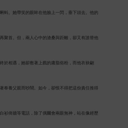
蝌蚪。她帶笑的眼眸在他臉上一閃，垂下頭去。他的
再聚首。但，兩人心中的滄桑與距離，卻又有誰替他
終於相遇，她卻敷著上戲的庸脂俗粉，而他衣袂翩
著奉養父親而吵鬧。如今，卻恨不得把這份責任推得
白衫倚牆等電話，除了偶爾會兩眼無神，站在像經歷