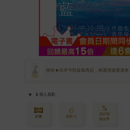
呀哈★吉伊卡哇旋風再起，精選周邊看過來
★
1
個人喜歡
寫評價
好書
喜歡+1
賺金幣