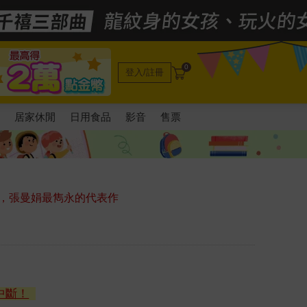
0
登入/註冊
電
居家休閒
日用食品
影音
售票
】
，張曼娟最雋永的代表作
中斷！