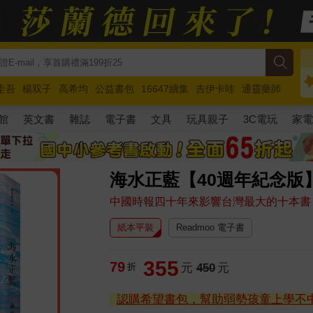
圭吾
楊双子
高希均
公益書包
16647續集
吉伊卡哇
通靈藥師
路邊攤新作
馬斯克
玩具總動員5
超慢跑
館
英文書
雜誌
電子書
文具
玩具親子
3C電玩
家
海水正藍【40週年紀念版
中國時報四十年來影響台灣最大的十本書
紙本平裝
Readmoo 電子書
355
79
折
元
450
元
認購希望書包，幫助弱勢孩童上學不