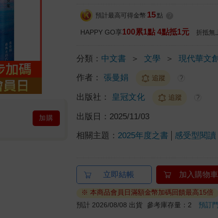
15
預計最高可得金幣
點
?
100累1點 4點抵1元
HAPPY GO享
折抵無
分類：
中文書
＞
文學
＞
現代華文
作者：
張曼娟
追蹤
?
出版社：
皇冠文化
追蹤
?
出版日：
2025/11/03
加購
相關主題：
2025年度之書
感受型閱讀
立即結帳
加入購物車
※ 本商品會員日滿額金幣加碼回饋最高15倍
預計 2026/08/08 出貨
參考庫存量：2
預訂