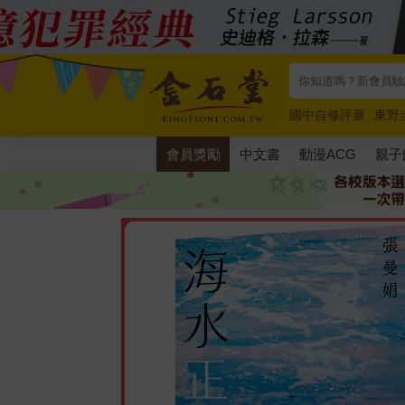
國中自修評量
東野
唯紅花綻放
奧德賽
會員獎勵
中文書
動漫ACG
親子