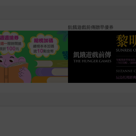
十字殺手【艾迪．弗林系列 前傳