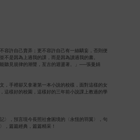
不容許自己賣弄；更不容許自己有一絲驕妄，否則便
並不是因為上過我的課，而是因為讀過我的書。
能聽見規律的潮聲，亙古的迴盪著。」──張曼娟
文，手裡卻又拿著第一本小說的校樣，面對這樣的女
，這樣好的校園，這樣好的三年前小說課上教過的學
記〉，預言現今長照社會困境的〈永恆的羽翼〉，句
〉，篇篇經典，篇篇精采！