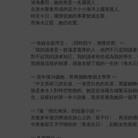
滄海桑田，她依然是一名擺渡人，
在淚水聚集而成的這片小小海洋上擺筆渡人。
時至今日，擺渡從她的事業變成志業，
而海水正藍，她仍在愛。
〰 收錄全新序文：〈四時四十，潮聲依舊〉〰
「我的讀者是一群溫柔寬厚的人，他們不只是閱讀著
對不起我的讀者知己。我的讀者有些成為我的學生，
我感激這樣的相遇，感激改變了我的一生的《海水正
〰 當年僅24歲她，即將撼動整個文學界 〰
「中文系研三的女孩，一身雲白色的衣裳，黑髮婉轉
孩是會令人對時空恍惚的。她是從洛陽古城繁花似錦
生，這樣好的第一本小說集，我竟答應為她寫一篇序
〰 7篇「情比海深」的短篇小說 〰
失散多年後仍將彼此放心上的〈長干行〉，再深的感
句青春卻又字字惆悵的〈黃道吉日〉，刻劃女性親密
〰 各篇簡介 〰