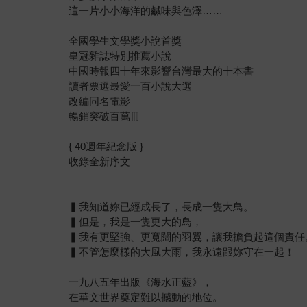
這一片小小海洋的鹹味與色澤……
全國學生文學獎小說首獎
皇冠雜誌特別推薦小說
中國時報四十年來影響台灣最大的十本書
讀者票選最愛一百小說大選
改編同名電影
暢銷突破百萬冊
{ 40週年紀念版 }
收錄全新序文
▍我知道妳已經成長了，長成一隻大鳥。
▍但是，我是一隻更大的鳥，
▍我有更堅強、更寬闊的羽翼，讓我擔負起這個責任
▍不管怎麼樣的大風大雨，我永遠跟妳守在一起！
一九八五年出版《海水正藍》，
在華文世界奠定難以撼動的地位。