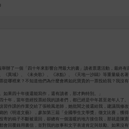
0
報舉辦了一個「四十年來影響台灣最大的書」讀者票選活動，最終有
、《異域》、《未央歌》、《冰點》、《天地一沙鷗》等重量級名著
票從哪裡來？不知道他們為什麼會將如此寶貴的一票投給我？我沒有
。如果四十年後還能寫作，還有讀者，那才夠特別。」
四十年，當年曾經投票給我的讀者們，都已經是中年甚至老年人了。
說習作課的作業交給了張曉風老師，她批閱之後還給我，建議我修改
鄉的《明道文藝》，參加第三屆「全國學生文學獎」徵文比賽，獲得
投寄的稿子不斷被退回，卻總有一個溫暖的地方接住我，那就是陳憲
都會回覆錄用書信，並對我的故事和文字表達肯定與鼓勵。如果沒有