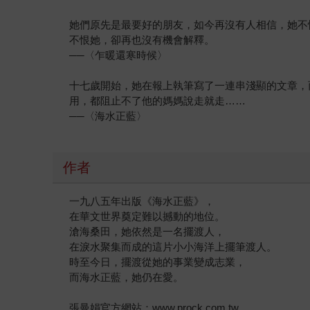
她們原先是最要好的朋友，如今再沒有人相信，她不
不恨她，卻再也沒有機會解釋。
──〈乍暖還寒時候〉
十七歲開始，她在報上執筆寫了一連串淺顯的文章，
用，都阻止不了他的媽媽說走就走……
──〈海水正藍〉
作者
一九八五年出版《海水正藍》，
在華文世界奠定難以撼動的地位。
滄海桑田，她依然是一名擺渡人，
在淚水聚集而成的這片小小海洋上擺筆渡人。
時至今日，擺渡從她的事業變成志業，
而海水正藍，她仍在愛。
張曼娟官方網站：www.prock.com.tw