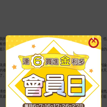
我的故事或經歷，也閱讀著我的心。所以，我不容許自己不真誠；也
有些成為好友，建立起宛如家人般的關係。他們喚我『曼娟老師』，
藍》。四十年並不是一眨眼，四十年發生了許多事，人生海海，我仍
依肩，問她最近如何？她說正在寫一篇有關唐人傳奇中人物性格的論
的春天裡走出來的嗎？她所穿的是一塵不染的齊紈嗎？這樣好的秋天
了。」──張曉風
情也已無法回頭的〈落紅不是無情物〉，帶有傳奇小說色彩的〈儼然
又疏離心理的〈乍暖還寒時候〉，掩卷後令人永難忘懷的〈海水正藍