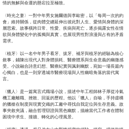
情的無解與命運的懸宕拉至極致。
〈時光之妻〉一對中年男女施爾德與李歐密，以「每周一次的約
會」維持關係，從肉體交纏延伸出彼此對人生、愛情與身體的深
層思索。故事橫跨日常、性愛、疾病與死亡，逐步揭露女性在情
欲與身體變化中的孤獨與真實，也展現男性對浪漫與占有的矛盾
需求。
〈植牙〉以一名中年男子看牙、拔牙、補牙與植牙的經驗為核心
敘事，鋪陳出現代人對身體損耗、醫療體系與生命意義的幽微感
受。小說融合詩意幻想、醫療紀實與諷刺幽默，宛如一場長篇內
心獨白，也是一則穿透城市醫療現場與人性幽暗角落的當代寓
言。
〈獵人〉是一篇寓言式職場小說，描述中年工程師林子厚從冷氣
機工廠離職、挫敗、回返的歷程。他以「獵人」自喻，手持虛構
的獵槍在制度與現實交織的工廠中尋找自我定位與生存意義。故
事夾敘夾議，融合哲理辯證與黑色幽默，描繪當代工作者在體制
困境中求生、撞牆、轉化的心理風景。