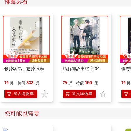
推薦必看
他意識到牙齒雖能植回，但裂縫與疼痛依舊真實存在，這讓他聯
想到生命裡那些無法復原的空缺。植牙不再只是體外的醫療過
程，而是一種心理面對衰老與孤獨的隱喻。
而在〈獵人〉中，主角「我」與林子厚在工廠的生產線上，觀察
每個零件的擺放、每位同仁的操作，學習辨識潛藏在細節裡的
「魔鬼」。林子厚作為獵人，並非追逐野豬，而是透過對流程、
對人心、對細節的洞察，看見生命運作的虛弱與尊嚴。那種對生
存秩序與人性的細膩理解，讓人們體會到每個生命和每分職責都
有其存在的意義和價值。
兩篇故事用截然不同的場景，共同訴說生存的艱難，以及人性深
處不曾泯滅的柔軟。讀著讀著，不禁令人思考，生存不僅是對抗
刪掉容易，忘掉很難
請解開故事謎底 04
怪奇
外在的挑戰，同時要學會與自己的脆弱共存，並在疼痛中尋找意
義的曙光。
332
150
79
折
特價
元
79
折
特價
元
79
折
「生態」議題在〈採蜜〉一篇中被賦予深刻的倫理意涵，是小說
集最具宏觀視野的篇章。劉金宏面對蜜蜂集體死亡的景象，內心
加入購物車
加入購物車
充斥罪惡與無力，最終提出「我要用泥塊、枝椏搭一座木屋」為
昆蟲建造旅館的構想，這象徵從掠奪轉向守護的行動，如同對自
然的懺悔與溫柔的救贖。
您可能也需要
蜜蜂的悲劇不僅呈現生態危機，也反映人類自私的行為。故事以
台灣鄉村龍眼花季為背景，觸碰全球環境議題，讀來跨越地域，
引發深層共感。人與自然的關係，某種程度上近似愛情，需要謙