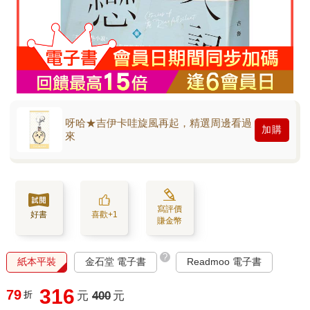
呀哈★吉伊卡哇旋風再起，精選周邊看過
加購
來
寫評價
好書
喜歡+1
賺金幣
?
紙本平裝
金石堂 電子書
Readmoo 電子書
316
79
折
元
400
元