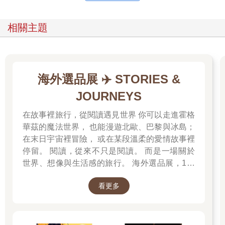
的方式來呈現，這是描寫現代台灣本土社會的故事，值得令人再
三品味的小說。
相關主題
〔推薦文二〕
在無常裡看見愛學會溫柔
富瑜文教基金會執行長朱玉昌
海外選品展 ✈️ STORIES &
作家古魯，從詩作到小說創作，總能在文字中布下既溫柔又略帶
刺痛的記憶。這些點滴，也是人們在日常瑣碎裡，時而會閃現的
JOURNEYS
孤獨、愛情與生命的微光。閱讀他筆下〈婚姻失戀記〉、〈植
牙〉、〈獵人〉、〈採蜜〉與〈時光之妻〉五篇故事集結而成的
在故事裡旅行，從閱讀遇見世界 你可以走進霍格
短篇小說集《婚姻失戀記》，仿佛走進一座屬於台灣的秘密花
華茲的魔法世界， 也能漫遊北歐、巴黎與冰島；
園，裡面有淡水老街的微風、嘉一二○縣道旁的龍眼花香，也有咖
在末日宇宙裡冒險， 或在某段溫柔的愛情故事裡
啡館中的低語，以及工廠與山林隱約傳來的生命脈動。
停留。 閱讀，從來不只是閱讀。 而是一場關於
五段情境，以極為敏銳而細膩的筆觸，將「愛情」、「生存」、
世界、想像與生活感的旅行。 海外選品展，1折
「生態」與「人性掙扎」微妙交融，構成一幅動人而深邃的畫
起 限量空運商品，先搶先贏 週週商品更新
卷。這些故事不僅觸動了我們對生命的所知所感，更帶來一種既
看更多
熟悉又陌生、既平凡又深刻的力量，在傷痛裡悄悄點燃希望，讓
我們在文學之中，遇見了自己。
這些故事中的「愛情」，總以不同的面貌現身，卻又無一例外地
帶著傷痕與掙扎。在〈婚姻失戀記〉裡，主角蔡克俊的生活表面