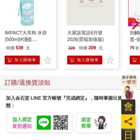
節掃墓儀式，或喪葬誦經團的低語，一幕幕都是台灣鮮活的生活
景緻，讀者在熟悉中，既能產生共情，還能以此感悟人性的幽
微。
整部小說集富含濃郁的人性反思，邀請閱讀者用溫柔的眼光看待
自己和世界，在無常下尋找希望，在孤獨間發現連結。它讓讀者
IMPACT大耳狗 水壺
大家說英語8月號
別觸
明白，對愛情需要理解和包容；對生存，需要珍惜當下；對生
(500ml)#淺藍
2026(雲端加值版)
度-
態，要懷抱謙卑跟責任。蔡克俊、「我」、林子厚、劉金宏與李
IMCMB01LB
539
209
特價
元
特價
元
79
折
220
歐密的故事，個個都具有這樣的情感和倫理啟示。
合起書本沉思，為什麼要讀《婚姻失戀記》？除了故事接地氣之
加入購物車
加入購物車
外，讓人著迷的是，作者古魯文字切入的核心思想，猶如鏡面般
映照著人性內心的孤獨、渴望與掙扎。每一篇故事，都能讓人找
到靈犀相通的點，同時深刻地感受到生命的無常，以及其中不曾
訂購/退換貨須知
缺席的美好。
加入金石堂 LINE 官方帳號『完成綁定』，隨時掌握出貨動
會
態：
員
日