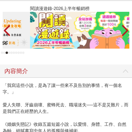
閱讀漫遊錄-2026上半年暢銷榜
飢
內容簡介
「我寫這些小說，是為了讓一些來不及告別的事情，有一個名
字。」
愛人失聯、牙齒崩壞、蜜蜂死去、職場迷失──這不是災難片，而
是我們正在經歷的人生。
《婚姻失戀記》收錄五篇短篇小說，以愛情、身體、工作、自然
為軸，細膩書寫中年人的孤獨與修補術。