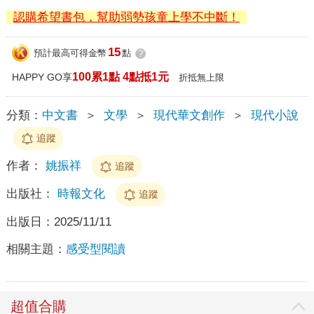
認購希望書包，幫助弱勢孩童上學不中斷！
15
預計最高可得金幣
點
?
100累1點 4點抵1元
HAPPY GO享
折抵無上限
分類：
中文書
＞
文學
＞
現代華文創作
＞
現代小說
追蹤
作者：
姚振祥
追蹤
出版社：
時報文化
追蹤
出版日：
2025/11/11
相關主題：
感受型閱讀
超值合購