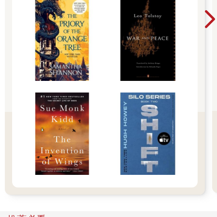
平靜，內心卻因情感的裂痕而微微震盪。他不再沉溺於過往的婚
姻，也未再與前妻有直接互動，取而代之的是對自我情感的反
思，以及對人與人之間連結的敏感觀察。他時而被日常的細微景
象擊中，街邊輕拂的風、街燈下匆匆的人影，偶而一個陌生人的
表情或言語，都能讓他回想過去，感受到愛的失落與脆弱。他的
孤獨感不是劇烈的情節，而是一種持續的心緒流動，讓人真切地
感受到愛情中的不確定性與內心的自省。
與之對應，〈時光之妻〉中，李歐密與施爾德的愛情，起初仿佛
帶著柔和而清新的氣息，卻逐步被病痛與猜忌侵蝕，一步步走向
崩解。當李歐密在病痛中對自身命運的思索，以及對家人和伴侶
的關懷中，我們深深感受到愛情佇立在現實面前的虛弱與不堪一
擊。
故事裡的愛情，從來就不是浪漫主義的頌歌，而是更像一面布滿
裂痕的鏡子，清晰映照出人性中對親密的渴望，以及永遠無法完
全掌控的無奈。從本質上來說，愛情也許從來就不是永恆的承
諾，而是一場需要持續理解、不斷包容的薄弱儀式。
「生存」的掙扎，在這部小說集裡是以多重形式呈現的，從都市
的牙科診所，到工廠嚴苛的生產線，處處都是人性與命運交織的
試煉場。〈植牙〉裡，主角「我」在診療椅上接受植牙治療，聽
著機器鑽骨的聲音，感受牙齒缺損與人工修補的差異。過程裡，