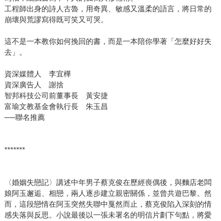
工程師出身的詩人古魯，用奇異、敏感又溫柔的語言，將日常的
崩壞與荒謬寫得既可笑又可哭。
這不是一本教你如何挽回的書，而是一本陪你學著「怎麼好好失
去」。
資深媒體人 李宜樺
資深廣告人 謝捨
智邦科技公司前董事長 黃安捷
富瑜文教基金會執行長 朱玉昌
──聯名推薦
*******
〈婚姻失戀記〉講述中年男子蔡克俊在歷經喪偶後，與麵店老闆
娘阿玉邂逅、相戀，兩人逐步建立親密關係，並曾共遊巴黎。然
而，這段戀情在阿玉突然失聯中戛然而止，蔡克俊陷入深刻的情
感失落與反思。小說最後以一張未署名的明信片劃下句點，將愛