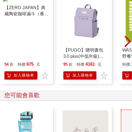
卑與包容，才能在傷害之後找到修復和共生的可能。
「人性掙扎」如同一條隱密線索，貫穿五篇故事。無論是蔡克俊
的自省、「我」在植牙時的體悟、林子厚的洞察、劉金宏的救
贖，以及李歐密面對病痛的恐懼，每個角色都在與自己的內心作
無聲搏鬥。
〈時光之妻〉中，母親的葬禮場景尤其令人鼻酸，她的孤寂與生
前善行的陌生感，揭開死亡本身的孤獨及親情中難以彌補的遺
【ZERO JAPAN】典
【PUGO】聰明書包
WAS
憾。全書裡的每個人生掙扎不是抽象哲學，而是以台灣生活日常
藏陶瓷咖啡漏斗（番茄
3.0 plus(中低年級)雪
野餐S
場景作為真實載體，無論淡水老街的微風、咖啡店的呢喃、牙科
紅）（小）
紫 全新進化玩美上市
芥末
675
4161
診所的消毒水氣味、工廠間的機械運轉聲、喪禮上的紙鶴與蓮
54
折
特價
元
95
折
特價
元
特價
花⋯⋯種種細節鋪墊出濃郁的在地氣息，也承載了普世共感的情
加入購物車
加入購物車
感厚度。
從詩的土壤擴散到小說的風景，古魯的語言在詩意與現實間取得
微妙平衡，彷如清晨凝結的露水，晶瑩而易逝。〈採蜜〉裡那層
您可能會喜歡
次分明的蜂蠟與鄉村俚語交融，呈現生活的粗獷質地，閃現著不
經意的美麗。〈時光之妻〉中愛情與病痛的並置，讓浪漫和殞落
同時呼吸，而〈獵人〉裡對細節和人性的洞察，猶如夜空閃爍的
星光，為生存艱難賦予出詩意哲學的深度。
正是這樣的語言，讓濃郁的台灣在地色彩不僅真實，更獨具韻
味。嘉一二○縣道盛放的龍眼花、淡水老街寧靜的漁人碼頭、清明