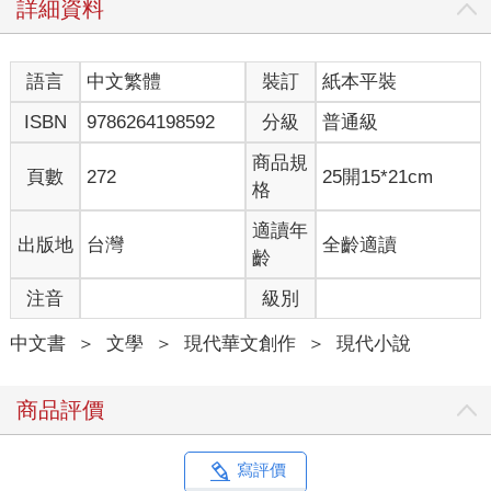
詳細資料
男女情愛小說的詩意化是〈婚姻失戀記〉與〈時光之妻〉兩篇主
要的筆觸與文字構成。
場景的跳痛也在〈婚姻失戀記〉這篇小說中十分明顯地呈現出
語言
中文繁體
裝訂
紙本平裝
來。
頗具隱喻的表達方式是〈獵人〉這篇小說的特殊筆法，在作者的
ISBN
9786264198592
分級
普通級
隱喻之下「工廠管理」可以是各種頗具哲思的思維，管理目標及
人生目標的追尋可以藉由獵人一詞加以詮釋。
商品規
頁數
272
25開15*21cm
細膩的筆法描述在〈時光之妻〉卷四恢復，寧靜中施爾德到小湖
格
一遊的那一段最具代表性，當然〈婚姻失戀記〉男女主角在麵店
偶遇的描述也足堪細膩。
適讀年
出版地
台灣
全齡適讀
角色的融入在〈婚姻失戀記〉卷三營火及卷五生命中阿玉的一些
齡
自述，只有身為女人才能講出這樣的話吧！〈時光之妻〉卷三病
注音
級別
痛的打擊，李歐密對子宮頸的自我檢視也是如此的呈現。
最後一點是作者在處理男女關係時想要表達的態度，似乎都在似
中文書
＞
文學
＞
現代華文創作
＞
現代小說
有似無的一段懸疑的原因下趨於幻滅，留給讀者們自我推敲的空
間，作者是很優秀的機械工程師，更是在企業界舉重若輕受員工
喜愛的專業經理人，讀了這本書有一種偷窺了他管理技巧秘密的
商品評價
感覺。
綜合以上，既然〈婚姻失戀記〉這篇擁有最多特色，這本小說以
它來命名也就不足為奇。期待有一天這本小說的故事可以用影劇
寫評價