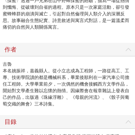
〈採蜜〉透過一戶兄弟在山中野蜂採蜜的經驗，描寫一場從熱情
到懺悔、從破壞到自省的過程。原本只是一次家庭活動，卻引發
蜜蜂蜂群的崩潰與滅亡，引起對自然倫理與人類介入的深層反
思。故事融合生態紀實、詩意敘述與寓言式對話，是一篇溫柔而
痛切的自然與人類關係寓言。
作者
古魯
本名姚振祥，嘉義縣人。從小立志成為工程師，一路從高工、工
專、技術學院讀的都是機械科系，畢業後順利在一家汽車公司擔
任工程師。大學畢業前夕，一次偶然的機會接觸西方文學作品，
開始對文學產生難以忘懷的熱情。因緣際會在報章雜誌上發表自
己的作品，出版過《珠緣浮雕》、《母親的河流》、《骰子與葡
萄交織的舞會》三本詩集。
目錄