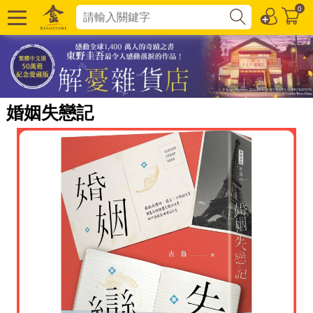
0
婚姻失戀記