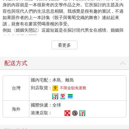
身的內容就是一本很新奇的文學作品之外。它所探討的主題及內
容也與現代人們的生活息息相關。我感覺是很有趣的嘗試，不過
如果跟作者的上一本詩集《骰子與葡萄交織的舞會》連結起來
讀，就會有在麥當勞喝香檳的享受。
例如〈婚姻失戀記〉這篇短篇是在探討現代男女在感情、婚姻與
人生上遭遇的問題。
〈植牙〉這篇小說是企圖將人們面對植牙手術的生冷過程，讓它
看更多
輕鬆化、活潑化、畫面化與融入豐富趣味性。
〈採蜜〉這篇小說則與當前地球面對的種種環境問題相結合，企
圖思索出一條可以相容人與自然並行的思維，並站在動物的角度
配送方式
思考人類種種作為的問題。
〈獵人〉是在描寫現代生產線管理背後的哲學，並延伸提出人生
國內宅配：本島、離島
目標選擇的思考方向。
〈時光之妻〉可說是一部描寫現代男女情欲糾葛的小說，點出情
到店取貨：
台灣
不限金額免運費
欲的美麗與哀戚，企圖把肉體之愛昇華為心靈之愛，之中穿插病
痛的折磨而回到現實的生活裡頭，燃燒過後趨於幻滅。
國際快遞：全球
海外
這本小說有幾個特色，容我以一位讀者的角度，將我的讀後感與
港澳店取：
大家分享。首先書名《婚姻失戀記》本身已經告訴我們，看似兩
相對立「婚姻與失戀」的東西，卻是互為因果的事情。