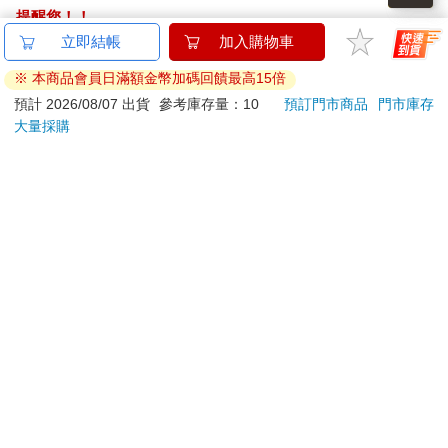
提醒您！！
金石堂及銀行均不會請您操作ATM! 如接獲電話要求您前往
立即結帳
加入購物車
ATM提款機，請不要聽從指示，以免受騙上當！
※ 本商品會員日滿額金幣加碼回饋最高15倍
退換貨須知：
預計 2026/08/07 出貨
參考庫存量：10
預訂門市商品
門市庫存
大量採購
**提醒您，鑑賞期不等於試用期，退回商品須為全新狀態**
依據「消費者保護法」第19條及行政院消費者保護處公告之
「通訊交易解除權合理例外情事適用準則」，以下商品購買
後，除商品本身有瑕疵外，將不提供7天的猶豫期：
易於腐敗、保存期限較短或解約時即將逾期。（如：生
鮮食品）
依消費者要求所為之客製化給付。（客製化商品）
報紙、期刊或雜誌。（含MOOK、外文雜誌）
經消費者拆封之影音商品或電腦軟體。
非以有形媒介提供之數位內容或一經提供即為完成之線
上服務，經消費者事先同意始提供。（如：電子書、電
子雜誌、下載版軟體、虛擬商品…等）
已拆封之個人衛生用品。（如：內衣褲、刮鬍刀、除毛
刀…等）