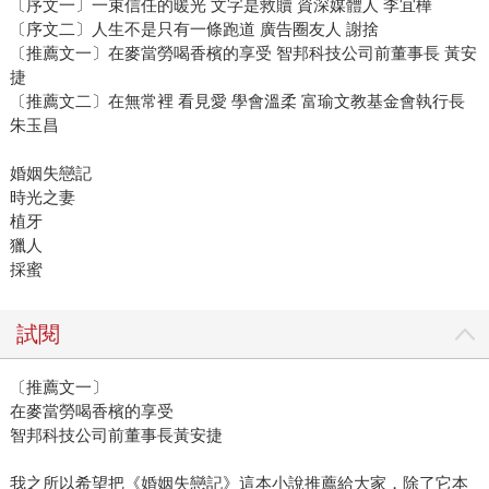
〔序文一〕一束信任的暖光 文字是救贖 資深媒體人 李宜樺
〔序文二〕人生不是只有一條跑道 廣告圈友人 謝捨
〔推薦文一〕在麥當勞喝香檳的享受 智邦科技公司前董事長 黃安
捷
〔推薦文二〕在無常裡 看見愛 學會溫柔 富瑜文教基金會執行長
朱玉昌
婚姻失戀記
時光之妻
植牙
獵人
採蜜
試閱
〔推薦文一〕
在麥當勞喝香檳的享受
智邦科技公司前董事長黃安捷
我之所以希望把《婚姻失戀記》這本小說推薦給大家，除了它本