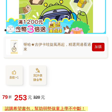
呀哈★吉伊卡哇旋風再起，精選周邊看過
加購
來
寫評價
喜歡+1
賺金幣
253
79
折
元
320
元
認購希望書包，幫助弱勢孩童上學不中斷！