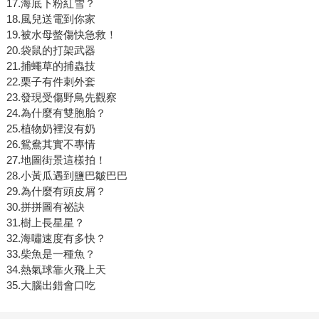
17.海底下粉紅雪？
18.風兒送電到你家
19.被水母螫傷快急救！
20.袋鼠的打架武器
21.捕蠅草的捕蟲技
22.栗子有件刺外套
23.發現受傷野鳥先觀察
24.為什麼有雙胞胎？
25.植物奶裡沒有奶
26.鴛鴦其實不專情
27.地圖街景這樣拍！
28.小黃瓜遇到鹽巴皺巴巴
29.為什麼有頭皮屑？
30.拼拼圖有祕訣
31.樹上長星星？
32.海嘯速度有多快？
33.柴魚是一種魚？
34.熱氣球靠火飛上天
35.大腦出錯會口吃