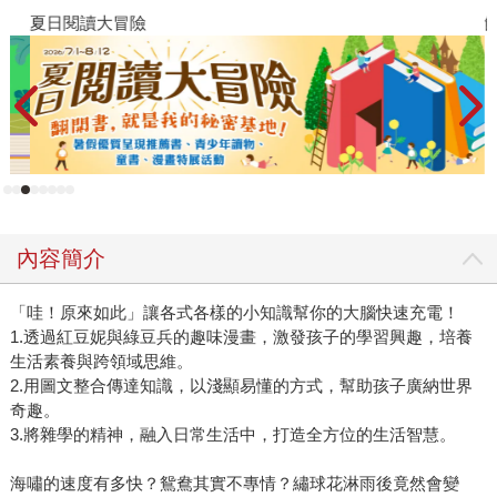
夏日閱讀大冒險
飢
內容簡介
「哇！原來如此」讓各式各樣的小知識幫你的大腦快速充電！
1.透過紅豆妮與綠豆兵的趣味漫畫，激發孩子的學習興趣，培養
生活素養與跨領域思維。
2.用圖文整合傳達知識，以淺顯易懂的方式，幫助孩子廣納世界
奇趣。
3.將雜學的精神，融入日常生活中，打造全方位的生活智慧。
海嘯的速度有多快？鴛鴦其實不專情？繡球花淋雨後竟然會變