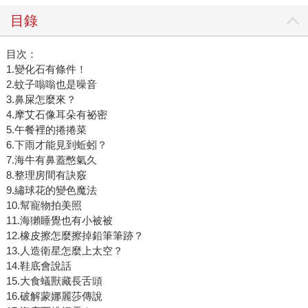
目錄
目次：
1.變化石有條件！
2.蚊子嗡嗡也是噪音
3.鼻屎怎麼來？
4.摩艾石像耳朵有祕密
5.午餐裡的捲捲菜
6.下雨才能見到蚯蚓？
7.海牛有鼻蓋憋氣久
8.整理房間有訣竅
9.繡球花的變色魔法
10.幫寵物拍美照
11.海獺睡覺也有小被被
12.橡皮擦怎麼擦掉鉛筆筆跡？
13.人造衛星怎麼上太空？
14.鞋底會說話
15.大食蟻獸藏長舌頭
16.破解蒙娜麗莎傳說