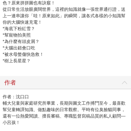
色？原來拼拼圖也有訣竅！
從日常生活放眼廣闊世界，這裡的知識就像一張世界通行證，送
上一連串讓你「哇！原來如此」的瞬間，讓各式各樣的小知識幫
你的大腦快速充電！
*海底下粉紅雪？
*幫寵物拍美照
*為什麼有頭皮屑？
*大腦出錯會口吃
*被水母螫傷快急救！
*樹上長星星？
作者
作者：沈口口
輔大兒童與家庭研究所畢業，長期與圖文工作搏鬥至今，最喜歡
幫兒童轉譯知識、做點趣味的日常觀察。平時有位臭臉貓同事，
還有一位熱愛閱讀、擅長審稿、專職監督寫稿品質的私人顧問—
小呂孩！