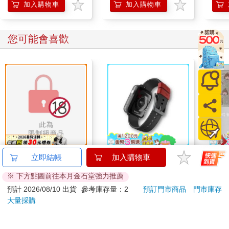
加入購物車
加入購物車
您可能會喜歡
跟殭屍伊央一起共享春
悠遊卡錶帶－黑色
蝦米
立即結帳
加入購物車
宵一刻 冥婚的新娘番
（20mm適用）
口罩
※ 下方點圖前往本月金石堂強力推薦
外篇
200
490
特價
元
特價
元
特價
預計 2026/08/10 出貨
參考庫存量：2
預訂門市商品
門市庫存
大量採購
預購限定
加入購物車