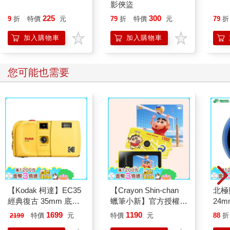
影俠盜
225
300
9
折
特價
元
79
折
特價
元
79
折
加入購物車
加入購物車
您可能也需要
【Kodak 柯達】EC35
【Crayon Shin-chan
北極
經典復古 35mm 底片
蠟筆小新】官方授權
24m
相機
TC08 迷你數位相機
1699
1190
特價
元
特價
元
88
折
2199