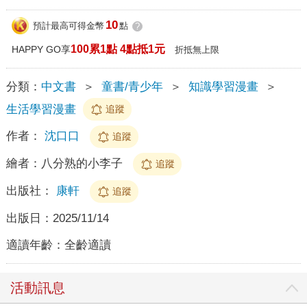
10
預計最高可得金幣
點
?
100累1點 4點抵1元
HAPPY GO享
折抵無上限
分類：
中文書
＞
童書/青少年
＞
知識學習漫畫
＞
生活學習漫畫
追蹤
作者：
沈口口
追蹤
繪者：
八分熟的小李子
追蹤
出版社：
康軒
追蹤
出版日：
2025/11/14
適讀年齡：
全齡適讀
活動訊息