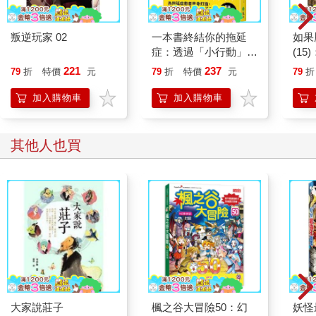
叛逆玩家 02
一本書終結你的拖延
如果
症：透過「小行動」打
(1
開大腦的行動開關，懶
貓漫
221
237
79
折
特價
元
79
折
特價
元
79
折
人也能變身「行動派」
的37個科學方法
加入購物車
加入購物車
其他人也買
大家說莊子
楓之谷大冒險50：幻
妖怪