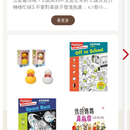
怎麼處理呢？1.認知到不安是正常的 2.讓注意力
轉移忙碌3.不要對著孩子發洩焦慮； 👉那小朋友
該如何適應過渡期呢？1.可給予適當的安撫玩具
看更多
也許是熟悉的玩偶增加安全感 2.與孩子分開時請
好好堅定道別不可哄騙,並保證會回到身邊3.準時
守約的接回孩子 好好的渡這個時期，爸爸媽媽和
孩子一起迎接成長的過程！真是太好了！ 🎉金石
堂開學季！爸媽好輕鬆教你一站購足！文具、書
包、書套參展品全面5折起！👉文具滿777送80
元電子禮券 👉全站商品滿1200回饋4%金幣