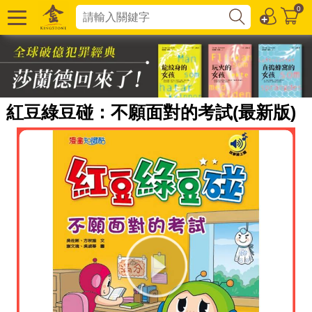
0
紅豆綠豆碰：不願面對的考試(最新版)