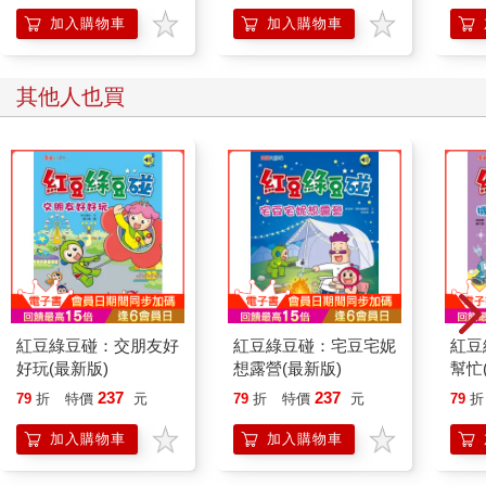
加入購物車
加入購物車
其他人也買
紅豆綠豆碰：交朋友好
紅豆綠豆碰：宅豆宅妮
紅豆
好玩(最新版)
想露營(最新版)
幫忙
237
237
79
折
特價
元
79
折
特價
元
79
折
加入購物車
加入購物車