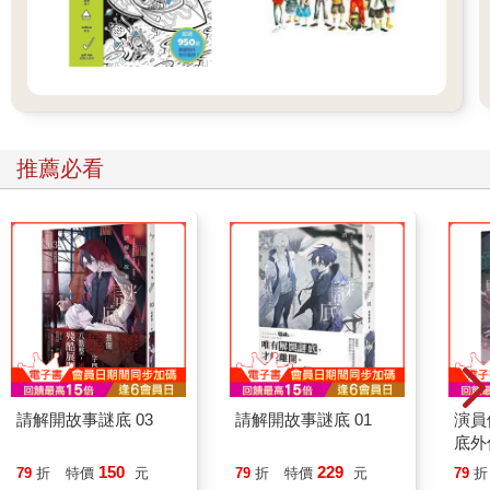
推薦必看
請解開故事謎底 03
請解開故事謎底 01
演員
底外
150
229
79
折
特價
元
79
折
特價
元
79
折