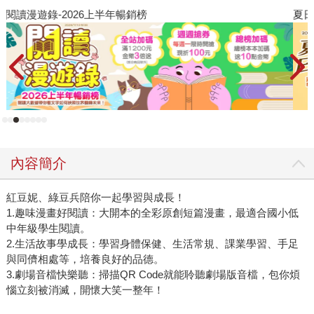
夏日閱讀大冒險
飢
內容簡介
紅豆妮、綠豆兵陪你一起學習與成長！
1.趣味漫畫好閱讀：大開本的全彩原創短篇漫畫，最適合國小低
中年級學生閱讀。
2.生活故事學成長：學習身體保健、生活常規、課業學習、手足
與同儕相處等，培養良好的品德。
3.劇場音檔快樂聽：掃描QR Code就能聆聽劇場版音檔，包你煩
惱立刻被消滅，開懷大笑一整年！