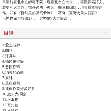
畢業於臺北市立師範學院（現臺北市立大學），喜歡探索語文、
歷史和大自然。擔任過國小教師、翻譯和編輯，現專職童書創
作。譯有《嬰幼兒的讀寫發展》，著有《臺灣史前大冒險》、
《博物館大冒險1》、《博物館大冒險2》。
目錄
1.愛上老師
2.問路
3.汗臭味
4.搞怪萬聖節
5.惡性循環
6.消失的恐龍
7.耍帥
8.星座運勢
9.連假作業好多好多
10.歲末大掃除
11.浪浪貓
12.寄錯信
13.玲玲國