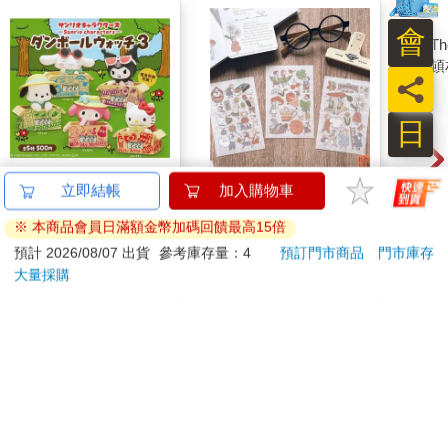
會
員
日
全套5款 三麗鷗 角色
Dimanche感壓貼 [借物
【The
立即結帳
加入購物車
紙箱時鐘 P3 扭蛋 轉蛋
小精靈]
士頓
※ 本商品會員日滿額金幣加碼回饋最高15倍
電子鐘 凱蒂貓 美樂蒂
人經
570
110
73
折
特價
元
特價
元
特價
酷洛米 帕恰狗 大耳狗
波士
預計 2026/08/07 出貨
參考庫存量：4
預訂門市商品
門市庫存
KITAN 奇譚
ISO
大量採購
加入購物車
加入購物車
夜黑
您可能會喜歡