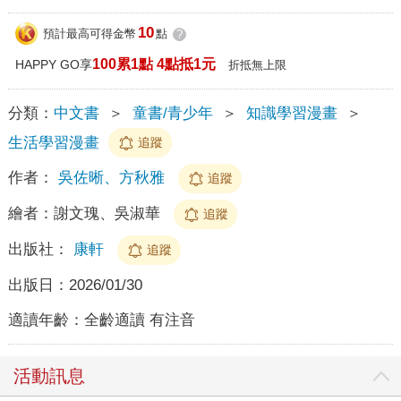
10
預計最高可得金幣
點
?
100累1點 4點抵1元
HAPPY GO享
折抵無上限
分類：
中文書
＞
童書/青少年
＞
知識學習漫畫
＞
生活學習漫畫
追蹤
作者：
吳佐晰、方秋雅
追蹤
繪者：
謝文瑰、吳淑華
追蹤
出版社：
康軒
追蹤
出版日：
2026/01/30
適讀年齡：
全齡適讀 有注音
活動訊息