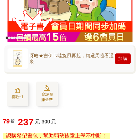
呀哈★吉伊卡哇旋風再起，精選周邊看過
加購
來
寫評價
喜歡+1
賺金幣
237
79
折
元
300
元
認購希望書包，幫助弱勢孩童上學不中斷！