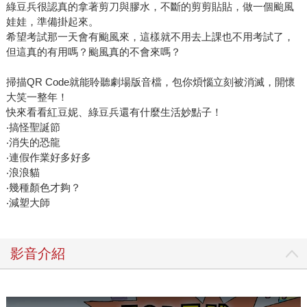
綠豆兵很認真的拿著剪刀與膠水，不斷的剪剪貼貼，做一個颱風
娃娃，準備掛起來。
希望考試那一天會有颱風來，這樣就不用去上課也不用考試了，
但這真的有用嗎？颱風真的不會來嗎？
掃描QR Code就能聆聽劇場版音檔，包你煩惱立刻被消滅，開懷
大笑一整年！
快來看看紅豆妮、綠豆兵還有什麼生活妙點子！
‧搞怪聖誕節
‧消失的恐龍
‧連假作業好多好多
‧浪浪貓
‧幾種顏色才夠？
‧減塑大師
影音介紹