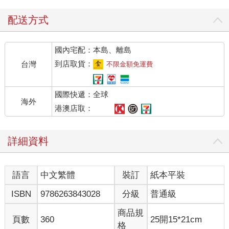
小房裡只兩個人，這家的千金和苦師公。
千金發出的聲音，有時像負傷野獸低鳴，有時又如厲鬼尖嚎怒
配送方式
吼；她罵得激動浮躁，內容卻前言對不著後語，一下子說三百年
前一個山神凶惡蠻橫，一下子講幾年前村內哪個醜女人生了個醜
國內宅配：本島、離島
孩子。
小房外，屋主夫婦抱著神像跪在窗外渾身戰慄、垂淚祈禱，幾個
到店取貨：
台灣
不限金額免運費
負傷較輕的壯漢與苦師公徒弟，神情緊繃地持鎖鍊和麻繩在外等
候，側耳專注傾聽，等待苦師公號令。
國際快遞：全球
房內凌亂狼藉，桌裂椅碎床塌櫃倒，彷如戰場。
海外
苦師公呈大字型癱躺在被鮮血染紅的地板，頭臉身軀體無完膚、
港澳店取：
遍布裂口，全是千金抓出來的——她十指中有三、四指反折骨
斷，臉上滿布奇異紋路，兩隻眼睛紅光閃閃，騎跨在苦師公身
詳細資料
上，一手掐著他咽喉，歪頭盯著他漸漸發黑的臉，口中喃喃碎罵
著胡言怪語。
「死、死死、死死死！」千金搖頭晃腦，看著自己扒抓施力過度
語言
中文繁體
裝訂
紙本平裝
而彎折的手指，說：「不好、不好，這身體，不夠好……不夠強
壯……」
ISBN
9786263843028
分級
普通級
她瞪向苦師公，唰地扯爛他衣服，用破折的手往他身上多扒了幾
下，又抓出幾道可怕裂口；她伸指在苦師公身上傷處裂口中摳
商品規
頁數
360
25開15*21cm
挖，沾著血肉往嘴裡嚐了嚐，咧嘴笑說：「你好，你身體好，你
格