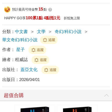
15
預計最高可得金幣
點
?
100累1點 4點抵1元
HAPPY GO享
折抵無上限
分類：
中文書
＞
文學
＞
奇幻/科幻小說
＞
華文奇幻/科幻小說
追蹤
作者：
星子
追蹤
繪者：
程威誌
追蹤
出版社：
蓋亞文化
追蹤
出版日：
2026/04/01
超值合購