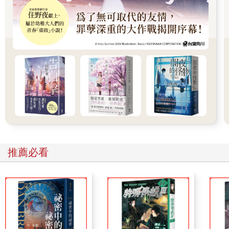
「師父……」苦師公的小徒弟哭著追去，被師兄攔住，兩人跪地
大哭。「師父——」
家丁們將暈厥在房中的小姐抬出，她父母長輩焦急喊人救她，有
個長輩朝大門方向跪下，對著走出大門的苦師公連連磕起頭來。
「謝謝你、謝謝你……苦師公……」長輩連額頭都磕得腫了。
「您……您簡直就是活菩薩呀……」
用自己換千金小姐的身體這方法，是苦師公數天前主動提出來
的。
當時屋主夫婦聽了驚愕，不敢置信。
苦師公說自己道行不夠，無法強逼邪靈離體——
只能引誘那厲害邪靈，主動捨棄千金身體，轉入自己身中。
「喂喂喂！」邪靈附在苦師公身上，像是察覺出有些不對勁。
「為什麼我不能控制你的腳走路？啊？連手也不能控制了？你做
推薦必看
了什麼？你在自己身上動了什麼手腳？你要走去哪？噫？啊？我
怎麼出不去了？」
「我每日吃多種符藥……用符水淨身……」苦師公雙眼橘光黯淡
下來，恢復正常氣色，邁開大步朝通往六月山上的小路走，越走
越快，一面走還一面咬破舌尖沾血寫符，往臉上、皮開肉綻的胸
腹、胳臂都拍了拍。「為的就是……把自己的身體，變成一只
籠……」