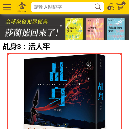
0
乩身3：活人牢