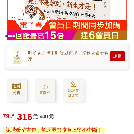
呀哈★吉伊卡哇旋風再起，精選周邊看過
加購
來
寫評價
好書
喜歡+1
賺金幣
316
79
折
元
400
元
認購希望書包，幫助弱勢孩童上學不中斷！