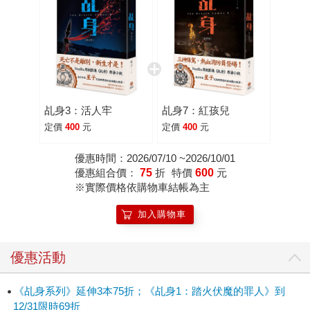
乩身3：活人牢
乩身7：紅孩兒
定價
400
元
定價
400
元
優惠時間：2026/07/10 ~2026/10/01
優惠組合價：
75
折
特價
600
元
※實際價格依購物車結帳為主
加入購物車
優惠活動
《乩身系列》延伸3本75折；《乩身1：踏火伏魔的罪人》到
12/31限時69折