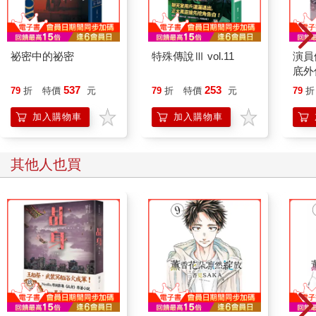
「你把自己身體變成籠？」邪靈急急問：「不會是為了囚我
吧？」
「當然是囚你……」苦師公邁開大步往山上跑。「不然囚誰？」
「混蛋，放我出去——」邪靈發狂怒吼。「你到底是誰？」
祕密中的祕密
特殊傳說Ⅲ vol.11
演員
「我是……一個罪人。」
底外
「你到底做了什麼事啊？你為什麼就是不說？快說呀！急死我啦
537
253
79
折
特價
元
79
折
特價
元
79
折
混蛋！」
「今晚，明月青空……是贖罪的好日子……」
加入購物車
加入購物車
「你贖罪關我什麼事呀混蛋！混蛋！快放我出去！」
苦師公的背影漸漸隱沒在小路上。
他兩個徒弟哭著追出去，已聽不見師父與邪靈的對話。
其他人也買
師父說，要將邪靈帶上山，囚入一處隱密山洞裡，洞中曾有修行
先人加持，有滿滿的鎮邪符籙，蓄積豐厚靈氣；他們連日上山準
備，在山洞裡外布下天羅地網，還在洞中另外挖了個坑，等苦師
公將邪靈帶進洞、入坑封蓋，讓它再也無法外出作惡。
兩個徒弟跟了苦師公許多年，常聽師父自稱罪人，但他們從不知
究竟是犯了什麼罪，只知道苦師公是世界上最好的師父。
壹