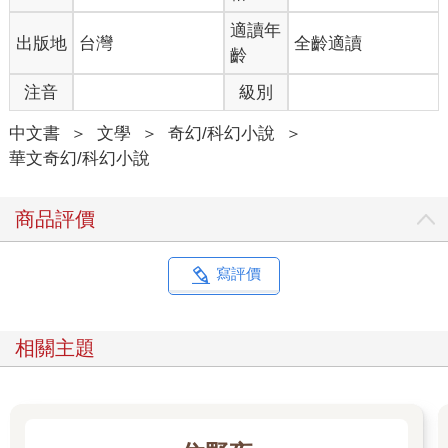
是修行人……你的心肝脾肺腎都好，血也好、肉也好、骨也
好……」
適讀年
出版地
台灣
全齡適讀
「是啊……」苦師公望著天花板，喃喃道：「我是……修行
齡
人……我的身體好……」
注音
級別
「我要你了。」千金小姐嘻嘻笑地咧開嘴、伸出舌，她掐開對方
嘴巴，彎腰低伏下身，嘴對嘴將舌頭伸入苦師公嘴裡。
中文書
＞
文學
＞
奇幻/科幻小說
＞
一陣陣橘煙自千金小姐和苦師公嘴緣溢開，苦師公兩頰鼓起，被
華文奇幻/科幻小說
灌滿一嘴煙，眼瞳忽張忽縮，茫然地說：「我是修行人……也是
個罪人……」
「哦？」千金小姐雙眼橘光逐漸黯淡，身子突然痙攣起來，斜斜
商品評價
撲通倒下，失去意識。
「——」苦師公摀著咽喉，瞪大眼睛無法言語，胸口激烈起伏，
跟著直挺挺地站起，兩隻眼睛閃耀橙光，咕嚕一吞，將梗在喉中
寫評價
的橘煙全吞進肚子裡，咕嚕嚕地說：「好，這身體好，是修行
人，修行人的身體好……喂，你說你是罪人，你犯什麼罪？」
「死罪……」苦師公的聲音，氣若游絲地自喉中發出，他兩隻眼
相關主題
瞳的瞳孔大小不一，右眼小些，橘光也黯淡些，彷彿還保持著一
定的心智。
「你做了什麼事？」
「該死的事。」
「到底什麼事？」