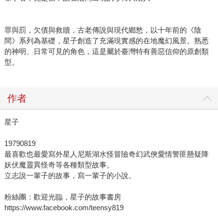
罪與罰，欠債與救贖，古老傳說與現代鄉愁，以十年前的《陰
間》系列為基礎，星子創造了充滿現實感的在地魔幻風景。熟悉
的神明、日常可見的角色，這是屬於臺灣特有善惡信仰的原創類
型。
作者
星子
19790819
最喜歡也最愛寫外星人尼斯湖水怪冒險奇幻武俠愛情警匪懸疑降
妖伏魔靈異怪奇等各種類型故事。
立志說一輩子的故事，寫一輩子的小說。
粉絲團：歡迎光臨，星子的故事書房
https://www.facebook.com/teensy819