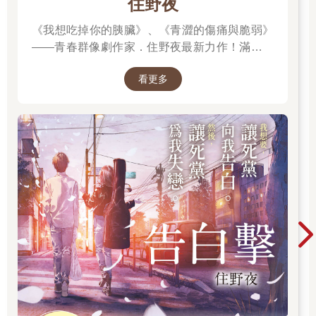
住野夜
「該死……的事。」
「喝！我問你話，你回答呀！快說，你到底做了什麼事？」
《我想吃掉你的胰臟》、《青澀的傷痛與脆弱》
苦師公神情暴怒，衝破小房門，將守在門外的屋主夫婦和看門家
——青春群像劇作家．住野夜最新力作！滿是錯
丁嚇倒一片。
誤的「告白大作戰」，屬於幼稚大人們的青春
三合院內埕上十幾名待命壯漢見苦師公兩眼發光衝出房，全嚇得
看更多
「重啟」小說！我想要，讓死黨向我告白。然
掙扎起身；不久之前，他們費盡九牛二虎之力才將發狂食人的千
後，讓死黨為我失戀。
金小姐逼入小房，急找苦師公求救。
苦師公這十多天為了救被邪靈附身的千金小姐，可是耗盡心神，
每日領著徒弟趕來替她施法驅邪，但邪靈道行極高，不離身就是
不離身。苦師公一頭灰髮在短短十多天裡白去好多，傍晚才剛返
家，前腳還沒進屋，後腳屋主家丁便騎著腳踏車驚駭追來，說小
姐開始吃人了。
此時壯漢們雖手持棍棒，但並沒有攔阻苦師公，而是讓出一條路
給他。
擠在外埕空地上的鄰居們，見內埕壯漢讓道，嘩的一聲也退開一
大圈。
苦師公搖頭晃腦地往外走，一手搧自己巴掌、一手捏自己鼻子嘴
巴。
「快說，快說呀，氣死我了！你到底做了什麼事？」
「該死……的事……」