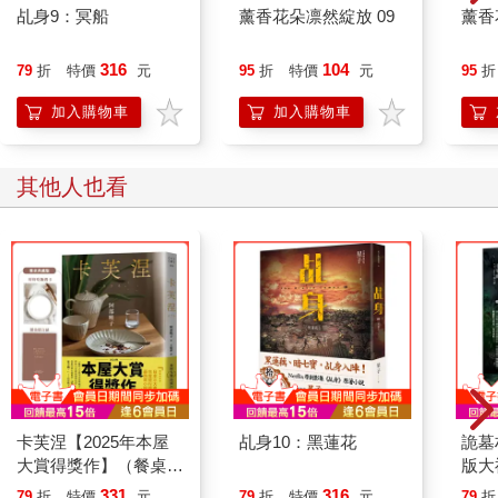
乩身9：冥船
薰香花朵凛然綻放 09
薰香
「這些人腦子裡到底想些什麼？」太子爺的聲音緩緩自韓杰胸中
發出。
316
104
79
折
特價
元
95
折
特價
元
95
折
「連你也不知道，那我怎麼會知道。」韓杰苦笑回答。
加入購物車
加入購物車
他跪在一處奇妙的道場角落，裡頭擠滿了人，所有人跪在地上，
額頭輕貼地。
全場只有一個人站著，是個模樣斯文、眉宇間看來充滿智慧的中
其他人也看
年人，大家都叫他「上師」。
上師站在一處稍高的台上，雙手張揚、如神如佛，不時開口吐幾
句如珠妙語，逗得底下所有人嘶吼大哭讚美。
上師究竟講了什麼，韓杰半個字也沒聽進耳，他懶得聽、也聽不
清楚，四周老少男女的哭聲、讚歎聲吵得他心煩想吐，迫不及待
想開工動手，然後回家吃晚餐。
他一早收下籤紙趕來準備揍這上師，剛出門就被太子爺降駕附
身。
太子爺要他按兵不動，說想瞧瞧這些人到底在玩什麼把戲。
「還能玩什麼把戲呀，就騙人呀……」他無奈地說。
「人真那麼好騙？」太子爺問。
卡芙涅【2025年本屋
乩身10：黑蓮花
詭墓村
「你看過的人，比我看過的人還多千百倍。」韓杰說：「人好不
大賞得獎作】（餐桌典
版大
好騙，你應該比我更清楚。」
藏版書封＋首刷限定
異卷
331
316
79
折
特價
元
79
折
特價
元
79
折