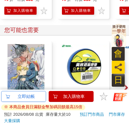
「我就是不清楚才問你呀。」
「好好吃飯」透卡）
「……」韓杰被前頭大嬸激動之下放出的屁熏得頭昏眼花，低聲
加入購物車
加入購物車
說：「你好不容易弄到一份媽祖婆蓋印的公文，專程下來看這傢
伙用嘴巴放屁，不覺得太浪費了嗎？」
「誰想看他了，我是來看看這些人。」
您可能也需要
「這些人有什麼好看的？」
「他們之中，也有些讀過不少書，怎書上沒教他們何時該用腦
子？」
會
「人的腦子很複雜的，再精明的人也會有脆弱跟空虛的時候。人
一旦脆弱，腦子也停下不會轉了；人一旦空虛，就會急著想抱些
員
什麼，哪怕是一坨屎也好……」
「空虛？嗯……這些人看起來是很空虛沒錯呀……所以隨手撿到
日
什麼糞便都往心中塞，塞滿就不空虛了？」
「是呀，就像人掉進河裡，抓到根浮木，除了相信浮木能帶他上
岸外，還能相信什麼？」
露露修女與惡魔ＡＵ
北極熊美紋遮蔽膠帶
百樂果
「所以這些趁著人心空虛溺水時，狗屎扮黃金，圖己私利之人，
24mm×30y藍
聯名
該當何罪呀？」
350
81
「不知道，我又不是法官……嘖，其實我想說的是，這種爛狗
95
折
特價
元
88
折
特價
元
84
折
屎，讓我收拾剛剛好，你是不是該挑在更合適的時候下來？」
加入購物車
加入購物車
「什麼時候是更合適的時候？」