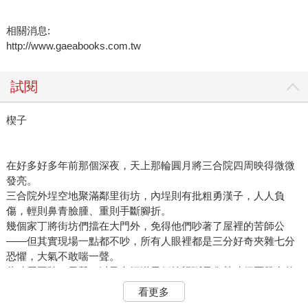
相關消息:
http://www.gaeabooks.com.tw
試閱
楔子
在好多好多年前那個深夜，天上那輪圓月將三合院四周映得微微
發亮。
三合院外埕空地聚滿鄰里街坊，內埕則有批粗勇漢子，人人負
傷，輕則鼻青臉腫、重則手斷腳折。
幾個家丁將街坊們擋在大門外，免得他們吵著了屋裡的苦師公
——但其實現場一點都不吵，所有人眼裡都是三分好奇夾雜七分
恐懼，大氣不敢喘一聲。
此時周圍除了風聲，以及內埕漢子們檢視斷骨傷勢時偶爾發出的
痛苦呻吟，還迴盪著一個女人的凶惡叫罵、低語和喘息聲。
看更多
女人一連串罵聲從左側護龍一間小房發出。