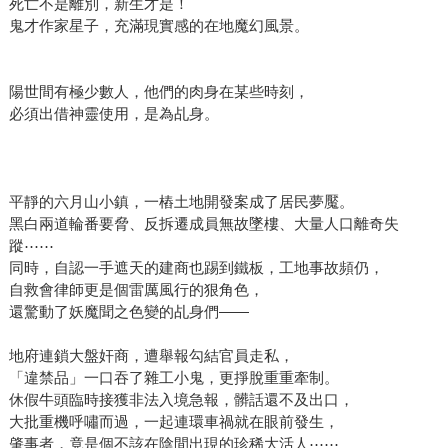
死亡不是離別，新生才是！
鬼才作家星子，充滿現實感的在地魔幻風景。
陽世間有極少數人，他們的肉身在某些時刻，
必須出借神靈使用，是為乩身。
平靜的六月山小鎮，一樁土地開發案成了居民夢魘。
黑白兩道輪番要脅、反拆遷成員無故墜樓、大量人口離奇失
蹤⋯⋯
同時，自認一手遮天的建商也踢到鐵板，工地事故頻仍，
自救會律師更是個雷厲風行的狠角色，
還驚動了妖魔聞之色變的乩身們——
地府連鎖大盤奸商，遭舉報勾結官員走私，
「違禁品」一口吞了雜工小鬼，更掙脫重重牽制。
休假牛頭臨時接獲非法入境急報，髒話還不及出口，
大批重機呼嘯而過，一起連環車禍就在眼前發生，
肇事者，竟是個不該在陰間出現的珍稀大活人⋯⋯