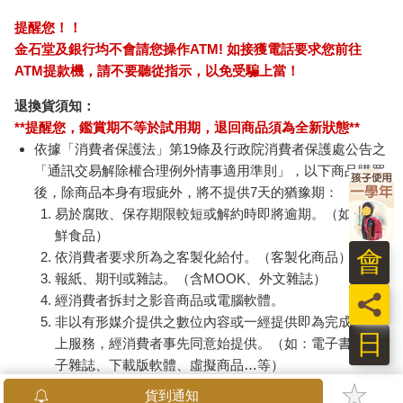
提醒您！！
金石堂及銀行均不會請您操作ATM! 如接獲電話要求您前往
ATM提款機，請不要聽從指示，以免受騙上當！
退換貨須知：
**提醒您，鑑賞期不等於試用期，退回商品須為全新狀態**
依據「消費者保護法」第19條及行政院消費者保護處公告之
「通訊交易解除權合理例外情事適用準則」，以下商品購買
後，除商品本身有瑕疵外，將不提供7天的猶豫期：
易於腐敗、保存期限較短或解約時即將逾期。（如：生
鮮食品）
會
依消費者要求所為之客製化給付。（客製化商品）
報紙、期刊或雜誌。（含MOOK、外文雜誌）
員
經消費者拆封之影音商品或電腦軟體。
非以有形媒介提供之數位內容或一經提供即為完成之線
日
上服務，經消費者事先同意始提供。（如：電子書、電
子雜誌、下載版軟體、虛擬商品…等）
已拆封之個人衛生用品。（如：內衣褲、刮鬍刀、除毛
貨到通知