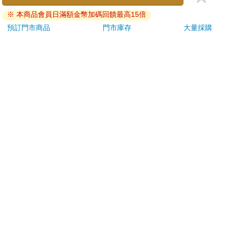
刀…等）
※ 本商品會員日滿額金幣加碼回饋最高15倍
若非上列種類商品，均享有到貨7天的猶豫期（含例假
日）。
預訂門市商品
門市庫存
大量採購
辦理退換貨時，商品（組合商品恕無法接受單獨退貨）必須
是您收到商品時的原始狀態（包含商品本體、配件、贈品、
保證書、所有附隨資料文件及原廠內外包裝…等），請勿直
接使用原廠包裝寄送，或於原廠包裝上黏貼紙張或書寫文
字。
退回商品若無法回復原狀，將請您負擔回復原狀所需費用，
嚴重時將影響您的退貨權益。