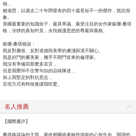
例，
她省思，以過去二十年間發表的四十篇長短不一的傑作，抵抗假
象。
美國最重要的知識份子、最具爭議、最受注目的女作家蘇珊‧桑塔
格，冷靜的真知灼見，永恆維護思想的尊嚴與風格。
蘇珊‧桑塔格說：
我反對庸俗、反對道德與美學的膚淺與漠不關心。
我是好鬥的審美家，幾乎不閉門造車的倫理家。
我沒有準備寫那麼多宣言，
但是我壓抑不住警句似的品味陳述，
加上我堅定的對抗意志，
呈現方式有時候會讓我吃驚。
名人推薦
【國際書評】
桑塔格談論的主題，最終都圍繞著她所捍衛的心智生命、閱讀的