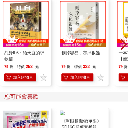
乩身II 6：給天庭的求
刪掉容易，忘掉很難
一本
救信
【漫
行動
253
332
79
折
特價
元
79
折
特價
元
79
折
開關
「行
加入購物車
加入購物車
學方
您可能會喜歡