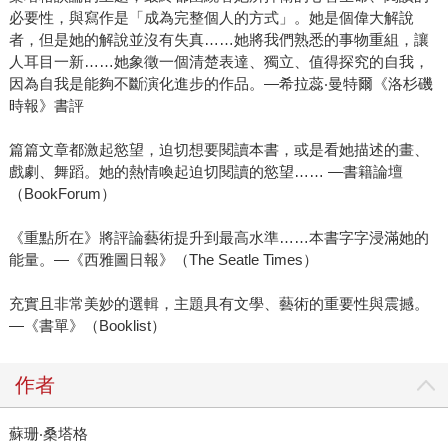
必要性，與寫作是「成為完整個人的方式」。她是個偉大解說
者，但是她的解說並沒有失真……她將我們熟悉的事物重組，讓
人耳目一新……她象徵一個清楚表達、獨立、值得探究的自我，
因為自我是能夠不斷演化進步的作品。—希拉蕊‧曼特爾《洛杉磯
時報》書評
篇篇文章都激起慾望，迫切想要閱讀本書，或是看她描述的畫、
戲劇、舞蹈。她的熱情喚起迫切閱讀的慾望…… —書籍論壇
（BookForum）
《重點所在》將評論藝術提升到最高水準……本書字字浸滿她的
能量。—《西雅圖日報》（The Seatle Times）
充實且非常美妙的選輯，主題具有文學、藝術的重要性與震撼。
—《書單》（Booklist）
作者
蘇珊‧桑塔格