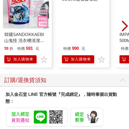
韓國SANDOKKAEBI
《單眼相機/微單眼》
IM
山鬼怪 洗衣槽清潔劑
SD16G超值套餐組
500
450公克-10包組
IM0
591
990
59
折
特價
元
特價
元
特價
加入購物車
加入購物車
訂購/退換貨須知
加入金石堂 LINE 官方帳號『完成綁定』，隨時掌握出貨動
態：