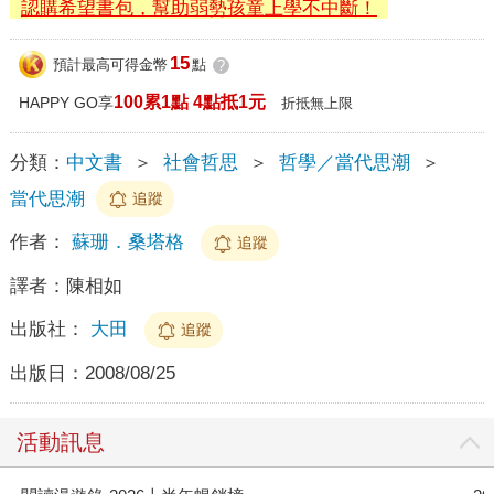
認購希望書包，幫助弱勢孩童上學不中斷！
15
預計最高可得金幣
點
?
100累1點 4點抵1元
HAPPY GO享
折抵無上限
分類：
中文書
＞
社會哲思
＞
哲學／當代思潮
＞
當代思潮
追蹤
作者：
蘇珊．桑塔格
追蹤
譯者：
陳相如
出版社：
大田
追蹤
出版日：
2008/08/25
活動訊息