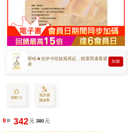
呀哈★吉伊卡哇旋風再起，精選周邊看過
加購
來
寫評價
喜歡+1
賺金幣
342
9
折
元
380
元