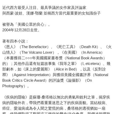
近代西方最受人注目、最具爭議的女作家及評論家
與西蒙‧波娃、漢娜‧鄂蘭 並稱西方當代最重要的女知識份子
被譽為「美國公眾的良心」。
2004年12月28日去世。
著有四本小說：
《恩人》（The Benefactor）、《死亡工具》（Death Kit）、《火
山情人》（The Volcano Lover），《在美國》（In America）
（本書獲得二○○○年美國國家書卷獎（National Book Awards）
的）；其他作品還有短篇故事集《我等之輩》（I, etcetera）、幾
部劇本，如《床上的愛麗斯》（Alice in Bed），以及《反對詮
釋》（Against Interpretation）與獲得美國全國書評界（National
Book Critics Circle Award）的評論獎《論攝影》（On
Photography）。
《疾病的隱喻》是蘇珊‧桑塔格以無比的勇氣和銳利之筆，揭穿疾
病的隱喻外衣，帶我們看重重迷思之下的疾病面貌。當結核病、
癌症、愛滋病成為令人聞之驚慌的病，桑塔格的透視猶如一扇
窗，使我們取得了觀照這三種病的歷史/文化角度，我們才能擺脫