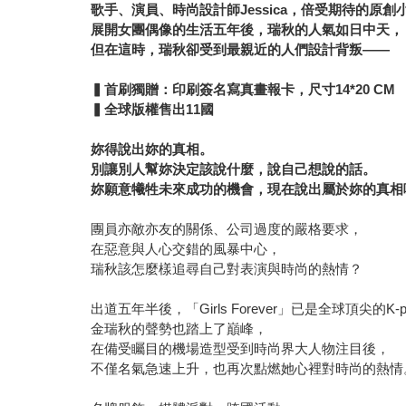
歌手、演員、時尚設計師Jessica，倍受期待的原創
展開女團偶像的生活五年後，瑞秋的人氣如日中天，
但在這時，瑞秋卻受到最親近的人們設計背叛——
▍首刷獨贈：印刷簽名寫真畫報卡，尺寸14*20 CM
▍全球版權售出11國
妳得說出妳的真相。
別讓別人幫妳決定該說什麼，說自己想說的話。
妳願意犧牲未來成功的機會，現在說出屬於妳的真相
團員亦敵亦友的關係、公司過度的嚴格要求，
在惡意與人心交錯的風暴中心，
瑞秋該怎麼樣追尋自己對表演與時尚的熱情？
出道五年半後，「Girls Forever」已是全球頂尖的K-
金瑞秋的聲勢也踏上了巔峰，
在備受矚目的機場造型受到時尚界大人物注目後，
不僅名氣急速上升，也再次點燃她心裡對時尚的熱情