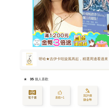
呀哈★吉伊卡哇旋風再起，精選周邊看過來
★
35
個人喜歡
寫評價
電子書
喜歡+1
賺金幣