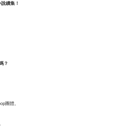
小說續集！
嗎？
pop團體。
。