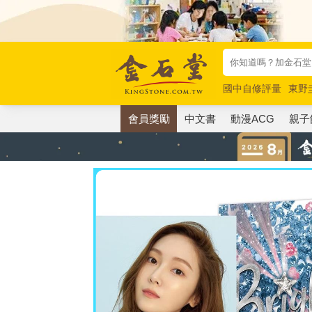
國中自修評量
東野
唯紅花綻放
奧德賽
會員獎勵
中文書
動漫ACG
親子