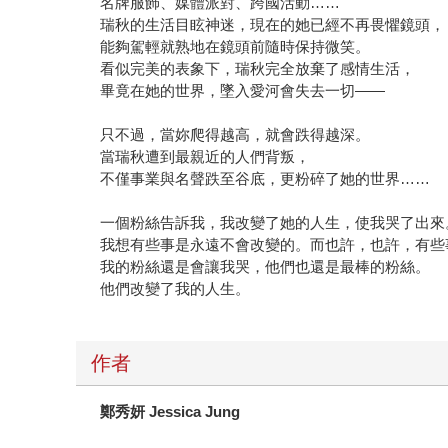
名牌服飾、媒體派對、跨國活動……
瑞秋的生活目眩神迷，現在的她已經不再畏懼鏡頭，
能夠駕輕就熟地在鏡頭前隨時保持微笑。
看似完美的表象下，瑞秋完全放棄了感情生活，
畢竟在她的世界，墜入愛河會失去一切——
只不過，當妳爬得越高，就會跌得越深。
當瑞秋遭到最親近的人們背叛，
不僅事業與名聲跌至谷底，更粉碎了她的世界……
一個粉絲告訴我，我改變了她的人生，使我哭了出來
我想有些事是永遠不會改變的。而也許，也許，有些
我的粉絲還是會讓我哭，他們也還是最棒的粉絲。
他們改變了我的人生。
作者
鄭秀妍 Jessica Jung