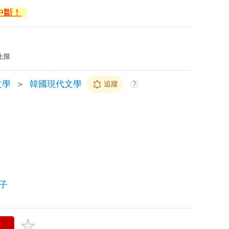
中斷！
上限
文學
＞
韓國現代文學
追蹤
?
子