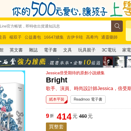
圭吾
楊双子
公益書包
16647續集
吉伊卡哇
高希均
通靈藥師
路邊攤新作
馬斯克
玩具總動員5
超慢跑
館
英文書
雜誌
電子書
文具
玩具親子
3C電玩
家
Jessica倍受期待的原創小說續集
Bright
歌手、演員、時尚設計師Jessica，倍
紙本平裝
Readmoo 電子書
414
9
折
元
460
元
買整套