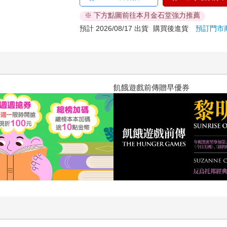
※ 下方點圖前往本月金石堂強力推薦
預計 2026/08/17 出貨
購買後進貨
預訂門市
十字殺手【艾迪．弗林系列 前傳