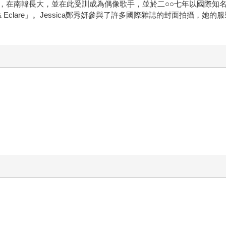
，在南韓長大，並在此受訓成為偶像歌手，並於二○○七年以國際知
& Eclare」。Jessica鄭秀妍參與了許多國際雜誌的封面拍攝