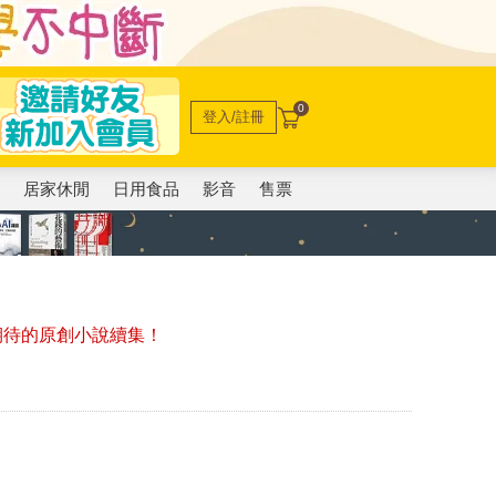
0
登入/註冊
電
居家休閒
日用食品
影音
售票
受期待的原創小說續集！