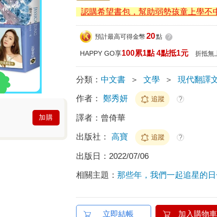
認購希望書包，幫助弱勢孩童上學不
20
預計最高可得金幣
點
?
100累1點 4點抵1元
HAPPY GO享
折抵無
分類：
中文書
＞
文學
＞
現代翻譯
作者：
鄭秀妍
追蹤
?
譯者：
曾倚華
加購
出版社：
高寶
追蹤
?
出版日：
2022/07/06
相關主題：
那些年，我們一起追星的日
立即結帳
加入購物車