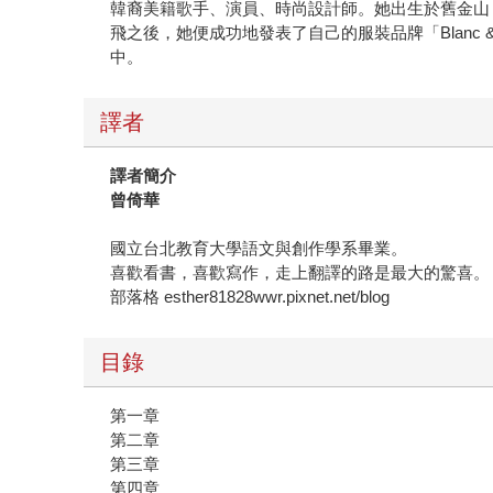
韓裔美籍歌手、演員、時尚設計師。她出生於舊金山
飛之後，她便成功地發表了自己的服裝品牌「Blanc 
中。
譯者
譯者簡介
曾倚華
國立台北教育大學語文與創作學系畢業。
喜歡看書，喜歡寫作，走上翻譯的路是最大的驚喜。
部落格 esther81828wwr.pixnet.net/blog
目錄
第一章
第二章
第三章
第四章