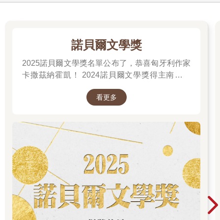
米奇7號>>為什麼？
紅鷹>>因為我現在是在洞上方兩百公尺處盤旋，卻幾乎收不到訊
號。你掉超深的，老弟，那裡肯定是伏蟲的地盤。我去救你的
話，不但麻煩得要死，又要冒個人生命危險。為一個消耗工冒這
諾貝爾文學獎
麼大的險，這可沒道理吧？
2025諾貝爾文學獎名單公布了，恭喜匈牙利作家
米奇7號>>喔，好吧。
米奇7號>>就算是為了朋友也不行嗎，嗯？
卡撒茲納霍凱！ 2024諾貝爾文學獎得主南韓女
紅鷹>>別鬧了，米奇。爛招耶。又不是說你真的會死什麼的。我
作家──韓江 新書出版。更多精彩好看的得獎作
回去圓頂基地會回報說你掛了。這是執勤中的意外，馬歇爾沒道
看更多
品
理不批准你重生。你會從培養槽出來，明天就躺在床上了。
米奇7號>>喔，那真是太好了。我是說，我相信那樣對你最方
便。但現在要死在洞裡的是我。
紅鷹>>是啊，爛爆了。
米奇7號>>爛爆？真假？就這樣？
紅鷹>>抱歉，米奇，不然你要怎樣？你死在底下，我覺得很難
過，但說真的，這就是你的工作，不是嗎？
米奇7號>>我甚至還沒把資料同步上去。我已經一個月沒上傳
了。
紅鷹>>那……又不是我的錯。但別擔心，我會跟你說你的近況。
上次上傳到現在，你有什麼私事要我轉達嗎？