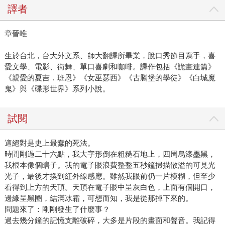
譯者
章晉唯
生於台北，台大外文系、師大翻譯所畢業，脫口秀節目寫手，喜
愛文學、電影、街舞、單口喜劇和咖啡。譯作包括《詭畫連篇》
《親愛的夏吉．班恩》《女巫瑟西》《古騰堡的學徒》《白城魔
鬼》與《碟形世界》系列小說。
試閱
這絕對是史上最蠢的死法。
時間剛過二十六點，我大字形倒在粗糙石地上，四周烏漆墨黑，
我根本像個瞎子。我的電子眼浪費整整五秒鐘掃描散溢的可見光
光子，最後才換到紅外線感應。雖然我眼前仍一片模糊，但至少
看得到上方的天頂。天頂在電子眼中呈灰白色，上面有個開口，
邊緣呈黑圈，結滿冰霜，可想而知，我是從那掉下來的。
問題來了：剛剛發生了什麼事？
過去幾分鐘的記憶支離破碎，大多是片段的畫面和聲音。我記得