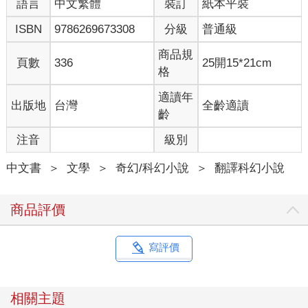
語言
中文繁體
裝訂
紙本平裝
距離太遠，接收不到殖民星中繼站的訊號，但從那一丁點訊號看
來，貝托一定還在附近。訊號十分微弱，不能用語音或影像，但
ISBN
9786269673308
分級
普通級
我大概可以傳訊吧。我眼睛朝鍵盤的圖案望一眼，鍵盤擴大，占
據四分之一的視線。
商品規
頁數
336
25開15*21cm
格
米奇7號>>貝托，你有收到嗎？
紅鷹>>收到，你還活著啊？
適讀年
出版地
台灣
全齡適讀
米奇7號>>暫時還活著，但我動不了。
齡
紅鷹>>超慘。我看到剛剛發生什麼事了。你居然直接摔到洞裡。
注音
級別
米奇7號>>對啊，我也發現了。
紅鷹>>那洞不小欸，米奇。超大的。搞屁啊，老弟？
中文書
＞
文學
＞
奇幻/科幻小說
＞
翻譯科幻小說
米奇7號>>我在看一塊石頭。
紅鷹>>……
米奇7號>>形狀看起來像猴子。
商品評價
紅鷹>>史上最蠢的死法。
米奇7號>>對，不是啦，也得要我死了才算，對吧？對了，你有
可能來救我嗎？
寫評價
紅鷹>>呃……
米奇7號>>真假。
紅鷹>>是真的。
相關主題
米奇7號>>……