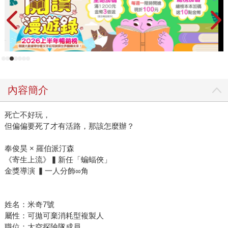
內容簡介
死亡不好玩，
但偏偏要死了才有活路，那該怎麼辦？
奉俊昊 × 羅伯派汀森
《寄生上流》▍新任「蝙蝠俠」
金獎導演 ▍一人分飾∞角
姓名：米奇7號
屬性：可拋可棄消耗型複製人
職位：太空探險隊成員