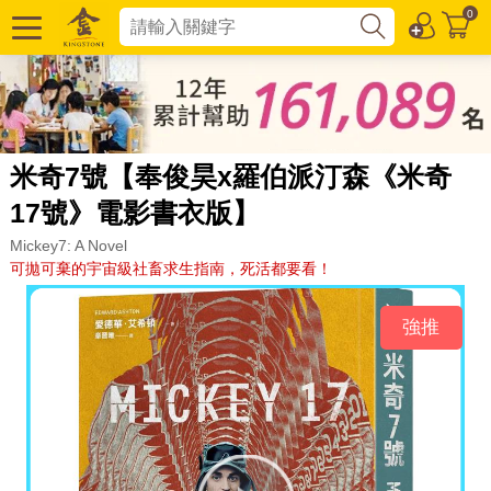
0
米奇7號【奉俊昊x羅伯派汀森《米奇
17號》電影書衣版】
Mickey7: A Novel
可拋可棄的宇宙級社畜求生指南，死活都要看！
強推