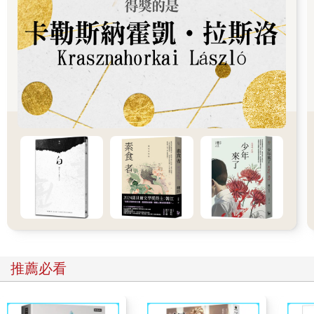
米奇7號>>嗯……
米奇7號>>沒有，應該沒有吧。
紅鷹>>太好了。那差不多就這樣啦。
米奇7號>>……
紅鷹>>就這樣囉，米奇？
米奇7號>>對。就這樣。感謝你，貝托。
我眨眨眼，離開通訊視窗，並靠到岩牆上，閉上眼。那膽小的混
蛋，真不敢相信他不下來救我。
喔，我在期待什麼？我當然心裡有數。
所以接下來呢？坐在這等死？我掉到這井洞、天井，還是什麼鳥
洞之後，也不知滾了多久才停在這個……鬼地方。或許有二十公
尺，不過照貝托的說法，搞不好有一百公尺。洞口就在那邊，高
度不超過三公尺。但就算我手搆得著洞口，我這手腕也爬不上
去。
推薦必看
在執勤中，我有不少時間去想像自己的死法，當然沒有實際體
驗。我不曾凍死過，但我絕對想像過。自從我們降落到這顆死氣