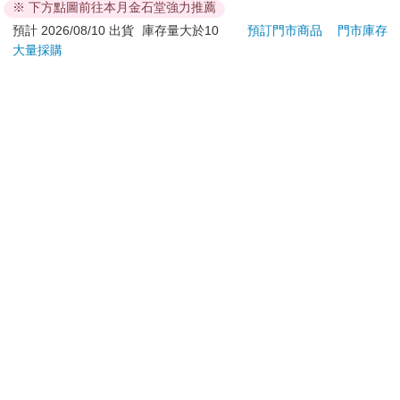
黑胡蜂>>那你要怎麼做？
※ 下方點圖前往本月金石堂強力推薦
黑 全新進化玩美上市
788
4161
66
折
特價
元
95
折
特價
元
特價
米奇7號>>可能凍死吧。
預計 2026/08/10 出貨
庫存量大於10
預訂門市商品
門市庫存
黑胡蜂>>對，那也行。很平靜，對不對？
大量採購
加入購物車
加入購物車
米奇7號>>我是這麼希望。
她訊號弱到幾乎消失，維持在歸零邊緣。她一定盤旋在訊號範圍
訂購/退換貨須知
的極限了。
黑胡蜂>>嘿。你有備份，對吧？
加入金石堂 LINE 官方帳號『完成綁定』，隨時掌握出貨動
米奇7號>>過去六週沒有。
態：
黑胡蜂>>你為什麼沒上傳？
我現在真的不想回答這個問題。
米奇7號>>就懶吧，我想。
提醒您！！
黑胡蜂>>……
黑胡蜂>>我真的很難過，寶貝。真的。
金石堂及銀行均不會請您操作ATM! 如接獲電話要求您前往
黑胡蜂>>你要我在這裡陪你嗎？
ATM提款機，請不要聽從指示，以免受騙上當！
米奇7號>>不用了。這可能要好一陣子，而且妳要是墜落的話，
退換貨須知：
妳可回不來，記得嗎？妳該回去圓頂基地了。
**提醒您，鑑賞期不等於試用期，退回商品須為全新狀態**
黑胡蜂>>你確定？