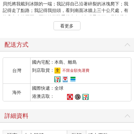
貝托將我載到冰隙的一端；我記得自己沿著碎裂的冰塊爬下；我
記得走了點路；我記得我抬頭，看到南面冰牆上三十公尺處，有
塊凸出來的巨石。石頭的形狀看起來有點像猴子的頭；我記得自
己會心一笑，然後……
看更多
……然後我腳下一空，向下墜落。
去你媽的，我沒看路啊。我只顧著抬頭看那愚蠢的猴頭石，想著
我回到圓頂基地要怎麼跟娜夏形容。
配送方式
史、上、最、蠢、的、死、法。
我身體竄過一絲寒意。我剛才在地表就夠冷了。到地底下，我身
國內宅配：本島、離島
體貼著岩床，寒意直接鑽進身體，穿過衣服外層和兩層保暖層，
漸漸滲透毛髮、皮膚、肌肉，一路深入骨頭中。我又打個寒顫，
到店取貨：
台灣
不限金額免運費
左手腕一陣痛楚竄上肩膀。我低頭去看。手套和外層保暖層衣袖
口之間，手腕已腫起。我伸手去脫手套，想說冰冷的空氣也許能
國際快遞：全球
幫助消腫，但我手還沒碰到手套，另一陣痛楚馬上讓我放棄嘗
海外
試。就算只是想握拳，我手指才彎一點點，就已痛到眼前發黑。
港澳店取：
摔下來時一定撞到了。
斷了嗎？也許。
詳細資料
扭傷了嗎？肯定有。
痛就代表我還活著，對吧？
我慢慢坐起，甩甩頭，努力清醒過來，並眨眼看向通訊視窗。我