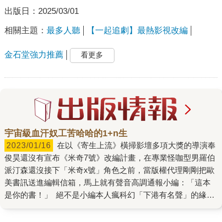
出版日：
2025/03/01
相關主題：
最多人聽
【一起追劇】最熱影視改編
金石堂強力推薦
看更多
宇宙級血汗奴工苦哈哈的1+n生
2023/01/16
在以《寄生上流》橫掃影壇多項大獎的導演奉
俊昊還沒有宣布《米奇7號》改編計畫，在專業怪咖型男羅伯
派汀森還沒接下「米奇x號」角色之前，當版權代理剛剛把歐
美書訊送進編輯信箱，馬上就有聲音高調通報小編：「這本
是你的書！」 絕不是小編本人瘋科幻「下港有名聲」的緣
故，也不是「米奇7號」這種苦勞血汗工正是近年編輯台的寫
照（呃，其實是一大批受僱社畜的日常）。 主要還是米奇本