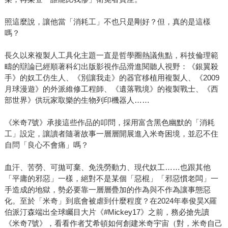
照這麼說，讓他當「消耗工」不也只是剛好？但，真的是這樣
嗎？
長久以來複製人工具化主題一直是哲學圈熱議焦點，科技倫理範
疇的辯論已經順著科幻出版影視作品滑進閱聽人視野：《銀翼殺
手》的奴工仿生人、《別讓我走》的器官移植用複製人、《2009
月球漫遊》的外派維修工程師、《遺落戰境》的複製戰士、《西
部世界》供玩家取樂的生物列印機器人……
《米奇7號》承接這些作品的叩問，採用富含黑色幽默的「消耗
工」設定，讓讀者隨著故事一層層開展進入米奇困境，並忍不住
自問「良心不會痛」嗎？
血汗、苦勞、可拋可棄、免洗勞動力、現代奴工……也跟其他
「平庸的邪惡」一樣，絕對不是某個「惡棍」「邪惡慣老闆」一
手造成的地獄，勢必要靠一層層疊加的作為與不作為讓事態惡
化。至於「米奇」到底會被虐到什麼程度？在2024年奉俊昊X羅
伯派汀森端出全球矚目大片《#Mickey17》之前，務必搶先讀
《米奇7號》，看看作者艾希頓如何創建米奇宇宙（對，米奇自己