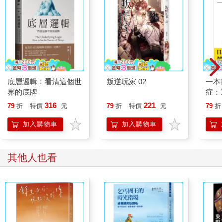
沉沉的冰冷星球之後，很難不去想像。相對來說，凍死應該算簡
單了。身體愈來愈冷，沉沉睡去，然後就醒不過來了，對吧？我
思緒開始亂飄，覺得至少這死法不算太糟，這時我的電子眼發出
叮一聲。我眨眨眼，接收訊息。
黑胡蜂>>嘿，寶貝。
米奇7號>>嘿，娜夏。妳需要什麼嗎？
黑胡蜂>>你準備好，我在路上了，預計兩分鐘到。
底層邏輯：看清這個世
叛逆玩家 02
一本
米奇7號>>貝托聯絡妳了？
界的底牌
症：
黑胡蜂>>對。他覺得救不回你了。
開大
316
221
79
折
特價
元
79
折
特價
元
79
折
米奇7號>>但是……？
人也
黑胡蜂>>他只是沒心而已。
的3
加入購物車
加入購物車
你知道，「希望」是個很有趣的概念。三十秒前，我還覺得自己
百分之百死定了，而且心裡其實一點都不害怕，但現在我耳朵都
其他人也看
能聽到心臟在怦怦作響。一聽到娜夏想降落在地表，並嘗試從上
方救援，我不禁細數起各種風險。冰隙夠寬嗎？她能安全降落
嗎？可以的話，她能確認我的位置嗎？確認之後，她能來到我身
邊嗎？
就算她都成功了，這些動作引來伏蟲的機率多高？
幹。