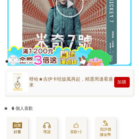
呀哈★吉伊卡哇旋風再起，精選周邊看過
加購
來
★
6
個人喜歡
寫評價
好書
導讀
喜歡+1
賺金幣