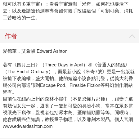
就可以有多重宇宙）；看看宇宙衰咖「米奇」如何死也要活下
去；以及邊讀邊預測奉導會如何親手改編這個「可割可棄」消耗
工苦哈哈的一生。
作者
愛德華．艾希頓 Edward Ashton
著有《四月三日》（Three Days in April）和《普通人的終結》
（The End of Ordinary），而最新小說《米奇7號》更是一出版就
被搶下改編權，盛大開拍。他的短篇小說多點刊登，從義大利香
腸公司內部通訊到Escape Pod、Fireside Fiction等科幻創作網站
皆有。
目前住在紐約上州的森林小屋中（不是恐怖片那種），跟妻子還
有幾個女兒一起，還養了一隻超可愛的臭臉小狗。常常在眾多監
視眼光下寫作，監視者包括啄木鳥、歪頭貓頭鷹等等。閒暇時，
他會鑽研癌症知識，教授量子物理，以及雕刻木製品。個人官網
www.edwardashton.com