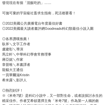
發現現在有個「混飯吃的」……
可拋可棄的宇宙級社畜求生指南，死活都要看！
◎2022美國公共廣播電台年度最佳好書
◎2022美國最大讀者書評網Goodreads科幻類最佳小說入圍
◎各界讚嘆推薦！
臥斧＼文字工作者
盧建彰＼導演
馬立軒＼中華科幻學會常務理事
蔣亞妮＼作家
章晉唯＼本書譯者
龍貓大王通信
一頁華爾滋Kristin
希米露＼影評人
◎熱烈好評！
※《米奇7號》是科幻小說中，又一部對生命，或者說探討永生的
精采佳作。作者艾希頓選擇主角「米奇7號」作為第一人稱的敘