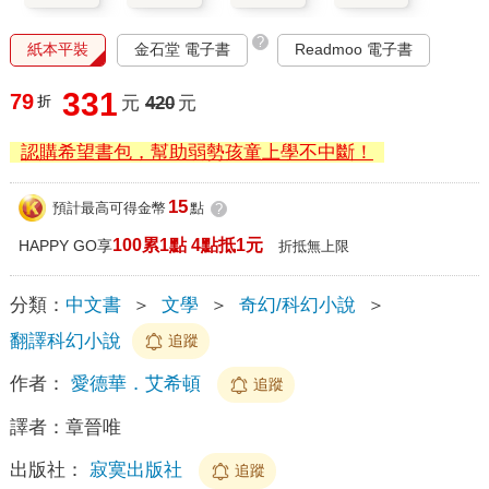
?
紙本平裝
金石堂 電子書
Readmoo 電子書
331
79
折
元
420
元
認購希望書包，幫助弱勢孩童上學不中斷！
15
預計最高可得金幣
點
?
100累1點 4點抵1元
HAPPY GO享
折抵無上限
分類：
中文書
＞
文學
＞
奇幻/科幻小說
＞
翻譯科幻小說
追蹤
作者：
愛德華．艾希頓
追蹤
譯者：
章晉唯
出版社：
寂寞出版社
追蹤