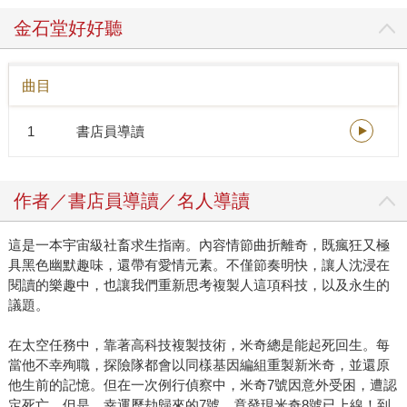
人的特質。 他嘴壞，人呆，好事不上門，衰事連環來，這不
金石堂好好聽
光是靠運氣背，而是憑米奇個人特質勝出，讓他一步步從選
錯行的米蟲到無業廢柴，再榮登「誰能比我慘」衛冕者寶
曲目
座。 照這麼說，讓他當「消耗工」不也只是剛好？但，真的
是這樣嗎？ 長久以來複製人工具化主題一直是哲學圈熱議焦
1
書店員導讀
點，科技倫理範疇的辯論已經順著科幻出版影視作品滑進閱
聽人視野：《銀翼殺手》的奴工仿生人、《別讓我走》的器
官移植用複製人、《2009月球漫遊》的外派維修工程師、
作者／書店員導讀／名人導讀
《遺落戰境》的複製戰士、《西部世界》供玩家取樂的生物
列印機器人…… 《米奇7號》承接這些作品的叩問，採用富
這是一本宇宙級社畜求生指南。內容情節曲折離奇，既瘋狂又極
含黑色幽默的「消耗工」設定，讓讀者隨著故事一層層開展
具黑色幽默趣味，還帶有愛情元素。不僅節奏明快，讓人沈浸在
進入米奇困境，並忍不住自問「良心不會痛」嗎？ 血汗、苦
閱讀的樂趣中，也讓我們重新思考複製人這項科技，以及永生的
勞、可拋可棄、免洗勞動力、現代奴工……也跟其他「平庸
議題。
的邪惡」一樣，絕對不是某個「惡棍」「邪惡慣老闆」一手
造成的地獄，勢必要靠一層層疊加的作為與不作為讓事態惡
在太空任務中，靠著高科技複製技術，米奇總是能起死回生。每
化。至於「米奇」到底會被虐到什麼程度？在2024年奉俊昊
當他不幸殉職，探險隊都會以同樣基因編組重製新米奇，並還原
X羅伯派汀森端出全球矚目大片《#Mickey17》之前，務必搶
他生前的記憶。但在一次例行偵察中，米奇7號因意外受困，遭認
先讀《米奇7號》，看看作者艾希頓如何創建米奇宇宙（對，
定死亡。但是，幸運歷劫歸來的7號，竟發現米奇8號已上線！到