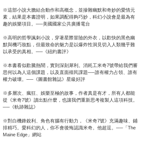
※這部小說大膽結合動作和高概念，並摻雜幽默和奇妙的愛情元
素，結果是本書證明，如果調配得夠巧妙，科幻小說會是最為有
趣的娛樂項目。──美國國家公共廣播電台
※高明的哲學諷刺小說，穿著星際冒險的外衣，以歡快的黑色幽
默與機巧妝點，但最致命的魅力是以爆炸性洞見切入人類幾乎難
以承受的真相。──《紐約書評》
※本書看似歡騰熱鬧，實則深刻犀利。消耗工米奇7號帶給我們審
思何以為人這個課題，以及直面殖民課題──誰有權力占領、誰有
權力破壞。──《圖書館雜誌》星級好評
※多層次、瘋狂、娛樂至極的故事，作者真是有才，所有人都能
從《米奇7號》讀出點什麼，也讓我們重新思考複製人這項科技。
──《軌跡雜誌》
※對白機鋒銳利、角色有腦有行動力，《米奇7號》充滿趣味、鋪
排精巧。愛科幻的人，你不會後悔認識米奇。他超逗。──「The
Maine Edge」網站