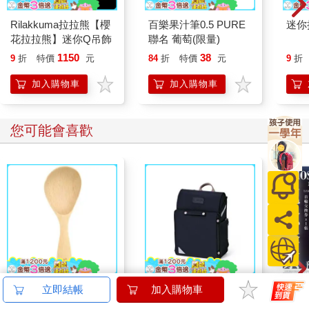
旋，並用三角定位法，試著確認我的位置。
Rilakkuma拉拉熊【櫻
百樂果汁筆0.5 PURE
迷你
我必須結束這一切。
花拉拉熊】迷你Q吊飾
聯名 葡萄(限量)
1150
38
9
折
特價
元
84
折
特價
元
9
折
米奇7號>>回家吧，娜夏。我要上路了。
黑胡蜂>>喔。
加入購物車
加入購物車
黑胡蜂>>好吧。
黑胡蜂>>你要怎麼做？
米奇7號>>什麼意思？
您可能會喜歡
黑胡蜂>>自殺啊，米奇。我不希望你像5號那樣。你有武器嗎？
米奇7號>>沒有。我摔下來時，光束槍也掉了。老實說，我也不
想把那東西用到身上。我知道用槍會很快啦，但……
黑胡蜂>>對，那可能不是好主意。有刀嗎？或冰斧？
米奇7號>>沒有，都沒有。有冰斧的話，妳覺得我能幹麼？
黑胡蜂>>我不知道。冰斧很利吧？也許可以把頭砍下來之類的。
米奇7號>>聽著，娜夏，我知道妳想幫忙，可是……
黑胡蜂>>你可以把呼吸器的封口切開，我不確定會先缺氧，還是
先一氧化碳中毒，但無論哪個，應該都用不上幾分鐘。
米奇7號>>對。我是還沒試過這個，但我想我不喜歡慢慢窒息而
山毛櫸站立飯匙-3入組
【PUGO】聰明書包
攻殼機
立即結帳
加入購物車
死。
3.0 plus(中低年級)酷
數位