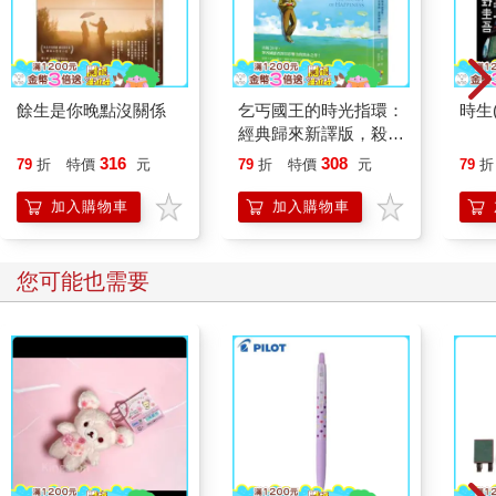
幹幹幹。
我不能讓她這麼做。
米奇7號>>娜夏？
餘生是你晚點沒關係
乞丐國王的時光指環：
時生
黑胡蜂>>什麼事？
經典歸來新譯版，殺不
米奇7號>>貝托是對的。你們救不了我。
死我的，都會變成一則
316
308
黑胡蜂>>……
79
折
特價
元
79
折
特價
元
79
折
故事
米奇7號>>娜夏？
加入購物車
加入購物車
黑胡蜂>>寶貝，你確定嗎？
我再次閉上眼，深呼吸一會。不就只是跑一趟培養槽嘛，對吧？
您可能也需要
米奇7號>>對，我確定，我摔太深了，身體也差不多撞爛了。老
實說，就算妳把我救出去，他們最後大概還是會把我報廢。
黑胡蜂>>……
黑胡蜂>>好吧，米奇，你決定就好。
黑胡蜂>>你知道我一定會救你，對吧？
米奇7號>>對，娜夏。我知道。
她沒回答，我坐在原地，看她的訊號強度起起伏伏。她在上方盤