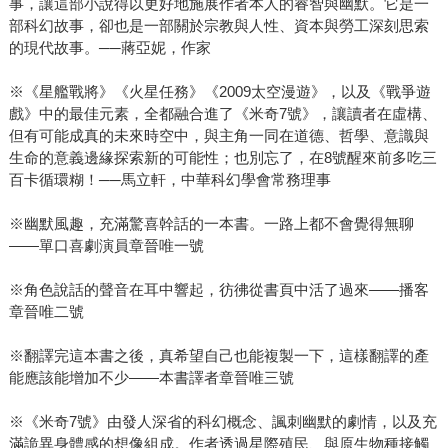
事，讓這部小說得以更好地施展作者本人的睿智與幽默。它是一
部科幻故事，卻也是一部關於宗教與人性、資本與勞工深刻思索
的現代故事。──蔣亞妮，作家
※《星艦戰將》《火星任務》《2009太空漫遊》，以及《戰爭遊
戲》中的最佳元素，全都融合進了《米奇7號》，讓讀者在虛構、
但有可能成真的未來時空中，與主角一同在道德、哲學、意識與
生命的意義邊緣探索新的可能性；也別忘了，在8號醒來前多吃三
百卡循環糊！──馬立軒，中華科幻學會常務理事
※幽默風趣，充滿驚喜幹話的一本書。一路上都不會覺得無聊
——單口喜劇演員章晉唯一號
※角色說話的聲音在耳中響起，彷彿從書頁中活了過來——播客
章晉唯二號
※翻譯完這本書之後，真希望自己也能複製一下，這樣翻譯的產
能應該能增加不少——本書譯者章晉唯三號
※《米奇7號》由發人深省的科幻概念、諷刺幽默的劇情，以及充
滿詭異身體感的想像組成。作者透過星際殖民、與原生物種接觸