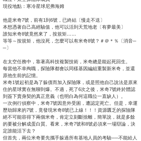
現役地點：寒冷星球尼弗海姆
他是米奇7號，前有1到6號，已終結〔慢走不送〕
本想憑著自己高經驗值，他可以活到天荒地老〔有夢最美〕
誰知米奇8號竟然來了，按規矩……
等等～按規矩，他沒死，怎麼可以有米奇8號？＃＠＊％〔消音─
─〕
在太空任務中，靠著高科技複製技術，米奇總是能起死回生。
每當他不幸殉職，探險隊都會以同樣基因編組重製新米奇，並還
原他生前的記憶。
米奇1號起初是為了躲債而加入探險隊，或是照他自己說法是原來
住的星球實在無聊到爆。不過，死了6次之後，米奇7號終於體認
到簽下賣身契的真正意義（也明白為何這職位一直缺人）。
一次例行偵察中，米奇7號因意外受困，遭認定死亡。但是，幸運
歷劫歸來的7號，竟發現米奇8號已上線！！！資源匱乏的探險隊
絕不可能容得下兩個米奇，肯定立刻斷捨離，簡單說，就是多餘
的要被分解成蛋白質。看來，米奇7號和8號必須來一場辯論，決
定誰能活下去？
但首先，兩位米奇要先攜手躲過所有基地人員的考驗──不能給人