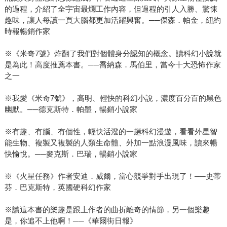
的過程，介紹了全宇宙最爛工作內容，但過程的引人入勝、驚悚
趣味，讓人每讀一頁大腦都更加活躍興奮。──傑森．帕金，紐約
時報暢銷作家
※《米奇7號》炸翻了我們對個體身分認知的概念。讀科幻小說就
是為此！高度推薦本書。──喬納森．馬伯里，當今十大恐怖作家
之一
※我愛《米奇7號》，高明、輕快的科幻小說，濃度百分百的黑色
幽默。──德克斯特．帕墨，暢銷小說家
※有趣、有腦、有個性，輕快活潑的一趟科幻漫遊，看看外星智
能生物、複製又複製的人類生命體、外加一點浪漫風味，讀來暢
快愉悅。──麥克斯．巴瑞，暢銷小說家
※《火星任務》作者安迪．威爾，當心競爭對手出現了！──史蒂
芬．巴克斯特，英國硬科幻作家
※讀這本書的樂趣是跟上作者的曲折離奇的情節，另一個樂趣
是，你追不上他啊！──《華爾街日報》