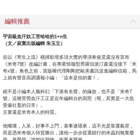
編輯推薦
宇宙級血汗奴工苦哈哈的1+n生
（文／寂寞出版編輯 朱玉立）
在以《寄生上流》橫掃影壇多項大獎的導演奉俊昊還沒有宣布
《米奇7號》改編計畫，在專業怪咖型男羅伯派汀森還沒接下「米
奇x號」角色之前，當版權代理剛剛把歐美書訊送進編輯信箱，馬
上就有聲音高調通報小編：「這本是你的書！」
絕不是小編本人瘋科幻「下港有名聲」的緣故，也不是「米奇7
號」這種苦勞血汗工正是近年編輯台的寫照（呃，其實是一大批
受僱社畜的日常）。
主要還是米奇本人的特質。
他嘴壞，人呆，好事不上門，衰事連環來，這不光是靠運氣背，
而是憑米奇個人特質勝出，讓他一步步從選錯行的米蟲到無業廢
柴，再榮登「誰能比我慘」衛冕者寶座。