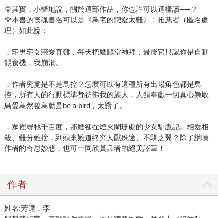
🦅其實，小聲地說，關於這部作品，你也許可以這樣讀──？
🦅本書的靈魂書名可以是《鳥宅的戀愛太難》！推薦者（匿名處
理）如此說：
．宅男宅女戀愛真難，每天把鷹鵬當神拜，最後它只認你是自動
餵食機，我崩潰。
．作者究竟是不是鳥控？怎麼可以有這種所有出場角色都是鳥
控，所有人的行動標準都彷彿我的族人，人類奉獻一切真心崇敬
鳥愛鳥然後鳥就是be a bird，太讚了。
．眾裡尋牠千百度，那鷹卻在燈火闌珊處的少女馴鷹記。相愛相
殺、難分難捨，到頭來難道終究人獸殊途、不馴之翼？除了讚嘆
作者的奇思妙想，也可一同欣賞譯者的絕美譯筆！
作者
姓名:芳達．李