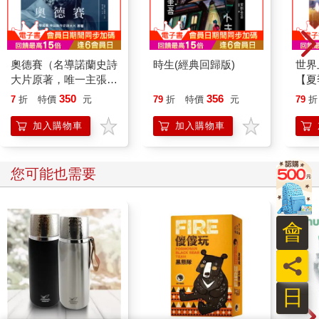
奧德賽（名導諾蘭史詩
時生(經典回歸版)
世界
大片原著，唯一主張
【夏
【奧德賽作者是女性】
封面
350
356
7
折
特價
元
79
折
特價
元
79
折
傳奇譯本）
加工
加入購物車
加入購物車
您可能也需要
會
員
日