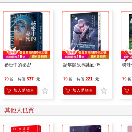
祕密中的祕密
請解開故事謎底 05
特殊傳
537
221
79
折
特價
元
79
折
特價
元
79
折
加入購物車
加入購物車
其他人也買