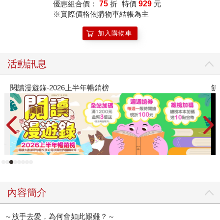
優惠組合價：
75
折
特價
929
元
※實際價格依購物車結帳為主
加入購物車
活動訊息
閱讀漫遊錄-2026上半年暢銷榜
飢
內容簡介
～放手去愛，為何會如此艱難？～