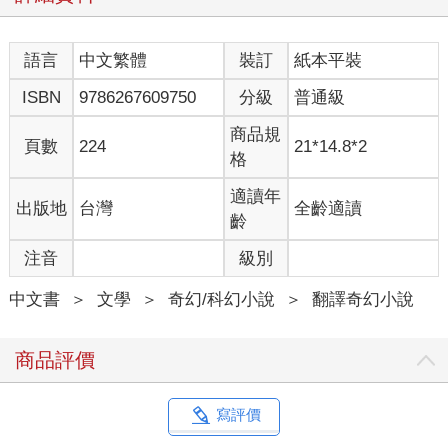
語言
中文繁體
裝訂
紙本平裝
ISBN
9786267609750
分級
普通級
商品規
頁數
224
21*14.8*2
格
適讀年
出版地
台灣
全齡適讀
齡
注音
級別
中文書
＞
文學
＞
奇幻/科幻小說
＞
翻譯奇幻小說
商品評價
寫評價