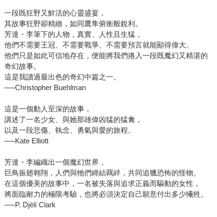
一段既狂野又鮮活的心靈盛宴，
其故事狂野卻精緻，如同鷹隼俯衝般銳利。
芳達・李筆下的人物，真實、人性且生猛，
他們不需要王冠、不需要戰爭、不需要預言就能顯得偉大。
他們只是如此可信地存在，便能將我們捲入一段既魔幻又精湛的
奇幻故事。
這是我讀過最出色的奇幻中篇之一。
──Christopher Buehlman
這是一個動人至深的故事，
講述了一名少女、與她那雄偉凶猛的猛禽，
以及一段悲傷、執念、勇氣與愛的旅程。
──Kate Elliott
芳達・李編織出一個魔幻世界，
巨鳥振翅翱翔，人們與牠們締結羈絆，共同追獵恐怖的怪物。
在這個優美的故事中，一名被失落與追求正義而驅動的女性，
將面臨耐力的極限考驗，也將必須決定自己願意付出多少犧牲。
──P. Djèlí Clark