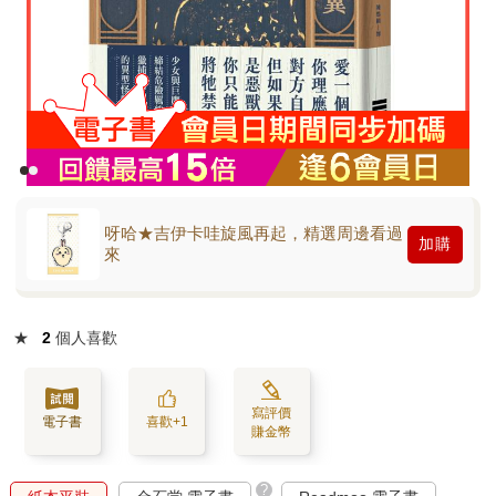
呀哈★吉伊卡哇旋風再起，精選周邊看過
加購
來
★
2
個人喜歡
寫評價
電子書
喜歡+1
賺金幣
?