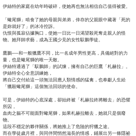
伊絲特的家庭在幼年時破碎，使她再也無法相信自己值得被愛。
「蠍尾獅」啃食了她的母親與弟弟，倖存的父親眼中藏著「死的
是妳就好了」的冰冷控訴。
仇恨與孤寂佔據胸口，使她一日比一日渴望殺死奪走親人的怪
物。她拜師求藝，成為王國少見的女性馭鵬學徒。
鷹鵬──和一般獵鷹不同，比一名成年男性更高，具備絕對的力
量，也是蠍尾獅的唯一天敵。
伊絲特通過了「馭鵬師」的試煉，擁有自己的巨鷹「札赫拉」。
伊絲特全心全意訓練她，
將自己交付給這一頭無法回應人類情感的猛禽，也奉獻人生給
「獵殺蠍尾獅」這個無法回頭的使命。
可是，伊絲特的心底深處，卻始終被「札赫拉終將離去」的恐懼
所囚，
血肉之軀不可能面對蠍尾獅，如果札赫拉離去，她就只是個廢
物。
這段不穩定的夥伴關係，將她推上了危險的狩獵之途。
而在學徒歲月裡，與同伴間悄然滋長的情感，鋪展出另一條隱祕