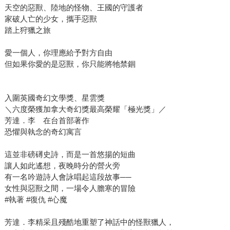
天空的惡獸、陸地的怪物、王國的守護者
家破人亡的少女，攜手惡獸
踏上狩獵之旅
愛一個人，你理應給予對方自由
但如果你愛的是惡獸，你只能將牠禁錮
入圍英國奇幻文學獎、星雲獎
＼六度榮獲加拿大奇幻獎最高榮耀「極光獎」／
芳達．李 在台首部著作
恐懼與執念的奇幻寓言
這並非磅礡史詩，而是一首悠揚的短曲
讓人如此遙想，夜晚時分的營火旁
有一名吟遊詩人會詠唱起這段故事──
女性與惡獸之間，一場令人膽寒的冒險
#執著 #復仇 #心魔
芳達．李精采且殘酷地重塑了神話中的怪獸獵人，