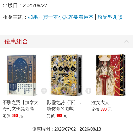
出版日：
2025/09/27
相關主題：
如果只買一本小說就要看這本
感受型閱讀
優惠組合
不馴之翼【加拿大
獸靈之詩〈下〉：
泣女大人
奇幻文學獎最高榮
模仿師的遊戲
定價
380
元
耀「極光獎」得獎
【《新神》作家一
定價
360
元
定價
499
元
作】
鳴驚人的奇幻新經
典完結篇！】
優惠時間：2026/07/02 ~2026/08/18