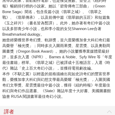
黑帶武術家，喜歡動作電影，也是獲獎無數、並登上《紐約時
報》暢銷排行榜的小說家。她以「碧骨傳奇三部曲」（Green
Bone Saga）聞名，包含長篇小說《翡翠之城》、《翡翠之
戰》、《翡翠傳承》，以及前傳中篇《翡翠鎮的玉匠》和短篇集
《玉之碎片》（書名皆為暫譯）。此外，她亦著有奇幻中篇小說
以及多部青少年小說，也和李小龍的女兒Shannon Lee合著
Breathmarked duology。
她曾經榮獲世界奇幻獎、軌跡獎，並六度榮獲加拿大科幻奇幻最
高榮譽「極光獎」；同時多次入圍雨果獎、星雲獎、以及奧勒岡
圖書獎（Oregon Book Award）。她的小說屢獲專業媒體星級好
評，並多次入選《NPR》、Barnes & Noble、Syfy Wire 等「年度
最佳書籍」榜單。《翡翠之城》已被譯成十五種語言，入選《時
代》雜誌「史上百大奇幻小說」，並獲得電視劇改編。
本作《不馴之翼》以輕盈的規格描繪出宛如史詩奇幻的豐富世界
觀，榮獲加拿大科幻與幻想文學最高榮耀「極光獎」，入圍英國
奇幻文學獎、星雲獎最佳中篇小說，獲得《紐約時報》年度最佳
科幻與奇幻作品選書、《Slate》雜誌年度十大好書、美國圖書館
協會 RUSA 閱讀書單最佳奇幻小說。
譯者