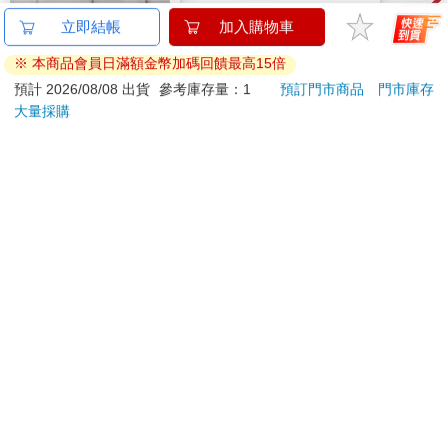
威亞特316不鏽鋼長效
【新天鵝堡桌遊】傻傻
Ohu
立即結帳
加入購物車
魔法瓶-800ml-1支
玩 黑熊隊
性麥
※ 本商品會員日滿額金幣加碼回饋最高15倍
系
588
167
74
折
特價
元
58
折
特價
元
81
折
預計 2026/08/08 出貨
參考庫存量：1
預訂門市商品
門市庫存
大量採購
加入購物車
加入購物車
您可能會喜歡
今周刊07月2026第
【Timo】復古浪潮 經
【日本
1546期
典積木相機 禮物
鷗】