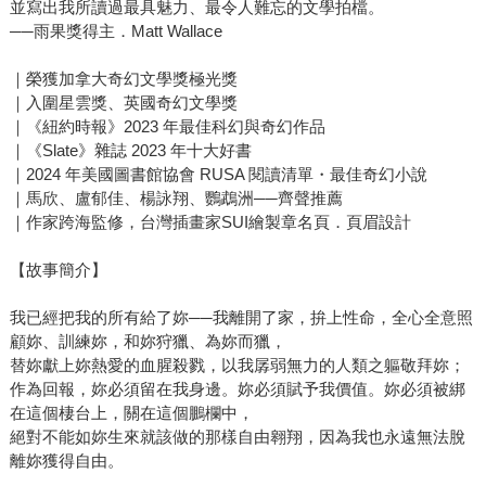
並寫出我所讀過最具魅力、最令人難忘的文學拍檔。
──雨果獎得主．Matt Wallace
｜榮獲加拿大奇幻文學獎極光獎
｜入圍星雲獎、英國奇幻文學獎
｜《紐約時報》2023 年最佳科幻與奇幻作品
｜《Slate》雜誌 2023 年十大好書
｜2024 年美國圖書館協會 RUSA 閱讀清單・最佳奇幻小說
｜馬欣、盧郁佳、楊詠翔、鸚鵡洲──齊聲推薦
｜作家跨海監修，台灣插畫家SUI繪製章名頁．頁眉設計
【故事簡介】
我已經把我的所有給了妳──我離開了家，拚上性命，全心全意照
顧妳、訓練妳，和妳狩獵、為妳而獵，
替妳獻上妳熱愛的血腥殺戮，以我孱弱無力的人類之軀敬拜妳；
作為回報，妳必須留在我身邊。妳必須賦予我價值。妳必須被綁
在這個棲台上，關在這個鵬欄中，
絕對不能如妳生來就該做的那樣自由翱翔，因為我也永遠無法脫
離妳獲得自由。