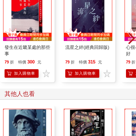
發生在近畿某處的那些
流星之絆(經典回歸版)
心很
事
好
300
315
79
折
特價
元
79
折
特價
元
79
折
加入購物車
加入購物車
其他人也看