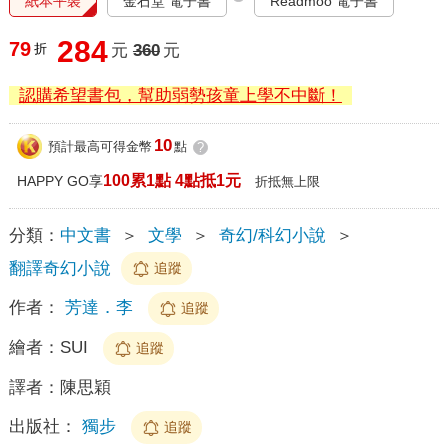
紙本平裝
金石堂 電子書
Readmoo 電子書
284
79
折
元
360
元
認購希望書包，幫助弱勢孩童上學不中斷！
10
預計最高可得金幣
點
?
100累1點 4點抵1元
HAPPY GO享
折抵無上限
分類：
中文書
＞
文學
＞
奇幻/科幻小說
＞
翻譯奇幻小說
追蹤
作者：
芳達．李
追蹤
繪者：
SUI
追蹤
譯者：
陳思穎
出版社：
獨步
追蹤