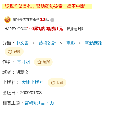
認購希望書包，幫助弱勢孩童上學不中斷！
10
預計最高可得金幣
點
?
100累1點 4點抵1元
HAPPY GO享
折抵無上限
分類：
中文書
＞
藝術設計
＞
電影
＞
電影總論
追蹤
作者：
青井汎
追蹤
譯者：
胡慧文
出版社：
大地出版社
追蹤
出版日：
2009/01/08
相關主題：
宮崎駿&吉卜力