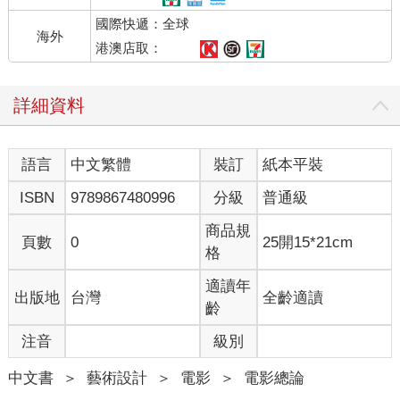
國際快遞：全球
海外
港澳店取：
詳細資料
語言
中文繁體
裝訂
紙本平裝
ISBN
9789867480996
分級
普通級
商品規
頁數
0
25開15*21cm
格
適讀年
出版地
台灣
全齡適讀
齡
注音
級別
中文書
＞
藝術設計
＞
電影
＞
電影總論