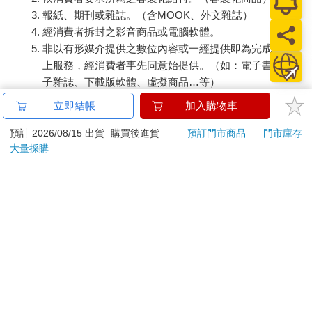
報紙、期刊或雜誌。（含MOOK、外文雜誌）
經消費者拆封之影音商品或電腦軟體。
非以有形媒介提供之數位內容或一經提供即為完成之線
上服務，經消費者事先同意始提供。（如：電子書、電
子雜誌、下載版軟體、虛擬商品…等）
已拆封之個人衛生用品。（如：內衣褲、刮鬍刀、除毛
立即結帳
加入購物車
刀…等）
若非上列種類商品，均享有到貨7天的猶豫期（含例假
預計 2026/08/15 出貨
購買後進貨
預訂門市商品
門市庫存
大量採購
日）。
辦理退換貨時，商品（組合商品恕無法接受單獨退貨）必須
是您收到商品時的原始狀態（包含商品本體、配件、贈品、
保證書、所有附隨資料文件及原廠內外包裝…等），請勿直
接使用原廠包裝寄送，或於原廠包裝上黏貼紙張或書寫文
字。
退回商品若無法回復原狀，將請您負擔回復原狀所需費用，
嚴重時將影響您的退貨權益。