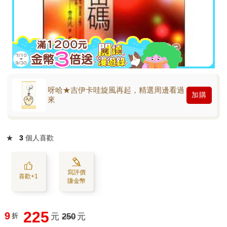
呀哈★吉伊卡哇旋風再起，精選周邊看過
加購
來
★
3
個人喜歡
寫評價
喜歡+1
賺金幣
225
9
折
元
250
元