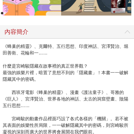
夫．賈伯斯，製作出「玩具總動員」「海底總動員」等叫好
叫座電影，為動畫電影立下新的里程碑，創造74億美元的經
濟價值，不僅成為華特迪士尼公司皇冠上最耀眼的寶石，也
幫大人小孩製造了無數歡笑的快樂時光。 此外，伴隨許多女
內容簡介
生成長的「芭比娃娃」，至今50年，卻依舊歷久不衰，全世
界每三秒鐘就賣掉一個芭比娃娃，不只小女生愛不釋手，也
《蜂巢的精靈》、克爾特、五行思想、印度神話、宮澤賢治、堀
是許多收藏家迷戀的寶貝！不過，國內外喜歡芭比娃娃的人
田善衛、花輪和一……
頗多，卻缺乏探究芭比娃娃形成始末的書籍，八月出版的
《芭比傳奇》（繁星）一書即是芭比創辦人露絲．韓德勒峰
什麼是宮崎駿隱藏在故事裡的真正世界觀？
迴路轉的傳奇故事。韓德勒夫婦白手起家，創辦美泰兒公
最強的娛樂片裡，暗置了意想不到的「隱藏畫」！本書一一破解
司。芭比就是露絲花了三年時間，雄心勃勃準備大舉進攻市
隱藏其中的密碼。
場的產品。誰知道這個娃娃構想最初銷售慘淡，沒有一個銷
售員願意下單！不過，也多虧她當初不畏困難的精神，今天
西班牙電影《蜂巢的精靈》、漫畫《護法童子》、哥雅的
《巨人》、宮澤賢治、世界各地的神話、太古的洞窟壁畫、陰陽
才有這個五十年來熱銷全世界的玩具界明星商品「芭比娃
五行思想……
娃」的出現。 你小時候也曾經擁有過一個美麗的芭比娃娃
嗎？曾因「玩具總動員」「海底總動員」這些叫好叫座電影
宮崎駿的動畫作品裡面巧設了各式各樣的「機關」。若不被
中的玩具主角而開懷大笑嗎？在繁瑣平淡的日常生活中，感
其表面的娛樂性所局限，一一破解隱藏其中的密碼，則宮崎駿所
謝有這一群製造快樂與希望的人，因為他們的勇敢作夢，才
凝視的深刻而廣大的世界將會展開在我們眼前。