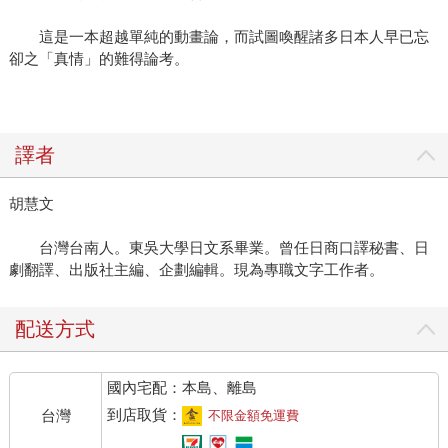
能創造出這些經典的動漫主角及美麗玩偶商品，陪伴我們及
世世代代度過許多成長的歡樂時
這是一本超越單純的動畫論，而試圖喚醒諸多日本人早已忘
卻之「真情」的難得論考。
譯者
胡慧文
台灣台南人。東吳大學日文系畢業。曾任日商口譯秘書、日
劇翻譯、出版社主編、企劃編輯。現為專職文字工作者。
配送方式
國內宅配：本島、離島
到店取貨：
台灣
不限金額免運費