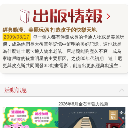
經典動漫、美麗玩偶 打造孩子的快樂天地
2009/08/17
每一個人都有伴隨成長的卡通人物或是美麗玩
偶，成為他們長大後童年記憶中鮮明的美好記憶，這也就是
為什麼迪士尼卡通人物米老鼠、唐老鴨能夠歷久不衰，成為
家喻戶喻的孩童明星的主要原因。之後80年代初期，迪士尼
更與皮克斯共同開發3D動畫電影，創造出更多經典動漫主
角，像是「玩具總動員」裡穿著格子襯衫的伍迪；而從1959
年來，便開始展現於世人面前的「芭比娃娃」更是許多小女
孩的童年玩伴。 近日，這些打造孩子快樂泉源的經典動漫玩
活動訊息
具及美麗芭比娃娃創造者，也紛紛出書暢談他們成功的幕後
故事。《皮克斯傳奇》（時周文化）在講述一群原本失業的
閱讀漫遊錄-2026上半年暢銷榜
2
電腦動畫狂，如何造就出創意蓬勃的動畫電影公司。早在
1980年代初期，皮克斯還只是盧卡斯電影旗下的特效部門，
而後靠著動畫天才約翰．拉薩特與眼光獨到的企業家史帝