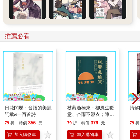
推薦必看
日花閃爍：台語的美麗
杖藜過橋東：柳風生暖
請解
詞彙&一百首詩
意、杏雨不濕衣；陳亮
恭談以心轉境的適齡漫
356
379
79
折
特價
元
79
折
特價
元
79
折
想
加入購物車
加入購物車