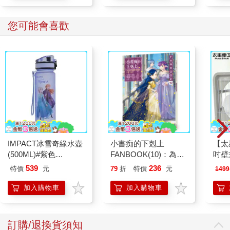
您可能會喜歡
IMPACT冰雪奇緣水壺
小書痴的下剋上
【太
(500ML)#紫色
FANBOOK(10)：為了
吋壁
IMDSB01PL
成為圖書管理員不擇手
機)
539
236
特價
元
79
折
特價
元
1499
段！
加入購物車
加入購物車
訂購/退換貨須知