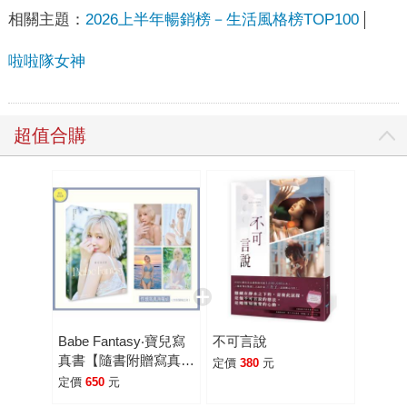
相關主題：
2026上半年暢銷榜－生活風格榜TOP100
啦啦隊女神
超值合購
Babe Fantasy‧寶兒寫
不可言說
真書【隨書附贈寫真海
定價
380
元
報（四款隨機投入一
定價
650
元
款）】