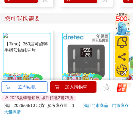
您可能也需要
【Timo】360度可旋轉
【日本dretec】日本多
精靈
立即結帳
加入購物車
手機殼掛繩夾片
利科DS.居家管理智能
伊布
※ 2026夏季暢銷展-城邦精選2書75折
四合一體重體脂計-珊
179
2000
特價
元
91
折
特價
元
76
折
290
瑚灰(BS-248DG)
預計 2026/08/10 出貨
參考庫存量：1
預訂門市商品
門市庫存
大量採購
加入購物車
加入購物車
您可能會喜歡