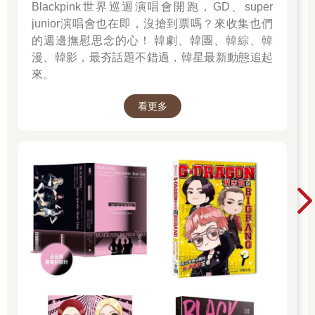
Blackpink世界巡迴演唱會開跑，GD、super
junior演唱會也在即，沒搶到票嗎？來收集也們
的週邊撫慰思念的心！ 韓劇、韓團、韓綜、韓
漫、韓影，最夯話題不錯過，韓星最新動態追起
來。
看更多