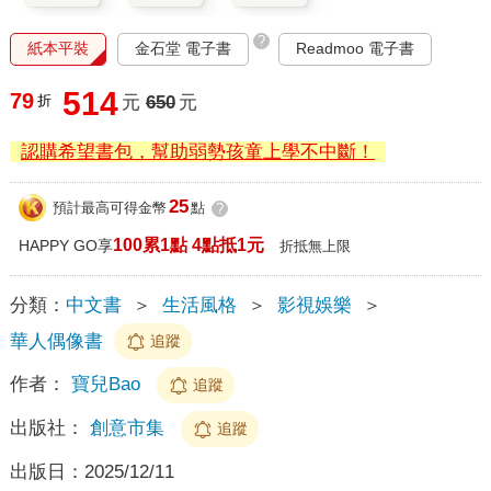
?
紙本平裝
金石堂 電子書
Readmoo 電子書
514
79
折
元
650
元
認購希望書包，幫助弱勢孩童上學不中斷！
25
預計最高可得金幣
點
?
100累1點 4點抵1元
HAPPY GO享
折抵無上限
分類：
中文書
＞
生活風格
＞
影視娛樂
＞
華人偶像書
追蹤
作者：
寶兒Bao
追蹤
出版社：
創意市集
追蹤
出版日：
2025/12/11