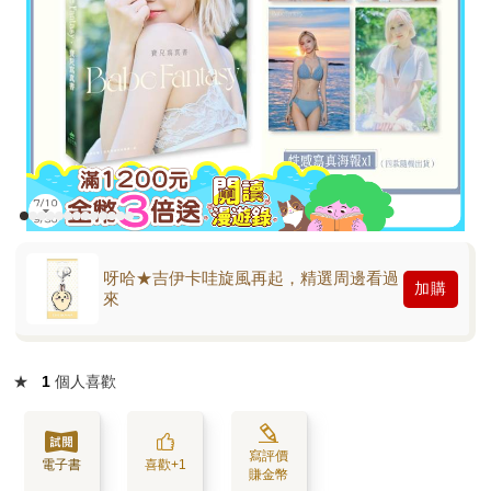
呀哈★吉伊卡哇旋風再起，精選周邊看過
加購
來
★
1
個人喜歡
寫評價
電子書
喜歡+1
賺金幣