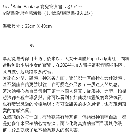
꒰ঌ ⋆.˚Babe Fantasy‧寶兒寫真書 ࣪ ˖ ໒꒱ ⋆ﾟ⊹
※隨書附贈性感海報（共4款隨機隨書投入1款）
海報尺寸：33cm X 49cm
────────౨ৎ────────
早期從選秀節目出道，後來以五人女子團體Popu Lady走紅，圈粉
當時無數少男少女的寶兒，在2024年加入職棒富邦悍將啦啦隊，
又再度引起網路眾多討論。
無論在外型、體態、神采各方面，寶兒都一直維持在最佳狀態，
甚至顏值自信更勝以往，在可愛之外又多了一股迷人的氣息。
這次她精心為自己策劃了第一本個人寫真，從服裝、造型、拍攝
想法都全程主導參與。你可以看到有如仙境精靈般的高雅氣質、
也有暗黑魔魅的冷峻展現；有可愛甜美的少女風情，也有孤獨落
寞的情感流露。
在鏡頭前的每一面，有時歡笑有時悲傷，偶爾出神喃喃自語，都
是她多年來累積的心情點滴，而今化為真實的畫面呈現於你眼
前，於是就成了這本極為動人的寫真書。