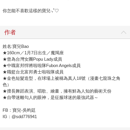
你怎能不喜歡這樣的寶兒‧₊˚♡
作者
姓名:寶兒Bao
★160cm／1月7日出生／魔羯座
★曾為台灣女團Popu Lady成員
★中職富邦悍將啦啦隊Fubon Angels成員
★職籃台北富邦勇士啦啦隊成員
★金色短髮造型，在球場上被稱為真人18號（漫畫七龍珠之角
色）
★擅長舞蹈表演、唱歌、繪畫，擁有鮮為人知的藝術天份
★自帶迷離勾人的眼神，是征服球迷的最強武器～
FB：寶兒-吳昀廷
IG：@sdd776941