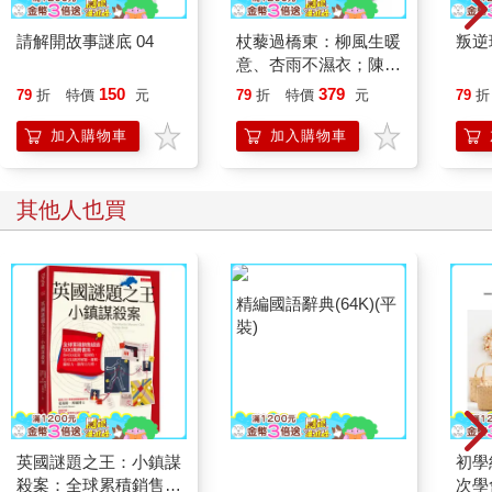
請解開故事謎底 04
杖藜過橋東：柳風生暖
叛逆
意、杏雨不濕衣；陳亮
恭談以心轉境的適齡漫
150
379
79
折
特價
元
79
折
特價
元
79
折
想
加入購物車
加入購物車
其他人也買
英國謎題之王：小鎮謀
精編國語辭典(64K)(平
初學
殺案：全球累積銷售超
裝)
次學