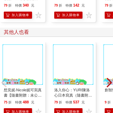
過 500 萬冊書系，你
340
142
79
折
特價
元
79
折
特價
元
79
折
可以從第一題開始，也
可以跳著解題。邏輯、
加入購物車
加入購物車
觀察力、推理力大增。
其他人也看
創智
想見妮‧Nicole妮可寫真
洛入你心：YURI陳洛
書【隨書附贈：未公開
心日本寫真（隨書附贈
寫真海報四款隨機一
限定海報1張）【心動
488
537
75
折
特價
元
79
折
特價
元
9
折
款】
凝望書衣版】
加入購物車
加入購物車