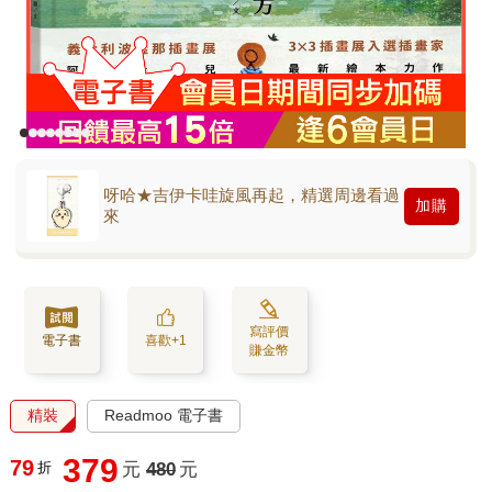
呀哈★吉伊卡哇旋風再起，精選周邊看過
加購
來
寫評價
電子書
喜歡+1
賺金幣
精裝
Readmoo 電子書
379
79
折
元
480
元