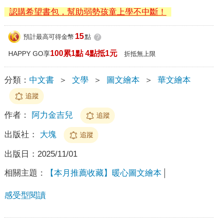
認購希望書包，幫助弱勢孩童上學不中斷！
15
預計最高可得金幣
點
?
100累1點 4點抵1元
HAPPY GO享
折抵無上限
分類：
中文書
＞
文學
＞
圖文繪本
＞
華文繪本
追蹤
作者：
阿力金吉兒
追蹤
出版社：
大塊
追蹤
出版日：
2025/11/01
相關主題：
【本月推薦收藏】暖心圖文繪本
感受型閱讀