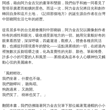
闊感，藉由阿力金吉兒的畫筆和雙眼，我們似乎和她一同看見了
聖塔菲廣袤而粗獷的景色。而這一次，阿力金吉兒將目光和創作
轉回自身和這片土地，《記得那個地方》的誕生源自作者在台灣
中部鄉間生活七年的經歷。
從長居多年的台北都會搬到中部鄉鎮，阿力金吉兒以圖像創作者
特有的感性和眼光，吸收感受新地方的一切。她用兒童般好奇的
眼東看西望，深深呼吸，四處遛達，觀察人，體會各種庶民活
動，也捕捉到環境逐年的變化——這點滴累積的一切，在經過內
裡無數次反芻咀嚼之後，化為直覺性的光影、顏色、筆刷堆疊、
許多小小的可愛的人和風景⋯⋯累積成為這本令人心曠神怡又觸
動心弦的美麗繪本。
「風輕輕吹。
我們坐著， 什麼也不做。
我們聽蟬叫， 聽鳥唱。
狗跑過來， 又跑開。
我們笑了。 樹林也笑了。」
翻開本書，我們彷彿隨著阿力金吉兒筆下那位戴著寬邊帽的小小