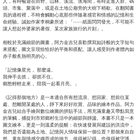
人，有時暢遊在田野、山林、溪流、濱海間，有時走進人群、碼
頭、市集、聚落中，或是在土地公廟旁的大樹下稍歇。在翻閱書
頁的過程裡，不時會觸動心底那些伴隨著感官和情感的記憶和生
命經驗。誠如作家李桐豪所述：「⋯⋯紙面閃閃發光，不可能不
讓人想起外婆家的暑假、某次家族旅行的片刻」。
相較於充滿細節的圖畫，阿力金吉兒喜歡撰寫如詩般的文字短句
來搭配，圖文呈現恰恰好的平衡和搭配。讓人感受到作者體內如
赤子般炙熱明亮的心。
「記憶像星光， 那麼遠。
我伸手去抓， 卻抓不住。
鄉愁輕輕走來， 陪我一起看月亮。」
《記得那個地方》是一本適合所有想流浪、想回家、想前往某
處、想離開某處的人，靜下來好好欣賞、品味的繪本作品。阿力
金吉兒結合手繪與數位繪圖的拼貼手法，用充滿童趣又帶點寫意
的筆觸，捕捉到市郊鄉村生活中的細節與靜謐。本書不只是一本
圖文繪本，更是一則溫柔的提醒：在快速發展與建設的洪流中，
我們是否還能為土地、記憶與人情味保留一個位置？那個來自自
然、童年與情感交織而成的地方，值得被記得，也值得被守護。