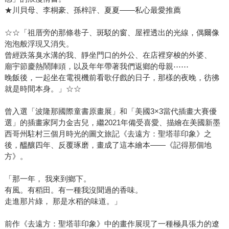
★川貝母、李桐豪、孫梓評、夏夏——私心最愛推薦
☆☆「祖厝旁的那條巷子、斑駁的窗、屋裡透出的光線，偶爾像
泡泡般浮現又消失。
曾經跌落臭水溝的我、靜坐門口的外公、在店裡穿梭的外婆、
廟宇節慶熱鬧陣頭，以及年年帶著我們返鄉的母親⋯⋯
晚飯後，一起坐在電視機前看歌仔戲的日子，那樣的夜晚，彷彿
就是時間本身。」☆☆
曾入選「波隆那國際童書原畫展」和「美國3×3當代插畫大賽優
選」的插畫家阿力金吉兒，繼2021年備受喜愛、描繪在美國新墨
西哥州駐村三個月時光的圖文旅記《去遠方：聖塔菲印象》之
後，醞釀四年、反覆琢磨，畫成了這本繪本——《記得那個地
方》。
「那一年， 我來到鄉下。
有風。有稻田。有一種我沒聞過的香味。
走進那片綠， 那是水稻的味道。」
前作《去遠方：聖塔菲印象》中的畫作展現了一種極具張力的遼