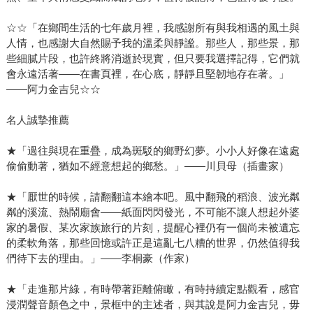
☆☆「在鄉間生活的七年歲月裡，我感謝所有與我相遇的風土與
人情，也感謝大自然賜予我的溫柔與靜謐。那些人，那些景，那
些細膩片段，也許終將消逝於現實，但只要我選擇記得，它們就
會永遠活著——在書頁裡，在心底，靜靜且堅韌地存在著。」
——阿力金吉兒☆☆
名人誠摯推薦
★「過往與現在重疊，成為斑駁的鄉野幻夢。小小人好像在遠處
偷偷動著，猶如不經意想起的鄉愁。」——川貝母（插畫家）
★「厭世的時候，請翻翻這本繪本吧。風中翻飛的稻浪、波光粼
粼的溪流、熱鬧廟會——紙面閃閃發光，不可能不讓人想起外婆
家的暑假、某次家族旅行的片刻，提醒心裡仍有一個尚未被遺忘
的柔軟角落，那些回憶或許正是這亂七八糟的世界，仍然值得我
們待下去的理由。」——李桐豪（作家）
★「走進那片綠，有時帶著距離俯瞰，有時持續定點觀看，感官
浸潤聲音顏色之中，景框中的主述者，與其說是阿力金吉兒，毋