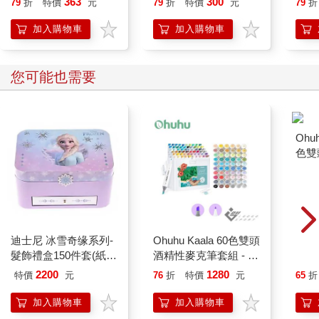
363
300
79
折
特價
元
79
折
特價
元
79
折
加入購物車
加入購物車
您可能也需要
迪士尼 冰雪奇缘系列-
Ohuhu Kaala 60色雙頭
Ohuh
髮飾禮盒150件套(紙
酒精性麥克筆套組 - 風
色雙
盒)
景色系
組 -
2200
1280
特價
元
76
折
特價
元
65
折
加入購物車
加入購物車