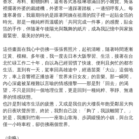
香水、布料、動物飼料，還有各式各樣琳瑯滿目的小雜貨。角落
裡擺著外婆的裁縫機，外婆常一邊踩著踏板，一邊招呼客人。每
逢寒暑假，我最期待的是跟著阿姨在祖厝的院子裡一起貼金箔的
時光。那是一種純粹而溫暖的「共同完成一件事」的感覺，貼金
箔的手作，伴隨著午後陽光與飄舞的紙片，成為我記憶中與家族
最緊密、最美好的時光。
這些畫面在我心中彷彿一張張舊照片，起初清晰，隨著時間逐漸
泛黃、模糊。多年後，我一度去日本大阪學習、生活，接著在台
北忙碌工作二十年，自以為已經習慣了快速、便利且匆忙的都市
生活。直到有一天，駕車回高雄途中，經過苗栗「大山」這個地
方，車上音響裡正播放著「世界末日女友」的音樂。那一瞬間，
內心深處被某種難以言喻的情感撞擊——那是對「回去」的渴
望，不只是回到一個地理位置，更是回到一種純粹、寧靜、無邊
界的情感狀態。
也許是對城市生活的疲憊，又或是我住的大樓長年飽受鄰居大狗
的日夜吠聲所苦。終於，我對自己說：「夠了，我該離開了。」
於是，我搬到竹南——一座靠山靠海、步調緩慢的小鎮，與台北
僅一小時車程，卻彷彿兩個世界。
（中略）