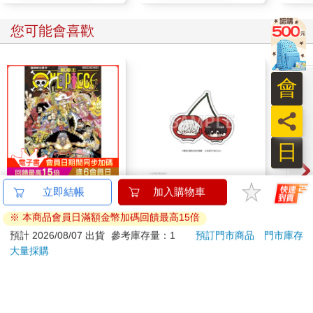
您可能會喜歡
會
員
日
ONE PIECE航海王
16647 櫻桃飯友
【電
立即結帳
加入購物車
(首刷限定版) 114
人沉
※ 本商品會員日滿額金幣加碼回饋最高15倍
版】
123
120
85
折
特價
元
特價
元
特價
預計 2026/08/07 出貨
參考庫存量：1
預訂門市商品
門市庫存
大量採購
加入購物車
加入購物車
訂購/退換貨須知