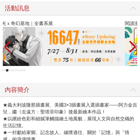
活動訊息
閱讀漫遊錄-2026上半年暢銷榜
飢
內容簡介
★義大利波隆那插畫展、美國3×3插畫展入選插畫家——阿力金吉
兒，繼《去遠方：聖塔菲印象》後最新繪本作品！
★以繽紛色彩和細膩筆觸描繪土地風貌，展現人文與自然交織的
生活記憶。
★一封獻給家鄉、記念故人、緬懷過往、關於「記憶」與「情
感」的浪漫情書。