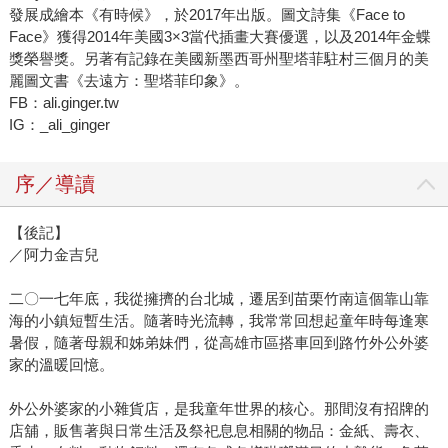
發展成繪本《有時候》，於2017年出版。圖文詩集《Face to
Face》獲得2014年美國3×3當代插畫大賽優選，以及2014年金蝶
獎榮譽獎。另著有記錄在美國新墨西哥州聖塔菲駐村三個月的美
麗圖文書《去遠方：聖塔菲印象》。
FB：ali.ginger.tw
IG：_ali_ginger
序／導讀
【後記】
／阿力金吉兒
二〇一七年底，我從擁擠的台北城，遷居到苗栗竹南這個靠山靠
海的小鎮短暫生活。隨著時光流轉，我常常回想起童年時每逢寒
暑假，隨著母親和姊弟妹們，從高雄市區搭車回到路竹外公外婆
家的溫暖回憶。
外公外婆家的小雜貨店，是我童年世界的核心。那間沒有招牌的
店舖，販售著與日常生活及祭祀息息相關的物品：金紙、壽衣、