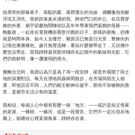
祖厝旁的那條巷子、斑駁的窗、屋裡透出的光線，偶爾像泡泡般
浮現又消失。曾經跌落臭水溝的我、靜坐門口的外公、在店裡穿
梭的外婆、廟宇節慶熱鬧陣頭以及年年帶著我們返鄉的母親⋯⋯
晚飯後，一起坐在電視機前看歌仔戲的日子，那樣的夜晚，彷彿
就是時間本身。如今人去樓空，雜貨店已無昔日光景，整條街的
記憶也漸漸褪色。歲月無聲流轉，看似什麼都帶走了，又彷彿什
麼也沒帶走。當我靜靜凝視那些殘存在記憶中的氣味與光影，它
們仍然鮮明，像一盞微弱的燈火。
搬離台北時，我原以為只是為了尋一段安靜，卻意外展開了與土
地的深層對話。每天在溼地與森林間散步，在市場與陌生人相
遇，即使語言不同，人們仍願主動伸出援手，那些不加修飾的善
意，是都市生活少有的溫度。
我相信，每個人心中都有那麼一個「地方」——或許是祖父母家
的老屋、一棵樹、一條河、或是一段聲音。它們不一定出現在地
圖上，卻總在心裡某個角落，靜靜存在著。