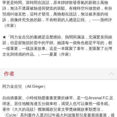
寧更是時間。當時間在說話，原本靜靜散發香氣的新鄉土風物
詩，無法不透露被蝕侵與變造的斑駁。有種時空叫做曾經，有份
預感叫做哀愁，這時才發現，萬物都在說話，無法被承接的傾
訴，就像終究失效的願，不肯輕易的人總是記得。」——孫梓評
（作家）
★「阿力金吉兒的畫總是這麼繽紛、熱鬧與滿溢，充滿驚喜與細
節，但是卻無損於當中的平靜。她讓每一個角色都是平等的，都
一樣重要，一樣說著故事。這是一本匯聚了童年，更匯聚了台灣
文化與情感的作品。」——夏夏（作家）
作者
阿力金吉兒 （Ali Ginger）
自由插畫家。小時候熱愛畫畫更勝於練琴。是一位Arsenal F.C.足
球迷。居住地離海邊五分鐘車程，渴望人也可以像熊一樣冬眠。
著作《大大的花紋》獲陳國政兒童文學獎繪圖故事類獎項，
〈Cycle〉系列畫作入選2012年義大利波隆那兒童書展插畫展，後