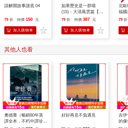
請解開故事謎底 04
如果歷史是一群喵
北歐
(15)：大清風雲篇【萌
福國
貓漫畫學歷史】
150
387
79
折
特價
元
79
折
特價
元
79
折
加入購物車
加入購物車
其他人也看
奧德賽（暢銷80年英
好好再見不負遇見
吉伊
譯全本，不朽中譯珍藏
的傢
經典）