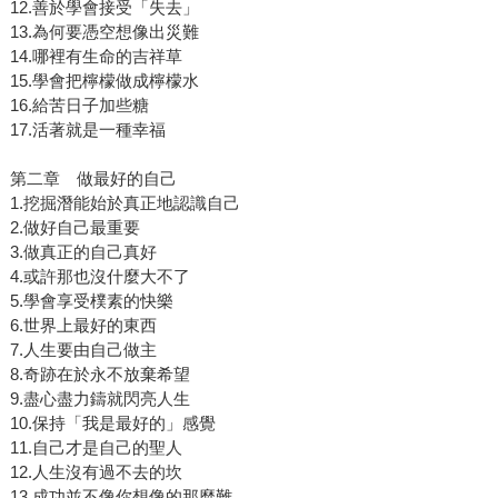
12.善於學會接受「失去」
13.為何要憑空想像出災難
14.哪裡有生命的吉祥草
15.學會把檸檬做成檸檬水
16.給苦日子加些糖
17.活著就是一種幸福
第二章 做最好的自己
1.挖掘潛能始於真正地認識自己
2.做好自己最重要
3.做真正的自己真好
4.或許那也沒什麼大不了
5.學會享受樸素的快樂
6.世界上最好的東西
7.人生要由自己做主
8.奇跡在於永不放棄希望
9.盡心盡力鑄就閃亮人生
10.保持「我是最好的」感覺
11.自己才是自己的聖人
12.人生沒有過不去的坎
13.成功並不像你想像的那麼難