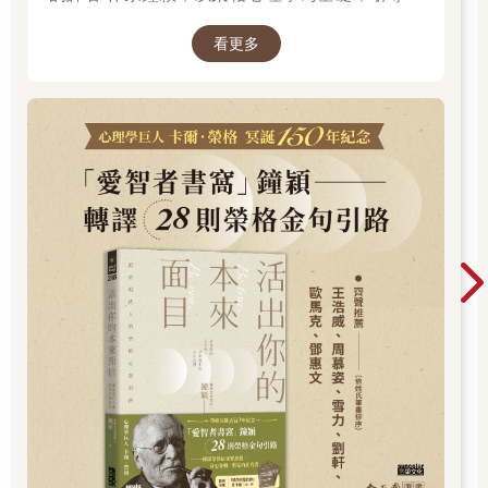
們企盼得到刺激和浪漫，卻不曾發現，自己忽略了多少的驚喜和
探索內在衝突與自我認識。在忙碌與外界期待之
感動。用心感受一下那些最平凡、最細微的事物吧，它們同樣能
看更多
間，你是否忘了真正的自己？文字溫柔卻不逃避
夠帶給我們心靈的滿足。
現實，每一章都像一面鏡子，映照出你未曾察覺
3.不吃苦，難覺甜
的自己……想知道如何開始這段心靈旅程嗎？
有一群弟子要出去朝聖，師父拿出一根苦瓜，對弟子們說：「隨
身帶著這個苦瓜，記得把它浸泡在每一條你們經過的聖河，並且
把它帶進你們所朝拜的聖殿，放在聖桌上供奉，並朝拜它。」
弟子們走過許多聖河、聖殿，並依照師父的教導去做。回來
以後，他們把苦瓜交給師父，師父叫他們把苦瓜煮熟，當作晚
餐。
晚餐的時候，師父吃了一口，然後語重心長地說：「奇怪
呀！泡過這麼多聖水，進過這麼多聖殿，這苦瓜竟然沒有變
甜。」弟子聽了，好幾位立刻開悟了。
這真是一個動人的教化，苦瓜的本質是苦的，不會因聖水、
聖殿而改變；情愛是苦的，由情愛產生的生命本質也是苦的，這
一點，即使是修行者也不可能改變，何況是凡夫俗子！
曾經嘗過情感與生命的大苦的人，並不能告訴別人失戀是該
歡喜的事，因為它就是那麼苦，這一個層次是永不會變的。可是
不吃苦瓜的人，永遠不會知道苦瓜是苦的。一般人只要有苦的準
備，煮熟了這苦瓜，吃它的時候第一口苦，第二三口就不會那麼