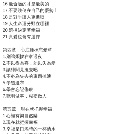
16.最合適的才是最美的
17.不要跌倒在自己的優勢上
18.是對手讓人更進取
19.人生命運分野在哪裡
20.選擇決定著幸福
21.真愛也會有選擇
第四章 心底種棵忘憂草
1.別讓煩惱在家過夜
2.不以得為喜，勿以失為憂
3.讓緋聞見鬼去吧
4.不必為失去的東西掉淚
5.學習遺忘
6.學會忘記傷痕
7.聰明做事，糊塗做人
第五章 現在就把握幸福
1.心裡有樂自然樂
2.現在就把握幸福
3.幸福是口渴時的一杯清水