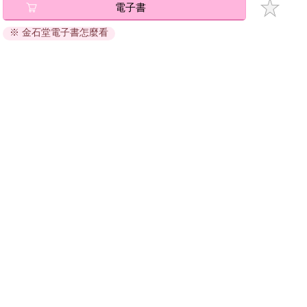
電子書
※ 金石堂電子書怎麼看
關於我們
門市查詢
分紅大聯盟
客服中心
加好友
訂閱
粉絲團
追蹤
聯絡我們
公司名稱：金石網絡股份有限公司
統編 : 70832800
食品業者登錄字號：A-170832800-00000-6
Copyright© 2000–2026 金石網絡股份有限公司
0806_a861311