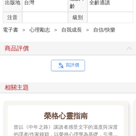
出版地
台灣
全齡適讀
齡
2.平凡人生也有溫暖的星火
王初到美國時，在華人街的餐館裏打工。他的工作十分繁
注音
級別
重，工資卻很低。每天的晚餐，都是將白天客人們吃剩的飯菜放
進微波爐熱一熱，然後湊合著狼吞虎嚥下去。那時，他對生活很
電子書
＞
心理勵志
＞
自我成長
＞
自信/快樂
失望，也看不到幸福的蹤影。 一個下著寒雨的夜晚，王
像往常一樣，端出熱好的殘羹剩飯準備填飽肚子。這時，隔壁的
商品評價
老伯恰好過來串門子，同是貧窮的人，王便請老伯和他一塊吃
飯。
王將剩菜中惟一一塊牛肉夾給老伯。老伯吃下，感歎道：
寫評價
「年輕人，你的筷子很溫暖呀。」
其實，那只是滾燙的菜將熱傳給筷子而已。王頓時生出無限
多的感觸：一雙簡簡單單的筷子，一點點筷子尖上的溫暖，竟可
相關主題
以讓老人感歎，而他卻從未體會到。 王感到心中的不滿和抑
鬱一掃殆盡。他開始積極地投入到與從前一樣的工作中，並獲得
了從未有過的快樂。
我們總是在有意無意地拒絕平凡、拒絕細微。我們習慣讚美
榮格心靈指南
豐盛的筵席，卻不懂得品嘗清粥小菜的美味；我們習慣歌頌豐功
偉績，卻不懂得發現平凡人生中的閃光點；我們盲目追逐著最耀
曾以《中年之路》讓讀者感受文字的溫度與深度
眼的光彩，卻不曾發現自己錯過了多少微弱但卻溫暖的星火；我
的譯者/作家鐘穎，以榮格心理學為基礎，引導你