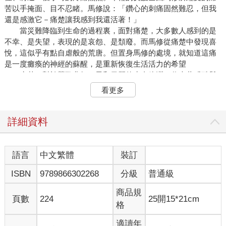
苦以手掩面、目不忍睹。馬修說：「鑽心的刺痛固然難忍，但我
還是感激它－痛楚讓我感到我還活著！」
當災難降臨到生命的過程裏，面對痛楚，大多數人感到的是
不幸、是失望，表現的是哀怨、是頹廢。而馬修從痛楚中發現喜
悅，這似乎有點自虐般的荒唐。但置身馬修的處境，就知道這痛
是一度癱瘓的神經的蘇醒，是重新恢復生活活力的希望
痛楚，對於鶯歌燕舞、風和日麗的生命綠洲，代表著殘酷與
不幸，但對於麻木無知覺，它又是生命的喜悅。因為如果痛楚感
看更多
是一處斷壁殘垣的話，無知無覺的麻木則無異於死寂的戈壁沙
漠。
自從潘朵拉魔盒打開後，人就要面對太多的痛。我們不能讚
詳細資料
美痛楚，但它作為生命的一種感覺，從一個對立的角度激勵著生
命、詮釋著生命。一個未經歷痛楚的人，必然對幸福缺乏判斷能
力；一個不能感知痛苦的人，同樣對追求缺乏方向感。
語言
中文繁體
裝訂
時時愉悅固能使人生美麗，痛苦照樣可以使人生燦爛；處處
ISBN
9789866302268
分級
普通級
幸運固然能將生命的價值托起，困難同樣可以把生命的價值提升
－只要你能像馬修一樣，從痛楚中發現喜悅，從困難中找到激
商品規
情！
頁數
224
25開15*21cm
格
痛，證明你生命的存在，會讓你珍惜；痛，會讓你不停努力，讓
你活得更精彩！
適讀年