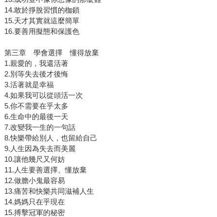
14.敢於掙脫習慣的枷鎖
15.天才其實就這麼簡單
16.要善用擬態和保護色
第三章 學會選擇 懂得放棄
1.親愛的，我還活著
2.別等失去後才後悔
3.活著就是幸福
4.如果我可以從頭活一次
5.你不需要在乎太多
6.生命中的最後一天
7.改變我一生的一句話
8.快樂帶給別人，也留給自己
9.人生因為失去而美麗
10.讓他幾尺又何妨
11.人生要善選擇、懂放棄
12.做膽小鬼最容易
13.痛苦和快樂共同滋補人生
14.媽媽只在乎現在
15.搏擊冠軍的秘密