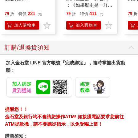
：《如果歷史是一群
喵》作者最新力作，附
221
411
79
折
特價
元
79
折
特價
元
79
折
【首卷特典】拉頁
加入購物車
加入購物車
訂購/退換貨須知
加入金石堂 LINE 官方帳號『完成綁定』，隨時掌握出貨動
態：
提醒您！！
金石堂及銀行均不會請您操作ATM! 如接獲電話要求您前往
ATM提款機，請不要聽從指示，以免受騙上當！
購買須知：