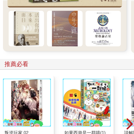
苦了！對待我們的生命與情愛也是這樣的。
苦難和創痛讓你消沉、頹廢，有時甚至會使你想到了自殺，
但當你咬緊牙關挺過來的時候，你會感到全世界都在友好地向你
微笑。你用你的經歷向世人闡明了自己。這同品嘗咖啡一模一
樣，而相比之下，歡娛是多麼的短暫和淺薄，彷彿池塘裏的蜻蜒
點水、浮光掠影，不曾留下絲毫的痕跡。
苦瓜是苦的，人們卻愛吃它；良藥是苦的，人們卻離不開
它。
推薦必看
叛逆玩家 02
如果西遊是一群喵(1)
請解