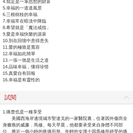
4.知足是一筆思想的財富
5.幸福的一道道風景
6.三根樹枝的幸福
7.幸福常在暗淡中降臨
8.希望就是「魔法戒指」
9.愛是幸福快樂的源泉
10.別在回憶中患得患失
11.愛的極致是寬容
12.幸福如此簡單
13.一張一弛是生活之道
14.品味幸福，懂得珍惜
15.真愛自有回報
16.幸福是有靈性的
試閱
1.痛楚也是一種享受
美國西海岸邊境城市聖達戈的一家醫院裏，住著因外傷而全
身癱瘓的威廉．馬修。每天早晨，他都要承受來自身體不同部
位、將近一個小時的疼痛煎熬。年輕的女護士因馬修所經受的痛