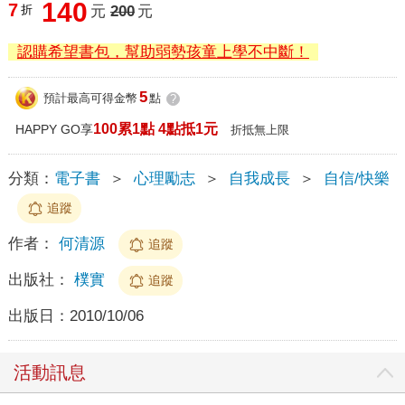
140
7
折
元
200
元
認購希望書包，幫助弱勢孩童上學不中斷！
5
預計最高可得金幣
點
?
100累1點 4點抵1元
HAPPY GO享
折抵無上限
分類：
電子書
＞
心理勵志
＞
自我成長
＞
自信/快樂
追蹤
作者：
何清源
追蹤
出版社：
樸實
追蹤
出版日：
2010/10/06
活動訊息