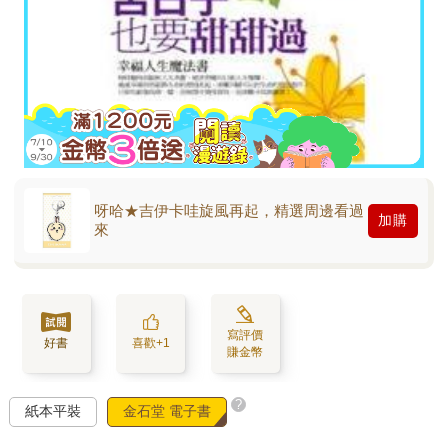
呀哈★吉伊卡哇旋風再起，精選周邊看過
加購
來
寫評價
好書
喜歡+1
賺金幣
?
紙本平裝
金石堂 電子書