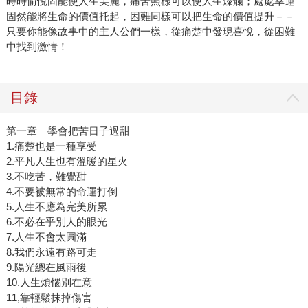
時時愉悅固能使人生美麗，痛苦照樣可以使人生燦爛；處處幸運
固然能將生命的價值托起，困難同樣可以把生命的價值提升－－
只要你能像故事中的主人公們一樣，從痛楚中發現喜悅，從困難
中找到激情！
目錄
第一章 學會把苦日子過甜
1.痛楚也是一種享受
2.平凡人生也有溫暖的星火
3.不吃苦，難覺甜
4.不要被無常的命運打倒
5.人生不應為完美所累
6.不必在乎別人的眼光
7.人生不會太圓滿
8.我們永遠有路可走
9.陽光總在風雨後
10.人生煩惱別在意
11,靠輕鬆抹掉傷害