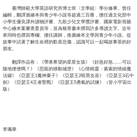
臺灣師範大學英語研究所博士班〈文學組〉學分修畢。曾任
編輯，翻譯過繪本與青少年小說等超過三百冊，擔任過文化部中
小學生優良課外讀物評審、九歌少兒文學獎評審、國家電影視聽
中心繪本案審查委員等，並為報章書本撰寫許多導讀文字。近年
來同時也撰寫專欄、擔任講師，推廣繪本文學與青少年小說。從
故事中試著了解生命裡的歡喜悲傷，認識可以一起喝故事茶的好
朋友。
翻譯作品有：《帶來希望的星星女孩》《好急好急……可以
隨地便便嗎？》《恐龍的移動城堡》《心情精靈：索索的情緒魔
法罐》《亞瑟王1魔神棄子》《亞瑟王2暗黑女巫》《亞瑟王3石中
劍》《亞瑟王4王者聖戰》《亞瑟王5勇氣的試煉》（皆小宇宙出
版）
李珮華