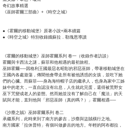
奇幻故事精選
《巫師霍爾三部曲》+《時空之城》
●《霍爾的移動城堡》原著小說+兩本續篇
●《時空之城》特別收錄娥蘇拉．勒瑰恩導讀
《霍爾的移動城堡》巫師霍爾系列 卷一（收錄作者訪談）
霍爾與卡西法之謎，蘇菲和他相遇的最初旅程。
巫師霍爾──因格利王國最惡名昭彰的邪惡巫師，帶著移動城堡在
王國內各處遊蕩，傳聞他會帶走所有被他誘惑的女孩，並吃下她
們的心臟。而蘇菲──身為海特帽子店的繼承人，也身為家中三姊
妹中的老大，一直自認沒有出息，人生就此完蛋，還得被荒野女
巫下咒變成老人的姿態。然而她並沒有了解自己在「魔法」的天
賦與才能，直到他與「邪惡巫師（真的嗎？）」霍爾相遇──
《沙塵之賊》巫師霍爾系列 卷二
承繼系列，此時來到了南方的參吉，沙塵與盜賊橫行之地。
南方國家「拉休普特」有個叫做參吉的地方。年輕的阿布都拉，