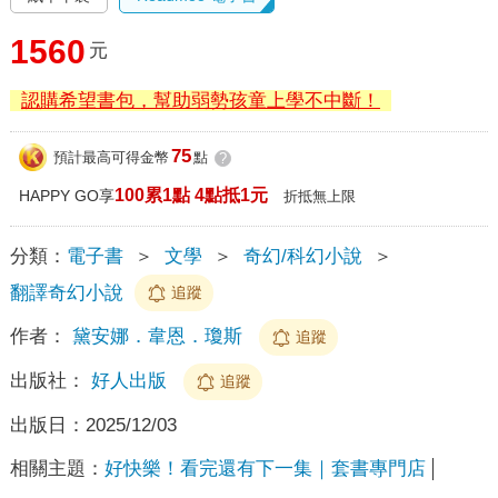
1560
元
認購希望書包，幫助弱勢孩童上學不中斷！
75
預計最高可得金幣
點
?
100累1點 4點抵1元
HAPPY GO享
折抵無上限
分類：
電子書
＞
文學
＞
奇幻/科幻小說
＞
翻譯奇幻小說
追蹤
作者：
黛安娜．韋恩．瓊斯
追蹤
出版社：
好人出版
追蹤
出版日：
2025/12/03
相關主題：
好快樂！看完還有下一集｜套書專門店