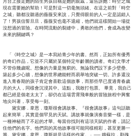
月台上接走她的陌生男孩自稱是她的親戚，還告訴她：時空之城
現在需要她的幫助！可是對這一切毫無頭緒、在這之前對「時空
之城」聽都沒聽過的薇薇安來說，只覺得眼前的人一定是認錯人
了！男孩信誓旦旦，薇薇安也毫不退縮，他們就這樣開始一場從
沒想過的冒險。在時間流動的裂縫中，勇敢的他們，會成為改變
未來的關鍵嗎？
「《時空之城》是一本寫給青少年的書。然而，正如所有優秀
的奇幻作品，它並不只屬於某個特定年齡層的讀者。奇幻文學才
不管你幾歲呢。想像的力量是無窮的。無論我們設下多少壁壘、
築起多少心牆，想像的世界總能輕而易舉地突破一切。許多還沒
進入青春期的孩子肯定會喜歡這個故事，而那些早已度過青春歲
月的大人，同樣會沉浸其中。這點，我敢打包票。 畢竟，我自己
都已經是個老太太了，卻仍在這場雲霄飛車般的冒險旅程中興奮
地尖叫著，享受每一刻。
黛安娜．韋恩．瓊斯很會講故事。『很會講故事』這句話聽
起來簡單，其實是個罕見的天賦。講故事就像演奏音樂一樣，是
一種神秘而了不起的才華。每當你找到有這項天賦的作者，請記
住他們的名字。他們寫的其他故事很可能同樣精彩，甚至更勝一
籌。黛安娜．韋恩．瓊斯就是這樣的作家。」── 娥蘇拉．勒瑰