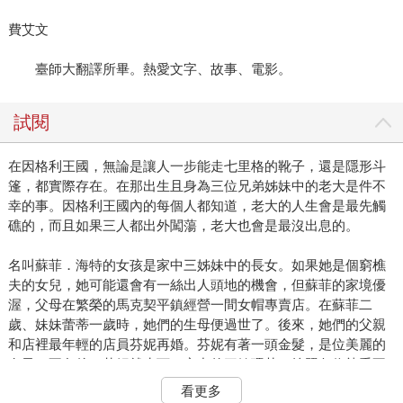
費艾文
臺師大翻譯所畢。熱愛文字、故事、電影。
試閱
在因格利王國，無論是讓人一步能走七里格的靴子，還是隱形斗
篷，都實際存在。在那出生且身為三位兄弟姊妹中的老大是件不
幸的事。因格利王國內的每個人都知道，老大的人生會是最先觸
礁的，而且如果三人都出外闖蕩，老大也會是最沒出息的。
名叫蘇菲．海特的女孩是家中三姊妹中的長女。如果她是個窮樵
夫的女兒，她可能還會有一絲出人頭地的機會，但蘇菲的家境優
渥，父母在繁榮的馬克契平鎮經營一間女帽專賣店。在蘇菲二
歲、妹妹蕾蒂一歲時，她們的生母便過世了。後來，她們的父親
和店裡最年輕的店員芬妮再婚。芬妮有著一頭金髮，是位美麗的
女子。不久後，芬妮就生下了家中的三妹瑪莎。按照各位熟悉不
過的故事發展，這下蘇菲和蕾蒂應該會變成童話故事中的醜姊
看更多