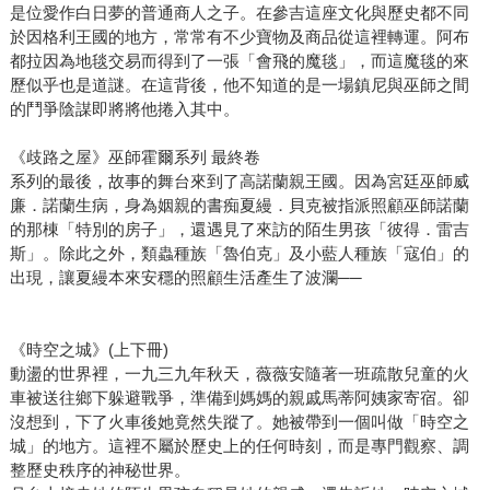
是位愛作白日夢的普通商人之子。在參吉這座文化與歷史都不同
於因格利王國的地方，常常有不少寶物及商品從這裡轉運。阿布
都拉因為地毯交易而得到了一張「會飛的魔毯」，而這魔毯的來
歷似乎也是道謎。在這背後，他不知道的是一場鎮尼與巫師之間
的鬥爭陰謀即將將他捲入其中。
《歧路之屋》巫師霍爾系列 最終卷
系列的最後，故事的舞台來到了高諾蘭親王國。因為宮廷巫師威
廉．諾蘭生病，身為姻親的書痴夏縵．貝克被指派照顧巫師諾蘭
的那棟「特別的房子」，還遇見了來訪的陌生男孩「彼得．雷吉
斯」。除此之外，類蟲種族「魯伯克」及小藍人種族「寇伯」的
出現，讓夏縵本來安穩的照顧生活產生了波瀾──
《時空之城》(上下冊)
動盪的世界裡，一九三九年秋天，薇薇安隨著一班疏散兒童的火
車被送往鄉下躲避戰爭，準備到媽媽的親戚馬蒂阿姨家寄宿。卻
沒想到，下了火車後她竟然失蹤了。她被帶到一個叫做「時空之
城」的地方。這裡不屬於歷史上的任何時刻，而是專門觀察、調
整歷史秩序的神秘世界。