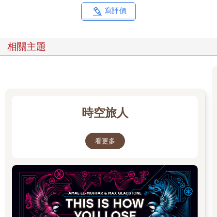
寫評價
約略從那時起，大家想起並討論有關「荒野女巫」的事。有人
說，荒野女巫威脅要取國王女兒的性命，於是國王命令宮廷巫師
沙利曼到荒野去討伐荒野女巫。結果沙利曼不但沒解決她，反而
相關主題
還被殺死了。
沙利曼死後幾個月，一座漆黑、高聳的城堡瞬間出現在馬克契平
附近某處的山坡上，城中四座細長的高塔還吐出濃厚的黑煙。由
於先前有關荒野女巫的謠言四起，因此所有人都深信她從荒野復
出，準備再次將五十年前的恐懼籠罩整個國家。如今每個人心中
時空旅人
都有著不安的因子，尤其是在黑夜裡，沒有人有勇氣單獨出外。
更讓人害怕的是，那座城堡並不會一直停留在同一個地方。它有
時像是在西北方曠野存在的一大團墨黑色的髒汙，有時又聳立在
看更多
東邊的岩石旁，有時還會直接下山，出現在最北邊的那座農場附
近的石南花間。人們有時可以看到城堡正在移動，高塔持續吐出
一陣陣灰汙煙霧。有陣子，大家都相信那座城堡很快就會來到山
谷，而鎮長也提出要向國王求助的看法。
但那座城堡總是只在山坡上遊蕩。人們之後才發現，移動城堡的
主人不是荒野女巫，而是巫師霍爾。相比之下，這位名叫「霍