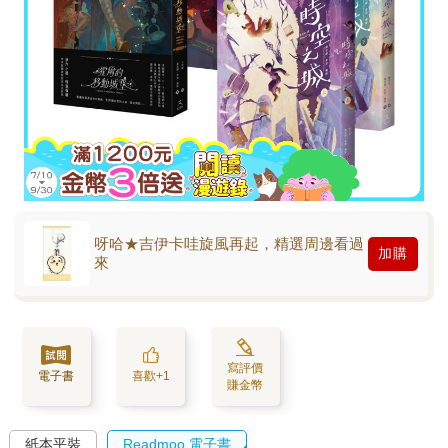
呀哈★吉伊卡哇旋風再起，精選周邊看過
加購
來
寫評價
電子書
喜歡+1
賺金幣
紙本平裝
Readmoo 電子書