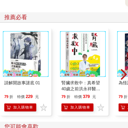
推薦必看
請解開故事謎底 01
腎臟求救中：真希望
為怪
40歲之前洪永祥醫師
就告訴我這些事
229
379
79
折
特價
元
79
折
特價
元
79
折
加入購物車
加入購物車
您可能會喜歡