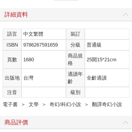
姊，但三姊妹長大後都非常漂亮，而大家都說蕾蒂最為美麗動
人。即便如此，芬妮對三個女兒都一樣疼愛，並不會特別關愛瑪
莎。
詳細資料
海特先生對這三個女兒非常自豪，他把她們送到鎮上最好的學校
就讀。蘇菲最勤奮念書，她讀了不少書，而且很快察覺到自己不
語言
中文繁體
裝訂
太可能有個有趣的未來人生。這難免讓她感到有些失望，但只要
ISBN
9786267591659
分級
普通級
能夠照顧好兩個妹妹，並幫助瑪莎做好出外闖蕩的準備，她就心
滿意足了。而芬妮總是在忙店裡的事，蘇菲於是擔起了照顧妹妹
商品規
的責任。妹妹們有時會放聲尖叫、互扯頭髮。對於要成為繼蘇菲
頁數
1680
25開15*21cm
格
之後的最沒出息的那個人，蕾蒂更是不甘願。
適讀年
出版地
台灣
全齡適讀
蕾蒂曾大喊著：這不公平啦！瑪莎只不過是最晚出生的，憑什麼
齡
就能擁有最美好的未來？我要跟王子結婚，我就是要啦！
注音
級別
當瑪莎聽到這句話時，總會如此反駁蕾蒂──自己不用跟任何人結
婚，憑一己之力就能坐擁財富。
電子書
＞
文學
＞
奇幻/科幻小說
＞
翻譯奇幻小說
接著，蘇菲會將她們拉開，並幫她們修補衣服。蘇菲非常擅長用
針線縫製服裝，後來她還幫妹妹們設計專屬的衣服。在故事開始
商品評價
之前，還得說到五朔節那時，蘇菲替蕾蒂做了一套深玫瑰色的衣
服，芬妮看了便說那套衣服像是從金貝利最高級的店裡買來的。