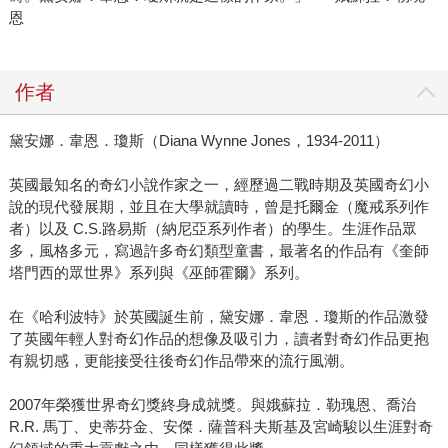
恩
作者
黛安娜．韋恩．瓊斯（Diana Wynne Jones，1934-2011）
英國最知名的奇幻小說作家之一，經歷過二戰時期及英國奇幻小
說的現代發展期，並且在大學就讀時，曾是托爾金（魔戒系列作
者）以及 C.S.路易斯（納尼亞系列作者）的學生。生涯作品眾
多，風格多元，寫過許多奇幻類型童書，最著名的作品有《奎師
塔門西的眾世界》系列與《巫師霍爾》系列。
在《哈利波特》於英國誕生前，黛安娜．韋恩．瓊斯的作品激發
了英國年輕人對奇幻作品的想像及吸引力，讀者對奇幻作品更抱
有親切感，更能接受往後奇幻作品帶來的流行風潮。
2007年榮獲世界奇幻獎終身成就獎。與娥蘇拉．勒瑰恩、喬治
R.R. 馬丁、史蒂芬金、安傑．薩普科夫斯基及宮崎駿以生涯對奇