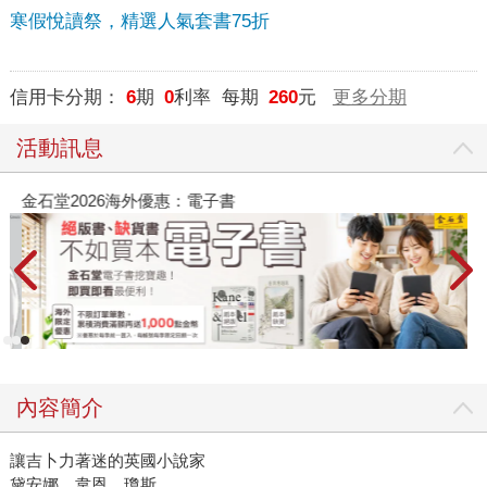
寒假悅讀祭，精選人氣套書75折
信用卡分期：
6
期
0
利率 每期
260
元
更多分期
活動訊息
金石堂2026海外優惠：電子書
內容簡介
讓吉卜力著迷的英國小說家
黛安娜．韋恩．瓊斯