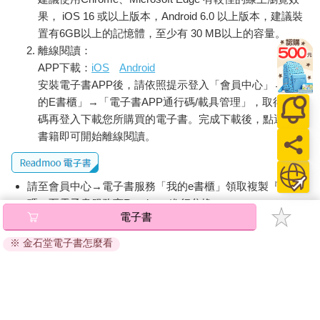
果， iOS 16 或以上版本，Android 6.0 以上版本，建議裝
置有6GB以上的記憶體，至少有 30 MB以上的容量。
離線閱讀：
APP下載：
iOS
Android
安裝電子書APP後，請依照提示登入「會員中心」→「我
的E書櫃」→「電子書APP通行碼/載具管理」，取得通行
碼再登入下載您所購買的電子書。完成下載後，點選任一
書籍即可開始離線閱讀。
請至會員中心→電子書服務「我的e書櫃」領取複製『兌換
碼』至電子書服務商Readmoo進行兌換。
電子書
退換貨須知：
※ 金石堂電子書怎麼看
因版權保護，您在金石堂所購買的電子書僅能以金石堂專屬
的閱讀軟體開啟閱讀，無法以其他閱讀器或直接下載檔案。
依據「消費者保護法」第19條及行政院消費者保護處公告之
「通訊交易解除權合理例外情事適用準則」，非以有形媒介
提供之數位內容或一經提供即為完成之線上服務，經消費者