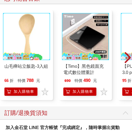
山毛櫸站立飯匙-3入組
【Timo】黑色鏡面充
【P
電式數位體重計
3.0
黑 
788
490
66
折
特價
元
特價
元
95
折
690
加入購物車
加入購物車
訂購/退換貨須知
加入金石堂 LINE 官方帳號『完成綁定』，隨時掌握出貨動