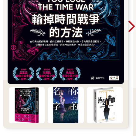
爾」的巫師也不是什麼好人，雖然他與他的城堡似乎不想下山，
但人們都說他喜歡抓走女孩，尤其是年輕的女孩，然後吸乾她們
的靈魂。還有人說他會吃年輕女孩的心臟。他既冷血又無情，年
輕女孩要是落單被他抓到，肯定難逃一劫。蘇菲、蕾蒂、瑪莎及
所有住在馬克契平的女孩，都被警告過絕對不能單獨出門，而這
件事讓她們很不滿。她們都想著，巫師霍爾收集這麼多靈魂，到
底要做什麼？