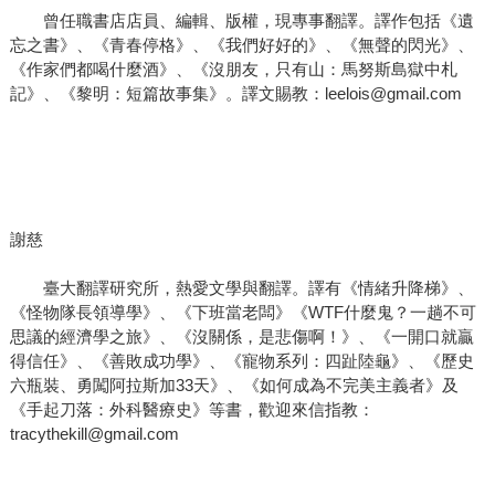
曾任職書店店員、編輯、版權，現專事翻譯。譯作包括《遺
忘之書》、《青春停格》、《我們好好的》、《無聲的閃光》、
《作家們都喝什麼酒》、《沒朋友，只有山：馬努斯島獄中札
記》、《黎明：短篇故事集》。譯文賜教：leelois@gmail.com
謝慈
臺大翻譯研究所，熱愛文學與翻譯。譯有《情緒升降梯》、
《怪物隊長領導學》、《下班當老闆》《WTF什麼鬼？一趟不可
思議的經濟學之旅》、《沒關係，是悲傷啊！》、《一開口就贏
得信任》、《善敗成功學》、《寵物系列：四趾陸龜》、《歷史
六瓶裝、勇闖阿拉斯加33天》、《如何成為不完美主義者》及
《手起刀落：外科醫療史》等書，歡迎來信指教：
tracythekill@gmail.com