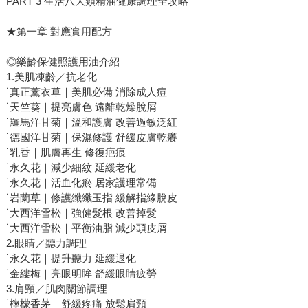
PART 3 生活八大類精油健康調理全攻略
★第一章 對應實用配方
◎樂齡保健照護用油介紹
1.美肌凍齡／抗老化
˙真正薰衣草｜美肌必備 消除成人痘
˙天竺葵｜提亮膚色 遠離乾燥脫屑
˙羅馬洋甘菊｜溫和護膚 改善過敏泛紅
˙德國洋甘菊｜保濕修護 舒緩皮膚乾癢
˙乳香｜肌膚再生 修復疤痕
˙永久花｜減少細紋 延緩老化
˙永久花｜活血化瘀 居家護理常備
˙岩蘭草｜修護纖纖玉指 緩解指緣脫皮
˙大西洋雪松｜強健髮根 改善掉髮
˙大西洋雪松｜平衡油脂 減少頭皮屑
2.眼睛／聽力調理
˙永久花｜提升聽力 延緩退化
˙金縷梅｜亮眼明眸 舒緩眼睛疲勞
3.肩頸／肌肉關節調理
˙檸檬香茅｜舒緩疼痛 放鬆肩頸