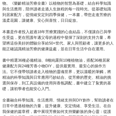
物。《樂齡精油芳療全書》以植物的智慧為基礎，結合科學知識
與生活應用，陪伴讀者走過人生旅程的每一段時光。從基礎知識
到居家配方，從情緒安定到四季保健，一本書，帶您走進芳療的
溫柔花園，讓健康、安心與喜悅，日日綻放。
本書是作者投入超過18年芳療實踐的心血結晶，不僅讓自己與學
生受益，更在照護年邁父母的過程中發揮了深刻的支持力量，希
望將這份美好的體驗分享給50+世代、家人與照顧者，讓更多的人
能正確認識精油芳療的健康益處，並在日常生活中自在運用。
書中精選36種必備精油、8種純露與10種植物油，搭配36種居家
健康配方與24種芳香小物DIY，提供最實用、最安心的操作方
法。它不僅帶領讀者走入植物的靈魂世界，更以溫暖的筆觸，將
精油的科學知識與日常應用巧妙結合。從芳療的歷史、精油的挑
選與保存，到工具設備的使用與香氛調配，書中建立了紮實的基
礎，讓初學者也能安心入門。
全書融合科學知識、生活應用、情緒支持與DIY創作，幫助讀者在
日常中透過植物的力量，提升健康、安定情緒、享受生活。在自
我保健的篇章裡，書中展現芳療如何支持樂齡族的身心靈：從護