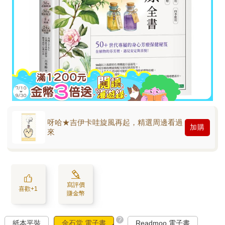
呀哈★吉伊卡哇旋風再起，精選周邊看過
加購
來
寫評價
喜歡+1
賺金幣
?
紙本平裝
金石堂 電子書
Readmoo 電子書