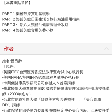
【本書重點章節】
PART 1 樂齡芳療實用基礎學
PART 2 樂齡芳療日常生活＆旅行精油運用指南
PART 3 生活八大類精油健康調理全攻略
PART 4 樂齡芳療實用芳香小物
作者
姓名:呂秀齡
〔現任〕
•英國ITEC台灣區芳香療法教學暨考試中心執行長
•美國NAHA/英國IFPA認證課程考試中心執行長
•卡爾儷健康美學顧問公司創辦人＆首席講師
•臺北醫學大學進修推廣處 國際芳療健康管理師認證培訓班授課講
師（2003年迄今）
•台北市信義社區大學「經絡美容與芳香照護」、「美容實務
DIY」講師
•行政院勞動部勞動力發展署 技能檢定中心美容丙級、乙級監評委