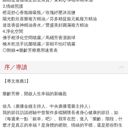
3.情緒照護
橙花舒心香氛嗅吸瓶／玫瑰紓壓沐浴鹽
陽光歡欣喜樂複方精油／芬多精提振元氣複方精油
迷迭香提神精油香水／豐盛美好圓滿複方精油
4.淨化空間
佛手柑淨化空間噴霧／馬桶芳香潔廁球
檜木乾洗手抗菌噴霧／茶樹不怕叮噴霧
◎附錄➜樂齡芳療應用速查表
序／導讀
【專文推薦1】
樂齡芳療，開啟人生幸福的新鑰匙
徐凡（廣播金鐘主持人、中央廣播電臺主持人）
我的節目訪談經驗中曾製作多檔關懷長者身心健康的節目，如
《每週來一點「銀幸」吧》。我常在想，進入「樂齡」階段，什
麼才是真正的幸福？是身體的硬朗、情緒的平穩，還是那份對生