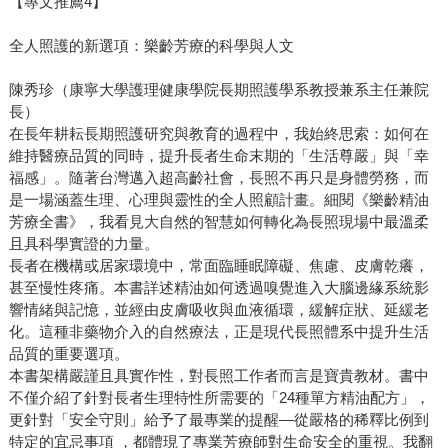
【專文推薦4】
全人照護的新選項：樂齡芳療的科學與人文
陳秀珍（康寧大學護理健康學院長期照護學系教授兼系主任兼院
長）
在長年耕耘長期照護研究與教育的過程中，我始終思索：如何在
維持醫療品質的同時，提升長者生命末期的「生活尊嚴」與「幸
福感」。隨著台灣邁入超高齡社會，長照不再只是身體勞務，而
是一場涵蓋生理、心理與靈性的全人照顧計畫。細閱《樂齡精油
芳療全書》，我看見大自然的智慧如何轉化為長照現場中最溫柔
且具科學實證的力量。
長者在機構或居家環境中，常面臨睡眠障礙、焦慮、皮膚乾癢，
甚至慢性疼痛。本書詳述精油如何透過嗅覺進入大腦邊緣系統影
響情緒與記憶，並經由皮膚吸收與血液循環，緩解症狀、延緩老
化。這種非藥物介入的自然療法，正是現代長照體系中提升生活
品質的重要選項。
本書架構嚴謹且具實作性，對長照工作者而言是寶貴教材。書中
不僅介紹了針對長者生理特性所需要的「24種單方精油配方」，
更針對「安全守則」給予了最專業的提醒—從嚴格的稀釋比例到
特定的宜忌事項 ，都體現了專業芳療師對生命安全的重視。我翻