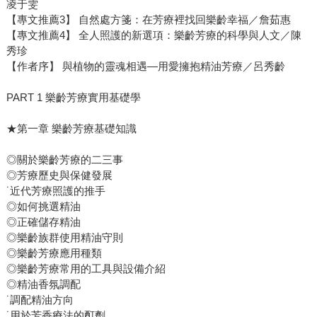
凌于雯
【專文推薦3】 自然處方箋：在芳療裡找回樂齡幸福／詹茹惠
【專文推薦4】 全人照護的新選項：樂齡芳療的科學與人文／陳
秀珍
【作者序】 與植物的靈魂相遇—用愛擁抱精油芳療／呂秀齡
PART 1 樂齡芳療實用基礎學
★第一章 樂齡芳療基礎知識
◎關於樂齡芳療的二三事
◎芳療歷史與保健發展
˙近代芳療照護的推手
◎如何挑選精油
◎正確儲存精油
◎樂齡族群使用精油守則
◎樂齡芳療應用種類
◎樂齡芳療常用的工具與設備介紹
◎精油香氛調配
˙調配精油方向
˙用於芳香療法的酊劑