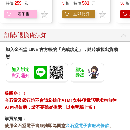
Book Block Set
平煎
259
581
特價
元
9
折
特價
元
56
折
電子書
立即代訂
訂購/退換貨須知
加入金石堂 LINE 官方帳號『完成綁定』，隨時掌握出貨動
態：
提醒您！！
金石堂及銀行均不會請您操作ATM! 如接獲電話要求您前往
ATM提款機，請不要聽從指示，以免受騙上當！
購買須知：
使用金石堂電子書服務即為同意
金石堂電子書服務條款
。