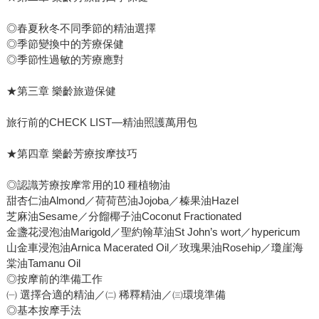
◎春夏秋冬不同季節的精油選擇
◎季節變換中的芳療保健
◎季節性過敏的芳療應對
★第三章 樂齡旅遊保健
旅行前的CHECK LIST—精油照護萬用包
★第四章 樂齡芳療按摩技巧
◎認識芳療按摩常用的10 種植物油
甜杏仁油Almond／荷荷芭油Jojoba／榛果油Hazel
芝麻油Sesame／分餾椰子油Coconut Fractionated
金盞花浸泡油Marigold／聖約翰草油St John’s wort／hypericum
山金車浸泡油Arnica Macerated Oil／玫瑰果油Rosehip／瓊崖海
棠油Tamanu Oil
◎按摩前的準備工作
㈠ 選擇合適的精油／㈡ 稀釋精油／㈢環境準備
◎基本按摩手法