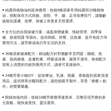
￭ 純露與植物油的延伸應用：收錄8種居家常用純露與10種植物
油，搭配保存方式與臉、肩頸、手、腿、足等按摩技巧，讓樂齡
族能在護膚、按摩、保健上有更多天然選擇。
￭ 全方位的自我保健方案：涵蓋身體健康、情緒管理、四季保
健、旅遊照護 等面向。提供助眠、舒壓、抗焦慮、提升免疫力等
實用方法，讓芳療成為日常生活的支持。
￭ 36種居家健康配方：精油配方針對樂齡常見問題：睡眠、焦
慮、肌肉痠痛、皮膚乾癢、呼吸道保養、腸胃不適等。每個配方
皆附上清楚的功效與應用方式，讀者可直接操作。
￭ 24種芳香小物DIY：從按摩油、乳液、噴霧、香氛瓶到居家清潔
用品，提供簡單步驟與配方，讓您能親手製作，享受「療癒＋創
作」的雙重樂趣。
￭ 附錄加值內容：收錄18種芳療應用速查表，完整呈現芳療的多
元面貌，能快速查找、靈活運用。