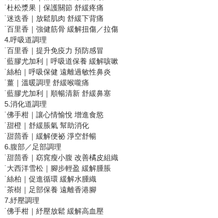
˙杜松漿果｜保護關節 舒緩疼痛
˙迷迭香｜放鬆肌肉 舒緩下背痛
˙百里香｜強健筋骨 緩解扭傷／拉傷
4.呼吸道調理
˙百里香｜提升免疫力 預防感冒
˙藍膠尤加利｜呼吸道保養 緩解咳嗽
˙絲柏｜呼吸保健 遠離過敏性鼻炎
˙薑｜溫暖調理 舒緩喉嚨痛
˙藍膠尤加利｜順暢清新 舒緩鼻塞
5.消化道調理
˙佛手柑｜讓心情愉悅 增進食慾
˙甜橙｜舒緩脹氣 幫助消化
˙甜茴香｜緩解便祕 淨空舒暢
6.腹部／足部調理
˙甜茴香｜窈窕瘦小腹 改善橘皮組織
˙大西洋雪松｜腳步輕盈 緩解腫脹
˙絲柏｜促進循環 緩解水腫織
˙茶樹｜足部保養 遠離香港腳
7.紓壓調理
˙佛手柑｜紓壓放鬆 緩解高血壓