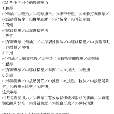
◎針對不同部位的按摩技巧
1.臉部
㈠勻油／㈡輕拍／㈢前額撫平／㈣眼部舒壓／㈤全臉打圈按摩／
㈥臉頰骨按摩／㈦撫平細紋／㈧顎按摩／㈨耳部刺激
2.肩頸
㈠螺旋指壓／㈡深層揉捏法
3.手臂
㈠深層撫摩（勻油）／㈡深層揉捏法／㈢螺旋指壓／㈣ 捏滑滾動
／㈤敲拍／順拍
4.手指
㈠ 勻油／㈡螺旋指按／㈢推滑／㈣拇指畫圈按壓／㈤撫觸
5.腿部
㈠深層撫摩／㈡螺旋指壓／摩擦／㈢揉捏法／㈣輕撫
6.足部
㈠轉動腳踝／㈡放鬆腳底／㈢推壓／㈣按壓、拉伸／㈤按壓湧泉
穴／㈥按壓三陰交／㈦輕撫／
注意事項
㈠避免過度用力／㈡按摩可有效放鬆僵硬和緊綳的肌肉／㈢避開
頸動脈和頸椎／㈣骨質疏鬆／㈤觀察反應／㈥保持溝通