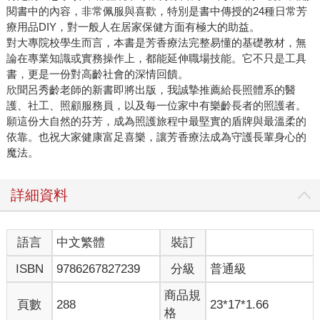
閱書中的內容，非常佩服與喜歡，特別是書中傳授的24種日常芳
療用品DIY，對一般人在居家保健方面有極大的助益。
對大專院校學生而言，本書是芳香療法完整易懂的基礎教材，無
論在專業知識或實務操作上，都能延伸職場技能。它不只是工具
書，更是一份對高齡社會的深情回饋。
欣聞呂秀齡老師的新書即將出版，我誠摯推薦給長照體系的醫
護、社工、照顧服務員，以及每一位家中有樂齡長者的照護者。
願這份大自然的芬芳，成為照護旅程中最堅實的盾牌與最溫柔的
依靠。也祝大家健康富足喜樂，讓芳香療法成為守護長輩身心的
魔法。
詳細資料
語言
中文繁體
裝訂
ISBN
9786267827239
分級
普通級
商品規
頁數
288
23*17*1.66
格