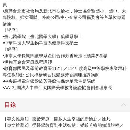
員
•應聘台北市社會局及新北市扶輪社，紳士協會暨國小、國中、大
專院校、婦女團體、外商公司/中小企業公司福委會等各單位專題
講座
〔學歷〕
•臺北醫學院（臺北醫學大學）藥學系學士
•中華科技大學生物科技系健康科技碩士
〔經歷〕
•康寧大學長期照護學系產訓合作芳香療法照護業界師訓
•伊甸基金會芳療課程講師
•教育部國民及學前教育署112年／114年度高級中等學校專業群科
專任教師赴 公民機構研習銀髮族芳香調理授課講師
•中央廣播電台銀髮族芳香療法保健單元主題講師
•AAT社團法人中華亞太國際美學教育認證協會創會理事長
目錄
【專文推薦1】 樂齡芳療，開啟人生幸福的新鑰匙／徐凡
【專文推薦2】 從醫學教育到生活智慧：樂齡芳療的知識旅程／