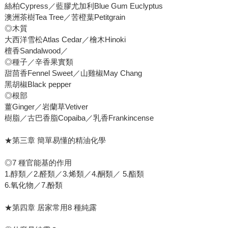
絲柏Cypress／藍膠尤加利Blue Gum Euclyptus
澳洲茶樹Tea Tree／苦橙葉Petitgrain
◎木質
大西洋雪松Atlas Cedar／檜木Hinoki
檀香Sandalwood／
◎種子／辛香果實類
甜茴香Fennel Sweet／山雞椒May Chang
黑胡椒Black pepper
◎根部
薑Ginger／岩蘭草Vetiver
樹脂／古巴香脂Copaiba／乳香Frankincense
★第三章 簡單易懂的精油化學
◎7 種官能基的作用
1.醇類／2.醛類／3.烯類／4.酮類／ 5.酯類
6.氧化物／7.酚類
★第四章 居家常用8 種純露