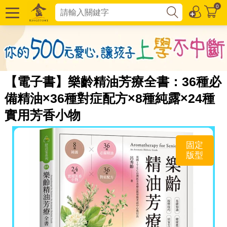
0
【電子書】樂齡精油芳療全書：36種必
備精油×36種對症配方×8種純露×24種
實用芳香小物
固定
版型