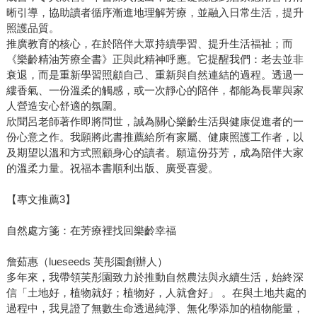
晰引導，協助讀者循序漸進地理解芳療，並融入日常生活，提升
照護品質。
推廣教育的核心，在於陪伴大眾持續學習、提升生活福祉；而
《樂齡精油芳療全書》正與此精神呼應。它提醒我們：老去並非
衰退，而是重新學習照顧自己、重新與自然連結的過程。透過一
縷香氣、一份溫柔的觸感，或一次靜心的陪伴，都能為長輩與家
人營造安心舒適的氛圍。
欣聞呂老師著作即將問世，誠為關心樂齡生活與健康促進者的一
份心意之作。我願將此書推薦給所有家屬、健康照護工作者，以
及期望以溫和方式照顧身心的讀者。願這份芬芳，成為陪伴大家
的溫柔力量。祝福本書順利出版、廣受喜愛。
【專文推薦3】
自然處方箋：在芳療裡找回樂齡幸福
詹茹惠（lueseeds 芙彤園創辦人）
多年來，我帶領芙彤園致力於推動自然農法與永續生活，始終深
信「土地好，植物就好；植物好，人就會好」 。在與土地共處的
過程中，我見證了無數生命透過純淨、無化學添加的植物能量，