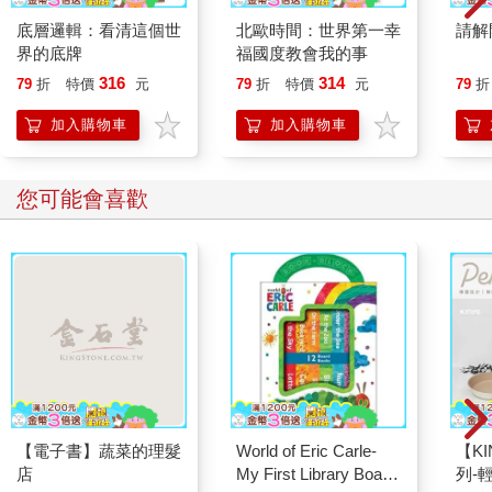
底層邏輯：看清這個世
北歐時間：世界第一幸
請解
界的底牌
福國度教會我的事
316
314
79
折
特價
元
79
折
特價
元
79
折
加入購物車
加入購物車
您可能會喜歡
【電子書】蔬菜的理髮
World of Eric Carle-
【KI
店
My First Library Board
列-