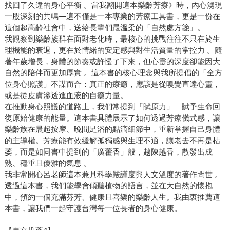
找回了久違的身心平衡 。當我翻開這本樂齡芳療》時，內心湧現
一股深刻的共鳴—這不僅是一本專業的芳療工具書，更是一份在
這個超高齡社會中，送給長輩們最溫柔的「自然處方箋」。
我觀察到樂齡族群在面對老化時，最核心的挑戰往往不只在於生
理機能的衰退，更在於情緒的安定感與對生活質量的掌控力 。隨
著年歲增長，身體的節奏或許慢了下來，但心靈的深度卻能因大
自然的陪伴而更加厚實 。這本書的核心理念與我所提倡的「全方
位身心照護」不謀而合：真正的療癒，應該是從嗅覺直達心靈，
或是從皮膚滲透進血液的自癒力量。
在推動身心照護的道路上，我們常提到「賦原力」—賦予生命回
復原始健康的能量。這本書具體展示了如何透過芳療儀式感，讓
樂齡族在晨起按摩、晚間足浴的點滴細節中，重新掌握自己身體
的主導權。芳療能有效緩解孤獨感與生理不適，讓老去不再是枯
萎，而是如同書中提到的「廣藿香」般，越陳越香，散發出成
熟、穩重且優雅的氣息 。
我非常開心呂老師這本兼具科學嚴謹度與人文溫度的著作問世 。
透過這本書，我們能學會傾聽植物的語言，並在大自然的懷抱
中，預約一個充滿芬芳、健康且喜樂的樂齡人生。我由衷推薦這
本書，讓我們一起守護台灣每一位長者的身心健康。