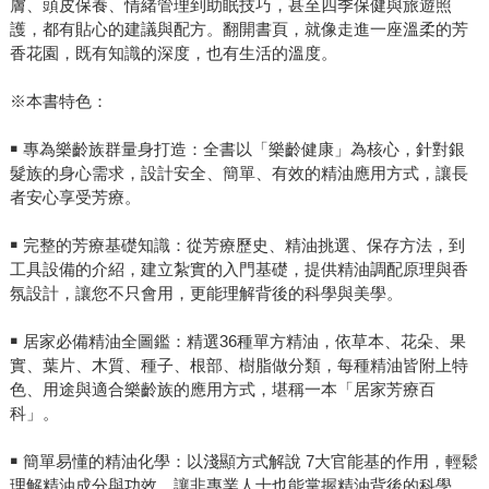
膚、頭皮保養、情緒管理到助眠技巧，甚至四季保健與旅遊照
護，都有貼心的建議與配方。翻開書頁，就像走進一座溫柔的芳
香花園，既有知識的深度，也有生活的溫度。
※本書特色：
￭ 專為樂齡族群量身打造：全書以「樂齡健康」為核心，針對銀
髮族的身心需求，設計安全、簡單、有效的精油應用方式，讓長
者安心享受芳療。
￭ 完整的芳療基礎知識：從芳療歷史、精油挑選、保存方法，到
工具設備的介紹，建立紮實的入門基礎，提供精油調配原理與香
氛設計，讓您不只會用，更能理解背後的科學與美學。
￭ 居家必備精油全圖鑑：精選36種單方精油，依草本、花朵、果
實、葉片、木質、種子、根部、樹脂做分類，每種精油皆附上特
色、用途與適合樂齡族的應用方式，堪稱一本「居家芳療百
科」。
￭ 簡單易懂的精油化學：以淺顯方式解說 7大官能基的作用，輕鬆
理解精油成分與功效，讓非專業人士也能掌握精油背後的科學。