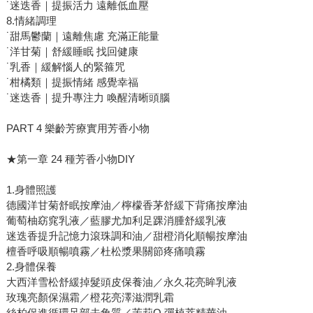
˙迷迭香｜提振活力 遠離低血壓
8.情緒調理
˙甜馬鬱蘭｜遠離焦慮 充滿正能量
˙洋甘菊｜舒緩睡眠 找回健康
˙乳香｜緩解惱人的緊箍咒
˙柑橘類｜提振情緒 感覺幸福
˙迷迭香｜提升專注力 喚醒清晰頭腦
PART 4 樂齡芳療實用芳香小物
★第一章 24 種芳香小物DIY
1.身體照護
德國洋甘菊舒眠按摩油／檸檬香茅舒緩下背痛按摩油
葡萄柚窈窕乳液／藍膠尤加利足踝消腫舒緩乳液
迷迭香提升記憶力滾珠調和油／甜橙消化順暢按摩油
檀香呼吸順暢噴霧／杜松漿果關節疼痛噴霧
2.身體保養
大西洋雪松舒緩掉髮頭皮保養油／永久花亮眸乳液
玫瑰亮顏保濕霜／橙花亮澤滋潤乳霜
絲柏促進循環足部去角質／茉莉Q 彈植萃精華油