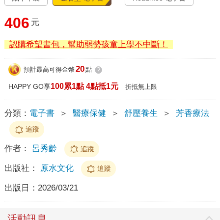
406
元
認購希望書包，幫助弱勢孩童上學不中斷！
20
預計最高可得金幣
點
?
100累1點 4點抵1元
HAPPY GO享
折抵無上限
分類：
電子書
＞
醫療保健
＞
舒壓養生
＞
芳香療法
追蹤
作者：
呂秀齡
追蹤
出版社：
原水文化
追蹤
出版日：
2026/03/21
活動訊息