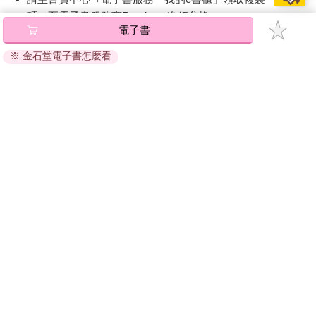
碼』至電子書服務商Readmoo進行兌換。
電子書
退換貨須知：
※ 金石堂電子書怎麼看
因版權保護，您在金石堂所購買的電子書僅能以金石堂專屬
的閱讀軟體開啟閱讀，無法以其他閱讀器或直接下載檔案。
依據「消費者保護法」第19條及行政院消費者保護處公告之
「通訊交易解除權合理例外情事適用準則」，非以有形媒介
提供之數位內容或一經提供即為完成之線上服務，經消費者
事先同意始提供。（如：電子書、電子雜誌、下載版軟體、
虛擬商品…等），
不受「網購服務需提供七日鑑賞期」的限
制
。為維護您的權益，建議您先使用「試閱」功能後再付款
購買。