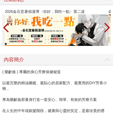
2026金石堂暑假漫博〈你好，我吃一點〉第二波
金
內容簡介
{ 樂齡族 } 專屬的身心芳療保健秘笈
以最完整的精油圖鑑、最貼心的居家配方、最實用的DIY芳香小
物，
專為樂齡族群量身打造一套安心、簡單、有效的芳療方案
在人生的中年或銀髮階段，健康與心靈的安定，是最珍貴的禮