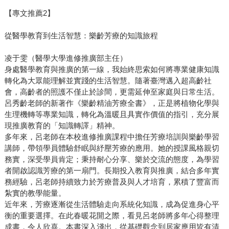
【專文推薦2】
從醫學教育到生活智慧：樂齡芳療的知識旅程
凌于雯（醫學大學進修推廣部主任）
身處醫學教育與推廣的第一線，我始終思索如何將專業健康知識
轉化為大眾能理解並實踐的生活智慧。隨著臺灣邁入超高齡社
會，高齡者的照護不僅止於診間，更需延伸至家庭與日常生活。
呂秀齡老師的新著作《樂齡精油芳療全書》，正是將植物化學與
生理機轉等專業知識，轉化為溫暖且具實作價值的指引，充分展
現推廣教育的「知識轉譯」精神。
多年來，呂老師在本校進修推廣課程中擔任芳療培訓與樂齡學習
講師，帶領學員體驗舒眠與紓壓芳療的應用。她的授課風格親切
務實，深受學員肯定；秉持耐心分享、樂於交流的態度，為學習
者開啟認識芳療的第一扇門。長期投入教育與推廣，結合多年實
務經驗，呂老師持續致力於芳療普及與人才培育，累積了豐富而
紮實的教學能量。
近年來，芳療逐漸從生活體驗走向系統化知識，成為促進身心平
衡的重要選擇。在此春暖花開之際，看見呂老師將多年心得整理
成書，令人欣喜。本書深入淺出，從基礎觀念到居家應用皆有清