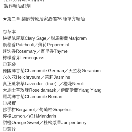
˙製作精油酊劑
★第二章 樂齡芳療居家必備36 種單方精油
◎草本
快樂鼠尾草Clary Sage／甜馬鬱蘭Marjoram
廣藿香Patchouli／薄荷Peppermint
迷迭香Rosemary／百里香Thyme
檸檬香茅Lemongrass
◎花朵
德國洋甘菊Chamomile German／天竺葵Geranium
永久花Helichrysum／茉莉Jasmine
真正薰衣草Lavender（true）／橙花Neroli
大馬士革玫瑰Rose damask／伊蘭伊蘭Ylang Ylang
羅馬洋甘菊Chamomile Roman
◎果實
佛手柑Bergamot／葡萄柚Grapefruit
檸檬Lemon／紅桔Mandarin
甜橙Orange Sweet／杜松漿果Juniper berry
◎葉片