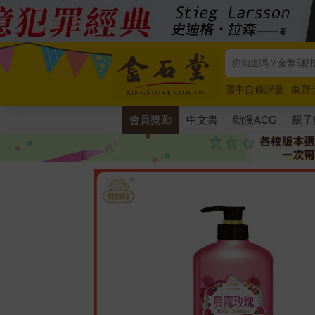
國中自修評量
東野
唯紅花綻放
奧德賽
會員獎勵
中文書
動漫ACG
親子