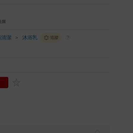
上限
浴清潔
＞
沐浴乳
追蹤
?