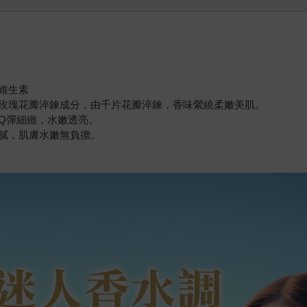
維生素
玫瑰花瓣淬鍊成分，由千片花瓣淬鍊，香味縈繞柔嫩美肌。
Q彈細緻，水嫩透亮。
膩，肌膚水嫩無負擔。