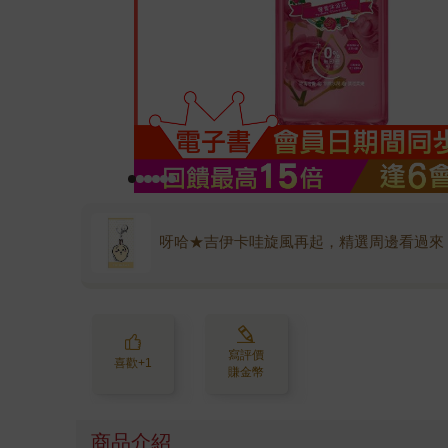
呀哈★吉伊卡哇旋風再起，精選周邊看過來
寫評價
喜歡+1
賺金幣
商品介紹