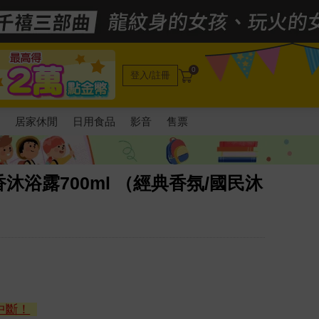
0
登入/註冊
電
居家休閒
日用食品
影音
售票
浴露700ml （經典香氛/國民沐
中斷！