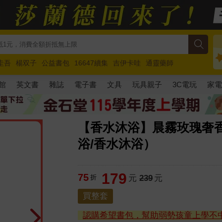
圭吾
楊双子
公益書包
16647續集
吉伊卡哇
通靈藥師
路邊攤新作
馬斯克
玩具總動員5
超慢跑
館
英文書
雜誌
電子書
文具
玩具親子
3C電玩
家
【香水沐浴】晨霧玫瑰奢香沐
浴/香水沐浴）
179
75
折
元
239
元
買整套
認購希望書包，幫助弱勢孩童上學不