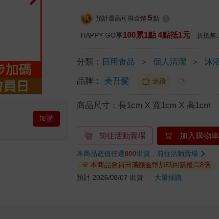
5
預計最高可得金幣
點
?
100累1點 4點抵1元
HAPPY GO享
折抵無
分類：
日用食品
＞
個人清潔
＞
沐
品牌：
美吾髮
追蹤
?
商品尺寸：
長1cm X 寬1cm X 高1cm
加購
前往活動賣場
加入購物車
本商品超值任選
800
出貨，前往活動賣場
※ 本商品會員日滿額金幣加碼回饋最高8倍
預計 2026/08/07 出貨
大量採購